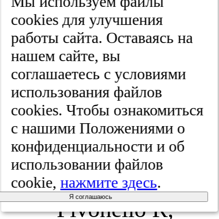
Мы используем файлы
Maiter D,
cооkies для улучшения
работы сайта. Оставаясь на
Marcus HJ,
нашем сайте, вы
McCormack
соглашаетесь с условиями
использования файлов
A, Molitch
cооkies. Чтобы ознакомиться
M, Muir CA,
с нашими Положениями о
конфиденциальности и об
Neggers S,
использовании файлов
Pereira AM,
cookie,
нажмите здесь
.
Я соглашаюсь
Pivonello R,