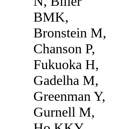
N, Biller
BMK,
Bronstein M,
Chanson P,
Fukuoka H,
Gadelha M,
Greenman Y,
Gurnell M,
Ho KKY,