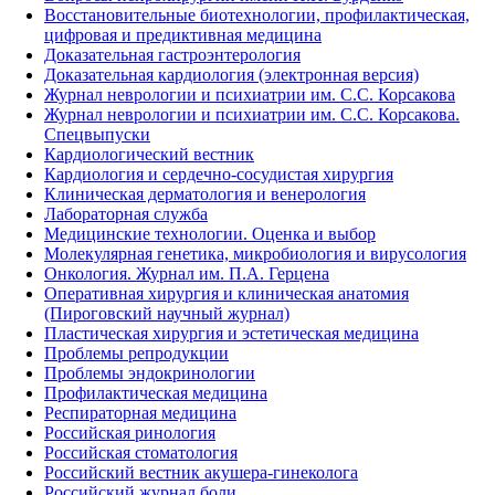
Восстановительные биотехнологии, профилактическая,
цифровая и предиктивная медицина
Доказательная гастроэнтерология
Доказательная кардиология (электронная версия)
Журнал неврологии и психиатрии им. С.С. Корсакова
Журнал неврологии и психиатрии им. С.С. Корсакова.
Спецвыпуски
Кардиологический вестник
Кардиология и сердечно-сосудистая хирургия
Клиническая дерматология и венерология
Лабораторная служба
Медицинские технологии. Оценка и выбор
Молекулярная генетика, микробиология и вирусология
Онкология. Журнал им. П.А. Герцена
Оперативная хирургия и клиническая анатомия
(Пироговский научный журнал)
Пластическая хирургия и эстетическая медицина
Проблемы репродукции
Проблемы эндокринологии
Профилактическая медицина
Респираторная медицина
Российская ринология
Российская стоматология
Российский вестник акушера-гинеколога
Российский журнал боли