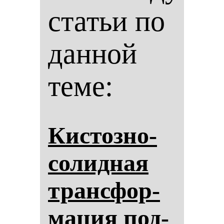
статьи по
данной
теме:
Кис­тоз­но-
со­лид­ная
тран­сфор­
ма­ция под­