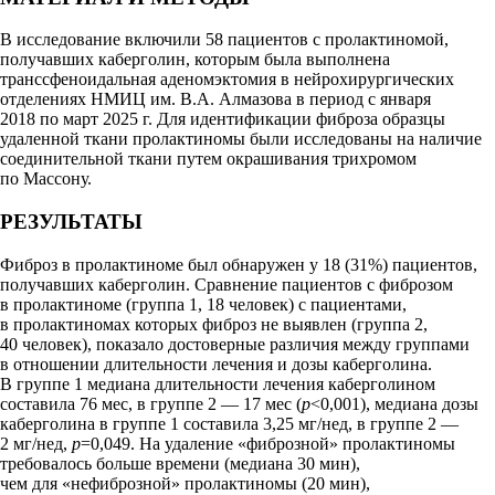
В исследование включили 58 пациентов с пролактиномой,
получавших каберголин, которым была выполнена
транссфеноидальная аденомэктомия в нейрохирургических
отделениях НМИЦ им. В.А. Алмазова в период с января
2018 по март 2025 г. Для идентификации фиброза образцы
удаленной ткани пролактиномы были исследованы на наличие
соединительной ткани путем окрашивания трихромом
по Массону.
РЕЗУЛЬТАТЫ
Фиброз в пролактиноме был обнаружен у 18 (31%) пациентов,
получавших каберголин. Сравнение пациентов с фиброзом
в пролактиноме (группа 1, 18 человек) с пациентами,
в пролактиномах которых фиброз не выявлен (группа 2,
40 человек), показало достоверные различия между группами
в отношении длительности лечения и дозы каберголина.
В группе 1 медиана длительности лечения каберголином
составила 76 мес, в группе 2 — 17 мес (
p
<0,001), медиана дозы
каберголина в группе 1 составила 3,25 мг/нед, в группе 2 —
2 мг/нед,
p
=0,049. На удаление «фиброзной» пролактиномы
требовалось больше времени (медиана 30 мин),
чем для «нефиброзной» пролактиномы (20 мин),