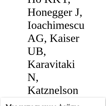
Honegger J,
Ioachimescu
AG, Kaiser
UB,
Karavitaki
N,
Katznelson
L, Lodish M,