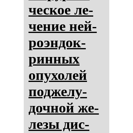
чес­кое ле­
че­ние ней­
ро­эн­док­
рин­ных
опу­хо­лей
под­же­лу­
доч­ной же­
ле­зы дис­