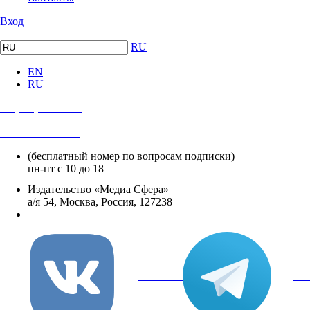
Вход
RU
EN
RU
+7 (495) 482-4118
+7 (495) 482-4329
+8 800 250-18-12
(бесплатный номер по вопросам подписки)
пн-пт с 10 до 18
Издательство «Медиа Сфера»
а/я 54, Москва, Россия, 127238
info@mediasphera.ru
вКонтакте
Tel