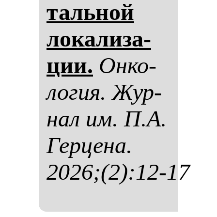
таль­ной
ло­ка­ли­за­
ции.
Он­ко­
ло­гия. Жур­
нал им. П.А.
Гер­це­на.
2026;(2):12-17