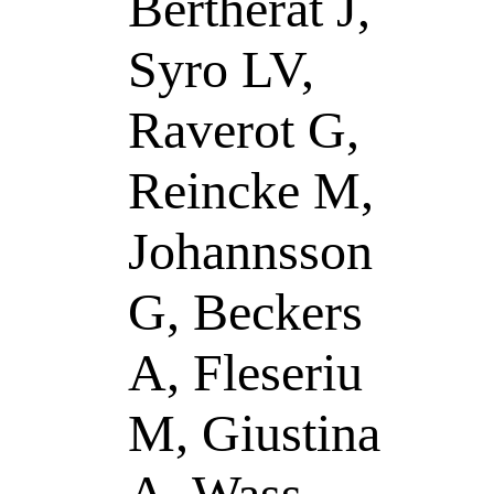
Bertherat J,
Syro LV,
Raverot G,
Reincke M,
Johannsson
G, Beckers
A, Fleseriu
M, Giustina
A, Wass