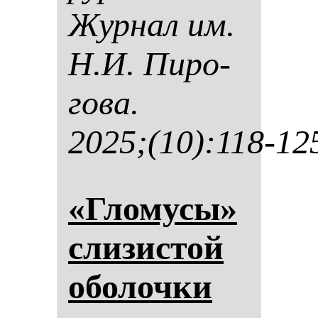
Жур­нал им.
Н.И. Пи­ро­
го­ва.
2025;(10):118-12
«Гло­му­сы»
сли­зис­той
обо­лоч­ки