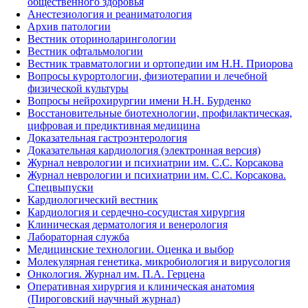
общественного здоровья
Анестезиология и реаниматология
Архив патологии
Вестник оториноларингологии
Вестник офтальмологии
Вестник травматологии и ортопедии им Н.Н. Приорова
Вопросы курортологии, физиотерапии и лечебной
физической культуры
Вопросы нейрохирургии имени Н.Н. Бурденко
Восстановительные биотехнологии, профилактическая,
цифровая и предиктивная медицина
Доказательная гастроэнтерология
Доказательная кардиология (электронная версия)
Журнал неврологии и психиатрии им. С.С. Корсакова
Журнал неврологии и психиатрии им. С.С. Корсакова.
Спецвыпуски
Кардиологический вестник
Кардиология и сердечно-сосудистая хирургия
Клиническая дерматология и венерология
Лабораторная служба
Медицинские технологии. Оценка и выбор
Молекулярная генетика, микробиология и вирусология
Онкология. Журнал им. П.А. Герцена
Оперативная хирургия и клиническая анатомия
(Пироговский научный журнал)