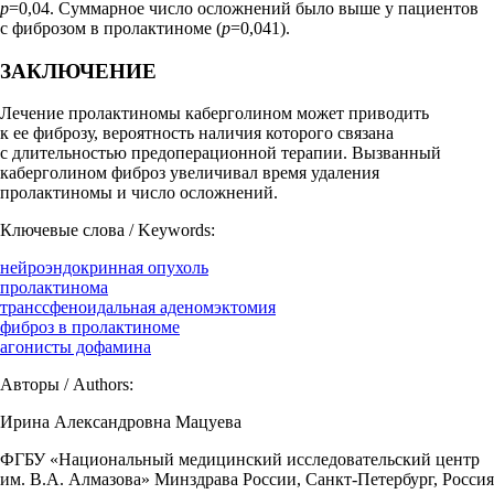
p
=0,04. Суммарное число осложнений было выше у пациентов
с фиброзом в пролактиноме (
p
=0,041).
ЗАКЛЮЧЕНИЕ
Лечение пролактиномы каберголином может приводить
к ее фиброзу, вероятность наличия которого связана
с длительностью предоперационной терапии. Вызванный
каберголином фиброз увеличивал время удаления
пролактиномы и число осложнений.
Ключевые слова / Keywords:
нейроэндокринная опухоль
пролактинома
транссфеноидальная аденомэктомия
фиброз в пролактиноме
агонисты дофамина
Авторы / Authors:
Ирина Александровна Мацуева
ФГБУ «Национальный медицинский исследовательский центр
им. В.А. Алмазова» Минздрава России, Санкт-Петербург, Россия