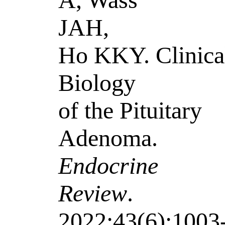
JAH,
Ho KKY. Clinica
Biology
of the Pituitary
Adenoma.
Endocrine
Review
.
2022;43(6):1003