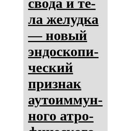
сво­да и те­
ла же­луд­ка
— но­вый
эн­дос­ко­пи­
чес­кий
приз­нак
ауто­им­мун­
но­го ат­ро­