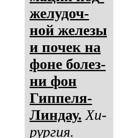
же­лу­доч­
ной же­ле­зы
и по­чек на
фо­не бо­лез­
ни фон
Гип­пе­ля-
Лин­дау.
Хи­
рур­гия.