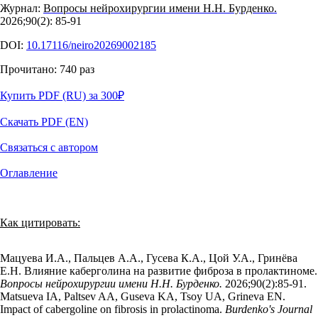
Журнал:
Вопросы нейрохирургии имени Н.Н. Бурденко.
2026;90(2): 85‑91
DOI:
10.17116/neiro20269002185
Прочитано:
740
раз
Купить PDF (RU) за 300
₽
Скачать PDF (EN)
Связаться с автором
Оглавление
Как цитировать:
Мацуева И.А., Пальцев А.А., Гусева К.А., Цой У.А., Гринёва
Е.Н. Влияние каберголина на развитие фиброза в пролактиноме.
Вопросы нейрохирургии имени Н.Н. Бурденко.
2026;90(2):85‑91.
Matsueva IA, Paltsev AA, Guseva KA, Tsoy UA, Grineva EN.
Impact of cabergoline on fibrosis in prolactinoma.
Burdenko's Journal