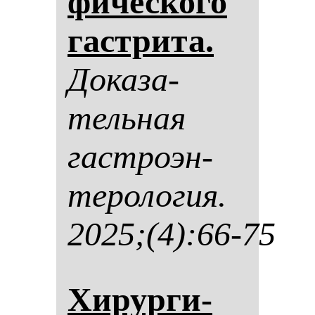
фи­чес­ко­го
гас­три­та.
До­ка­за­
тель­ная
гас­тро­эн­
те­ро­ло­гия.
2025;(4):66-75
Хи­рур­ги­