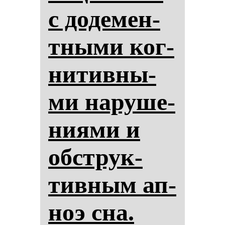
с до­де­мен­
тны­ми ког­
ни­тив­ны­
ми на­ру­ше­
ни­ями и
обструк­
тив­ным ап­
ноэ сна.