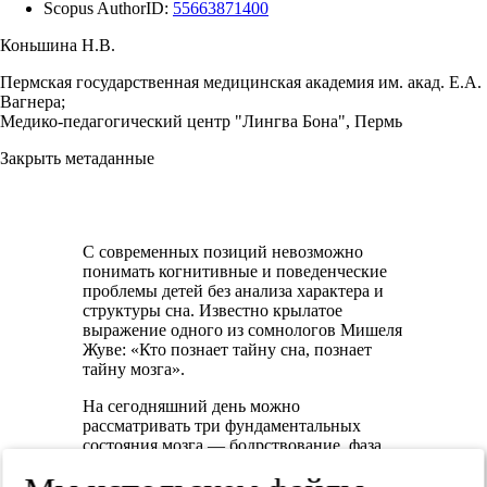
Scopus AuthorID:
55663871400
Коньшина Н.В.
Пермская государственная медицинская академия им. акад. Е.А.
Вагнера;
Медико-педагогический центр "Лингва Бона", Пермь
Закрыть метаданные
С современных позиций невозможно
понимать когнитивные и поведенческие
проблемы детей без анализа характера и
структуры сна. Известно крылатое
выражение одного из сомнологов Мишеля
Жуве: «Кто познает тайну сна, познает
тайну мозга».
На сегодняшний день можно
рассматривать три фундаментальных
состояния мозга — бодрствование, фаза
быстрого сна (ФБС) и фаза медленного
сна (ФМС). Каждое состояние имеет свою