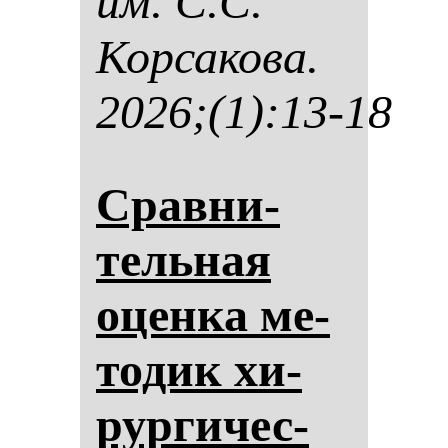
им. С.С.
Кор­са­ко­ва.
2026;(1):13-18
Срав­ни­
тель­ная
оцен­ка ме­
то­дик хи­
рур­ги­чес­