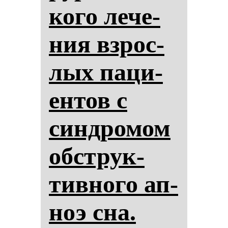
ко­го ле­че­
ния взрос­
лых па­ци­
ен­тов с
син­дро­мом
обструк­
тив­но­го ап­
ноэ сна.