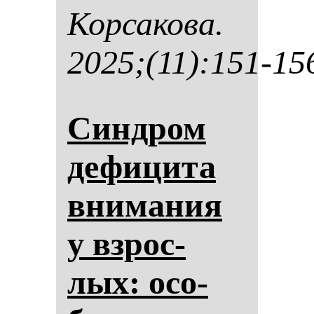
Кор­са­ко­ва.
2025;(11):151-15
Син­дром
де­фи­ци­та
вни­ма­ния
у взрос­
лых: осо­