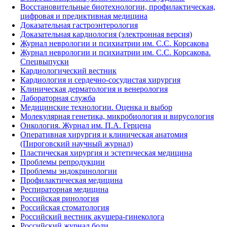
Восстановительные биотехнологии, профилактическая,
цифровая и предиктивная медицина
Доказательная гастроэнтерология
Доказательная кардиология (электронная версия)
Журнал неврологии и психиатрии им. С.С. Корсакова
Журнал неврологии и психиатрии им. С.С. Корсакова.
Спецвыпуски
Кардиологический вестник
Кардиология и сердечно-сосудистая хирургия
Клиническая дерматология и венерология
Лабораторная служба
Медицинские технологии. Оценка и выбор
Молекулярная генетика, микробиология и вирусология
Онкология. Журнал им. П.А. Герцена
Оперативная хирургия и клиническая анатомия
(Пироговский научный журнал)
Пластическая хирургия и эстетическая медицина
Проблемы репродукции
Проблемы эндокринологии
Профилактическая медицина
Респираторная медицина
Российская ринология
Российская стоматология
Российский вестник акушера-гинеколога
Российский журнал боли