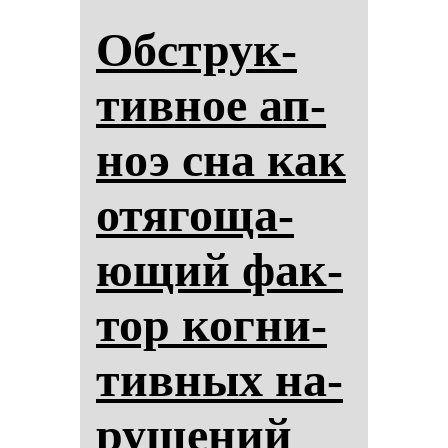
Обструк­
тив­ное ап­
ноэ сна как
отя­го­ща­
ющий фак­
тор ког­ни­
тив­ных на­
ру­ше­ний