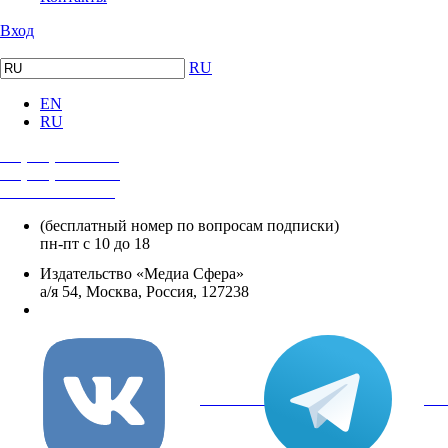
Вход
RU
EN
RU
+7 (495) 482-4118
+7 (495) 482-4329
+8 800 250-18-12
(бесплатный номер по вопросам подписки)
пн-пт с 10 до 18
Издательство «Медиа Сфера»
а/я 54, Москва, Россия, 127238
info@mediasphera.ru
вКонтакте
Tel