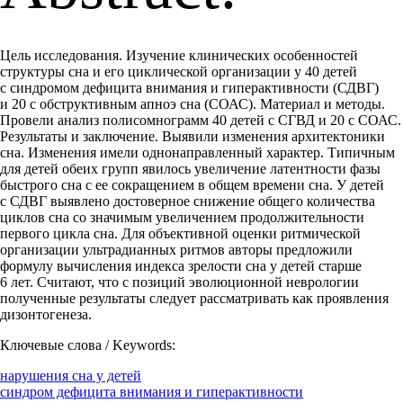
Цель исследования. Изучение клинических особенностей
структуры сна и его циклической организации у 40 детей
с синдромом дефицита внимания и гиперактивности (СДВГ)
и 20 с обструктивным апноэ сна (СОАС). Материал и методы.
Провели анализ полисомнограмм 40 детей с СГВД и 20 с СОАС.
Результаты и заключение. Выявили изменения архитектоники
сна. Изменения имели однонаправленный характер. Типичным
для детей обеих групп явилось увеличение латентности фазы
быстрого сна с ее сокращением в общем времени сна. У детей
с СДВГ выявлено достоверное снижение общего количества
циклов сна со значимым увеличением продолжительности
первого цикла сна. Для объективной оценки ритмической
организации ультрадианных ритмов авторы предложили
формулу вычисления индекса зрелости сна у детей старше
6 лет. Считают, что с позиций эволюционной неврологии
полученные результаты следует рассматривать как проявления
дизонтогенеза.
Ключевые слова / Keywords:
нарушения сна у детей
синдром дефицита внимания и гиперактивности