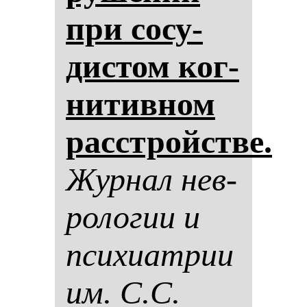
при со­су­
дис­том ког­
ни­тив­ном
расстройстве.
Жур­нал нев­
ро­ло­гии и
пси­хи­ат­рии
им. С.С.