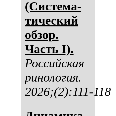
(Сис­те­ма­
ти­чес­кий
об­зор.
Часть I).
Рос­сий­ская
ри­но­ло­гия.
2026;(2):111-118
Ди­на­ми­ка