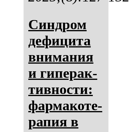
Син­дром
де­фи­ци­та
вни­ма­ния
и ги­пе­рак­
тив­нос­ти:
фар­ма­ко­те­
ра­пия в