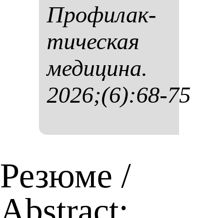
Про­фи­лак­
ти­чес­кая
ме­ди­ци­на.
2026;(6):68-75
Резюме /
Abstract: