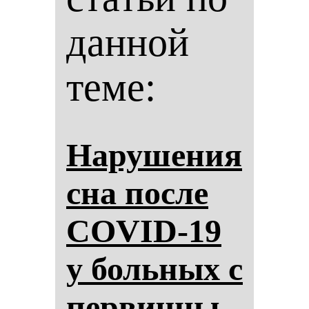
данной
теме:
На­ру­ше­ния
сна пос­ле
COVID-19
у боль­ных с
пер­вич­ны­