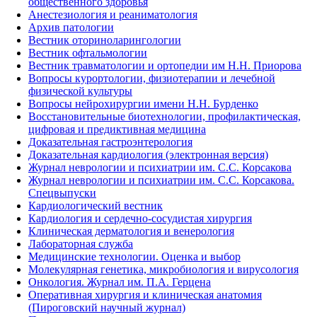
общественного здоровья
Анестезиология и реаниматология
Архив патологии
Вестник оториноларингологии
Вестник офтальмологии
Вестник травматологии и ортопедии им Н.Н. Приорова
Вопросы курортологии, физиотерапии и лечебной
физической культуры
Вопросы нейрохирургии имени Н.Н. Бурденко
Восстановительные биотехнологии, профилактическая,
цифровая и предиктивная медицина
Доказательная гастроэнтерология
Доказательная кардиология (электронная версия)
Журнал неврологии и психиатрии им. С.С. Корсакова
Журнал неврологии и психиатрии им. С.С. Корсакова.
Спецвыпуски
Кардиологический вестник
Кардиология и сердечно-сосудистая хирургия
Клиническая дерматология и венерология
Лабораторная служба
Медицинские технологии. Оценка и выбор
Молекулярная генетика, микробиология и вирусология
Онкология. Журнал им. П.А. Герцена
Оперативная хирургия и клиническая анатомия
(Пироговский научный журнал)