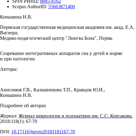
SPIN РИНЦ:
8885-8162
Scopus AuthorID:
55663871400
Коньшина Н.В.
Пермская государственная медицинская академия им. акад. Е.А.
Вагнера;
Медико-педагогический центр "Лингва Бона", Пермь
Созревание интегративных аппаратов сна у детей в норме
и при патологии
Авторы:
Анисимов Г.В.
,
Калашникова Т.П.
,
Кравцов Ю.И.
,
Коньшина Н.В.
Подробнее об авторах
Журнал:
Журнал неврологии и психиатрии им. С.С. Корсакова.
2018;118(1): 67‑70
DOI:
10.17116/jnevro20181181167-70