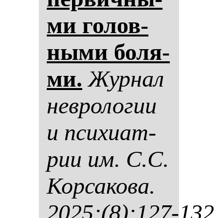
ми го­лов­
ны­ми бо­ля­
ми.
Жур­нал
нев­ро­ло­гии
и пси­хи­ат­
рии им. С.С.
Кор­са­ко­ва.
2025;(8):127-132