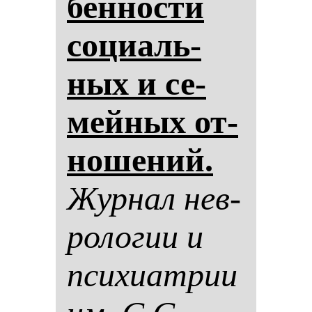
бен­нос­ти
со­ци­аль­
ных и се­
мей­ных от­
но­ше­ний.
Жур­нал нев­
ро­ло­гии и
пси­хи­ат­рии