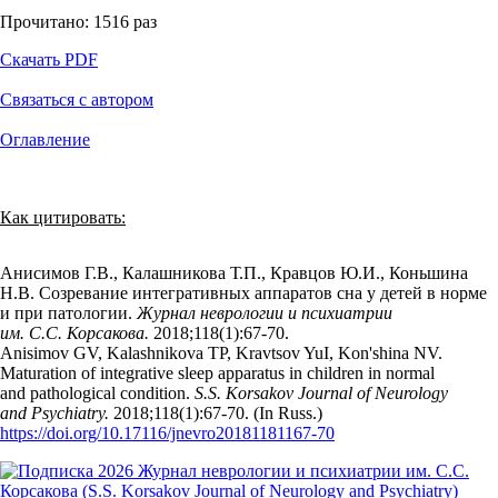
Прочитано:
1516
раз
Скачать PDF
Связаться с автором
Оглавление
Как цитировать:
Анисимов Г.В., Калашникова Т.П., Кравцов Ю.И., Коньшина
Н.В. Созревание интегративных аппаратов сна у детей в норме
и при патологии.
Журнал неврологии и психиатрии
им. С.С. Корсакова.
2018;118(1):67‑70.
Anisimov GV, Kalashnikova TP, Kravtsov YuI, Kon'shina NV.
Maturation of integrative sleep apparatus in children in normal
and pathological condition.
S.S. Korsakov Journal of Neurology
and Psychiatry.
2018;118(1):67‑70. (In Russ.)
https://doi.org/10.17116/jnevro20181181167-70