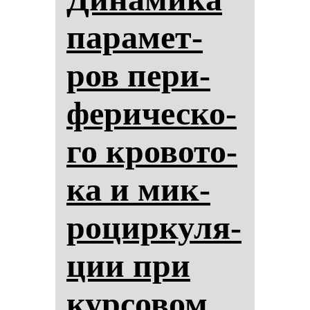
па­ра­мет­
ров пе­ри­
фе­ри­чес­ко­
го кро­во­то­
ка и мик­
ро­цир­ку­ля­
ции при
кур­со­вом