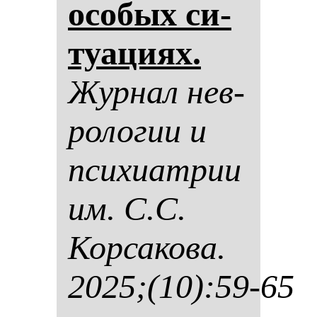
осо­бых си­
ту­ациях.
Жур­нал нев­
ро­ло­гии и
пси­хи­ат­рии
им. С.С.
Кор­са­ко­ва.
2025;(10):59-65