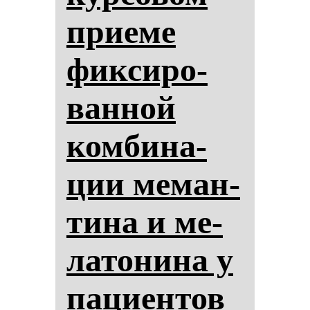
при­еме
фик­си­ро­
ван­ной
ком­би­на­
ции ме­ман­
ти­на и ме­
ла­то­ни­на у
па­ци­ен­тов