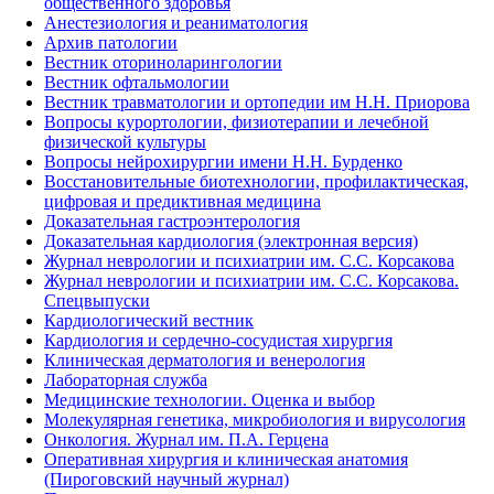
общественного здоровья
Анестезиология и реаниматология
Архив патологии
Вестник оториноларингологии
Вестник офтальмологии
Вестник травматологии и ортопедии им Н.Н. Приорова
Вопросы курортологии, физиотерапии и лечебной
физической культуры
Вопросы нейрохирургии имени Н.Н. Бурденко
Восстановительные биотехнологии, профилактическая,
цифровая и предиктивная медицина
Доказательная гастроэнтерология
Доказательная кардиология (электронная версия)
Журнал неврологии и психиатрии им. С.С. Корсакова
Журнал неврологии и психиатрии им. С.С. Корсакова.
Спецвыпуски
Кардиологический вестник
Кардиология и сердечно-сосудистая хирургия
Клиническая дерматология и венерология
Лабораторная служба
Медицинские технологии. Оценка и выбор
Молекулярная генетика, микробиология и вирусология
Онкология. Журнал им. П.А. Герцена
Оперативная хирургия и клиническая анатомия
(Пироговский научный журнал)