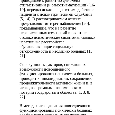
приводящее к развитию феномена
стигматизации (и самостигматизации) [16-
19], нередко искажающее взаимодействие
пациента с психиатрическими службами
[5, 14]. В рассматриваемом аспекте
представляют интерес наблюдения [20],
показывающие, что на развитие
перечисленных изменений влияют не
столько психотические симптомы, сколько
негативные расстройства,
обусловливающие социальную
отгороженность и изоляцию больных [13,
21].
Совокупность факторов, снижающих
возможности повседневного
функционирования психически больных,
приводит к инвалидизации, сокращению
продолжительности активной жизни и, в
итоге, к огромным экономическим
потерям государства и общества [1, 3, 8,
22].
В методах исследования повседневного
функционирования психически больных
все большее место занимает изучение