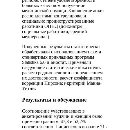
регионе; степень удовлетворенности
больных качеством полученной
медицинской помощи. Заполнение анкет
респондентами контролировали
специально проинструктированные
работники ОПНД (психиатры,
социальные работники, средний
медперсонал).
Полученные результаты статистически
обрабатывали с использованием пакета
стандартных прикладных программ
Statistika 6.0 и Биостат. Применяли
следующие статистические показатели:
расчет средних величин с определением
их достоверности; расчет коэффициента
коррекции Пирсона;
t
-критерий Манна-
Уитни.
Результаты и обсуждение
Соотношение участвовавших в
анкетировании мужчин и женщин было
примерно равным: 47,8 и 52,2%
соответственно. Пациентов в возрасте 21 -