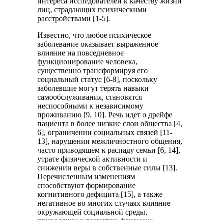
интереса исследователей к качеству жизни
лиц, страдающих психическими
расстройствами [1-5].
Известно, что любое психическое
заболевание оказывает выраженное
влияние на повседневное
функционирование человека,
существенно трансформируя его
социальный статус [6-8], поскольку
заболевшие могут терять навыки
самообслуживания, становятся
неспособными к независимому
проживанию [9, 10]. Речь идет о дрейфе
пациента в более низкие слои общества [4,
6], ограничении социальных связей [11-
13], нарушении межличностного общения,
часто приводящем к распаду семьи [6, 14],
утрате физической активности и
снижении веры в собственные силы [13].
Перечисленным изменениям
способствуют формирование
когнитивного дефицита [15], а также
негативное во многих случаях влияние
окружающей социальной среды,