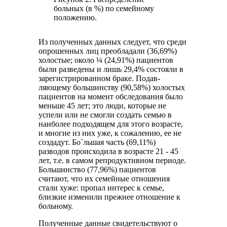
больных (в %) по семейному
положению.
Из полученных данных следует, что среди
опрошенных лиц преобладали (36,69%)
холостые; около ¼ (24,91%) пациентов
были разведены и лишь 29,4% состояли в
зарегистрированном браке. Подав­
ляющему большинству (90,58%) холостых
пациентов на момент обследования было
меньше 45 лет; это люди, которые не
успели или не смогли создать семью в
наиболее подходящем для этого возрасте,
и многие из них уже, к сожалению, ее не
создадут. Бо`льшая часть (69,11%)
разводов происходила в возрасте 21 - 45
лет, т.е. в самом репродуктивном периоде.
Большинство (77,96%) пациентов
считают, что их семейные отношения
стали хуже: пропал интерес к семье,
близкие изменили прежнее отношение к
больному.
Полученные данные свидетельствуют о