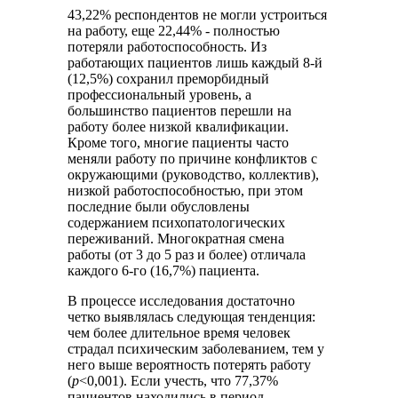
43,22% респондентов не могли устроиться
на работу, еще 22,44% - полностью
потеряли работоспособность. Из
работающих пациентов лишь каждый 8-й
(12,5%) сохранил преморбидный
профессиональный уровень, а
большинство пациентов перешли на
работу более низкой квалификации.
Кроме того, многие пациенты часто
меняли работу по причине конфликтов с
окружающими (руководство, коллектив),
низкой работоспособностью, при этом
последние были обусловлены
содержанием психопатологических
переживаний. Многократная смена
работы (от 3 до 5 раз и более) отличала
каждого 6-го (16,7%) пациента.
В процессе исследования достаточно
четко выявлялась следующая тенденция:
чем более длительное время человек
страдал психическим заболеванием, тем у
него выше вероятность потерять работу
(
р
<0,001). Если учесть, что 77,37%
пациентов находились в период