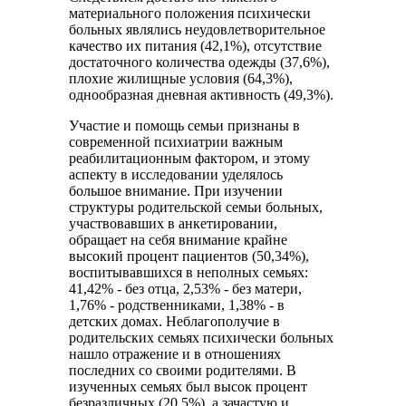
материального положения психически
больных являлись неудовлетворительное
качество их питания (42,1%), отсутствие
достаточного количества одежды (37,6%),
плохие жилищные условия (64,3%),
однообразная дневная активность (49,3%).
Участие и помощь семьи признаны в
современной психиатрии важным
реабилитационным фактором, и этому
аспекту в исследовании уделялось
большое внимание. При изучении
структуры родительской семьи больных,
участвовавших в анкетировании,
обращает на себя внимание крайне
высокий процент пациентов (50,34%),
воспитывавшихся в неполных семьях:
41,42% - без отца, 2,53% - без матери,
1,76% - родственниками, 1,38% - в
детских домах. Неблагополучие в
родительских семьях психически больных
нашло отражение и в отношениях
последних со своими родителями. В
изученных семьях был высок процент
безразличных (20,5%), а зачастую и