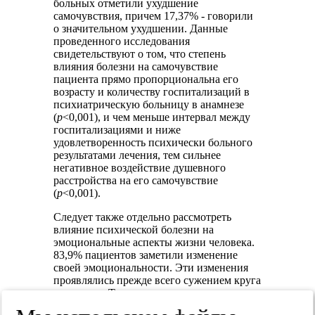
больных отметили ухудшение
самочувствия, причем 17,37% - говорили
о значительном ухудшении. Данные
проведенного исследования
свидетельствуют о том, что степень
влияния болезни на самочувствие
пациента прямо пропорциональна его
возрасту и количеству госпитализаций в
психиатрическую больницу в анамнезе
(
р
<0,001), и чем меньше интервал между
госпитализациями и ниже
удовлетворенность психически больного
результатами лечения, тем сильнее
негативное воздействие душевного
расстройства на его самочувствие
(
р
<0,001).
Следует также отдельно рассмотреть
влияние психической болезни на
эмоциональные аспекты жизни человека.
83,9% пациентов заметили изменение
своей эмоцио­нальности. Эти изменения
проявлялись прежде всего сужением круга
интересов. Такого рода изменения
отмечали 55,25% больных. Они