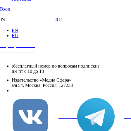
Вход
RU
EN
RU
+7 (495) 482-4118
+7 (495) 482-4329
+8 800 250-18-12
(бесплатный номер по вопросам подписки)
пн-пт с 10 до 18
Издательство «Медиа Сфера»
а/я 54, Москва, Россия, 127238
info@mediasphera.ru
вКонтакте
Tel