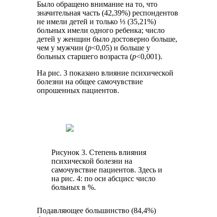
Было обращено внимание на то, что
значительная часть (42,39%) респондентов
не имели детей и только ⅓ (35,21%)
больных имели одного ребенка; число
детей у женщин было достоверно больше,
чем у мужчин (
р
<0,05) и больше у
больных старшего возраста (
р
<0,001).
На рис. 3 показано влияние психической
болезни на общее самочувствие
опрошенных пациентов.
Рисунок 3. Степень влияния
психической болезни на
самочувствие пациентов. Здесь и
на рис. 4: по оси абсцисс число
больных в %.
Подавляющее большинство (84,4%)