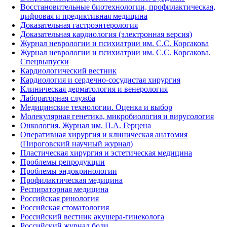
Восстановительные биотехнологии, профилактическая,
цифровая и предиктивная медицина
Доказательная гастроэнтерология
Доказательная кардиология (электронная версия)
Журнал неврологии и психиатрии им. С.С. Корсакова
Журнал неврологии и психиатрии им. С.С. Корсакова.
Спецвыпуски
Кардиологический вестник
Кардиология и сердечно-сосудистая хирургия
Клиническая дерматология и венерология
Лабораторная служба
Медицинские технологии. Оценка и выбор
Молекулярная генетика, микробиология и вирусология
Онкология. Журнал им. П.А. Герцена
Оперативная хирургия и клиническая анатомия
(Пироговский научный журнал)
Пластическая хирургия и эстетическая медицина
Проблемы репродукции
Проблемы эндокринологии
Профилактическая медицина
Респираторная медицина
Российская ринология
Российская стоматология
Российский вестник акушера-гинеколога
Российский журнал боли