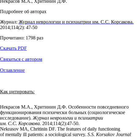
Некрасов М.А.
,
Хритинин Д.Ф.
Подробнее об авторах
Журнал:
Журнал неврологии и психиатрии им. С.С. Корсакова.
2014;114(2): 47‑50
Прочитано:
1798
раз
Скачать PDF
Связаться с автором
Оглавление
Как цитировать:
Некрасов М.А., Хритинин Д.Ф. Особенности повседневного
функционирования психически больных (социологическое
исследование).
Журнал неврологии и психиатрии
им. С.С. Корсакова.
2014;114(2):47‑50.
Nekrasov MA, Chritinin DF. The features of daily functioning
of mentally ill patients: a sociological survey.
S.S. Korsakov Journal