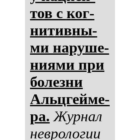
тов с ког­
ни­тив­ны­
ми на­ру­ше­
ни­ями при
бо­лез­ни
Альцгей­ме­
ра.
Жур­нал
нев­ро­ло­гии