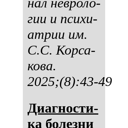
нал нев­ро­ло­
гии и пси­хи­
ат­рии им.
С.С. Кор­са­
ко­ва.
2025;(8):43-49
Диаг­нос­ти­
ка бо­лез­ни