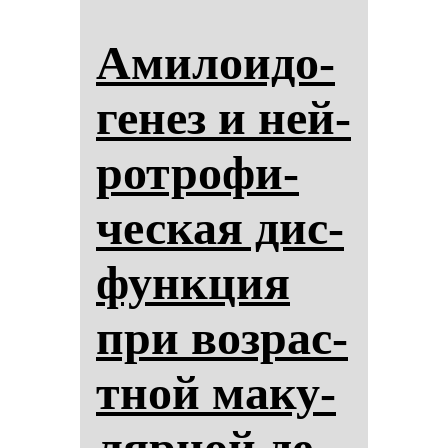
Ами­ло­идо­
ге­нез и ней­
рот­ро­фи­
чес­кая дис­
фун­кция
при воз­рас­
тной ма­ку­
ляр­ной де­