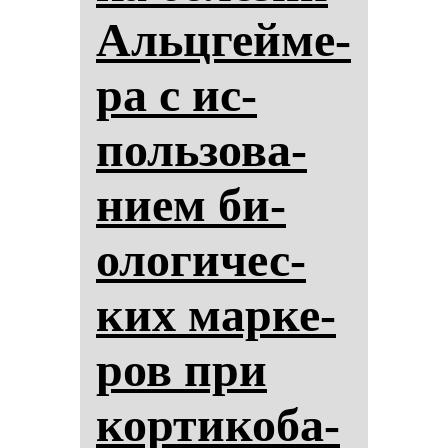
Альцгей­ме­
ра с ис­
поль­зо­ва­
ни­ем би­
оло­ги­чес­
ких мар­ке­
ров при
кор­ти­ко­ба­