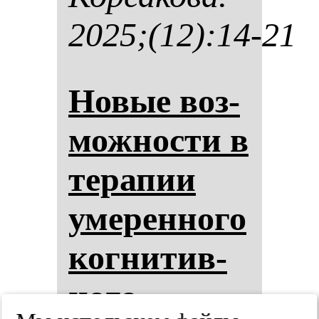
2025;(12):14-21
Но­вые воз­
мож­нос­ти в
те­ра­пии
уме­рен­но­го
ког­ни­тив­
но­го