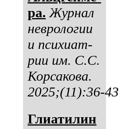
ра.
Жур­нал
нев­ро­ло­гии
и пси­хи­ат­
рии им. С.С.
Кор­са­ко­ва.
2025;(11):36-43
Гли­ати­лин