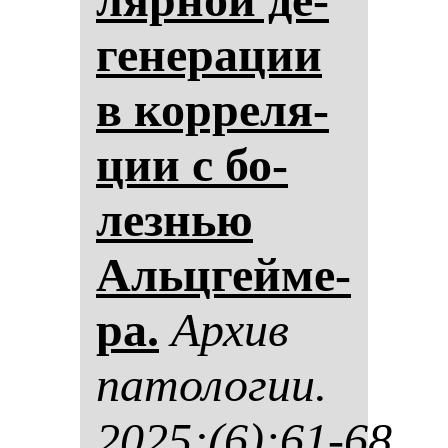
ге­не­ра­ции
в кор­ре­ля­
ции с бо­
лез­нью
Альцгей­ме­
ра.
Ар­хив
па­то­ло­гии.
2025;(6):61-68