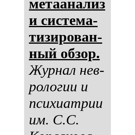
ме­та­ана­лиз
и сис­те­ма­
ти­зи­ро­ван­
ный об­зор.
Жур­нал нев­
ро­ло­гии и
пси­хи­ат­рии
им. С.С.