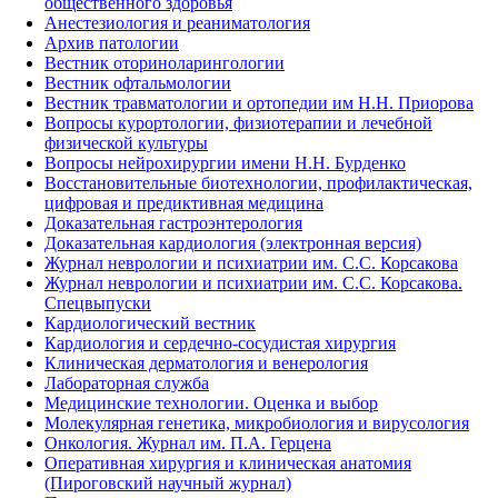
общественного здоровья
Анестезиология и реаниматология
Архив патологии
Вестник оториноларингологии
Вестник офтальмологии
Вестник травматологии и ортопедии им Н.Н. Приорова
Вопросы курортологии, физиотерапии и лечебной
физической культуры
Вопросы нейрохирургии имени Н.Н. Бурденко
Восстановительные биотехнологии, профилактическая,
цифровая и предиктивная медицина
Доказательная гастроэнтерология
Доказательная кардиология (электронная версия)
Журнал неврологии и психиатрии им. С.С. Корсакова
Журнал неврологии и психиатрии им. С.С. Корсакова.
Спецвыпуски
Кардиологический вестник
Кардиология и сердечно-сосудистая хирургия
Клиническая дерматология и венерология
Лабораторная служба
Медицинские технологии. Оценка и выбор
Молекулярная генетика, микробиология и вирусология
Онкология. Журнал им. П.А. Герцена
Оперативная хирургия и клиническая анатомия
(Пироговский научный журнал)