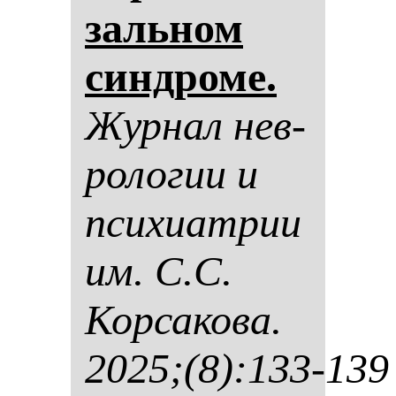
заль­ном
син­дро­ме.
Жур­нал нев­
ро­ло­гии и
пси­хи­ат­рии
им. С.С.
Кор­са­ко­ва.
2025;(8):133-139