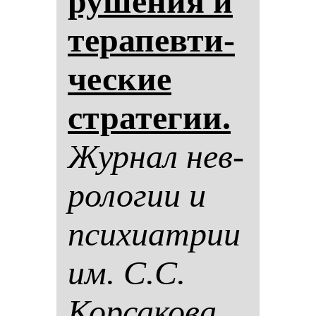
ру­ше­ния и
те­ра­пев­ти­
чес­кие
стра­те­гии.
Жур­нал нев­
ро­ло­гии и
пси­хи­ат­рии
им. С.С.
Кор­са­ко­ва.