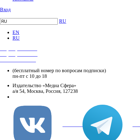
Вход
RU
EN
RU
+7 (495) 482-4118
+7 (495) 482-4329
+8 800 250-18-12
(бесплатный номер по вопросам подписки)
пн-пт с 10 до 18
Издательство «Медиа Сфера»
а/я 54, Москва, Россия, 127238
info@mediasphera.ru
вКонтакте
Tel