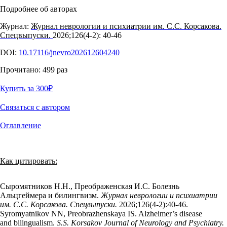
Подробнее об авторах
Журнал:
Журнал неврологии и психиатрии им. С.С. Корсакова.
Спецвыпуски.
2026;126(4‑2): 40‑46
DOI:
10.17116/jnevro202612604240
Прочитано:
499
раз
Купить за 300
₽
Связаться с автором
Оглавление
Как цитировать:
Сыромятников Н.Н., Преображенская И.С. Болезнь
Альцгеймера и билингвизм.
Журнал неврологии и психиатрии
им. С.С. Корсакова. Спецвыпуски.
2026;126(4‑2):40‑46.
Syromyatnikov NN, Preobrazhenskaya IS. Alzheimer’s disease
and bilingualism.
S.S. Korsakov Journal of Neurology and Psychiatry.