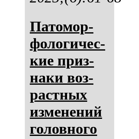
Па­то­мор­
фо­ло­ги­чес­
кие приз­
на­ки воз­
рас­тных
из­ме­не­ний
го­лов­но­го