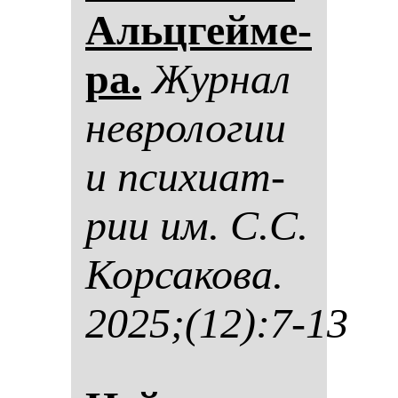
Альцгей­ме­
ра.
Жур­нал
нев­ро­ло­гии
и пси­хи­ат­
рии им. С.С.
Кор­са­ко­ва.
2025;(12):7-13