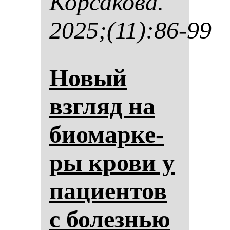
Кор­са­ко­ва.
2025;(11):86-99
Но­вый
взгляд на
би­омар­ке­
ры кро­ви у
па­ци­ен­тов
с бо­лез­нью