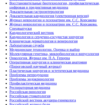
Восстановительные биотехнологии, профилактическая,
цифровая и предиктивная медицина
Доказательная гастроэнтерология
Доказательная кардиология (электронная версия)
Журнал неврологии и психиатрии им. С.С. Корсакова
Журнал неврологии и психиатрии им. С.С. Корсакова.
Спецвыпуски
Кардиологический вестник
Кардиология и сердечно-сосудистая хирургия
Клиническая дерматология и венерология
Лабораторная служба
Медицинские технологии. Оценка и выбор
Молекулярная генетика, микробиология и вирусология
Онкология. Журнал им. П.А. Герцена
Оперативная хирургия и клиническая анатомия
(Пироговский научный журнал)
Пластическая хирургия и эстетическая медицина
Проблемы репродукции
Проблемы эндокринологии
Профилактическая медицина
Респираторная медицина
Российская ринология
Российская стоматология
Российский вестник акушера-гинеколога
Российский журнал боли