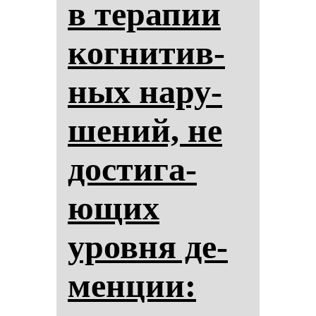
в те­ра­пии
ког­ни­тив­
ных на­ру­
ше­ний, не
дос­ти­га­
ющих
уров­ня де­
мен­ции: