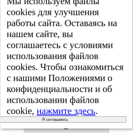
Мы используем файлы
расстройства:
cооkies для улучшения
ре­зуль­та­ты
работы сайта. Оставаясь на
нашем сайте, вы
ис­сле­до­ва­
соглашаетесь с условиями
ния «Мил­
использования файлов
cооkies. Чтобы ознакомиться
ле­ни­ум» в
с нашими Положениями о
ре­аль­ной
конфиденциальности и об
использовании файлов
кли­ни­чес­
cookie,
нажмите здесь
.
кой прак­
Я соглашаюсь