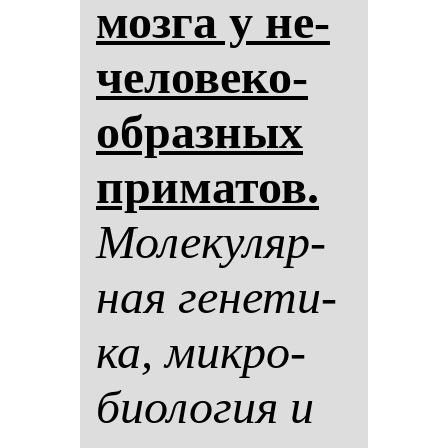
моз­га у не­
че­ло­ве­ко­
об­раз­ных
при­ма­тов.
Мо­ле­ку­ляр­
ная ге­не­ти­
ка, мик­ро­
би­оло­гия и