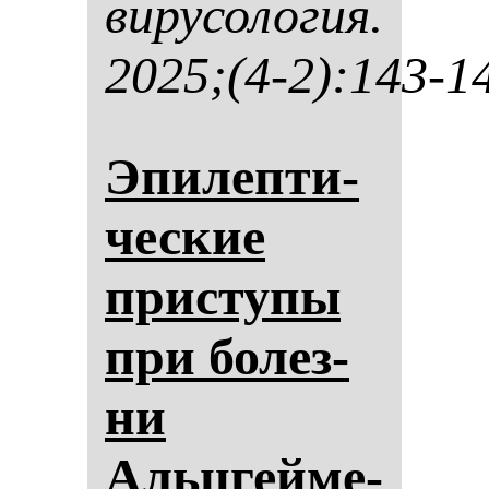
ви­ру­со­ло­гия.
2025;(4-2):143-1
Эпи­леп­ти­
чес­кие
прис­ту­пы
при бо­лез­
ни
Альцгей­ме­