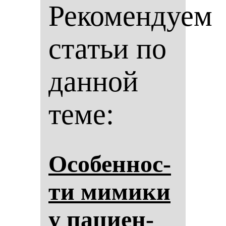
Рекомендуем
статьи по
данной
теме:
Осо­бен­нос­
ти ми­ми­ки
у па­ци­ен­