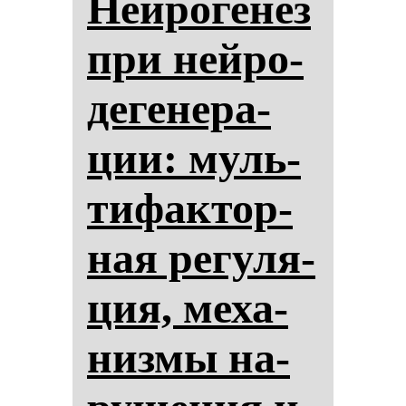
Ней­ро­ге­нез
при ней­ро­
де­ге­не­ра­
ции: муль­
ти­фак­тор­
ная ре­гу­ля­
ция, ме­ха­
низ­мы на­