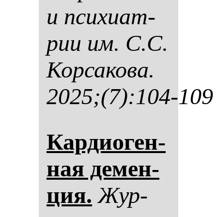
и пси­хи­ат­
рии им. С.С.
Кор­са­ко­ва.
2025;(7):104-109
Кар­ди­оген­
ная де­мен­
ция.
Жур­