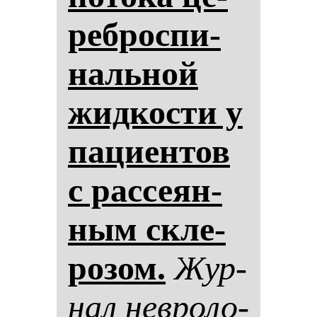
реб­рос­пи­
наль­ной
жид­кос­ти у
па­ци­ен­тов
с рас­се­ян­
ным скле­
ро­зом.
Жур­
нал нев­ро­ло­