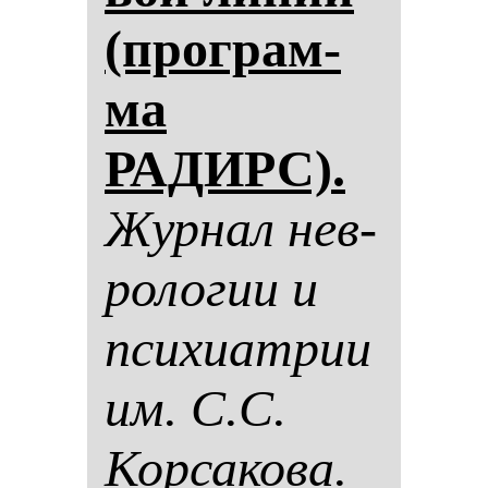
(прог­рам­
ма
РАДИРС).
Жур­нал нев­
ро­ло­гии и
пси­хи­ат­рии
им. С.С.
Кор­са­ко­ва.