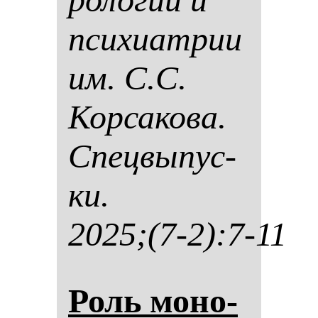
пси­хи­ат­рии
им. С.С.
Кор­са­ко­ва.
Спец­вы­пус­
ки.
2025;(7-2):7-11
Роль мо­но­