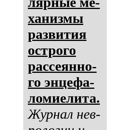
ляр­ные ме­
ха­низ­мы
раз­ви­тия
ос­тро­го
рас­се­ян­но­
го эн­це­фа­
ло­ми­ели­та.
Жур­нал нев­
ро­ло­гии и