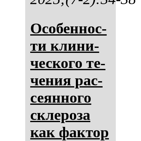
Осо­бен­нос­
ти кли­ни­
чес­ко­го те­
че­ния рас­
се­ян­но­го
скле­ро­за
как фак­тор