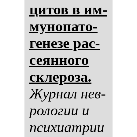
ци­тов в им­
му­но­па­то­
ге­не­зе рас­
се­ян­но­го
скле­ро­за.
Жур­нал нев­
ро­ло­гии и
пси­хи­ат­рии