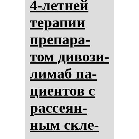
4-лет­ней
те­ра­пии
пре­па­ра­
том ди­во­зи­
ли­маб па­
ци­ен­тов с
рас­се­ян­
ным скле­