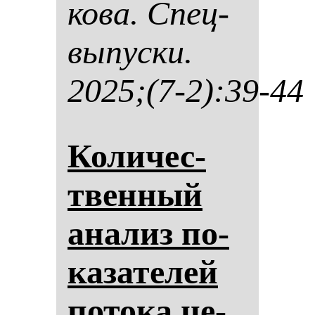
ко­ва. Спец­
вы­пус­ки.
2025;(7-2):39-44
Ко­ли­чес­
твен­ный
ана­лиз по­
ка­за­те­лей
по­то­ка це­