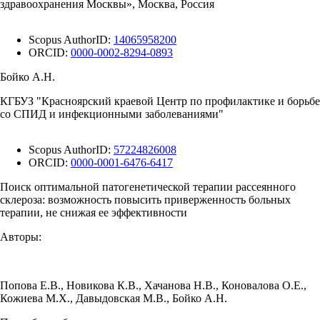
здравоохранения Москвы», Москва, Россия
Scopus AuthorID:
14065958200
ORCID:
0000-0002-8294-0893
Бойко А.Н.
КГБУЗ "Красноярский краевой Центр по профилактике и борьбе
со СПИД и инфекционными заболеваниями"
Scopus AuthorID:
57224826008
ORCID:
0000-0001-6476-6417
Поиск оптимальной патогенетической терапии рассеянного
склероза: возможность повысить приверженность больных
терапии, не снижая ее эффективности
Авторы:
Попова Е.В.
,
Новикова К.В.
,
Хачанова Н.В.
,
Коновалова О.Е.
,
Кожиева М.Х.
,
Давыдовская М.В.
,
Бойко А.Н.