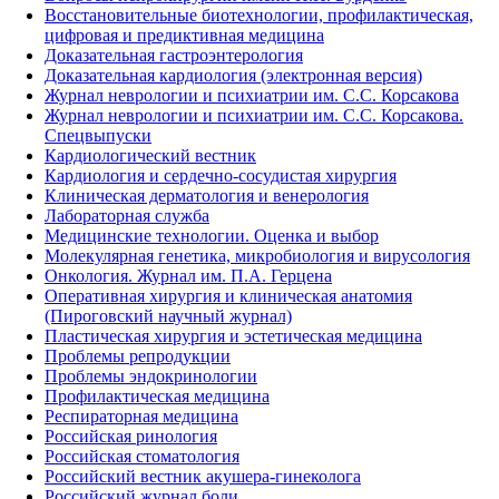
Восстановительные биотехнологии, профилактическая,
цифровая и предиктивная медицина
Доказательная гастроэнтерология
Доказательная кардиология (электронная версия)
Журнал неврологии и психиатрии им. С.С. Корсакова
Журнал неврологии и психиатрии им. С.С. Корсакова.
Спецвыпуски
Кардиологический вестник
Кардиология и сердечно-сосудистая хирургия
Клиническая дерматология и венерология
Лабораторная служба
Медицинские технологии. Оценка и выбор
Молекулярная генетика, микробиология и вирусология
Онкология. Журнал им. П.А. Герцена
Оперативная хирургия и клиническая анатомия
(Пироговский научный журнал)
Пластическая хирургия и эстетическая медицина
Проблемы репродукции
Проблемы эндокринологии
Профилактическая медицина
Респираторная медицина
Российская ринология
Российская стоматология
Российский вестник акушера-гинеколога
Российский журнал боли