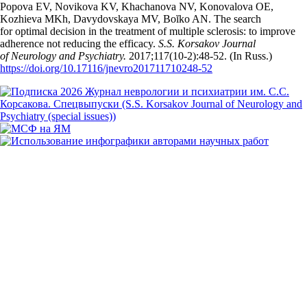
Popova EV, Novikova KV, Khachanova NV, Konovalova OE,
Kozhieva MKh, Davydovskaya MV, Boĭko AN. The search
for optimal decision in the treatment of multiple sclerosis: to improve
adherence not reducing the efficacy.
S.S. Korsakov Journal
of Neurology and Psychiatry.
2017;117(10‑2):48‑52. (In Russ.)
https://doi.org/10.17116/jnevro201711710248-52