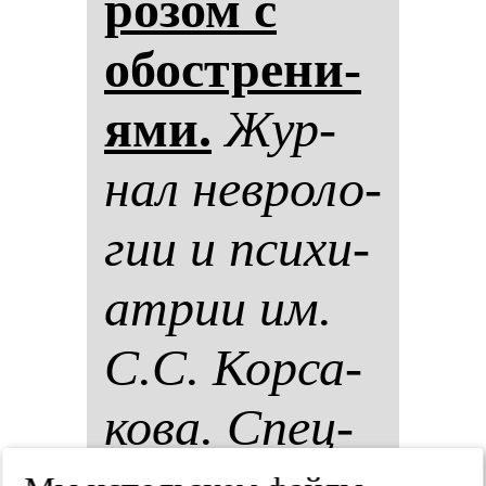
ро­зом с
обос­тре­ни­
ями.
Жур­
нал нев­ро­ло­
гии и пси­хи­
ат­рии им.
С.С. Кор­са­
ко­ва. Спец­