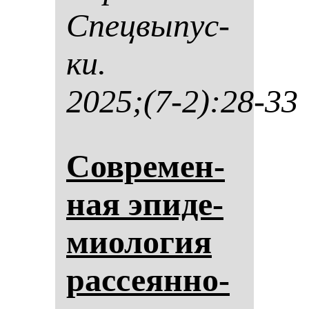
Спец­вы­пус­
ки.
2025;(7-2):28-33
Сов­ре­мен­
ная эпи­де­
ми­оло­гия
рас­се­ян­но­