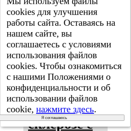
вы­пус­ки.
Мы используем файлы
cооkies для улучшения
2025;(7-2):51-59
работы сайта. Оставаясь на
нашем сайте, вы
Изу­че­ние
соглашаетесь с условиями
использования файлов
ней­ро­де­ге­
cооkies. Чтобы ознакомиться
не­ра­ции
с нашими Положениями о
конфиденциальности и об
при рас­се­
использовании файлов
ян­ном
cookie,
нажмите здесь
.
Я соглашаюсь
скле­ро­зе с