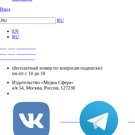
Вход
RU
EN
RU
+7 (495) 482-4118
+7 (495) 482-4329
+8 800 250-18-12
(бесплатный номер по вопросам подписки)
пн-пт с 10 до 18
Издательство «Медиа Сфера»
а/я 54, Москва, Россия, 127238
info@mediasphera.ru
вКонтакте
Tel