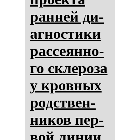
ран­ней ди­
аг­нос­ти­ки
рас­се­ян­но­
го скле­ро­за
у кров­ных
родствен­
ни­ков пер­
вой ли­нии