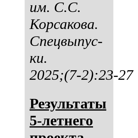
им. С.С.
Кор­са­ко­ва.
Спец­вы­пус­
ки.
2025;(7-2):23-27
Ре­зуль­та­ты
5-лет­не­го
про­ек­та