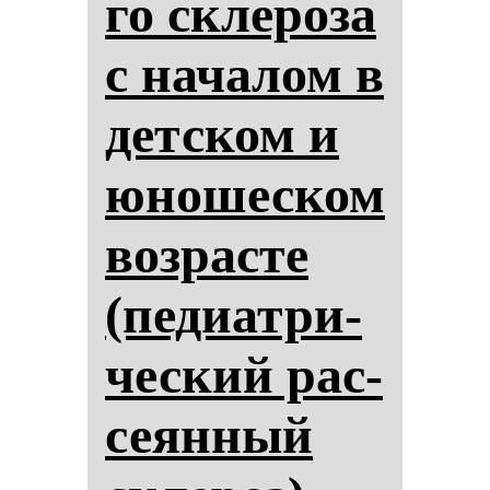
го скле­ро­за
с на­ча­лом в
дет­ском и
юно­шес­ком
воз­рас­те
(пе­ди­ат­ри­
чес­кий рас­
се­ян­ный