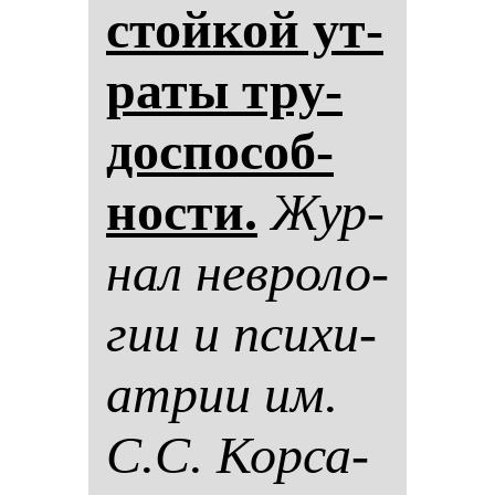
стой­кой ут­
ра­ты тру­
дос­по­соб­
нос­ти.
Жур­
нал нев­ро­ло­
гии и пси­хи­
ат­рии им.
С.С. Кор­са­