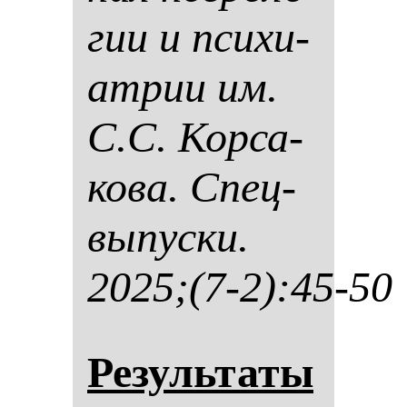
гии и пси­хи­
ат­рии им.
С.С. Кор­са­
ко­ва. Спец­
вы­пус­ки.
2025;(7-2):45-50
Ре­зуль­та­ты