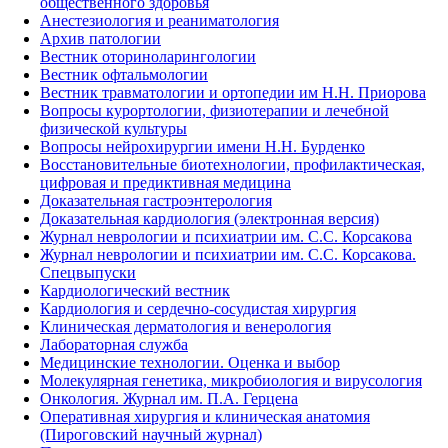
общественного здоровья
Анестезиология и реаниматология
Архив патологии
Вестник оториноларингологии
Вестник офтальмологии
Вестник травматологии и ортопедии им Н.Н. Приорова
Вопросы курортологии, физиотерапии и лечебной
физической культуры
Вопросы нейрохирургии имени Н.Н. Бурденко
Восстановительные биотехнологии, профилактическая,
цифровая и предиктивная медицина
Доказательная гастроэнтерология
Доказательная кардиология (электронная версия)
Журнал неврологии и психиатрии им. С.С. Корсакова
Журнал неврологии и психиатрии им. С.С. Корсакова.
Спецвыпуски
Кардиологический вестник
Кардиология и сердечно-сосудистая хирургия
Клиническая дерматология и венерология
Лабораторная служба
Медицинские технологии. Оценка и выбор
Молекулярная генетика, микробиология и вирусология
Онкология. Журнал им. П.А. Герцена
Оперативная хирургия и клиническая анатомия
(Пироговский научный журнал)