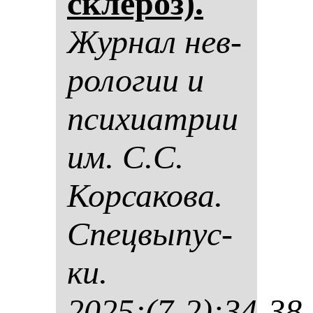
скле­роз).
Жур­нал нев­
ро­ло­гии и
пси­хи­ат­рии
им. С.С.
Кор­са­ко­ва.
Спец­вы­пус­
ки.
2025;(7-2):34-38