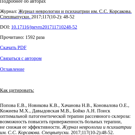
Подробнее об авторах
Журнал:
Журнал неврологии и психиатрии им. С.С. Корсакова.
Спецвыпуски.
2017;117(10‑2): 48‑52
DOI:
10.17116/jnevro201711710248-52
Прочитано:
1592
раза
Скачать PDF
Связаться с автором
Оглавление
Как цитировать:
Попова Е.В., Новикова К.В., Хачанова Н.В., Коновалова О.Е.,
Кожиева М.Х., Давыдовская М.В., Бойко А.Н. Поиск
оптимальной патогенетической терапии рассеянного склероза:
возможность повысить приверженность больных терапии,
не снижая ее эффективности.
Журнал неврологии и психиатрии
им. С.С. Корсакова. Спецвыпуски.
2017;117(10‑2):48‑52.