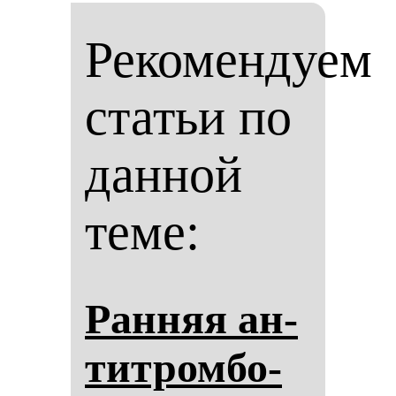
Рекомендуем
статьи по
данной
теме:
Ран­няя ан­
тит­ром­бо­