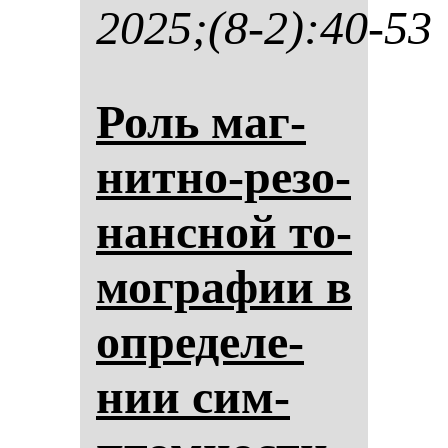
2025;(8-2):40-53
Роль маг­
нит­но-ре­зо­
нан­сной то­
мог­ра­фии в
оп­ре­де­ле­
нии сим­