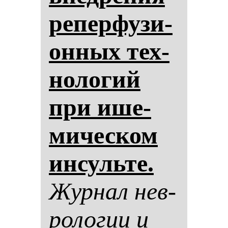
ре­пер­фу­зи­
он­ных тех­
но­ло­гий
при ише­
ми­чес­ком
ин­суль­те.
Жур­нал нев­
ро­ло­гии и