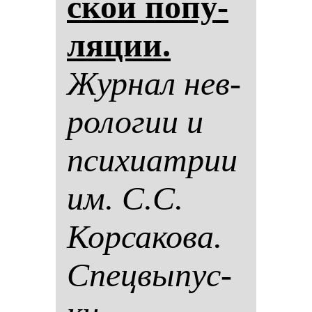
ской по­пу­
ля­ции.
Жур­нал нев­
ро­ло­гии и
пси­хи­ат­рии
им. С.С.
Кор­са­ко­ва.
Спец­вы­пус­