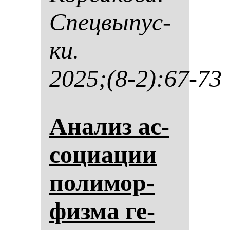
Спец­вы­пус­
ки.
2025;(8-2):67-73
Ана­лиз ас­
со­ци­ации
по­ли­мор­
физ­ма ге­