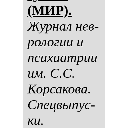
(МИР).
Жур­нал нев­
ро­ло­гии и
пси­хи­ат­рии
им. С.С.
Кор­са­ко­ва.
Спец­вы­пус­
ки.