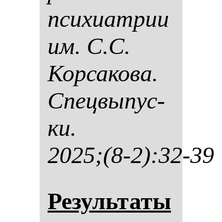
пси­хи­ат­рии
им. С.С.
Кор­са­ко­ва.
Спец­вы­пус­
ки.
2025;(8-2):32-39
Ре­зуль­та­ты