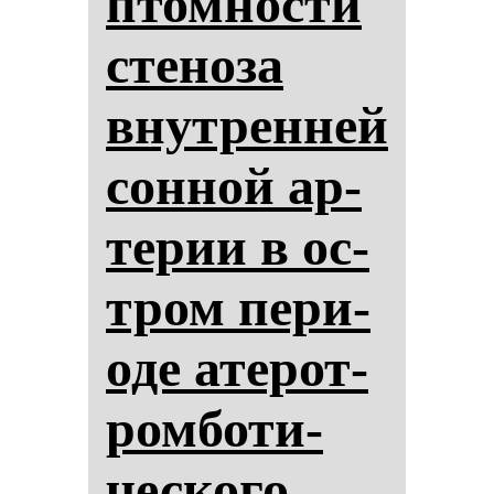
птом­нос­ти
сте­но­за
внут­рен­ней
сон­ной ар­
те­рии в ос­
тром пе­ри­
оде ате­рот­
ром­бо­ти­
чес­ко­го