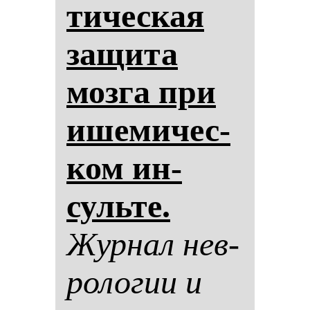
ти­чес­кая
за­щи­та
моз­га при
ише­ми­чес­
ком ин­
суль­те.
Жур­нал нев­
ро­ло­гии и