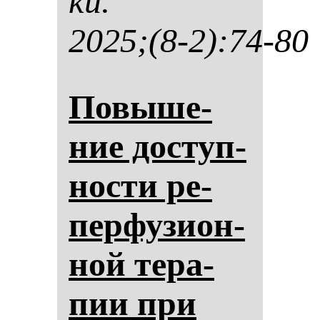
ки.
2025;(8-2):74-80
По­вы­ше­
ние дос­туп­
нос­ти ре­
пер­фу­зи­он­
ной те­ра­
пии при