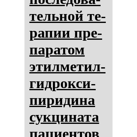
тель­ной те­
ра­пии пре­
па­ра­том
этил­ме­тил­
гид­рок­си­
пи­ри­ди­на
сук­ци­на­та
па­ци­ен­тов