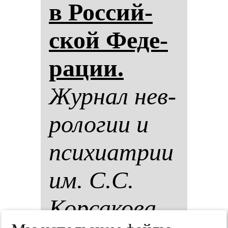
в Рос­сий­
ской Фе­де­
ра­ции.
Жур­нал нев­
ро­ло­гии и
пси­хи­ат­рии
им. С.С.
Кор­са­ко­ва.