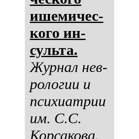
ише­ми­чес­
ко­го ин­
суль­та.
Жур­нал нев­
ро­ло­гии и
пси­хи­ат­рии
им. С.С.
Кор­са­ко­ва.