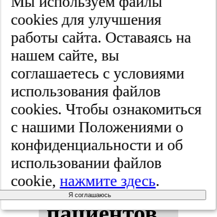
Мы используем файлы
Спец­вы­пус­
cооkies для улучшения
ки.
работы сайта. Оставаясь на
нашем сайте, вы
2025;(8-2):81-88
соглашаетесь с условиями
использования файлов
Срав­не­ние
cооkies. Чтобы ознакомиться
с нашими Положениями о
уров­ней
конфиденциальности и об
ци­то­ки­нов
использовании файлов
cookie,
нажмите здесь
.
в кро­ви у
Я соглашаюсь
па­ци­ен­тов