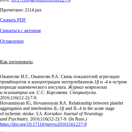
Прочитано:
2114
раз
Скачать PDF
Связаться с автором
Оглавление
Как цитировать:
Ованесян И.Г., Ованесян Р.А. Связь показателей агрегации
тромбоцитов и концентрации интерлейкинов-1β и -4 в остром
периоде ишемического инсульта.
Журнал неврологии
и психиатрии им. С.С. Корсакова. Спецвыпуски.
2016;116(12‑2):7‑9.
Hovannisyan IG, Hovanessyan RA. Relationship between platelet
aggregation and interleukins IL-1β and IL-4 in the acute stage
of ischemic stroke.
S.S. Korsakov Journal of Neurology
and Psychiatry.
2016;116(12‑2):7‑9. (In Russ.)
https://doi.org/10.17116/jnevro20161161227-9