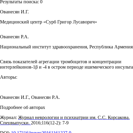
Результаты поиска:
0
Ованесян И.Г.
Медицинский центр «Сурб Григор Лусаворич»
Ованесян Р.А.
Национальный институт здравоохранения, Республика Армения
Связь показателей агрегации тромбоцитов и концентрации
интерлейкинов-1β и -4 в остром периоде ишемического инсульта
Авторы:
Ованесян И.Г.
,
Ованесян Р.А.
Подробнее об авторах
Журнал:
Журнал неврологии и психиатрии им. С.С. Корсакова.
Спецвыпуски.
2016;116(12‑2): 7‑9
DOI:
10.17116/jnevro20161161227-9