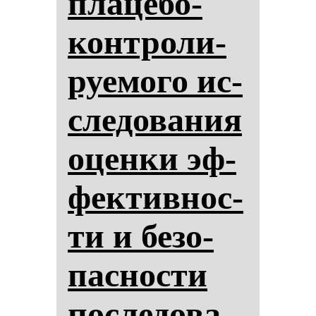
пла­це­бо-
кон­тро­ли­
ру­емо­го ис­
сле­до­ва­ния
оцен­ки эф­
фек­тив­нос­
ти и бе­зо­
пас­нос­ти
пос­ле­до­ва­