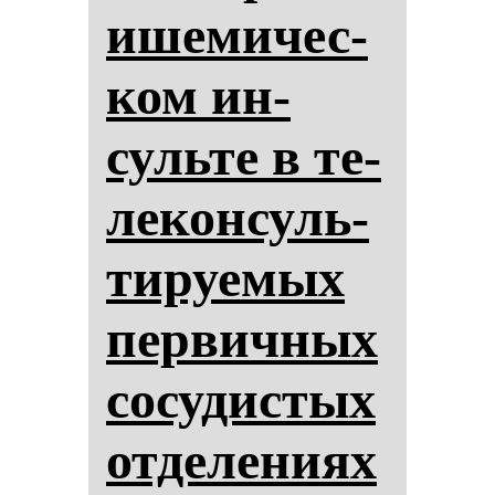
ише­ми­чес­
ком ин­
суль­те в те­
ле­кон­суль­
ти­ру­емых
пер­вич­ных
со­су­дис­тых
от­де­ле­ни­ях