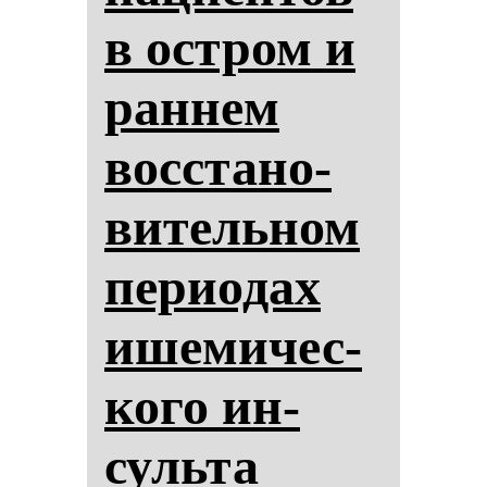
в ос­тром и
ран­нем
вос­ста­но­
ви­тель­ном
пе­ри­одах
ише­ми­чес­
ко­го ин­
суль­та