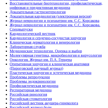
Восстановительные биотехнологии, профилактическая,
цифровая и предиктивная медицина
Доказательная гастроэнтерология
Доказательная кардиология (электронная версия)
Журнал неврологии и психиатрии им. С.С. Корсакова
Журнал неврологии и психиатрии им. С.С. Корсакова.
Спецвыпуски
Кардиологический вестник
Кардиология и сердечно-сосудистая хирургия
Клиническая дерматология и венерология
Лабораторная служба
Медицинские технологии. Оценка и выбор
Молекулярная генетика, микробиология и вирусология
Онкология. Журнал им. П.А. Герцена
Оперативная хирургия и клиническая анатомия
(Пироговский научный журнал)
Пластическая хирургия и эстетическая медицина
Проблемы репродукции
Проблемы эндокринологии
Профилактическая медицина
Респираторная медицина
Российская ринология
Российская стоматология
Российский вестник акушера-гинеколога
Российский журнал боли