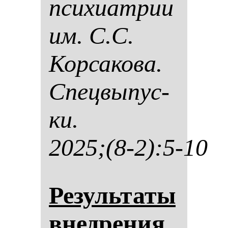
пси­хи­ат­рии
им. С.С.
Кор­са­ко­ва.
Спец­вы­пус­
ки.
2025;(8-2):5-10
Ре­зуль­та­ты
внед­ре­ния