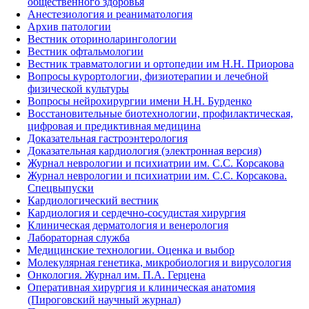
общественного здоровья
Анестезиология и реаниматология
Архив патологии
Вестник оториноларингологии
Вестник офтальмологии
Вестник травматологии и ортопедии им Н.Н. Приорова
Вопросы курортологии, физиотерапии и лечебной
физической культуры
Вопросы нейрохирургии имени Н.Н. Бурденко
Восстановительные биотехнологии, профилактическая,
цифровая и предиктивная медицина
Доказательная гастроэнтерология
Доказательная кардиология (электронная версия)
Журнал неврологии и психиатрии им. С.С. Корсакова
Журнал неврологии и психиатрии им. С.С. Корсакова.
Спецвыпуски
Кардиологический вестник
Кардиология и сердечно-сосудистая хирургия
Клиническая дерматология и венерология
Лабораторная служба
Медицинские технологии. Оценка и выбор
Молекулярная генетика, микробиология и вирусология
Онкология. Журнал им. П.А. Герцена
Оперативная хирургия и клиническая анатомия
(Пироговский научный журнал)