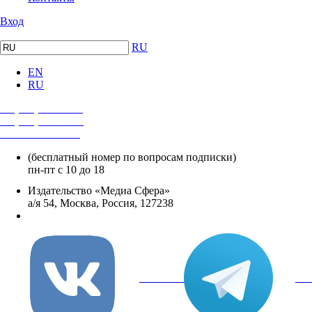
Вход
RU
EN
RU
+7 (495) 482-4118
+7 (495) 482-4329
+8 800 250-18-12
(бесплатный номер по вопросам подписки)
пн-пт с 10 до 18
Издательство «Медиа Сфера»
а/я 54, Москва, Россия, 127238
info@mediasphera.ru
вКонтакте
Tel