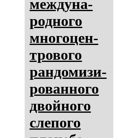
меж­ду­на­
род­но­го
мно­го­цен­
тро­во­го
ран­до­ми­зи­
ро­ван­но­го
двой­но­го
сле­по­го