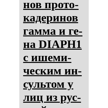
нов про­то­
ка­де­ри­нов
гам­ма и ге­
на DIAPH1
с ише­ми­
чес­ким ин­
суль­том у
лиц из рус­