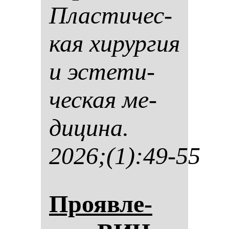
Плас­ти­чес­
кая хи­рур­гия
и эс­те­ти­
чес­кая ме­
ди­ци­на.
2026;(1):49-55
Про­яв­ле­