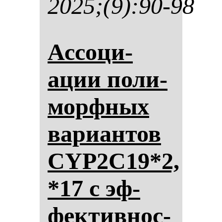
2025;(9):90-98
Ас­со­ци­
ации по­ли­
мор­фных
ва­ри­ан­тов
CYP2C19*2,
*17 с эф­
фек­тив­нос­