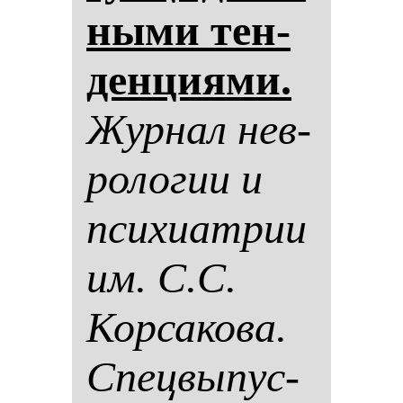
ны­ми тен­
ден­ци­ями.
Жур­нал нев­
ро­ло­гии и
пси­хи­ат­рии
им. С.С.
Кор­са­ко­ва.
Спец­вы­пус­