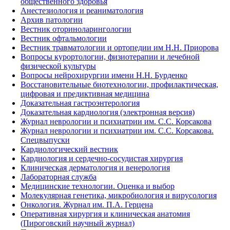
общественного здоровья
Анестезиология и реаниматология
Архив патологии
Вестник оториноларингологии
Вестник офтальмологии
Вестник травматологии и ортопедии им Н.Н. Приорова
Вопросы курортологии, физиотерапии и лечебной
физической культуры
Вопросы нейрохирургии имени Н.Н. Бурденко
Восстановительные биотехнологии, профилактическая,
цифровая и предиктивная медицина
Доказательная гастроэнтерология
Доказательная кардиология (электронная версия)
Журнал неврологии и психиатрии им. С.С. Корсакова
Журнал неврологии и психиатрии им. С.С. Корсакова.
Спецвыпуски
Кардиологический вестник
Кардиология и сердечно-сосудистая хирургия
Клиническая дерматология и венерология
Лабораторная служба
Медицинские технологии. Оценка и выбор
Молекулярная генетика, микробиология и вирусология
Онкология. Журнал им. П.А. Герцена
Оперативная хирургия и клиническая анатомия
(Пироговский научный журнал)