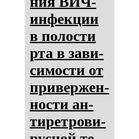
ния ВИЧ-
ин­фек­ции
в по­лос­ти
рта в за­ви­
си­мос­ти от
при­вер­жен­
нос­ти ан­
ти­рет­ро­ви­
рус­ной те­