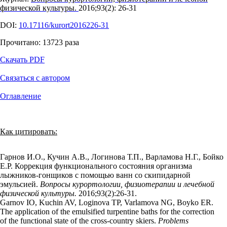
физической культуры.
2016;93(2): 26‑31
DOI:
10.17116/kurort2016226-31
Прочитано:
13723
раза
Скачать PDF
Связаться с автором
Оглавление
Как цитировать:
Гарнов И.О., Кучин А.В., Логинова Т.П., Варламова Н.Г., Бойко
Е.Р. Коррекция функционального состояния организма
лыжников-гонщиков с помощью ванн со скипидарной
эмульсией.
Вопросы курортологии, физиотерапии и лечебной
физической культуры.
2016;93(2):26‑31.
Garnov IO, Kuchin AV, Loginova TP, Varlamova NG, Boyko ER.
The application of the emulsified turpentine baths for the correction
of the functional state of the cross-country skiers.
Problems