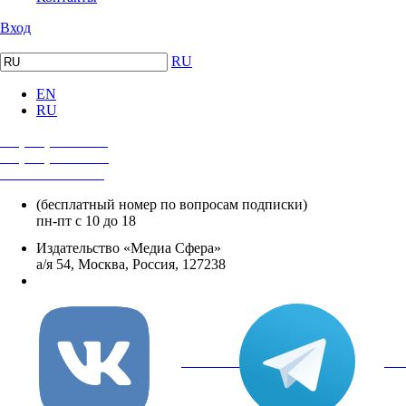
Вход
RU
EN
RU
+7 (495) 482-4118
+7 (495) 482-4329
+8 800 250-18-12
(бесплатный номер по вопросам подписки)
пн-пт с 10 до 18
Издательство «Медиа Сфера»
а/я 54, Москва, Россия, 127238
info@mediasphera.ru
вКонтакте
Tel