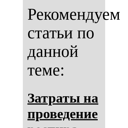
Рекомендуем
статьи по
данной
теме:
Зат­ра­ты на
про­ве­де­ние