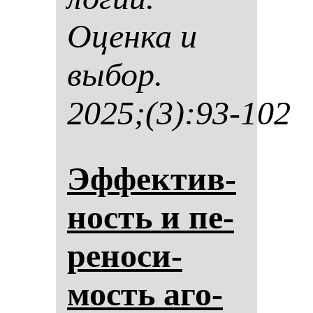
Оцен­ка и
вы­бор.
2025;(3):93-102
Эф­фек­тив­
ность и пе­
ре­но­си­
мость аго­