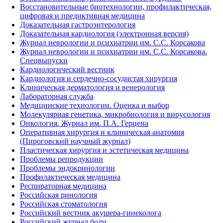
Восстановительные биотехнологии, профилактическая,
цифровая и предиктивная медицина
Доказательная гастроэнтерология
Доказательная кардиология (электронная версия)
Журнал неврологии и психиатрии им. С.С. Корсакова
Журнал неврологии и психиатрии им. С.С. Корсакова.
Спецвыпуски
Кардиологический вестник
Кардиология и сердечно-сосудистая хирургия
Клиническая дерматология и венерология
Лабораторная служба
Медицинские технологии. Оценка и выбор
Молекулярная генетика, микробиология и вирусология
Онкология. Журнал им. П.А. Герцена
Оперативная хирургия и клиническая анатомия
(Пироговский научный журнал)
Пластическая хирургия и эстетическая медицина
Проблемы репродукции
Проблемы эндокринологии
Профилактическая медицина
Респираторная медицина
Российская ринология
Российская стоматология
Российский вестник акушера-гинеколога
Российский журнал боли