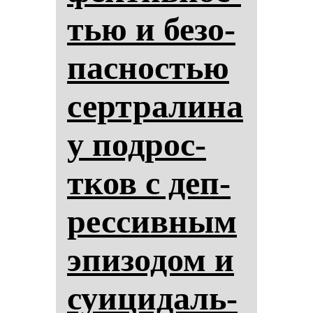
тью и бе­зо­
пас­нос­тью
сер­тра­ли­на
у под­рос­
тков с деп­
рес­сив­ным
эпи­зо­дом и
су­ици­даль­