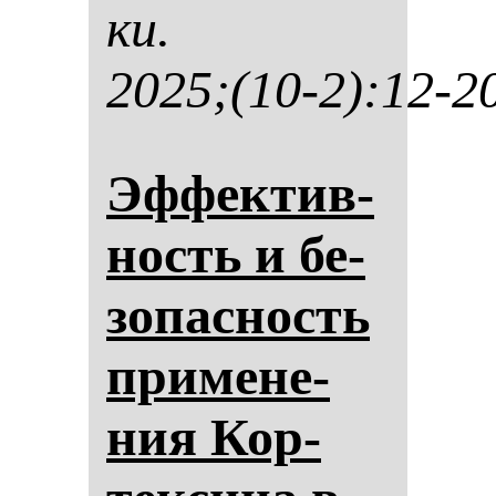
ки.
2025;(10-2):12-2
Эф­фек­тив­
ность и бе­
зо­пас­ность
при­ме­не­
ния Кор­