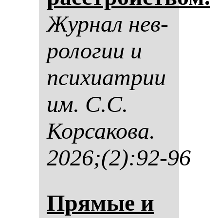
Жур­нал нев­
ро­ло­гии и
пси­хи­ат­рии
им. С.С.
Кор­са­ко­ва.
2026;(2):92-96
Пря­мые и