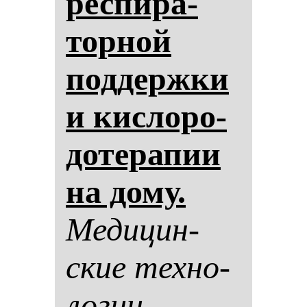
рес­пи­ра­
тор­ной
под­дер­жки
и кис­ло­ро­
до­те­ра­пии
на до­му.
Ме­ди­цин­
ские тех­но­
ло­гии.