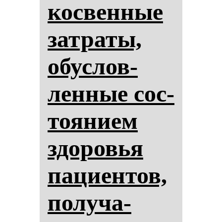
кос­вен­ные
зат­ра­ты,
обус­лов­
лен­ные сос­
то­янием
здо­ровья
па­ци­ен­тов,
по­лу­ча­