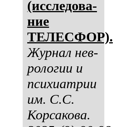
(ис­сле­до­ва­
ние
ТЕЛЕСФОР).
Жур­нал нев­
ро­ло­гии и
пси­хи­ат­рии
им. С.С.
Кор­са­ко­ва.