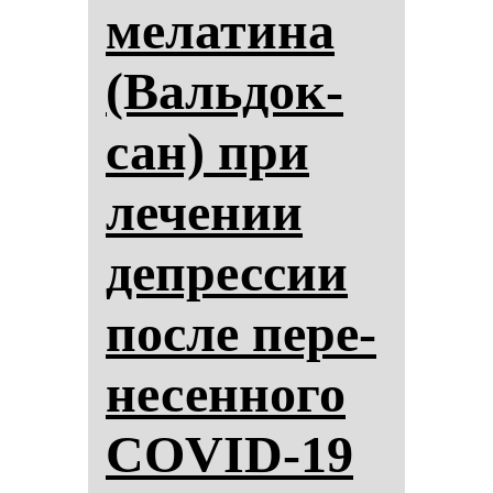
ме­ла­ти­на
(Валь­док­
сан) при
ле­че­нии
деп­рес­сии
пос­ле пе­ре­
не­сен­но­го
COVID-19