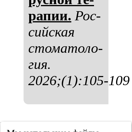
ра­пии.
Рос­
сий­ская
сто­ма­то­ло­
гия.
2026;(1):105-109
Резюме /