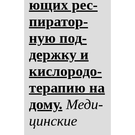
ющих рес­
пи­ра­тор­
ную под­
дер­жку и
кис­ло­ро­до­
те­ра­пию на
до­му.
Ме­ди­
цин­ские