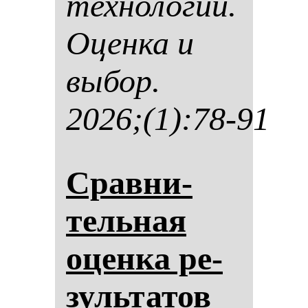
тех­но­ло­гии.
Оцен­ка и
вы­бор.
2026;(1):78-91
Срав­ни­
тель­ная
оцен­ка ре­
зуль­та­тов