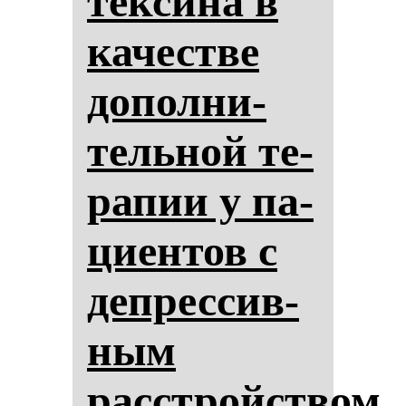
тек­си­на в
ка­чес­тве
до­пол­ни­
тель­ной те­
ра­пии у па­
ци­ен­тов с
деп­рес­сив­
ным
расстройством.