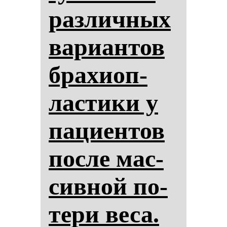
раз­лич­ных
ва­ри­ан­тов
бра­хи­оп­
лас­ти­ки у
па­ци­ен­тов
пос­ле мас­
сив­ной по­
те­ри ве­са.