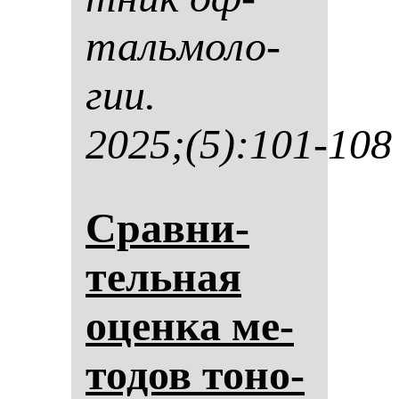
таль­мо­ло­
гии.
2025;(5):101-108
Срав­ни­
тель­ная
оцен­ка ме­
то­дов то­но­