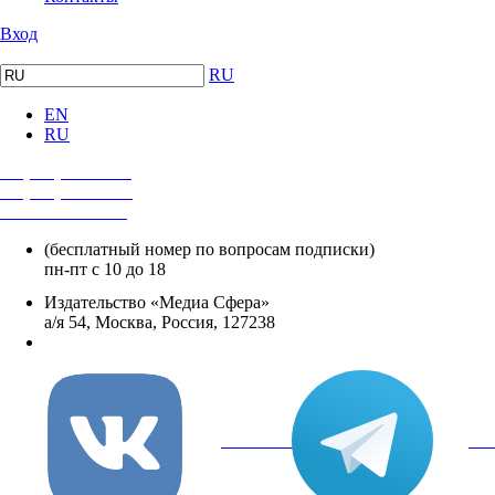
Вход
RU
EN
RU
+7 (495) 482-4118
+7 (495) 482-4329
+8 800 250-18-12
(бесплатный номер по вопросам подписки)
пн-пт с 10 до 18
Издательство «Медиа Сфера»
а/я 54, Москва, Россия, 127238
info@mediasphera.ru
вКонтакте
Tel