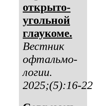
от­кры­то­
уголь­ной
гла­уко­ме.
Вес­тник
оф­таль­мо­
ло­гии.
2025;(5):16-22