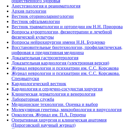
общественного здоровья
Анестезиология и реаниматология
Архив патологии
Вестник оториноларингологии
Вестник офтальмологии
Вестник травматологии и ортопедии им Н.Н. Приорова
Вопросы курортологии, физиотерапии и лечебной
физической культуры
Вопросы нейрохирургии имени Н.Н. Бурденко
Восстановительные биотехнологии, профилактическая,
цифровая и предиктивная медицина
Доказательная гастроэнтерология
Доказательная кардиология (электронная версия)
Журнал неврологии и психиатрии им. С.С. Корсакова
Журнал неврологии и психиатрии им. С.С. Корсакова.
Спецвыпуски
Кардиологический вестник
Кардиология и сердечно-сосудистая хирургия
Клиническая дерматология и венерология
Лабораторная служба
Медицинские технологии. Оценка и выбор
Молекулярная генетика, микробиология и вирусология
Онкология. Журнал им. П.А. Герцена
Оперативная хирургия и клиническая анатомия
(Пироговский научный журнал)