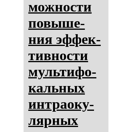
мож­нос­ти
по­вы­ше­
ния эф­фек­
тив­нос­ти
муль­ти­фо­
каль­ных
ин­тра­оку­
ляр­ных