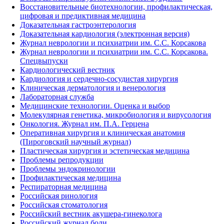
Восстановительные биотехнологии, профилактическая,
цифровая и предиктивная медицина
Доказательная гастроэнтерология
Доказательная кардиология (электронная версия)
Журнал неврологии и психиатрии им. С.С. Корсакова
Журнал неврологии и психиатрии им. С.С. Корсакова.
Спецвыпуски
Кардиологический вестник
Кардиология и сердечно-сосудистая хирургия
Клиническая дерматология и венерология
Лабораторная служба
Медицинские технологии. Оценка и выбор
Молекулярная генетика, микробиология и вирусология
Онкология. Журнал им. П.А. Герцена
Оперативная хирургия и клиническая анатомия
(Пироговский научный журнал)
Пластическая хирургия и эстетическая медицина
Проблемы репродукции
Проблемы эндокринологии
Профилактическая медицина
Респираторная медицина
Российская ринология
Российская стоматология
Российский вестник акушера-гинеколога
Российский журнал боли