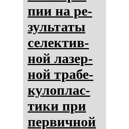
пии на ре­
зуль­та­ты
се­лек­тив­
ной ла­зер­
ной тра­бе­
ку­лоп­лас­
ти­ки при
пер­вич­ной