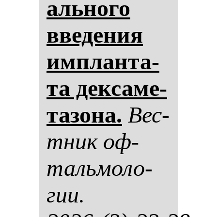
аль­но­го
вве­де­ния
им­план­та­
та дек­са­ме­
та­зо­на.
Вес­
тник оф­
таль­мо­ло­
гии.