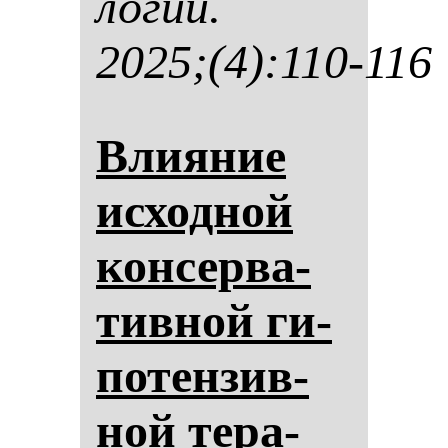
ло­гии.
2025;(4):110-116
Вли­яние
ис­ход­ной
кон­сер­ва­
тив­ной ги­
по­тен­зив­
ной те­ра­