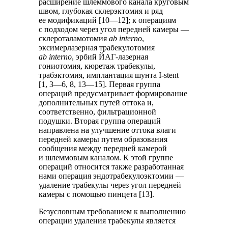
расширение шлеммового канала круговым
швом, глубокая склерэктомия и ряд
ее модификаций [10—12]; к операциям
с подходом через угол передней камеры —
склероталамотомия
ab interno
,
эксимерлазерная трабекулотомия
ab interno
, эрбий ЙАГ-лазерная
гониотомия, кюретаж трабекулы,
трабэктомия, имплантация шунта I-stent
[1, 3—6, 8, 13—15]. Первая группа
операций предусматривает формирование
дополнительных путей оттока и,
соответственно, фильтрационной
подушки. Вторая группа операций
направлена на улучшение оттока влаги
передней камеры путем образования
сообщения между передней камерой
и шлеммовым каналом. К этой группе
операций относится также разработанная
нами операция эндотрабекулоэктомии —
удаление трабекулы через угол передней
камеры с помощью пинцета [13].
Безусловным требованием к выполнению
операции удаления трабекулы является