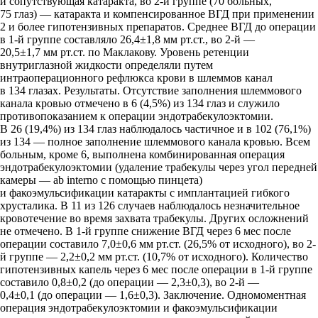
и сопутствующая катаракта, во 2-й группе (70 больных,
75 глаз) — катаракта и компенсированное ВГД при применении
2 и более гипотензивных препаратов. Среднее ВГД до операции
в 1-й группе составляло 26,4±1,8 мм рт.ст., во 2-й —
20,5±1,7 мм рт.ст. по Маклакову. Уровень ретенции
внутриглазной жидкости определяли путем
интраоперационного рефлюкса крови в шлеммов канал
в 134 глазах. Результаты. Отсутствие заполнения шлеммового
канала кровью отмечено в 6 (4,5%) из 134 глаз и служило
противопоказанием к операции эндотрабекулоэктомии.
В 26 (19,4%) из 134 глаз наблюдалось частичное и в 102 (76,1%)
из 134 — полное заполнение шлеммового канала кровью. Всем
больным, кроме 6, выполнена комбинированная операция
эндотрабекулоэктомии (удаление трабекулы через угол передней
камеры — ab interno с помощью пинцета)
и факоэмульсификации катаракты с имплантацией гибкого
хрусталика. В 11 из 126 случаев наблюдалось незначительное
кровотечение во время захвата трабекулы. Других осложнений
не отмечено. В 1-й группе снижение ВГД через 6 мес после
операции составило 7,0±0,6 мм рт.ст. (26,5% от исходного), во 2-
й группе — 2,2±0,2 мм рт.ст. (10,7% от исходного). Количество
гипотензивных капель через 6 мес после операции в 1-й группе
составило 0,8±0,2 (до операции — 2,3±0,3), во 2-й —
0,4±0,1 (до операции — 1,6±0,3). Заключение. Одномоментная
операция эндотрабекулоэктомии и факоэмульсификации