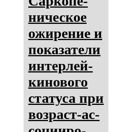
Сар­ко­пе­
ни­чес­кое
ожи­ре­ние и
по­ка­за­те­ли
ин­тер­лей­
ки­но­во­го
ста­ту­са при
воз­раст-ас­
со­ци­иро­