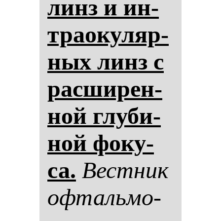
линз и ин­
тра­оку­ляр­
ных линз с
рас­ши­рен­
ной глу­би­
ной фо­ку­
са.
Вес­тник
оф­таль­мо­