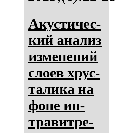
Акус­ти­чес­
кий ана­лиз
из­ме­не­ний
сло­ев хрус­
та­ли­ка на
фо­не ин­
тра­вит­ре­