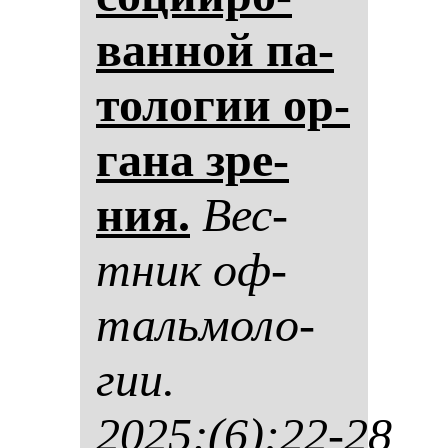
ван­ной па­
то­ло­гии ор­
га­на зре­
ния.
Вес­
тник оф­
таль­мо­ло­
гии.
2025;(6):22-28