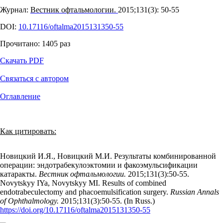
Журнал:
Вестник офтальмологии.
2015;131(3): 50‑55
DOI:
10.17116/oftalma2015131350-55
Прочитано:
1405
раз
Скачать PDF
Связаться с автором
Оглавление
Как цитировать:
Новицкий И.Я., Новицкий М.И. Результаты комбинированной
операции: эндотрабекулоэктомии и факоэмульсификации
катаракты.
Вестник офтальмологии.
2015;131(3):50‑55.
Novytskyy IYa, Novytskyy MI. Results of combined
endotrabeculectomy and phacoemulsification surgery.
Russian Annals
of Ophthalmology.
2015;131(3):50‑55. (In Russ.)
https://doi.org/10.17116/oftalma2015131350-55