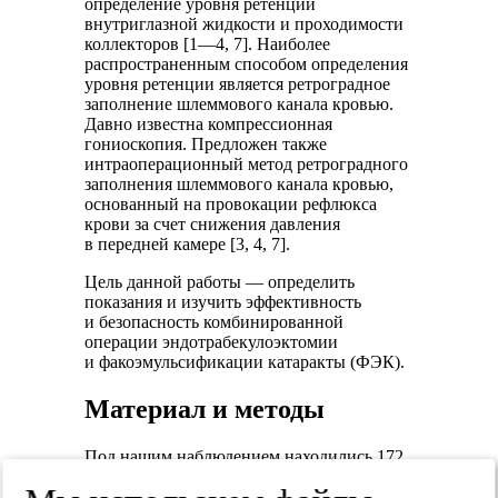
определение уровня ретенции
внутриглазной жидкости и проходимости
коллекторов [1—4, 7]. Наиболее
распространенным способом определения
уровня ретенции является ретроградное
заполнение шлеммового канала кровью.
Давно известна компрессионная
гониоскопия. Предложен также
интраоперационный метод ретроградного
заполнения шлеммового канала кровью,
основанный на провокации рефлюкса
крови за счет снижения давления
в передней камере [3, 4, 7].
Цель данной работы — определить
показания и изучить эффективность
и безопасность комбинированной
операции эндотрабекулоэктомии
и факоэмульсификации катаракты (ФЭК).
Материал и методы
Под нашим наблюдением находились 172
больных (193 глаза) с открытоугольной
глаукомой и катарактой. Возраст больных