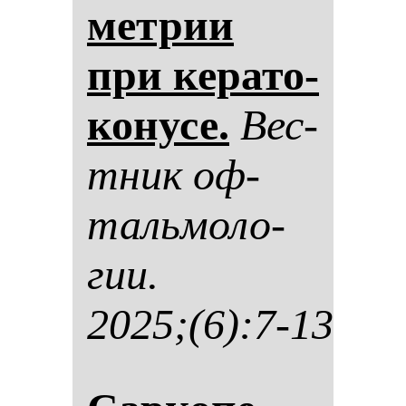
мет­рии
при ке­ра­то­
ко­ну­се.
Вес­
тник оф­
таль­мо­ло­
гии.
2025;(6):7-13