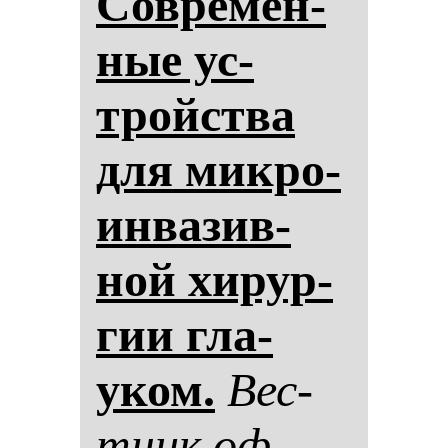
Сов­ре­мен­
ные ус­
тройства
для мик­ро­
ин­ва­зив­
ной хи­рур­
гии гла­
уком.
Вес­
тник оф­