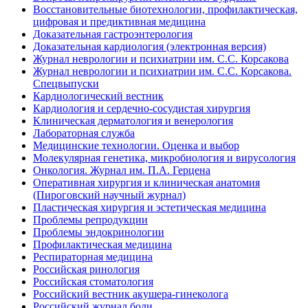
Восстановительные биотехнологии, профилактическая,
цифровая и предиктивная медицина
Доказательная гастроэнтерология
Доказательная кардиология (электронная версия)
Журнал неврологии и психиатрии им. С.С. Корсакова
Журнал неврологии и психиатрии им. С.С. Корсакова.
Спецвыпуски
Кардиологический вестник
Кардиология и сердечно-сосудистая хирургия
Клиническая дерматология и венерология
Лабораторная служба
Медицинские технологии. Оценка и выбор
Молекулярная генетика, микробиология и вирусология
Онкология. Журнал им. П.А. Герцена
Оперативная хирургия и клиническая анатомия
(Пироговский научный журнал)
Пластическая хирургия и эстетическая медицина
Проблемы репродукции
Проблемы эндокринологии
Профилактическая медицина
Респираторная медицина
Российская ринология
Российская стоматология
Российский вестник акушера-гинеколога
Российский журнал боли