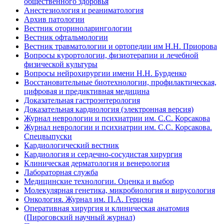
общественного здоровья
Анестезиология и реаниматология
Архив патологии
Вестник оториноларингологии
Вестник офтальмологии
Вестник травматологии и ортопедии им Н.Н. Приорова
Вопросы курортологии, физиотерапии и лечебной
физической культуры
Вопросы нейрохирургии имени Н.Н. Бурденко
Восстановительные биотехнологии, профилактическая,
цифровая и предиктивная медицина
Доказательная гастроэнтерология
Доказательная кардиология (электронная версия)
Журнал неврологии и психиатрии им. С.С. Корсакова
Журнал неврологии и психиатрии им. С.С. Корсакова.
Спецвыпуски
Кардиологический вестник
Кардиология и сердечно-сосудистая хирургия
Клиническая дерматология и венерология
Лабораторная служба
Медицинские технологии. Оценка и выбор
Молекулярная генетика, микробиология и вирусология
Онкология. Журнал им. П.А. Герцена
Оперативная хирургия и клиническая анатомия
(Пироговский научный журнал)