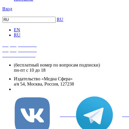
Вход
RU
EN
RU
+7 (495) 482-4118
+7 (495) 482-4329
+8 800 250-18-12
(бесплатный номер по вопросам подписки)
пн-пт с 10 до 18
Издательство «Медиа Сфера»
а/я 54, Москва, Россия, 127238
info@mediasphera.ru
вКонтакте
Tel