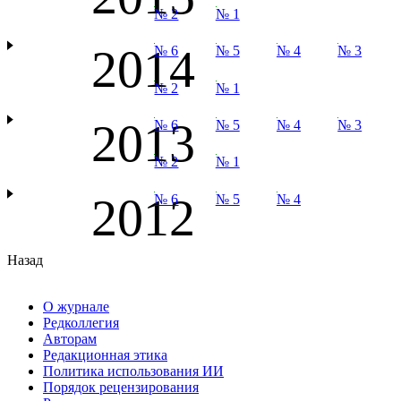
№ 2
№ 1
2014
№ 6
№ 5
№ 4
№ 3
№ 2
№ 1
2013
№ 6
№ 5
№ 4
№ 3
№ 2
№ 1
2012
№ 6
№ 5
№ 4
Назад
О журнале
Редколлегия
Авторам
Редакционная этика
Политика использования ИИ
Порядок рецензирования