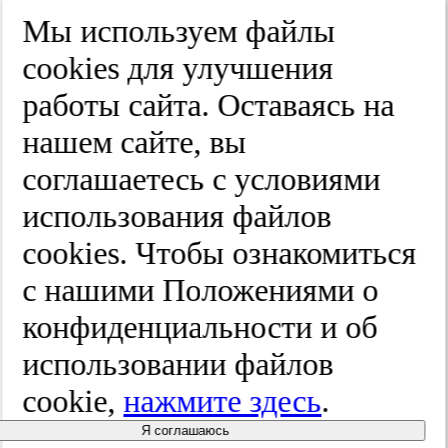
Край
Мы используем файлы
Улица
cооkies для улучшения
Дом
работы сайта. Оставаясь на
Квартира
нашем сайте, вы
Название юридического лица
соглашаетесь с условиями
ИНН
использования файлов
КПП
cооkies. Чтобы ознакомиться
с нашими Положениями о
Пароль
Пароль
конфиденциальности и об
Повторите пароль
использовании файлов
cookie,
нажмите здесь
.
Я соглашаюсь