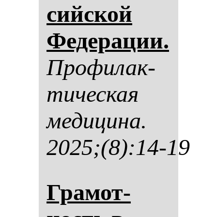
сий­ской
Фе­де­ра­ции.
Про­фи­лак­
ти­чес­кая
ме­ди­ци­на.
2025;(8):14-19
Гра­мот­