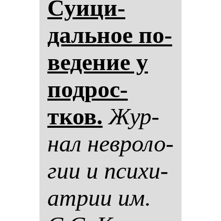
Суици­
даль­ное по­
ве­де­ние у
под­рос­
тков.
Жур­
нал нев­ро­ло­
гии и пси­хи­
ат­рии им.