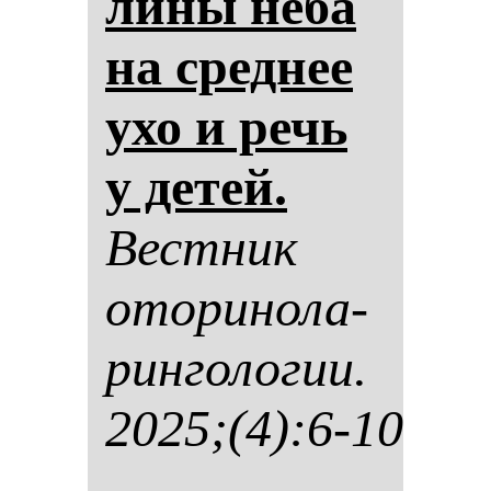
ли­ны нё­ба
на сред­нее
ухо и речь
у де­тей.
Вес­тник
ото­ри­но­ла­
рин­го­ло­гии.
2025;(4):6-10