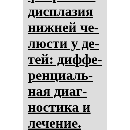
дис­пла­зия
ниж­ней че­
люс­ти у де­
тей: диф­фе­
рен­ци­аль­
ная ди­аг­
нос­ти­ка и
ле­че­ние.