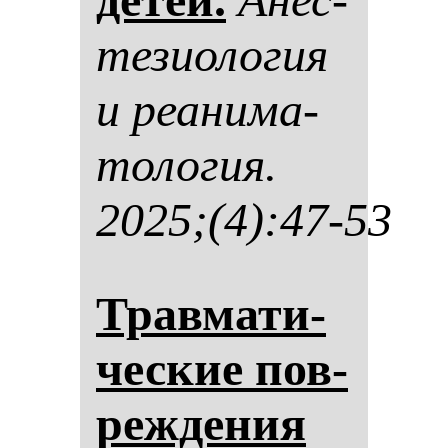
те­зи­оло­гия
и ре­ани­ма­
то­ло­гия.
2025;(4):47-53
Трав­ма­ти­
чес­кие пов­
реж­де­ния