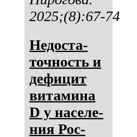
2025;(8):67-74
Не­дос­та­
точ­ность и
де­фи­цит
ви­та­ми­на
D у на­се­ле­
ния Рос­