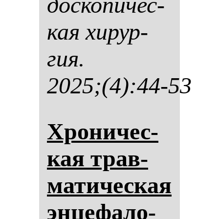
дос­ко­пи­чес­
кая хи­рур­
гия.
2025;(4):44-53
Хро­ни­чес­
кая трав­
ма­ти­чес­кая
эн­це­фа­ло­