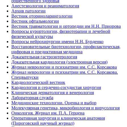
общественного здоровья
Анестезиология и реаниматология
Архив патологии
Вестник оториноларингологии
Вестник офтальмологии
Вестник травматологии и ортопедии им Н.Н. Приорова
Вопросы курортологии, физиотерапии и лечебной
физической культуры
Вопросы нейрохирургии имени Н.Н. Бурденко
Восстановительные биотехнологии, профилактическая,
цифровая и предиктивная медицина
Доказательная гастроэнтерология
Доказательная кардиология (электронная версия)
Журнал неврологии и психиатрии им. С.С. Корсакова
Журнал неврологии и психиатрии им. С.С. Корсакова.
Спецвыпуски
Кардиологический вестник
Кардиология и сердечно-сосудистая хирургия
Клиническая дерматология и венерология
Лабораторная служба
Медицинские технологии. Оценка и выбор
Молекулярная генетика, микробиология и вирусология
Онкология. Журнал им. П.А. Герцена
Оперативная хирургия и клиническая анатомия
(Пироговский научный журнал)