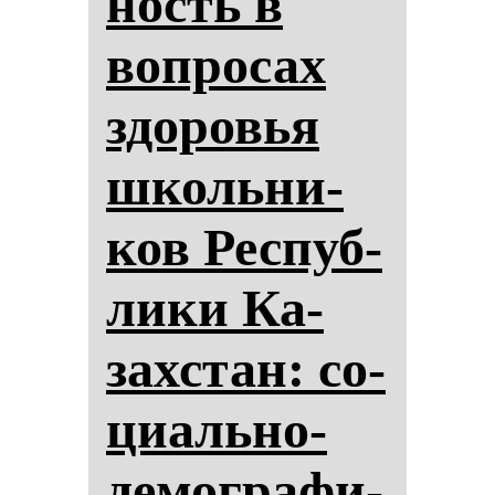
ность в
воп­ро­сах
здо­ровья
школь­ни­
ков Рес­пуб­
ли­ки Ка­
зах­стан: со­
ци­аль­но-
де­мог­ра­фи­