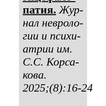
па­тия.
Жур­
нал нев­ро­ло­
гии и пси­хи­
ат­рии им.
С.С. Кор­са­
ко­ва.
2025;(8):16-24