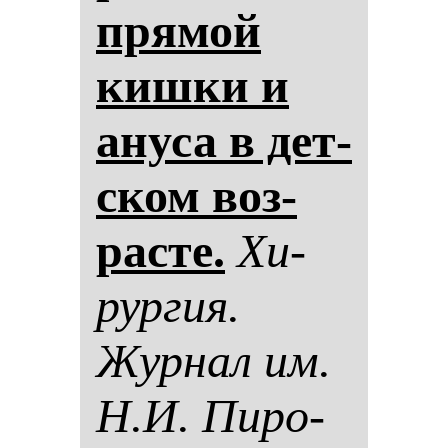
пря­мой
киш­ки и
ану­са в дет­
ском воз­
рас­те.
Хи­
рур­гия.
Жур­нал им.
Н.И. Пи­ро­