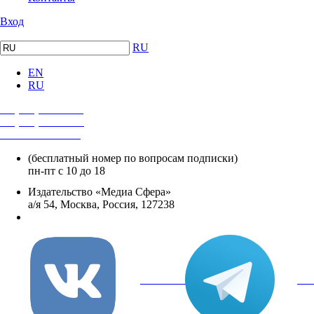
Вход
RU
EN
RU
+7 (495) 482-4118
+7 (495) 482-4329
+8 800 250-18-12
(бесплатный номер по вопросам подписки)
пн-пт с 10 до 18
Издательство «Медиа Сфера»
а/я 54, Москва, Россия, 127238
info@mediasphera.ru
вКонтакте
Tel