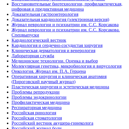
Восстановительные биотехнологии, профилактическая,
цифровая и предиктивная медицина
Доказательная гастроэнтерология
Доказательная кардиология (электронная версия)
Журнал неврологии и психиатрии им. С.С. Корсакова
Журнал неврологии и психиатрии им. С.С. Корсакова.
Спецвыпуски
Кардиологический вестник
Кардиология и сердечно-сосудистая хирургия
Клиническая дерматология и венерология
Лабораторная служба
Медицинские технологии. Оценка и выбор
Молекулярная генетика, микробиология и вирусология
Онкология. Журнал им. П.А. Герцена
Оперативная хирургия и клиническая анатомия
(Пироговский научный журнал)
Пластическая хирургия и эстетическая медицина
Проблемы репродукции
Проблемы эндокринологии
Профилактическая медицина
Респираторная медицина
Российская ринология
Российская стоматология
Российский вестник акушера-гинеколога
Российский журнал боли