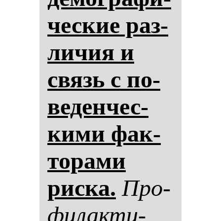
чес­кие раз­
ли­чия и
связь с по­
ве­ден­чес­
ки­ми фак­
то­ра­ми
рис­ка.
Про­
фи­лак­ти­