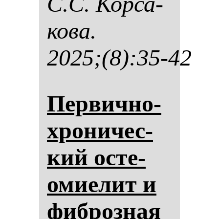
С.С. Кор­са­
ко­ва.
2025;(8):35-42
Пер­вич­но-
хро­ни­чес­
кий ос­те­
омиелит и
фиб­роз­ная