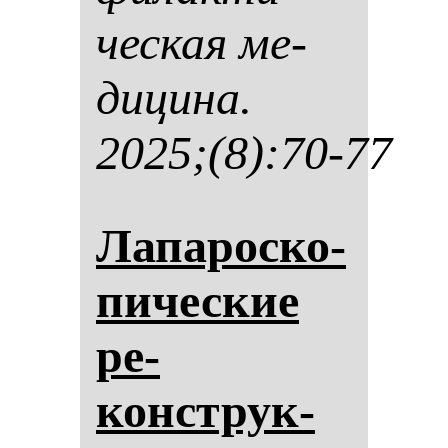
чес­кая ме­
ди­ци­на.
2025;(8):70-77
Ла­па­рос­ко­
пи­чес­кие
ре­
конструк­