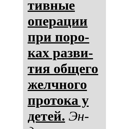
тив­ные
опе­ра­ции
при по­ро­
ках раз­ви­
тия об­ще­го
жел­чно­го
про­то­ка у
де­тей.
Эн­