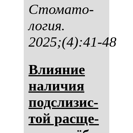
Сто­ма­то­
ло­гия.
2025;(4):41-48
Вли­яние
на­ли­чия
под­сли­зис­
той рас­ще­