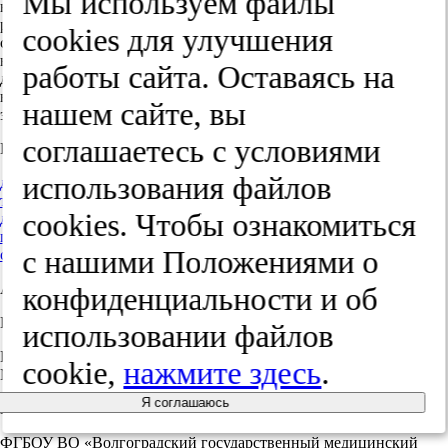
Мы используем файлы
несмотря на некоторые отличия территориального
распределения этого показателя. Установили необходимость
cооkies для улучшения
создания единого информационно-аналитического центра,
в котором будет сконцентрирована информация о случаях
работы сайта. Оставаясь на
дорожно-транспортных происшествий всего региона,
в том числе и от подразделений службы судебно-медицинской
нашем сайте, вы
экспертизы.
соглашаетесь с условиями
Ключевые слова / Keywords:
использования файлов
дорожно-транспортные происшествия
травмы
cооkies. Чтобы ознакомиться
дети
подростки
с нашими Положениями о
судебно-медицинская экспертиза
Авторы / Authors:
конфиденциальности и об
Ковалева О.И.
использовании файлов
Приволжский исследовательский медицинский университет
cookie,
нажмите здесь
.
Минздрава России
Я соглашаюсь
Барканов В.Б.
ФГБОУ ВО «Волгоградский государственный медицинский