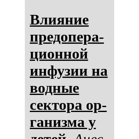
Вли­яние
пре­до­пе­ра­
ци­он­ной
ин­фу­зии на
вод­ные
сек­то­ра ор­
га­низ­ма у
де­тей.
Анес­