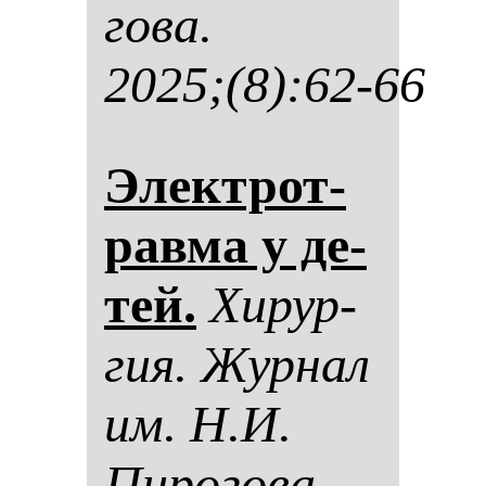
го­ва.
2025;(8):62-66
Элек­трот­
рав­ма у де­
тей.
Хи­рур­
гия. Жур­нал
им. Н.И.
Пи­ро­го­ва.