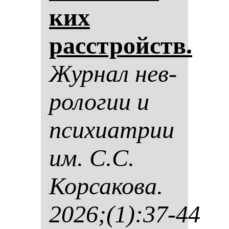
ких
расстройств.
Жур­нал нев­
ро­ло­гии и
пси­хи­ат­рии
им. С.С.
Кор­са­ко­ва.
2026;(1):37-44