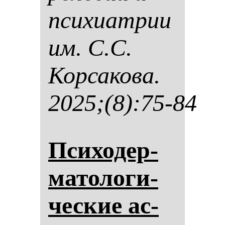
пси­хи­ат­рии
им. С.С.
Кор­са­ко­ва.
2025;(8):75-84
Пси­хо­дер­
ма­то­ло­ги­
чес­кие ас­