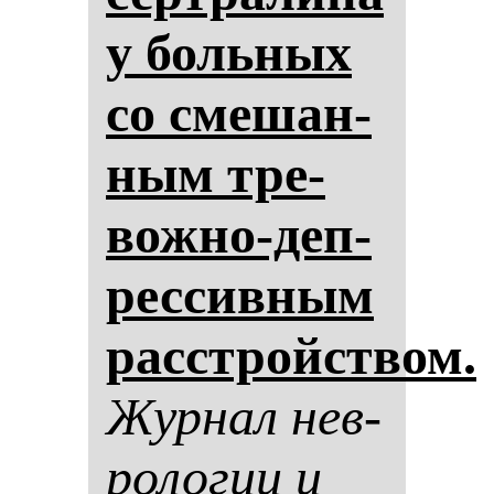
у боль­ных
со сме­шан­
ным тре­
вож­но-деп­
рес­сив­ным
расстройством.
Жур­нал нев­
ро­ло­гии и