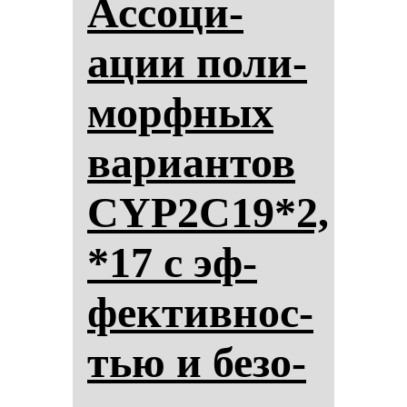
Ас­со­ци­
ации по­ли­
мор­фных
ва­ри­ан­тов
CYP2C19*2,
*17 с эф­
фек­тив­нос­
тью и бе­зо­