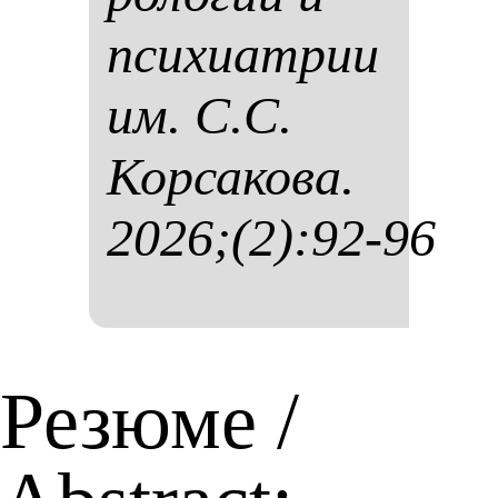
пси­хи­ат­рии
им. С.С.
Кор­са­ко­ва.
2026;(2):92-96
Резюме /