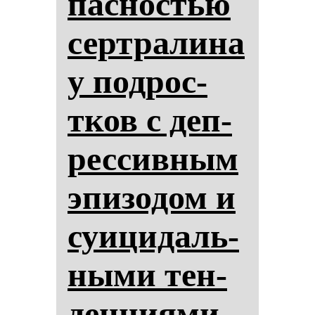
пас­нос­тью
сер­тра­ли­на
у под­рос­
тков с деп­
рес­сив­ным
эпи­зо­дом и
су­ици­даль­
ны­ми тен­
ден­ци­ями.