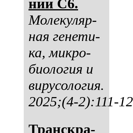
нии C6.
Мо­ле­ку­ляр­
ная ге­не­ти­
ка, мик­ро­
би­оло­гия и
ви­ру­со­ло­гия.
2025;(4-2):111-1
Транскра­