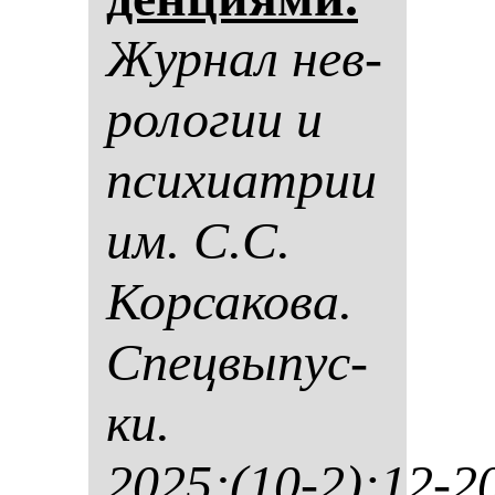
Жур­нал нев­
ро­ло­гии и
пси­хи­ат­рии
им. С.С.
Кор­са­ко­ва.
Спец­вы­пус­
ки.
2025;(10-2):12-2