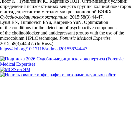
Люст К., Тумилович К., Карпенко Ю.Н. Оптимизация условий
определения психоактивных веществ группы холиноблокаторов
и антидепрессантов методом микроколоночной ВЭЖХ.
Судебно-медицинская экспертиза.
2015;58(3):44‑47.
Lyust EN, Tumilovich EYu, Karpenko YuN. Optimization
of the conditions for the detection of psychoactive compounds
of the cholinoblocker and antidepressant groups with the use of the
microcolumn HPLC technique.
Forensic Medical Expertise.
2015;58(3):44‑47. (In Russ.)
https://doi.org/10.17116/sudmed201558344-47