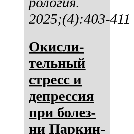
ро­ло­гия.
2025;(4):403-411
Окис­ли­
тель­ный
стресс и
деп­рес­сия
при бо­лез­
ни Пар­кин­