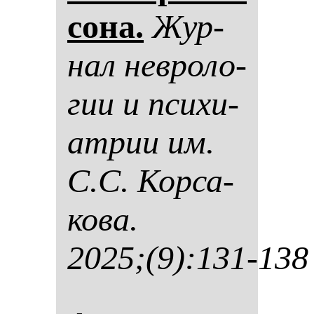
со­на.
Жур­
нал нев­ро­ло­
гии и пси­хи­
ат­рии им.
С.С. Кор­са­
ко­ва.
2025;(9):131-138