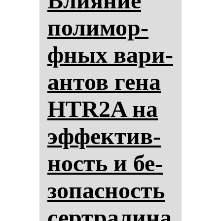
Вли­яние
по­ли­мор­
фных ва­ри­
ан­тов ге­на
HTR2A на
эф­фек­тив­
ность и бе­
зо­пас­ность
сер­тра­ли­на