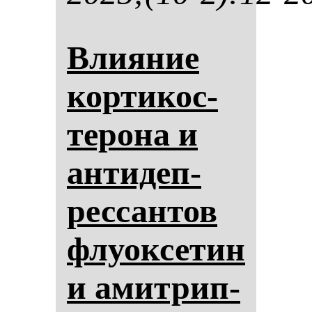
Вли­яние
кор­ти­кос­
те­ро­на и
ан­ти­деп­
рес­сан­тов
флу­ок­се­тин
и амит­рип­