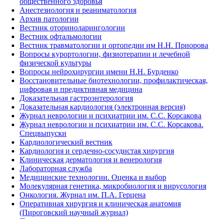
общественного здоровья
Анестезиология и реаниматология
Архив патологии
Вестник оториноларингологии
Вестник офтальмологии
Вестник травматологии и ортопедии им Н.Н. Приорова
Вопросы курортологии, физиотерапии и лечебной
физической культуры
Вопросы нейрохирургии имени Н.Н. Бурденко
Восстановительные биотехнологии, профилактическая,
цифровая и предиктивная медицина
Доказательная гастроэнтерология
Доказательная кардиология (электронная версия)
Журнал неврологии и психиатрии им. С.С. Корсакова
Журнал неврологии и психиатрии им. С.С. Корсакова.
Спецвыпуски
Кардиологический вестник
Кардиология и сердечно-сосудистая хирургия
Клиническая дерматология и венерология
Лабораторная служба
Медицинские технологии. Оценка и выбор
Молекулярная генетика, микробиология и вирусология
Онкология. Журнал им. П.А. Герцена
Оперативная хирургия и клиническая анатомия
(Пироговский научный журнал)