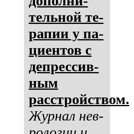
до­пол­ни­
тель­ной те­
ра­пии у па­
ци­ен­тов с
деп­рес­сив­
ным
расстройством.
Жур­нал нев­
ро­ло­гии и