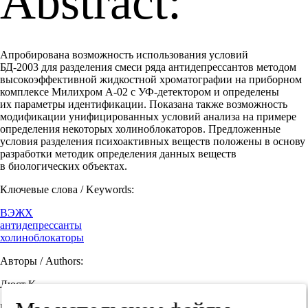
Abstract:
Апробирована возможность использования условий
БД-2003 для разделения смеси ряда антидепрессантов методом
высокоэффективной жидкостной хроматографии на приборном
комплексе Милихром А-02 с УФ-детектором и определены
их параметры идентификации. Показана также возможность
модификации унифицированных условий анализа на примере
определения некоторых холиноблокаторов. Предложенные
условия разделения психоактивных веществ положены в основу
разработки методик определения данных веществ
в биологических объектах.
Ключевые слова / Keywords:
ВЭЖХ
антидепрессанты
холиноблокаторы
Авторы / Authors:
Люст К.
Кафедра токсикологической химии Пермской государственной