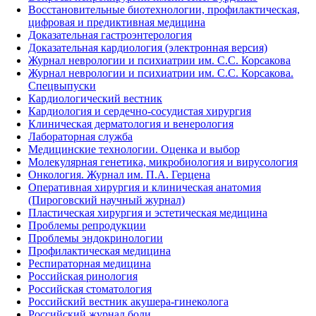
Восстановительные биотехнологии, профилактическая,
цифровая и предиктивная медицина
Доказательная гастроэнтерология
Доказательная кардиология (электронная версия)
Журнал неврологии и психиатрии им. С.С. Корсакова
Журнал неврологии и психиатрии им. С.С. Корсакова.
Спецвыпуски
Кардиологический вестник
Кардиология и сердечно-сосудистая хирургия
Клиническая дерматология и венерология
Лабораторная служба
Медицинские технологии. Оценка и выбор
Молекулярная генетика, микробиология и вирусология
Онкология. Журнал им. П.А. Герцена
Оперативная хирургия и клиническая анатомия
(Пироговский научный журнал)
Пластическая хирургия и эстетическая медицина
Проблемы репродукции
Проблемы эндокринологии
Профилактическая медицина
Респираторная медицина
Российская ринология
Российская стоматология
Российский вестник акушера-гинеколога
Российский журнал боли