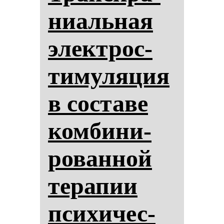
ни­аль­ная
элек­трос­
ти­му­ля­ция
в сос­та­ве
ком­би­ни­
ро­ван­ной
те­ра­пии
пси­хи­чес­