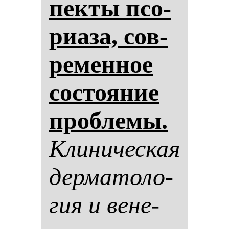
пек­ты псо­
ри­аза, сов­
ре­мен­ное
сос­то­яние
проб­ле­мы.
Кли­ни­чес­кая
дер­ма­то­ло­
гия и ве­не­