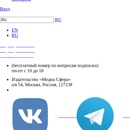
Вход
RU
EN
RU
+7 (495) 482-4118
+7 (495) 482-4329
+8 800 250-18-12
(бесплатный номер по вопросам подписки)
пн-пт с 10 до 18
Издательство «Медиа Сфера»
а/я 54, Москва, Россия, 127238
info@mediasphera.ru
вКонтакте
Tel