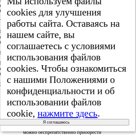
Мы используем файлы
фармацевтической академии Минздрва России, Пермь, Россия,
cооkies для улучшения
614070
работы сайта. Оставаясь на
Тумилович К.
Кафедра токсикологической химии Пермской государственной
нашем сайте, вы
фармацевтической академии Минздрва России, Пермь, Россия,
614070
соглашаетесь с условиями
Карпенко Ю.Н.
использования файлов
Кафедра токсикологической химии Пермской государственной
cооkies. Чтобы ознакомиться
фармацевтической академии Минздрва России, Пермь, Россия,
614070
с нашими Положениями о
Закрыть метаданные
конфиденциальности и об
использовании файлов
cookie,
нажмите здесь
.
В настоящее время в Российской
Федерации наблюдается рост
злоупотребления различными
Я соглашаюсь
психоактивными веществами, которые
можно беспрепятственно приобрести