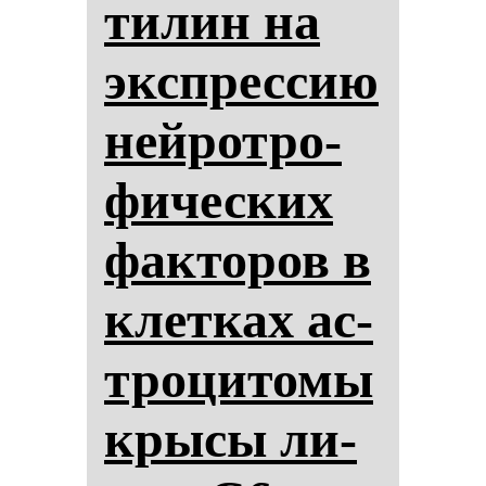
ти­лин на
экспрес­сию
ней­рот­ро­
фи­чес­ких
фак­то­ров в
клет­ках ас­
тро­ци­то­мы
кры­сы ли­