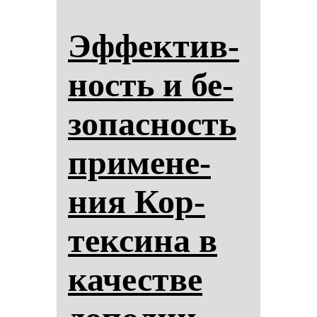
Эф­фек­тив­
ность и бе­
зо­пас­ность
при­ме­не­
ния Кор­
тек­си­на в
ка­чес­тве