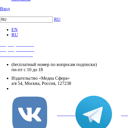
Вход
RU
EN
RU
+7 (495) 482-4118
+7 (495) 482-4329
+8 800 250-18-12
(бесплатный номер по вопросам подписки)
пн-пт с 10 до 18
Издательство «Медиа Сфера»
а/я 54, Москва, Россия, 127238
info@mediasphera.ru
вКонтакте
Tel