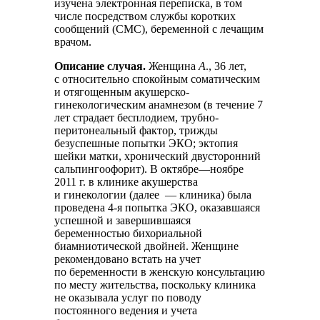
изучена электронная переписка, в том
числе посредством службы коротких
сообщений (СМС), беременной с лечащим
врачом.
Описание случая.
Женщина
А
., 36 лет,
с относительно спокойным соматическим
и отягощенным акушерско-
гинекологическим анамнезом (в течение 7
лет страдает бесплодием, трубно-
перитонеальный фактор, трижды
безуспешные попытки ЭКО; эктопия
шейки матки, хронический двусторонний
сальпингоофорит). В октябре—ноябре
2011 г. в клинике акушерства
и гинекологии (далее — клиника) была
проведена 4-я попытка ЭКО, оказавшаяся
успешной и завершившаяся
беременностью бихориальной
биамниотической двойней. Женщине
рекомендовано встать на учет
по беременности в женскую консультацию
по месту жительства, поскольку клиника
не оказывала услуг по поводу
постоянного ведения и учета