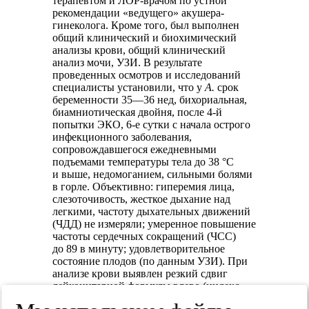
терапевтом и ЛОР-врачом по устной
рекомендации «ведущего» акушера-
гинеколога. Кроме того, был выполнен
общий клинический и биохимический
анализы крови, общий клинический
анализ мочи, УЗИ. В результате
проведенных осмотров и исследований
специалисты установили, что у
А.
срок
беременности 35—36 нед, бихориальная,
биамниотическая двойня, после 4-й
попытки ЭКО, 6-е сутки с начала острого
инфекционного заболевания,
сопровождавшегося ежедневными
подъемами температуры тела до 38 °C
и выше, недомоганием, сильными болями
в горле. Объективно: гиперемия лица,
слезоточивость, жесткое дыхание над
легкими, частоту дыхательных движений
(ЧДД) не измеряли; умеренное повышение
частоты сердечных сокращений (ЧСС)
до 89 в минуту; удовлетворительное
состояние плодов (по данным УЗИ). При
анализе крови выявлен резкий сдвиг
лейкоцитарной формулы влево (индекс
сдвига 1,27, при норме 0,05—0,08).