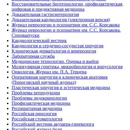
Восстановительные биотехнологии, профилактическая,
цифровая и предиктивная медицина
Доказательная гастроэнтерология
Доказательная кардиология (электронная версия)
Журнал неврологии и психиатрии им. С.С. Корсакова
Журнал неврологии и психиатрии им. С.С. Корсакова.
Спецвыпуски
Кардиологический вестник
Кардиология и сердечно-сосудистая хирургия
Клиническая дерматология и венерология
Лабораторная служба
Медицинские технологии. Оценка и выбор
Молекулярная генетика, микробиология и вирусология
Онкология. Журнал им. П.А. Герцена
Оперативная хирургия и клиническая анатомия
(Пироговский научный журнал)
Пластическая хирургия и эстетическая медицина
Проблемы репродукции
Проблемы эндокринологии
Профилактическая медицина
Респираторная медицина
Российская ринология
Российская стоматология
Российский вестник акушера-гинеколога
Российский журнал боли