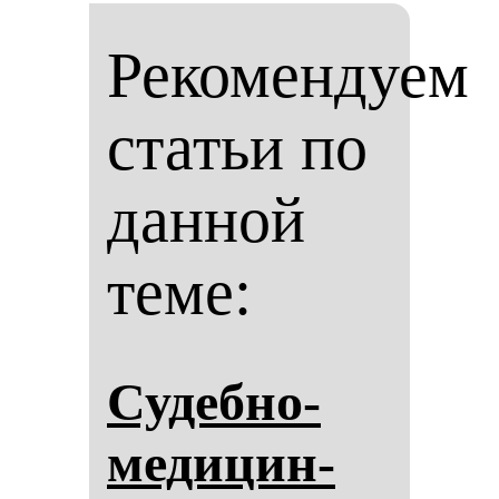
Рекомендуем
статьи по
данной
теме:
Су­деб­но-
ме­ди­цин­