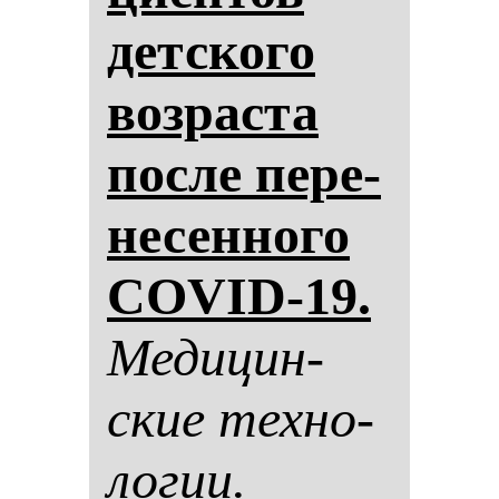
дет­ско­го
воз­рас­та
пос­ле пе­ре­
не­сен­но­го
COVID-19.
Ме­ди­цин­
ские тех­но­
ло­гии.