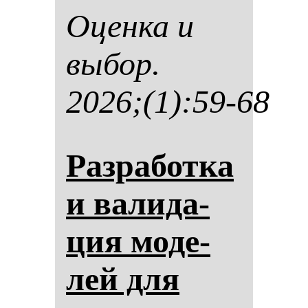
Оцен­ка и
вы­бор.
2026;(1):59-68
Раз­ра­бот­ка
и ва­ли­да­
ция мо­де­
лей для