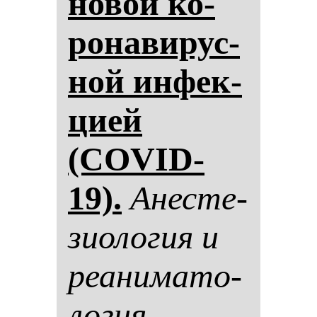
но­вой ко­
ро­на­ви­рус­
ной ин­фек­
ци­ей
(COVID-
19).
Анес­те­
зи­оло­гия и
ре­ани­ма­то­
ло­гия.