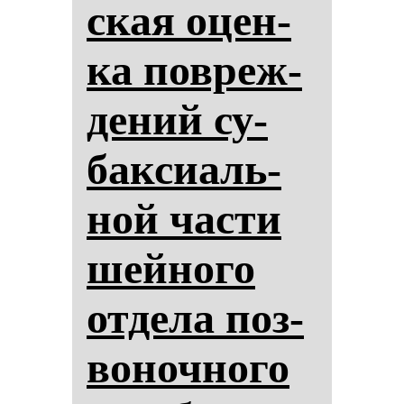
ская оцен­
ка пов­реж­
де­ний су­
бак­си­аль­
ной час­ти
шей­но­го
от­де­ла поз­
во­ноч­но­го