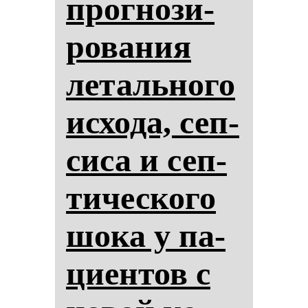
прог­но­зи­
ро­ва­ния
ле­таль­но­го
ис­хо­да, сеп­
си­са и сеп­
ти­чес­ко­го
шо­ка у па­
ци­ен­тов с