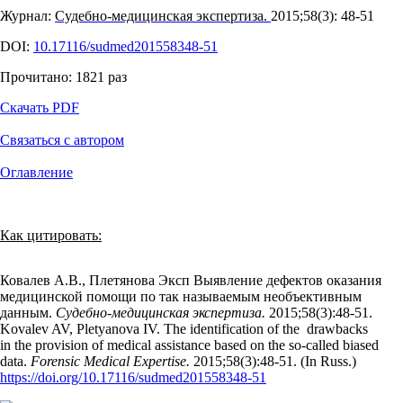
Журнал:
Судебно-медицинская экспертиза.
2015;58(3): 48‑51
DOI:
10.17116/sudmed201558348-51
Прочитано:
1821
раз
Скачать PDF
Связаться с автором
Оглавление
Как цитировать:
Ковалев А.В., Плетянова Эксп Выявление дефектов оказания
медицинской помощи по так называемым необъективным
данным.
Судебно-медицинская экспертиза.
2015;58(3):48‑51.
Kovalev AV, Pletyanova IV. The identification of the drawbacks
in the provision of medical assistance based on the so-called biased
data.
Forensic Medical Expertise.
2015;58(3):48‑51. (In Russ.)
https://doi.org/10.17116/sudmed201558348-51