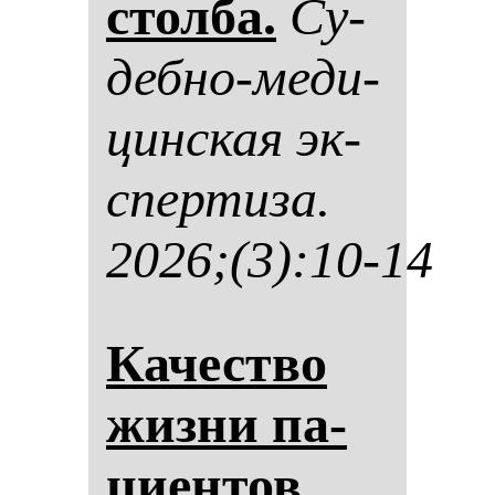
стол­ба.
Су­
деб­но-ме­ди­
цин­ская эк­
спер­ти­за.
2026;(3):10-14
Ка­чес­тво
жиз­ни па­
ци­ен­тов