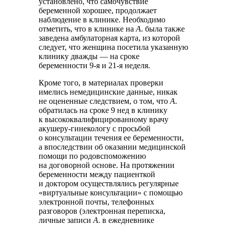
установлено, что самочувствие
беременной хорошее, продолжает
наблюдение в клинике. Необходимо
отметить, что в клинике на
А
. была также
заведена амбулаторная карта, из которой
следует, что женщина посетила указанную
клинику дважды — на сроке
беременности 9-я и 21-я неделя.
Кроме того, в материалах проверки
имелись немедицинские данные, никак
не оцененные следствием, о том, что
А
.
обратилась на сроке 9 нед в клинику
к высококвалифицированному врачу
акушеру-гинекологу с просьбой
о консультации течения ее беременности,
а впоследствии об оказании медицинской
помощи по родовспоможению
на договорной основе. На протяжении
беременности между пациенткой
и доктором осуществлялись регулярные
«виртуальные консультации» с помощью
электронной почты, телефонных
разговоров (электронная переписка,
личные записи
А
. в ежедневнике