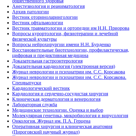
общественного здоровья
Анестезиология и реаниматология
Архив патологии
Вестник оториноларингологии
Вестник офтальмологии
Вестник травматологии и ортопедии им Н.Н. Приорова
Вопросы курортологии, физиотерапии и лечебной
физической культуры
Вопросы нейрохирургии имени Н.Н. Бурденко
Восстановительные биотехнологии, профилактическая,
цифровая и предиктивная медицина
Доказательная гастроэнтерология
Доказательная кардиология (электронная версия)
Журнал неврологии и психиатрии им. С.С. Корсакова
Журнал неврологии и психиатрии им. С.С. Корсакова.
Спецвыпуски
Кардиологический вестник
Кардиология и сердечно-сосудистая хирургия
Клиническая дерматология и венерология
Лабораторная служба
Медицинские технологии. Оценка и выбор
Молекулярная генетика, микробиология и вирусология
Онкология. Журнал им. П.А. Герцена
Оперативная хирургия и клиническая анатомия
(Пироговский научный журнал)