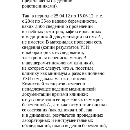
представлены следствию
родственниками).
Так, в период с 25.04.12 по 15.06.12, т. е.
с 28-й по 35-ю неделю беременности,
каких-либо сведений о проведении
врачебных осмотров, зафиксированных
в медицинской документации на имя
А
.,
не имеется. В материалах проверки есть
сведения (копии результатов УЗИ
и лабораторных исследований,
электронная переписка между
А
.
и акушером-гинекологом клиники),
из которых следует, что
А
. посетила
клинику как минимум 2 раза: выполнено
УЗИ и «сдавала мазок на посев».
Комиссией экспертов отмечено
ненадлежащее ведение медицинской
документации врачами клиники:
отсутствие записей врачебных осмотров
беременной
А
., а также отсутствие оценки
ее состояния (как однократной, так
и в динамике), результатов проведенных
лабораторных и инструментальных
обследований, плана ведения беременной,