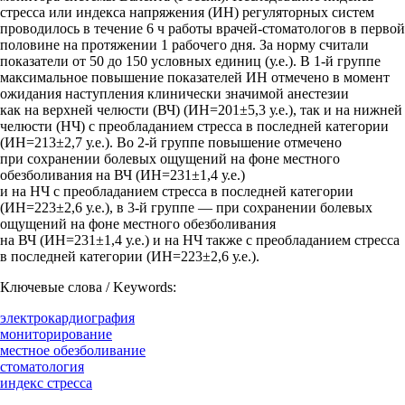
стресса или индекса напряжения (ИН) регуляторных систем
проводилось в течение 6 ч работы врачей-стоматологов в первой
половине на протяжении 1 рабочего дня. За норму считали
показатели от 50 до 150 условных единиц (у.е.). В 1-й группе
максимальное повышение показателей ИН отмечено в момент
ожидания наступления клинически значимой анестезии
как на верхней челюсти (ВЧ) (ИН=201±5,3 у.е.), так и на нижней
челюсти (НЧ) с преобладанием стресса в последней категории
(ИН=213±2,7 у.е.). Во 2-й группе повышение отмечено
при сохранении болевых ощущений на фоне местного
обезболивания на ВЧ (ИН=231±1,4 у.е.)
и на НЧ с преобладанием стресса в последней категории
(ИН=223±2,6 у.е.), в 3-й группе — при сохранении болевых
ощущений на фоне местного обезболивания
на ВЧ (ИН=231±1,4 у.е.) и на НЧ также с преобладанием стресса
в последней категории (ИН=223±2,6 у.е.).
Ключевые слова / Keywords:
электрокардиография
мониторирование
местное обезболивание
стоматология
индекс стресса