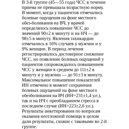
В 3-й группе (45—55 года) ЧСС в течение
приема не превышала возрастную норму.
В момент, когда у пациентов отмечались
болевые ощущения на фоне местного
обез-боливания на ВЧ, у врачей
определялось повышение ЧСС до
значений 90±2 в минуту и на НЧ — до
98±5 в минуту. Явления тахикардии
отмечались в 16% случаев у мужчин и у
9% женщин. В период лечения
регистрировалось достоверное снижение
ЧСС, но появление болевых ощущений у
пациентов сопровождалось повышением
ЧСС у женщин в среднем до 111±2 в
минуту и у мужчин — до 91±3 в минуту.
Максимальное повышение показателей
ИН отмечено в момент сохранения
болевых ощущений на фоне местного
обезболивания на ВЧ (ИН=231±1,4 у.е.),
так и на НЧ с преобладанием стресса в
последнем случае (ИН=223±2,6 у.е.).
Результаты анкетирования по вопросам
оказания неотложной помощи в целом
дали результаты, схожие с таковыми во 2-й
группе.