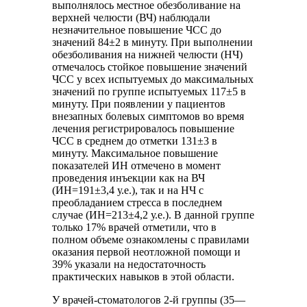
выполнялось местное обезболивание на
верхней челюсти (ВЧ) наблюдали
незначительное повышение ЧСС до
значений 84±2 в минуту. При выполнении
обезболивания на нижней челюсти (НЧ)
отмечалось стойкое повышение значений
ЧСС у всех испытуемых до максимальных
значений по группе испытуемых 117±5 в
минуту. При появлении у пациентов
внезапных болевых симптомов во время
лечения регистрировалось повышение
ЧСС в среднем до отметки 131±3 в
минуту. Максимальное повышение
показателей ИН отмечено в момент
проведения инъекции как на ВЧ
(ИН=191±3,4 у.е.), так и на НЧ с
преобладанием стресса в последнем
случае (ИН=213±4,2 у.е.). В данной группе
только 17% врачей отметили, что в
полном объеме ознакомлены с правилами
оказания первой неотложной помощи и
39% указали на недостаточность
практических навыков в этой области.
У врачей-стоматологов 2-й группы (35—