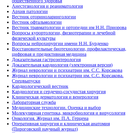
общественного здоровья
Анестезиология и реаниматология
Архив патологии
Вестник оториноларингологии
Вестник офтальмологии
Вестник травматологии и ортопедии им Н.Н. Приорова
Вопросы курортологии, физиотерапии и лечебной
физической культуры
Вопросы нейрохирургии имени Н.Н. Бурденко
Восстановительные биотехнологии, профилактическая,
цифровая и предиктивная медицина
Доказательная гастроэнтерология
Доказательная кардиология (электронная версия)
Журнал неврологии и психиатрии им. С.С. Корсакова
Журнал неврологии и психиатрии им. С.С. Корсакова.
Спецвыпуски
Кардиологический вестник
Кардиология и сердечно-сосудистая хирургия
Клиническая дерматология и венерология
Лабораторная служба
Медицинские технологии. Оценка и выбор
Молекулярная генетика, микробиология и вирусология
Онкология. Журнал им. П.А. Герцена
Оперативная хирургия и клиническая анатомия
(Пироговский научный журнал)