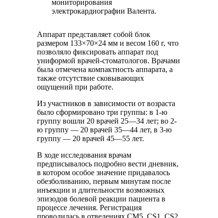
мониторирования
электрокардиографии Валента.
Аппарат представляет собой блок
размером 133×70×24 мм и весом 160 г, что
позволяло фиксировать аппарат под
униформой врачей-стоматологов. Врачами
была отмечена компактность аппарата, а
также отсутствие сковывающих
ощущений при работе.
Из участников в зависимости от возраста
было сформировано три группы: в 1-ю
группу вошли 20 врачей 25—34 лет; во 2-
ю группу — 20 врачей 35—44 лет, в 3-ю
группу — 20 врачей 45—55 лет.
В ходе исследования врачам
предписывалось подробно вести дневник,
в котором особое значение придавалось
обезболиванию, первым минутам после
инъекции и длительности возможных
эпизодов болевой реакции пациента в
процессе лечения. Регистрация
проводилась в отведениях CM5, CS1, CS2.