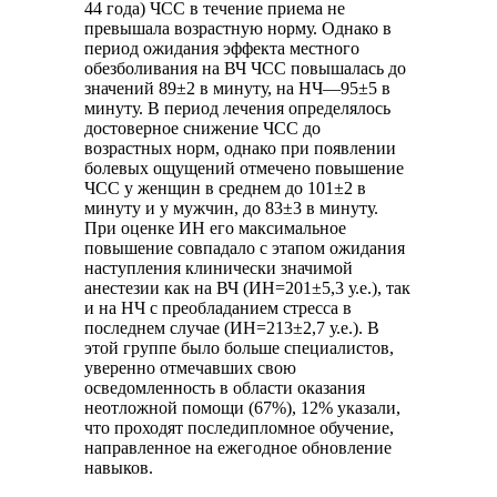
44 года) ЧСС в течение приема не
превышала возрастную норму. Однако в
период ожидания эффекта местного
обезболивания на ВЧ ЧСС повышалась до
значений 89±2 в минуту, на НЧ—95±5 в
минуту. В период лечения определялось
достоверное снижение ЧСС до
возрастных норм, однако при появлении
болевых ощущений отмечено повышение
ЧСС у женщин в среднем до 101±2 в
минуту и у мужчин, до 83±3 в минуту.
При оценке ИН его максимальное
повышение совпадало с этапом ожидания
наступления клинически значимой
анестезии как на ВЧ (ИН=201±5,3 у.е.), так
и на НЧ с преобладанием стресса в
последнем случае (ИН=213±2,7 у.е.). В
этой группе было больше специалистов,
уверенно отмечавших свою
осведомленность в области оказания
неотложной помощи (67%), 12% указали,
что проходят последипломное обучение,
направленное на ежегодное обновление
навыков.