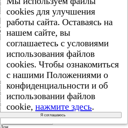
Мы используем файлы
E-mail
cооkies для улучшения
Телефон
работы сайта. Оставаясь на
Адрес
нашем сайте, вы
Страна
Россия
соглашаетесь с условиями
Россия
использования файлов
Белорусь
Украина
cооkies. Чтобы ознакомиться
Польша
Литва
с нашими Положениями о
Другая страна
Индекс
конфиденциальности и об
использовании файлов
Город
cookie,
нажмите здесь
.
Край
Я соглашаюсь
Улица
Дом