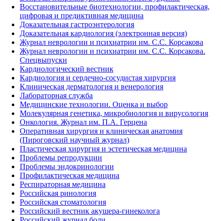
Восстановительные биотехнологии, профилактическая,
цифровая и предиктивная медицина
Доказательная гастроэнтерология
Доказательная кардиология (электронная версия)
Журнал неврологии и психиатрии им. С.С. Корсакова
Журнал неврологии и психиатрии им. С.С. Корсакова.
Спецвыпуски
Кардиологический вестник
Кардиология и сердечно-сосудистая хирургия
Клиническая дерматология и венерология
Лабораторная служба
Медицинские технологии. Оценка и выбор
Молекулярная генетика, микробиология и вирусология
Онкология. Журнал им. П.А. Герцена
Оперативная хирургия и клиническая анатомия
(Пироговский научный журнал)
Пластическая хирургия и эстетическая медицина
Проблемы репродукции
Проблемы эндокринологии
Профилактическая медицина
Респираторная медицина
Российская ринология
Российская стоматология
Российский вестник акушера-гинеколога
Российский журнал боли