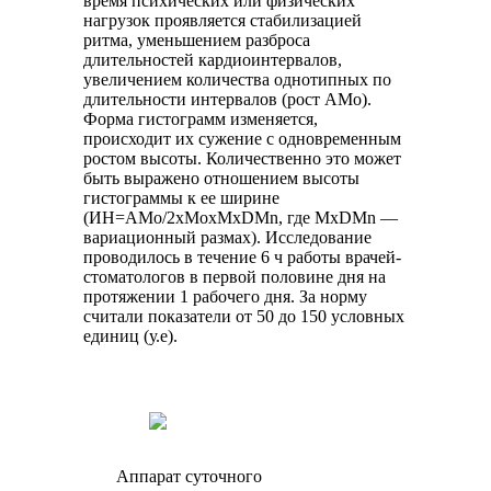
время психических или физических
нагрузок проявляется стабилизацией
ритма, уменьшением разброса
длительностей кардиоинтервалов,
увеличением количества однотипных по
длительности интервалов (рост АМо).
Форма гистограмм изменяется,
происходит их сужение с одновременным
ростом высоты. Количественно это может
быть выражено отношением высоты
гистограммы к ее ширине
(ИН=АМо/2xМоxMxDMn, где MxDMn —
вариационный размах). Исследование
проводилось в течение 6 ч работы врачей-
стоматологов в первой половине дня на
протяжении 1 рабочего дня. За норму
считали показатели от 50 до 150 условных
единиц (у.е).
Аппарат суточного