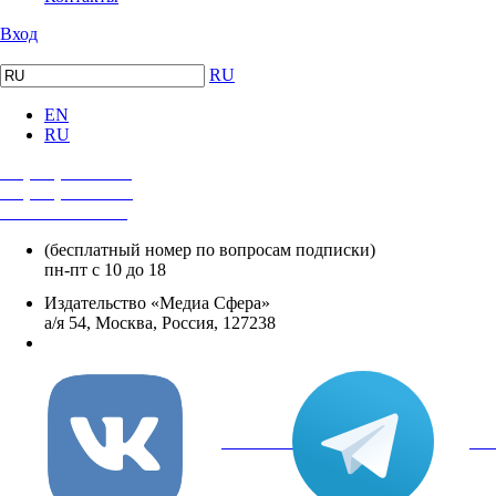
Вход
RU
EN
RU
+7 (495) 482-4118
+7 (495) 482-4329
+8 800 250-18-12
(бесплатный номер по вопросам подписки)
пн-пт с 10 до 18
Издательство «Медиа Сфера»
а/я 54, Москва, Россия, 127238
info@mediasphera.ru
вКонтакте
Tel