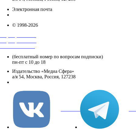
Электронная почта
info@mediasphera.ru
© 1998-2026
+7 (495) 482-4118
+7 (495) 482-4329
+8 800 250-18-12
(бесплатный номер по вопросам подписки)
пн-пт с 10 до 18
Издательство «Медиа Сфера»
а/я 54, Москва, Россия, 127238
info@mediasphera.ru
вКонтакте
Tel