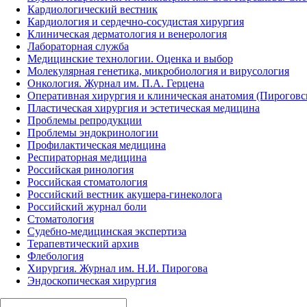
Кардиологический вестник
Кардиология и сердечно-сосудистая хирургия
Клиническая дерматология и венерология
Лабораторная служба
Медицинские технологии. Оценка и выбор
Молекулярная генетика, микробиология и вирусология
Онкология. Журнал им. П.А. Герцена
Оперативная хирургия и клиническая анатомия (Пирогов
Пластическая хирургия и эстетическая медицина
Проблемы репродукции
Проблемы эндокринологии
Профилактическая медицина
Респираторная медицина
Российская ринология
Российская стоматология
Российский вестник акушера-гинеколога
Российский журнал боли
Стоматология
Судебно-медицинская экспертиза
Терапевтический архив
Флебология
Хирургия. Журнал им. Н.И. Пирогова
Эндоскопическая хирургия