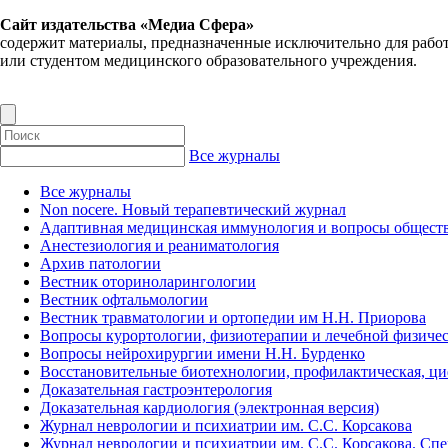
Сайт издательства «Медиа Сфера»
содержит материалы, предназначенные исключительно для рабо
или студентом медицинского образовательного учреждения.
Все журналы
Все журналы
Non nocere. Новый терапевтический журнал
Адаптивная медицинская иммунология и вопросы обществ
Анестезиология и реаниматология
Архив патологии
Вестник оториноларингологии
Вестник офтальмологии
Вестник травматологии и ортопедии им Н.Н. Приорова
Вопросы курортологии, физиотерапии и лечебной физичес
Вопросы нейрохирургии имени Н.Н. Бурденко
Восстановительные биотехнологии, профилактическая, ц
Доказательная гастроэнтерология
Доказательная кардиология (электронная версия)
Журнал неврологии и психиатрии им. С.С. Корсакова
Журнал неврологии и психиатрии им. С.С. Корсакова. Сп