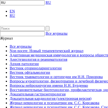
RU
EN
RU
Все журналы
Журнал
Все журналы
Non nocere. Новый терапевтический журнал
Адаптивная медицинская иммунология и вопросы обществ
Анестезиология и реаниматология
Архив патологии
Вестник оториноларингологии
Вестник офтальмологии
Вестник травматологии и ортопедии им Н.Н. Приорова
Вопросы курортологии, физиотерапии и лечебной физичес
Вопросы нейрохирургии имени Н.Н. Бурденко
Восстановительные биотехнологии, профилактическая, ц
Доказательная гастроэнтерология
Доказательная кардиология (электронная версия)
Журнал неврологии и психиатрии им. С.С. Корсакова
Журнал неврологии и психиатрии им. С.С. Корсакова. Сп