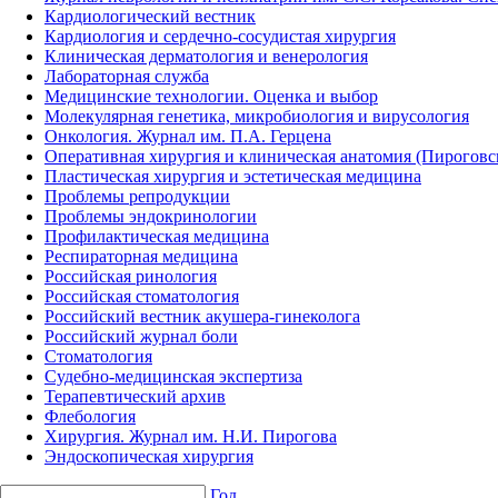
Кардиологический вестник
Кардиология и сердечно-сосудистая хирургия
Клиническая дерматология и венерология
Лабораторная служба
Медицинские технологии. Оценка и выбор
Молекулярная генетика, микробиология и вирусология
Онкология. Журнал им. П.А. Герцена
Оперативная хирургия и клиническая анатомия (Пирогов
Пластическая хирургия и эстетическая медицина
Проблемы репродукции
Проблемы эндокринологии
Профилактическая медицина
Респираторная медицина
Российская ринология
Российская стоматология
Российский вестник акушера-гинеколога
Российский журнал боли
Стоматология
Судебно-медицинская экспертиза
Терапевтический архив
Флебология
Хирургия. Журнал им. Н.И. Пирогова
Эндоскопическая хирургия
Год