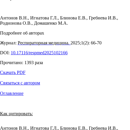
Антонов В.Н.
,
Игнатова Г.Л.
,
Блинова Е.В.
,
Гребнева И.В.
,
Родионова О.В.
,
Домашенко М.А.
Подробнее об авторах
Журнал:
Респираторная медицина.
2025;1(2): 66‑70
DOI:
10.17116/respmed2025102166
Прочитано:
1393
раза
Скачать PDF
Связаться с автором
Оглавление
Как цитировать:
Антонов В.Н., Игнатова Г.Л., Блинова Е.В., Гребнева И.В.,