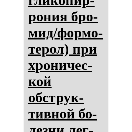
гли­ко­пир­
ро­ния бро­
мид/фор­мо­
те­рол) при
хро­ни­чес­
кой
обструк­
тив­ной бо­
лез­ни лег­