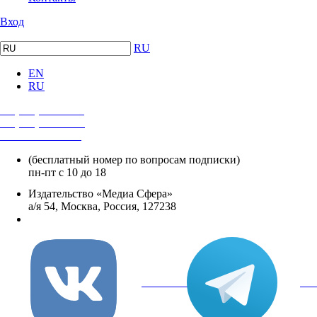
Вход
RU
EN
RU
+7 (495) 482-4118
+7 (495) 482-4329
+8 800 250-18-12
(бесплатный номер по вопросам подписки)
пн-пт с 10 до 18
Издательство «Медиа Сфера»
а/я 54, Москва, Россия, 127238
info@mediasphera.ru
вКонтакте
Tel