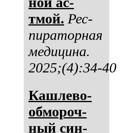
ной ас­
тмой.
Рес­
пи­ра­тор­ная
ме­ди­ци­на.
2025;(4):34-40
Каш­ле­во-
об­мо­роч­
ный син­