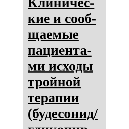
Кли­ни­чес­
кие и со­об­
ща­емые
па­ци­ен­та­
ми ис­хо­ды
трой­ной
те­ра­пии
(бу­де­со­нид/