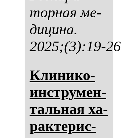
тор­ная ме­
ди­ци­на.
2025;(3):19-26
Кли­ни­ко-
инстру­мен­
таль­ная ха­
рак­те­рис­