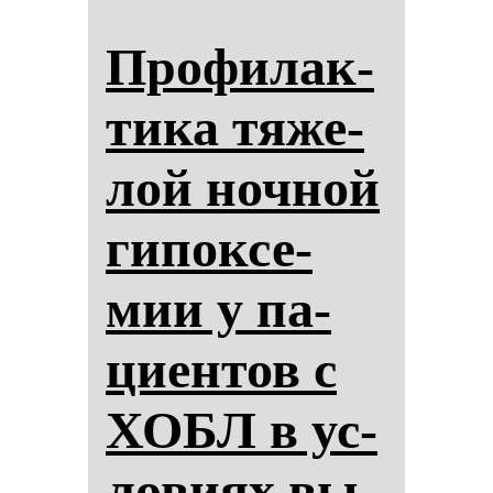
Про­фи­лак­
ти­ка тя­же­
лой ноч­ной
ги­пок­се­
мии у па­
ци­ен­тов с
ХОБЛ в ус­
ло­ви­ях вы­