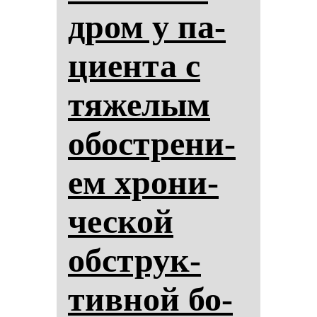
дром у па­
ци­ен­та с
тя­же­лым
обос­тре­ни­
ем хро­ни­
чес­кой
обструк­
тив­ной бо­