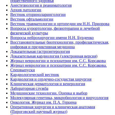
общественного здоровья
Анестезиология и реаниматология
Архив патологии
Вестник оториноларингологии
Вестник офтальмологии
Вестник травматологии и ортопедии им Н.Н. Приорова
Вопросы курортологии, физиотерапии и лечебной
физической культуры
Вопросы нейрохирургии имени Н.Н. Бурденко
Восстановительные биотехнологии, профилактическая,
цифровая и предиктивная медицина
Доказательная гастроэнтерология
Доказательная кардиология (электронная версия)
Журнал неврологии и психиатрии им. С.С. Корсакова
Журнал неврологии и психиатрии им. С.С. Корсакова.
Спецвыпуски
Кардиологический вестник
Кардиология и сердечно-сосудистая хирургия
Клиническая дерматология и венерология
Лабораторная служба
Медицинские технологии. Оценка и выбор
Молекулярная генетика, микробиология и вирусология
Онкология. Журнал им. П.А. Герцена
Оперативная хирургия и клиническая анатомия
(Пироговский научный журнал)