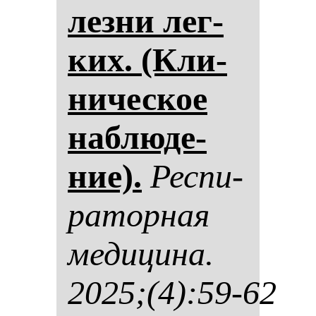
лез­ни лег­
ких. (Кли­
ни­чес­кое
наб­лю­де­
ние).
Рес­пи­
ра­тор­ная
ме­ди­ци­на.
2025;(4):59-62