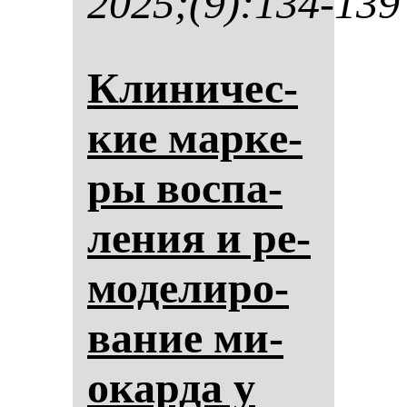
2025;(9):134-139
Кли­ни­чес­
кие мар­ке­
ры вос­па­
ле­ния и ре­
мо­де­ли­ро­
ва­ние ми­
окар­да у