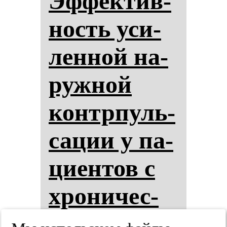
Эф­фек­тив­
ность уси­
лен­ной на­
руж­ной
контрпуль­
са­ции у па­
ци­ен­тов с
хро­ни­чес­
кой