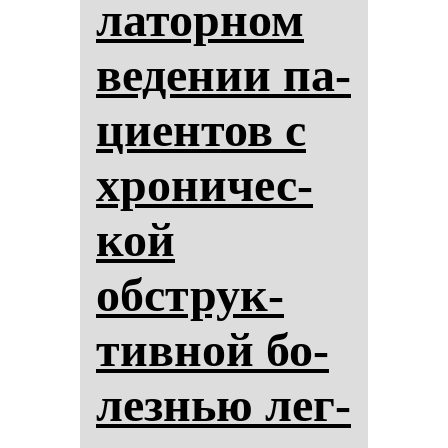
ла­тор­ном
ве­де­нии па­
ци­ен­тов с
хро­ни­чес­
кой
обструк­
тив­ной бо­
лез­нью лег­