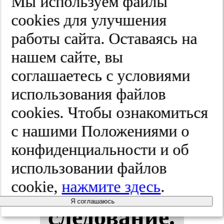
Мы используем файлы
обструк­
cооkies для улучшения
работы сайта. Оставаясь на
тив­ной бо­
нашем сайте, вы
лез­нью лег­
соглашаетесь с условиями
использования файлов
ких и брон­
cооkies. Чтобы ознакомиться
хи­аль­ной
с нашими Положениями о
конфиденциальности и об
ас­тмой: пи­
использовании файлов
лот­ное ис­
cookie,
нажмите здесь
.
Я соглашаюсь
сле­до­ва­ние.