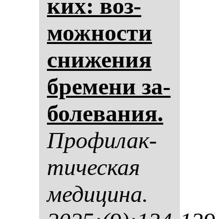
ких: воз­
мож­нос­ти
сни­же­ния
бре­ме­ни за­
бо­ле­ва­ния.
Про­фи­лак­
ти­чес­кая
ме­ди­ци­на.