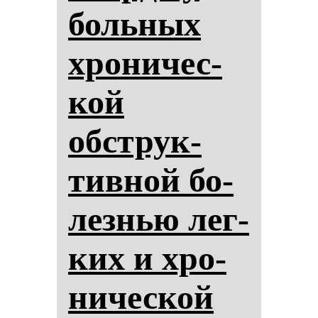
боль­ных
хро­ни­чес­
кой
обструк­
тив­ной бо­
лез­нью лег­
ких и хро­
ни­чес­кой