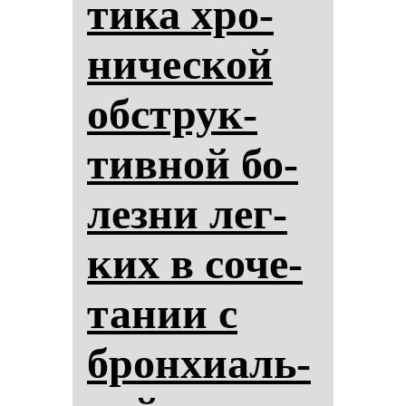
ти­ка хро­
ни­чес­кой
обструк­
тив­ной бо­
лез­ни лег­
ких в со­че­
та­нии с
брон­хи­аль­