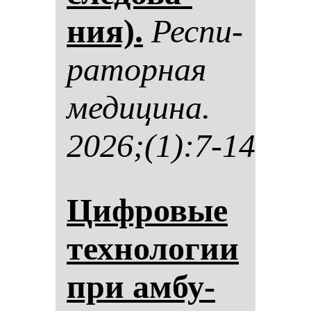
ния).
Рес­пи­
ра­тор­ная
ме­ди­ци­на.
2026;(1):7-14
Циф­ро­вые
тех­но­ло­гии
при ам­бу­