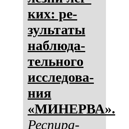
ких: ре­
зуль­та­ты
наб­лю­да­
тель­но­го
ис­сле­до­ва­
ния
«МИНЕРВА».
Рес­пи­ра­