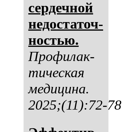
сер­деч­ной
не­дос­та­точ­
нос­тью.
Про­фи­лак­
ти­чес­кая
ме­ди­ци­на.
2025;(11):72-78