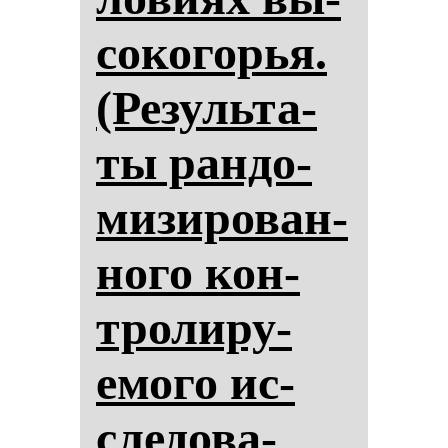
со­ко­горья.
(Ре­зуль­та­
ты ран­до­
ми­зи­ро­ван­
но­го кон­
тро­ли­ру­
емо­го ис­
сле­до­ва­