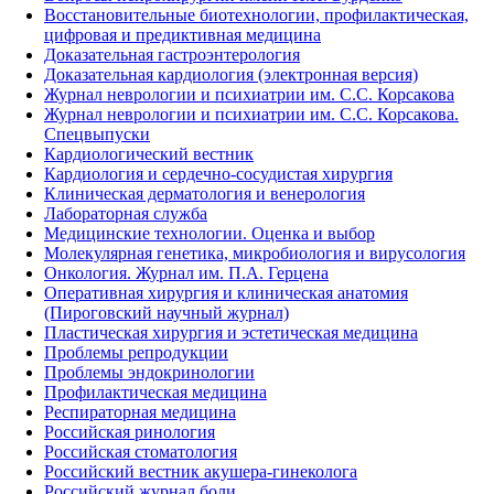
Восстановительные биотехнологии, профилактическая,
цифровая и предиктивная медицина
Доказательная гастроэнтерология
Доказательная кардиология (электронная версия)
Журнал неврологии и психиатрии им. С.С. Корсакова
Журнал неврологии и психиатрии им. С.С. Корсакова.
Спецвыпуски
Кардиологический вестник
Кардиология и сердечно-сосудистая хирургия
Клиническая дерматология и венерология
Лабораторная служба
Медицинские технологии. Оценка и выбор
Молекулярная генетика, микробиология и вирусология
Онкология. Журнал им. П.А. Герцена
Оперативная хирургия и клиническая анатомия
(Пироговский научный журнал)
Пластическая хирургия и эстетическая медицина
Проблемы репродукции
Проблемы эндокринологии
Профилактическая медицина
Респираторная медицина
Российская ринология
Российская стоматология
Российский вестник акушера-гинеколога
Российский журнал боли