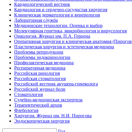
Кардиологический вестник
Кардиология и сердечно-сосудистая хирургия
Клиническая дерматология и венерология
Лабораторная служба
Медицинские технологии. Оценка и выбор
Молекулярная генетика, микробиология и вирусология
Онкология. Журнал им. П.А. Герцена
Оперативная хирургия и клиническая анатомия (Пирого
Пластическая хирургия и эстетическая медицина
Проблемы репродукции
Проблемы эндокринологии
Профилактическая медицина
Респираторная медицина
Российская ринология
Российская стоматология
Российский вестник акушера-гинеколога
Российский журнал боли
Стоматология
Судебно-медицинская экспертиза
Терапевтический архив
Флебология
Хирургия. Журнал им. Н.И. Пирогова
Эндоскопическая хирургия
Год