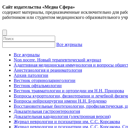
Сайт издательства «Медиа Сфера»
содержит материалы, предназначенные исключительно для раб
работником или студентом медицинского образовательного уч
Все журналы
Все журналы
Non nocere. Новый терапевтический журнал
Адаптивная медицинская иммунология и вопросы общест
Анестезиология и реаниматология
Архив патологии
Вестник оториноларингологии
Вестник офтальмологии
Вестник травматологии и ортопедии им Н.Н. Приорова
Вопросы курортологии, физиотерапии и лечебной физиче
Вопросы нейрохирургии имени Н.Н. Бурденко
Восстановительные биотехнологии, профилактическая, 
Доказательная гастроэнтерология
Доказательная кардиология (электронная версия)
Журнал неврологии и психиатрии им. С.С. Корсакова
Журнал неврологии и психиатрии им. С.С. Корсакова. С