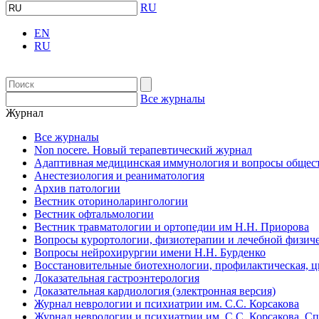
RU
EN
RU
Все журналы
Журнал
Все журналы
Non nocere. Новый терапевтический журнал
Адаптивная медицинская иммунология и вопросы общест
Анестезиология и реаниматология
Архив патологии
Вестник оториноларингологии
Вестник офтальмологии
Вестник травматологии и ортопедии им Н.Н. Приорова
Вопросы курортологии, физиотерапии и лечебной физиче
Вопросы нейрохирургии имени Н.Н. Бурденко
Восстановительные биотехнологии, профилактическая, 
Доказательная гастроэнтерология
Доказательная кардиология (электронная версия)
Журнал неврологии и психиатрии им. С.С. Корсакова
Журнал неврологии и психиатрии им. С.С. Корсакова. С