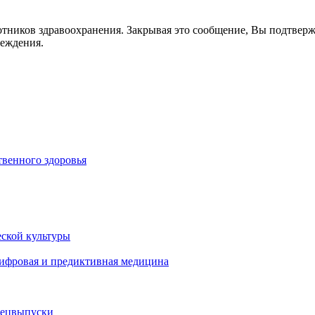
отников здравоохранения. Закрывая это сообщение, Вы подтвер
реждения.
венного здоровья
ской культуры
цифровая и предиктивная медицина
пецвыпуски