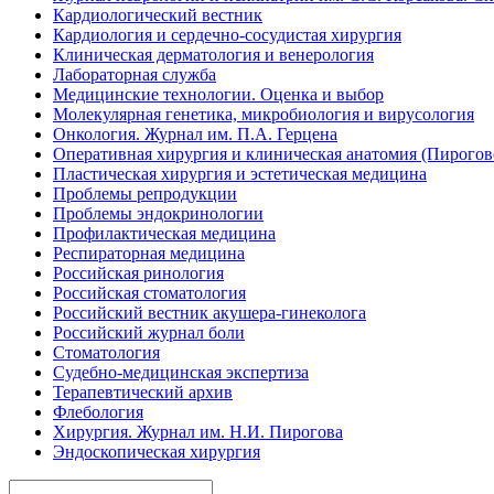
Кардиологический вестник
Кардиология и сердечно-сосудистая хирургия
Клиническая дерматология и венерология
Лабораторная служба
Медицинские технологии. Оценка и выбор
Молекулярная генетика, микробиология и вирусология
Онкология. Журнал им. П.А. Герцена
Оперативная хирургия и клиническая анатомия (Пирого
Пластическая хирургия и эстетическая медицина
Проблемы репродукции
Проблемы эндокринологии
Профилактическая медицина
Респираторная медицина
Российская ринология
Российская стоматология
Российский вестник акушера-гинеколога
Российский журнал боли
Стоматология
Судебно-медицинская экспертиза
Терапевтический архив
Флебология
Хирургия. Журнал им. Н.И. Пирогова
Эндоскопическая хирургия