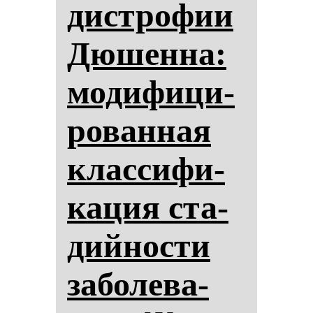
дис­тро­фии
Дю­шен­на:
мо­ди­фи­ци­
ро­ван­ная
клас­си­фи­
ка­ция ста­
дий­нос­ти
за­бо­ле­ва­