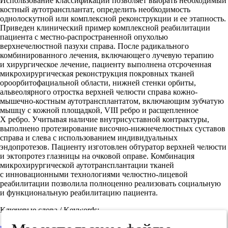
Использование классификации позволяет выбрать необходимый
костный аутотрансплантат, определить необходимость
однолоскутной или комплексной реконструкции и ее этапность.
Приведен клинический пример комплексной реабилитации
пациента с местно-распространенной опухолью
верхнечелюстной пазухи справа. После радикального
комбинированного лечения, включающего лучевую терапию
и хирургическое лечение, пациенту выполнена отсроченная
микрохирургическая реконструкция покровных тканей
ороорбитофациальной области, нижней стенки орбиты,
альвеолярного отростка верхней челюсти справа кожно-
мышечно-костным аутотрансплантатом, включающим зубчатую
мышцу с кожной площадкой, VIII ребро и расщепленное
X ребро. Учитывая наличие внутрисуставной контрактуры,
выполнено протезирование височно-нижнечелюстных суставов
справа и слева с использованием индивидуальных
эндопротезов. Пациенту изготовлен обтуратор верхней челюсти
и эктопротез глазницы на очковой оправе. Комбинация
микрохирургической аутотрансплантации тканей
с инновационными технологиями челюстно-лицевой
реабилитации позволила полноценно реализовать социальную
и функциональную реабилитацию пациента.
Ключевые слова / Keywords:
комплексная реабилитация