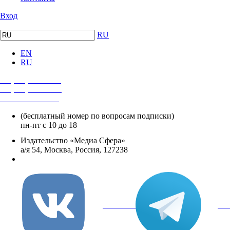
Вход
RU
EN
RU
+7 (495) 482-4118
+7 (495) 482-4329
+8 800 250-18-12
(бесплатный номер по вопросам подписки)
пн-пт с 10 до 18
Издательство «Медиа Сфера»
а/я 54, Москва, Россия, 127238
info@mediasphera.ru
вКонтакте
Tel