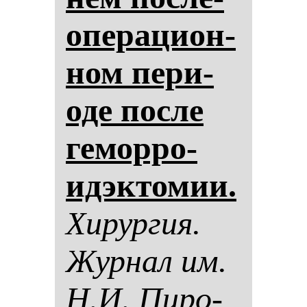
опе­ра­ци­он­
ном пе­ри­
оде пос­ле
ге­мор­ро­
идэк­то­мии.
Хи­рур­гия.
Жур­нал им.
Н.И. Пи­ро­