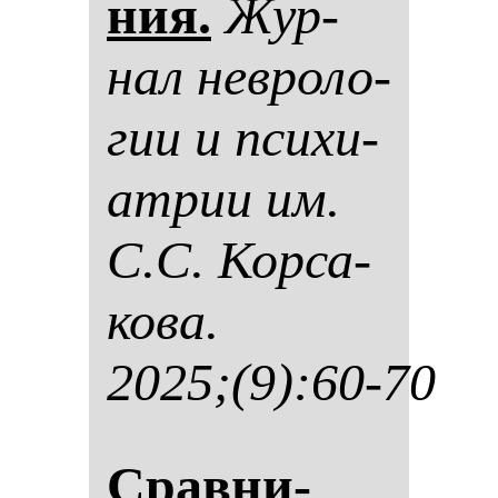
ния.
Жур­
нал нев­ро­ло­
гии и пси­хи­
ат­рии им.
С.С. Кор­са­
ко­ва.
2025;(9):60-70
Срав­ни­