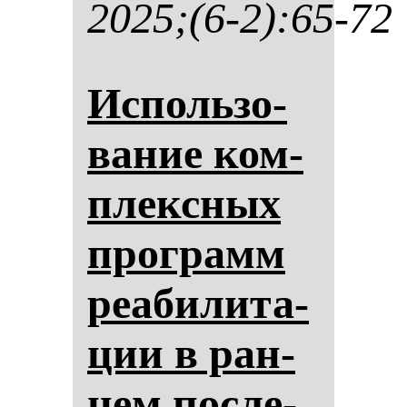
2025;(6-2):65-72
Ис­поль­зо­
ва­ние ком­
плексных
прог­рамм
ре­аби­ли­та­
ции в ран­
нем пос­ле­