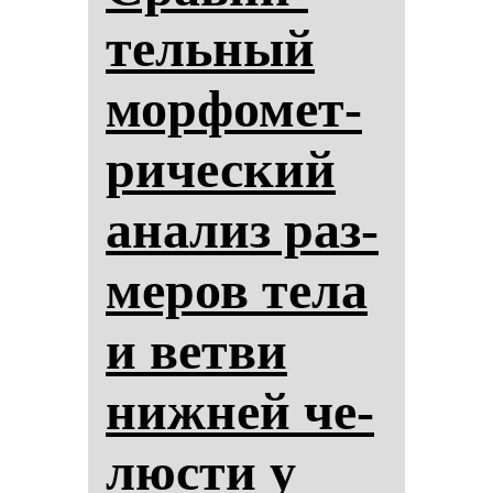
тель­ный
мор­фо­мет­
ри­чес­кий
ана­лиз раз­
ме­ров те­ла
и вет­ви
ниж­ней че­
люс­ти у