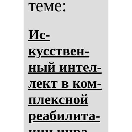
теме:
Ис­
кусствен­
ный ин­тел­
лект в ком­
плексной
ре­аби­ли­та­
ции ин­ва­