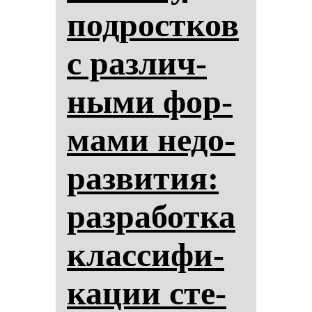
под­рос­тков
с раз­лич­
ны­ми фор­
ма­ми не­до­
раз­ви­тия:
раз­ра­бот­ка
клас­си­фи­
ка­ции сте­