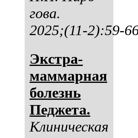
го­ва.
2025;(11-2):59-6
Экстра­
мам­мар­ная
бо­лезнь
Пед­же­та.
Кли­ни­чес­кая