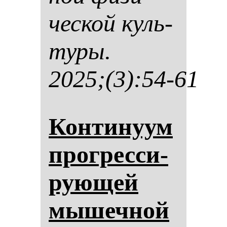
чес­кой куль­
ту­ры.
2025;(3):54-61
Кон­ти­ну­ум
прог­рес­си­
ру­ющей
мы­шеч­ной