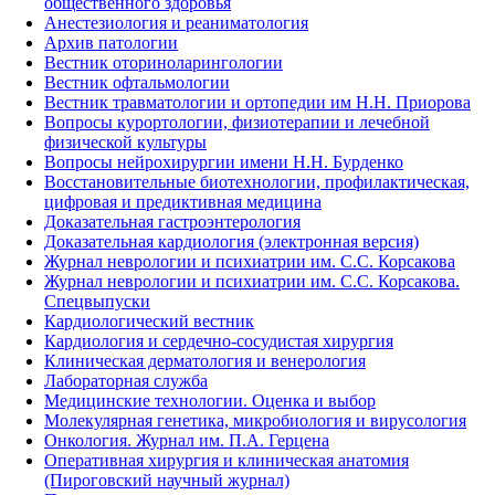
общественного здоровья
Анестезиология и реаниматология
Архив патологии
Вестник оториноларингологии
Вестник офтальмологии
Вестник травматологии и ортопедии им Н.Н. Приорова
Вопросы курортологии, физиотерапии и лечебной
физической культуры
Вопросы нейрохирургии имени Н.Н. Бурденко
Восстановительные биотехнологии, профилактическая,
цифровая и предиктивная медицина
Доказательная гастроэнтерология
Доказательная кардиология (электронная версия)
Журнал неврологии и психиатрии им. С.С. Корсакова
Журнал неврологии и психиатрии им. С.С. Корсакова.
Спецвыпуски
Кардиологический вестник
Кардиология и сердечно-сосудистая хирургия
Клиническая дерматология и венерология
Лабораторная служба
Медицинские технологии. Оценка и выбор
Молекулярная генетика, микробиология и вирусология
Онкология. Журнал им. П.А. Герцена
Оперативная хирургия и клиническая анатомия
(Пироговский научный журнал)