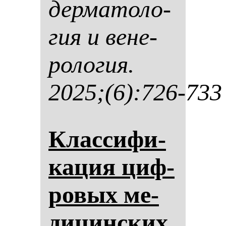
дер­ма­то­ло­
гия и ве­не­
ро­ло­гия.
2025;(6):726-733
Клас­си­фи­
ка­ция циф­
ро­вых ме­
ди­цин­ских