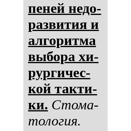
пе­ней не­до­
раз­ви­тия и
ал­го­рит­ма
вы­бо­ра хи­
рур­ги­чес­
кой так­ти­
ки.
Сто­ма­
то­ло­гия.