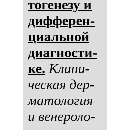
то­ге­не­зу и
диф­фе­рен­
ци­аль­ной
ди­аг­нос­ти­
ке.
Кли­ни­
чес­кая дер­
ма­то­ло­гия
и ве­не­ро­ло­