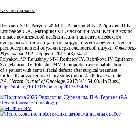
Как цитировать:
Поляков А.П., Ратушный М.В., Решетов И.В., Ребрикова И.В.,
Епифанов С.А., Маторин О.В., Филюшин М.М. Клинический
пример комплексной реабилитации пациента с дефектом
центральной зоны лица после хирургического лечения местно-
распространенной опухоли верхнечелюстной пазухи.
Онкология.
Журнал им. П.А. Герцена.
2017;6(3):54‑60.
Polyakov AP, Ratushnyy MV, Reshetov IV, Rebrikova IV, Epifanov
SA, Matorin OV, Filiushin MM. Comprehensive rehabilitation
of a patient with central facial defects after surgical treatment
for locally advanced maxillary sinus tumor: A clinical example.
P.A. Herzen Journal of Oncology.
2017;6(3):54‑60. (In Russ.)
https://doi.org/10.17116/onkolog20176354-60