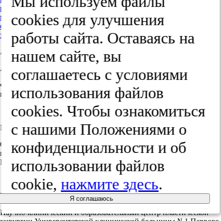
Мы используем файлы
классификация
cооkies для улучшения
микрохирургическая реконструкция
обтуратор верхней челюсти
работы сайта. Оставаясь на
эктопротез глазницы на очковой оправе
нашем сайте, вы
Авторы / Authors:
Андрей Павлович Поляков
соглашаетесь с условиями
ФГБУ «Московский научно-исследовательский онкологический
использования файлов
институт им. П.А. Герцена» Минздрава России
cооkies. Чтобы ознакомиться
ORCID:
0000-0003-2095-5931
с нашими Положениями о
Михаил Владимирович Ратушный
конфиденциальности и об
Отделение микрохирургии Московского научно-
исследовательского онкологического института им. П.А.
использовании файлов
Герцена Минздрава РФ
ORCID:
0000-0002-4293-2725
cookie,
нажмите здесь
.
Решетов И.В.
Я соглашаюсь
Научно-клинический и образовательный центр пластической