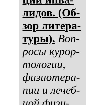
ли­дов. (Об­
зор ли­те­ра­
ту­ры).
Воп­
ро­сы ку­рор­
то­ло­гии,
фи­зи­оте­ра­
пии и ле­чеб­
ной фи­зи­