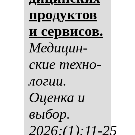
про­дук­тов
и сер­ви­сов.
Ме­ди­цин­
ские тех­но­
ло­гии.
Оцен­ка и
вы­бор.
2026;(1):11-25