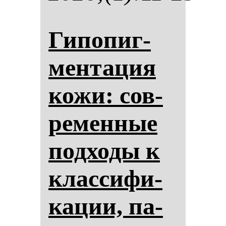
Ги­по­пиг­
мен­та­ция
ко­жи: сов­
ре­мен­ные
под­хо­ды к
клас­си­фи­
ка­ции, па­