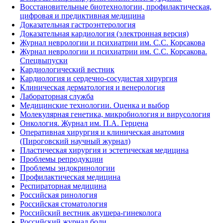
Восстановительные биотехнологии, профилактическая,
цифровая и предиктивная медицина
Доказательная гастроэнтерология
Доказательная кардиология (электронная версия)
Журнал неврологии и психиатрии им. С.С. Корсакова
Журнал неврологии и психиатрии им. С.С. Корсакова.
Спецвыпуски
Кардиологический вестник
Кардиология и сердечно-сосудистая хирургия
Клиническая дерматология и венерология
Лабораторная служба
Медицинские технологии. Оценка и выбор
Молекулярная генетика, микробиология и вирусология
Онкология. Журнал им. П.А. Герцена
Оперативная хирургия и клиническая анатомия
(Пироговский научный журнал)
Пластическая хирургия и эстетическая медицина
Проблемы репродукции
Проблемы эндокринологии
Профилактическая медицина
Респираторная медицина
Российская ринология
Российская стоматология
Российский вестник акушера-гинеколога
Российский журнал боли