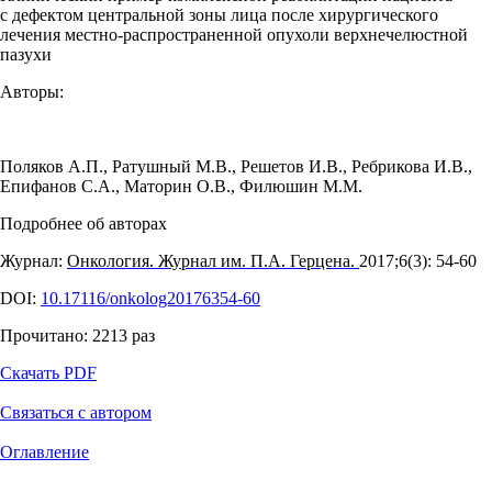
с дефектом центральной зоны лица после хирургического
лечения местно-распространенной опухоли верхнечелюстной
пазухи
Авторы:
Поляков А.П.
,
Ратушный М.В.
,
Решетов И.В.
,
Ребрикова И.В.
,
Епифанов С.А.
,
Маторин О.В.
,
Филюшин М.М.
Подробнее об авторах
Журнал:
Онкология. Журнал им. П.А. Герцена.
2017;6(3): 54‑60
DOI:
10.17116/onkolog20176354-60
Прочитано:
2213
раз
Скачать PDF
Связаться с автором
Оглавление