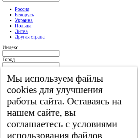
Россия
Белорусь
Украина
Польша
Литва
Другая страна
Индекс
Город
Край
Мы используем файлы
Улица
cооkies для улучшения
Дом
работы сайта. Оставаясь на
Квартира
нашем сайте, вы
Название юридического лица
соглашаетесь с условиями
ИНН
использования файлов