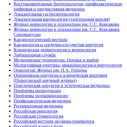
Восстановительные биотехнологии, профилактическая,
цифровая и предиктивная медицина
Доказательная гастроэнтерология
Доказательная кардиология (электронная версия)
Журнал неврологии и психиатрии им. С.С. Корсакова
Журнал неврологии и психиатрии им. С.С. Корсакова.
Спецвыпуски
Кардиологический вестник
Кардиология и сердечно-сосудистая хирургия
Клиническая дерматология и венерология
Лабораторная служба
Медицинские технологии. Оценка и выбор
Молекулярная генетика, микробиология и вирусология
Онкология. Журнал им. П.А. Герцена
Оперативная хирургия и клиническая анатомия
(Пироговский научный журнал)
Пластическая хирургия и эстетическая медицина
Проблемы репродукции
Проблемы эндокринологии
Профилактическая медицина
Респираторная медицина
Российская ринология
Российская стоматология
Российский вестник акушера-гинеколога
Российский журнал боли