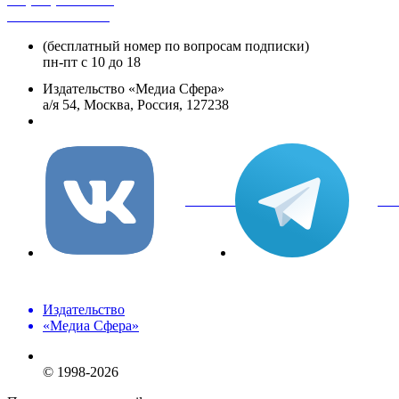
+8 800 250-18-12
(бесплатный номер по вопросам подписки)
пн-пт с 10 до 18
Издательство «Медиа Сфера»
а/я 54, Москва, Россия, 127238
info@mediasphera.ru
вКонтакте
Tel
Издательство
«Медиа Сфера»
© 1998-2026