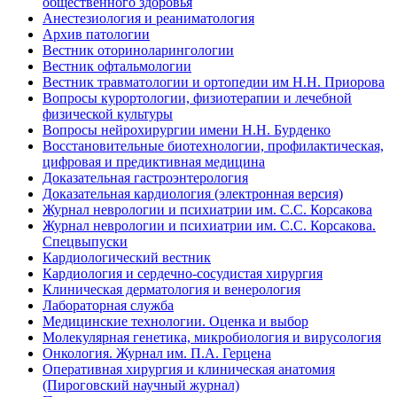
общественного здоровья
Анестезиология и реаниматология
Архив патологии
Вестник оториноларингологии
Вестник офтальмологии
Вестник травматологии и ортопедии им Н.Н. Приорова
Вопросы курортологии, физиотерапии и лечебной
физической культуры
Вопросы нейрохирургии имени Н.Н. Бурденко
Восстановительные биотехнологии, профилактическая,
цифровая и предиктивная медицина
Доказательная гастроэнтерология
Доказательная кардиология (электронная версия)
Журнал неврологии и психиатрии им. С.С. Корсакова
Журнал неврологии и психиатрии им. С.С. Корсакова.
Спецвыпуски
Кардиологический вестник
Кардиология и сердечно-сосудистая хирургия
Клиническая дерматология и венерология
Лабораторная служба
Медицинские технологии. Оценка и выбор
Молекулярная генетика, микробиология и вирусология
Онкология. Журнал им. П.А. Герцена
Оперативная хирургия и клиническая анатомия
(Пироговский научный журнал)