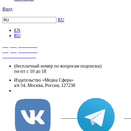
Вход
RU
EN
RU
+7 (495) 482-4118
+7 (495) 482-4329
+8 800 250-18-12
(бесплатный номер по вопросам подписки)
пн-пт с 10 до 18
Издательство «Медиа Сфера»
а/я 54, Москва, Россия, 127238
info@mediasphera.ru
вКонтакте
Tel