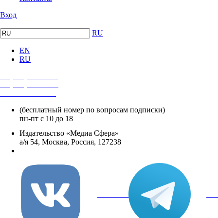
Вход
RU
EN
RU
+7 (495) 482-4118
+7 (495) 482-4329
+8 800 250-18-12
(бесплатный номер по вопросам подписки)
пн-пт с 10 до 18
Издательство «Медиа Сфера»
а/я 54, Москва, Россия, 127238
info@mediasphera.ru
вКонтакте
Tel