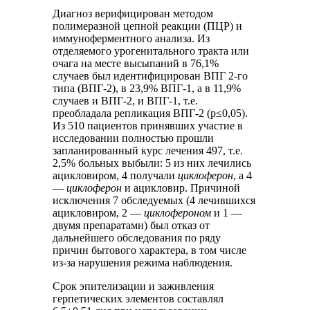
Диагноз верифицирован методом
полимеразной цепной реакции (ПЦР) и
иммуноферментного анализа. Из
отделяемого урогенитального тракта или
очага на месте высыпаний в 76,1%
случаев был идентифицирован ВПГ 2-го
типа (ВПГ-2), в 23,9% ВПГ-1, а в 11,9%
случаев и ВПГ-2, и ВПГ-1, т.е.
преобладала репликация ВПГ-2 (р≤0,05).
Из 510 пациентов принявших участие в
исследовании полностью прошли
запланированный курс лечения 497, т.е.
2,5% больных выбыли: 5 из них лечились
ацикловиром, 4 получали
циклоферон
, а 4
—
циклоферон
и ацикловир. Причиной
исключения 7 обследуемых (4 лечившихся
ацикловиром, 2 —
циклофероном
и 1 —
двумя препаратами) был отказ от
дальнейшего обследования по ряду
причин бытового характера, в том числе
из-за нарушения режима наблюдения.
Срок эпителизации и заживления
герпетических элементов составлял