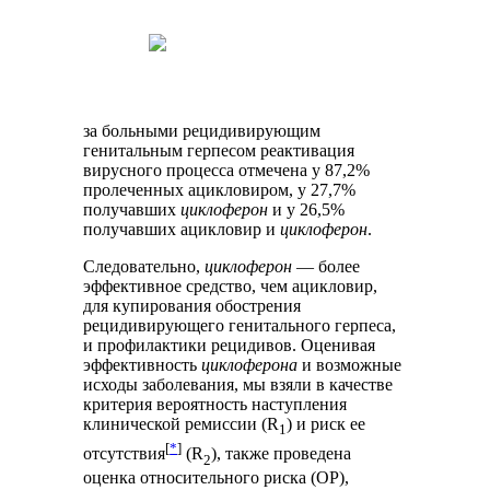
за больными рецидивирующим
генитальным герпесом реактивация
вирусного процесса отмечена у 87,2%
пролеченных ацикловиром, у 27,7%
получавших
циклоферон
и у 26,5%
получавших ацикловир и
циклоферон
.
Следовательно,
циклоферон
— более
эффективное средство, чем ацикловир,
для купирования обострения
рецидивирующего генитального герпеса,
и профилактики рецидивов. Оценивая
эффективность
циклоферона
и возможные
исходы заболевания, мы взяли в качестве
критерия вероятность наступления
клинической ремиссии (R
) и риск ее
1
[
*
]
отсутствия
(R
), также проведена
2
оценка относительного риска (ОР),