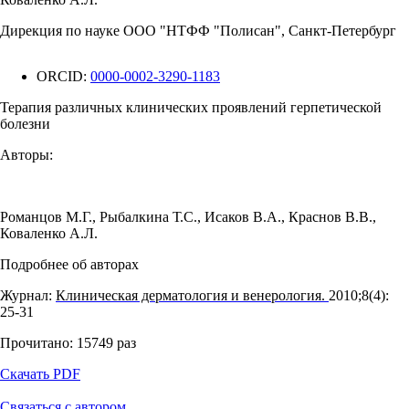
Дирекция по науке ООО "НТФФ "Полисан", Санкт-Петербург
ORCID:
0000-0002-3290-1183
Терапия различных клинических проявлений герпетической
болезни
Авторы:
Романцов М.Г.
,
Рыбалкина Т.С.
,
Исаков В.А.
,
Краснов В.В.
,
Коваленко А.Л.
Подробнее об авторах
Журнал:
Клиническая дерматология и венерология.
2010;8(4):
25‑31
Прочитано:
15749
раз
Скачать PDF
Связаться с автором