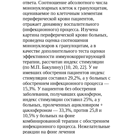
ответа. Соотношение абсолютного числа
мононуклеарных клеток к гранулоцитам,
оцениваемое по клеточным элементам
периферической крови пациентов,
отражает динамику воспалительного
(инфекционного) процесса. Изучена
картина периферической крови больных,
проведена оценка соотношения
мононуклеаров к гранулоцитам, а в
качестве дополнительного теста оценки
эффективности иммунокорригирующей
терапии, рассчитан индекс стимуляции
(по М.П. Бакулину) [10, 20, 22]. У не
имевших обострения пациентов индекс
стимуляции составил 29,2%, а у больных с
обострением инфекционного процесса —
15,3%. У пациентов без обострения
заболевания, получавших
циклоферон
,
индекс стимуляции составил 25%, а у
больных, пролеченных ацикловиром +
циклофероном
— 33,3%, против 25,8 и
10,5% у больных на фоне
комбинированной терапии с обострением
инфекционного процесса. Нежелательные
реакции на фоне лечения