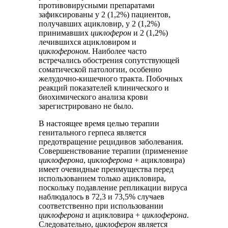
противовирусными препаратами
зафиксированы у 2 (1,2%) пациентов,
получавших ацикловир, у 2 (1,2%)
принимавших
циклоферон
и 2 (1,2%)
лечившихся ацикловиром и
циклофероном
. Наиболее часто
встречались обострения сопутствующей
соматической патологии, особенно
желудочно-кишечного тракта. Побочных
реакций показателей клинического и
биохимического анализа крови
зарегистрировано не было.
В настоящее время целью терапии
генитального герпеса является
предотвращение рецидивов заболевания.
Совершенствование терапии (применение
циклоферона
,
циклоферона
+ ацикловира)
имеет очевидные преимущества перед
использованием только ацикловира,
поскольку подавление репликации вируса
наблюдалось в 72,3 и 73,5% случаев
соответственно при использовании
циклоферона
и ацикловира +
циклоферона
.
Следовательно,
циклоферон
является