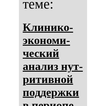
теме:
Кли­ни­ко-
эко­но­ми­
чес­кий
ана­лиз нут­
ри­тив­ной
под­дер­жки
в пе­ри­опе­