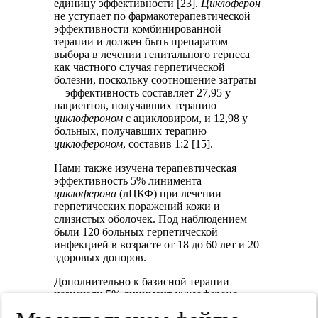
единицу эффективности [23].
Циклоферон
не уступает по фармакотерапевтической
эффективности комбинированной
терапии и должен быть препаратом
выбора в лечении генитального герпеса
как частного случая герпетической
болезни, поскольку соотношение затраты
—эффективность составляет 27,95 у
пациентов, получавших терапию
циклофероном
с ацикловиром, и 12,98 у
больных, получавших терапию
циклофероном
, составив 1:2 [15].
Нами также изучена терапевтическая
эффективность 5% линимента
циклоферона
(лЦКФ) при лечении
герпетических поражений кожи и
слизистых оболочек. Под наблюдением
были 120 больных герпетической
инфекцией в возрасте от 18 до 60 лет и 20
здоровых доноров.
Дополнительно к базисной терапии
назначали 5% линимент
циклоферона
больным (1-я группа) в остром периоде