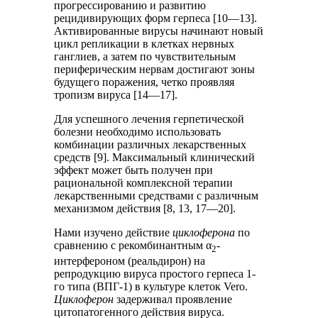
прогрессированию и развитию
рецидивирующих форм герпеса [10—13].
Активированные вирусы начинают новый
цикл репликации в клетках нервных
ганглиев, а затем по чувствительным
периферическим нервам достигают зоны
будущего поражения, четко проявляя
тропизм вируса [14—17].
Для успешного лечения герпетической
болезни необходимо использовать
комбинации различных лекарственных
средств [9]. Максимальный клинический
эффект может быть получен при
рациональной комплексной терапии
лекарственными средствами с различным
механизмом действия [8, 13, 17—20].
Нами изучено действие
циклоферона
по
сравнению с рекомбинантным α
-
2
интерфероном (реальдирон) на
репродукцию вируса простого герпеса 1-
го типа (ВПГ-1) в культуре клеток Vero.
Циклоферон
задерживал проявление
цитопатогенного действия вируса.