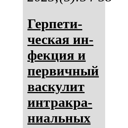
Гер­пе­ти­
чес­кая ин­
фек­ция и
пер­вич­ный
вас­ку­лит
ин­трак­ра­
ни­аль­ных