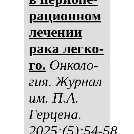
ра­ци­он­ном
ле­че­нии
ра­ка лег­ко­
го.
Он­ко­ло­
гия. Жур­нал
им. П.А.
Гер­це­на.
2025;(5):54-58