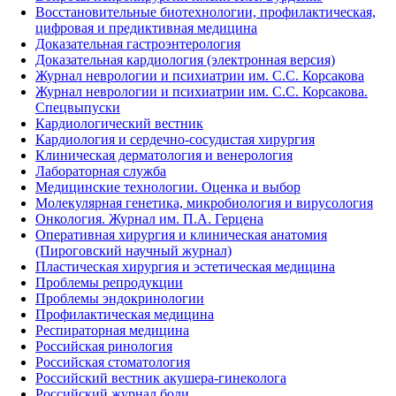
Восстановительные биотехнологии, профилактическая,
цифровая и предиктивная медицина
Доказательная гастроэнтерология
Доказательная кардиология (электронная версия)
Журнал неврологии и психиатрии им. С.С. Корсакова
Журнал неврологии и психиатрии им. С.С. Корсакова.
Спецвыпуски
Кардиологический вестник
Кардиология и сердечно-сосудистая хирургия
Клиническая дерматология и венерология
Лабораторная служба
Медицинские технологии. Оценка и выбор
Молекулярная генетика, микробиология и вирусология
Онкология. Журнал им. П.А. Герцена
Оперативная хирургия и клиническая анатомия
(Пироговский научный журнал)
Пластическая хирургия и эстетическая медицина
Проблемы репродукции
Проблемы эндокринологии
Профилактическая медицина
Респираторная медицина
Российская ринология
Российская стоматология
Российский вестник акушера-гинеколога
Российский журнал боли