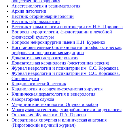
общественного здоровья
Анестезиология и реаниматология
Архив патологии
Вестник оториноларингологии
Вестник офтальмологии
Вестник травматологии и ортопедии им Н.Н. Приорова
Вопросы курортологии, физиотерапии и лечебной
физической культуры
Вопросы нейрохирургии имени Н.Н. Бурденко
Восстановительные биотехнологии, профилактическая,
цифровая и предиктивная медицина
Доказательная гастроэнтерология
Доказательная кардиология (электронная версия)
Журнал неврологии и психиатрии им. С.С. Корсакова
Журнал неврологии и психиатрии им. С.С. Корсакова.
Спецвыпуски
Кардиологический вестник
Кардиология и сердечно-сосудистая хирургия
Клиническая дерматология и венерология
Лабораторная служба
Медицинские технологии. Оценка и выбор
Молекулярная генетика, микробиология и вирусология
Онкология. Журнал им. П.А. Герцена
Оперативная хирургия и клиническая анатомия
(Пироговский научный журнал)