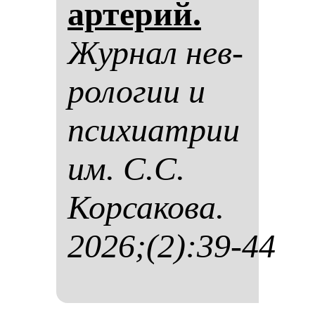
ар­те­рий.
Жур­нал нев­
ро­ло­гии и
пси­хи­ат­рии
им. С.С.
Кор­са­ко­ва.
2026;(2):39-44