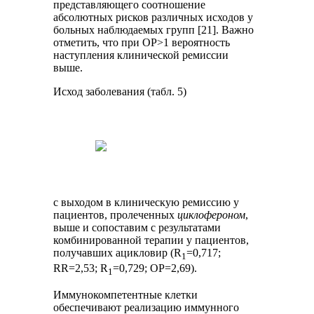
представляющего соотношение
абсолютных рисков различных исходов у
больных наблюдаемых групп [21]. Важно
отметить, что при ОР>1 вероятность
наступления клинической ремиссии
выше.
Исход заболевания (табл. 5)
с выходом в клиническую ремиссию у
пациентов, пролеченных
циклофероном
,
выше и сопоставим с результатами
комбинированной терапии у пациентов,
получавших ацикловир (R
=0,717;
1
RR=2,53; R
=0,729; ОР=2,69).
1
Иммунокомпетентные клетки
обеспечивают реализацию иммунного