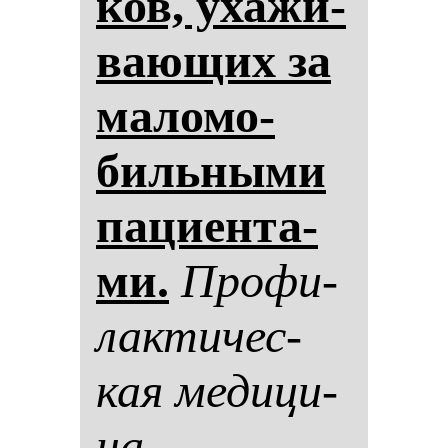
ков, уха­жи­
ва­ющих за
ма­ло­мо­
биль­ны­ми
па­ци­ен­та­
ми.
Про­фи­
лак­ти­чес­
кая ме­ди­ци­
на.