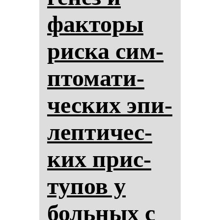
фак­то­ры
рис­ка сим­
пто­ма­ти­
чес­ких эпи­
леп­ти­чес­
ких прис­
ту­пов у
боль­ных с