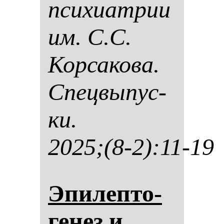
пси­хи­ат­рии
им. С.С.
Кор­са­ко­ва.
Спец­вы­пус­
ки.
2025;(8-2):11-19
Эпи­леп­то­
ге­нез и