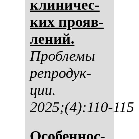
кли­ни­чес­
ких про­яв­
ле­ний.
Проб­ле­мы
реп­ро­дук­
ции.
2025;(4):110-115
Осо­бен­нос­