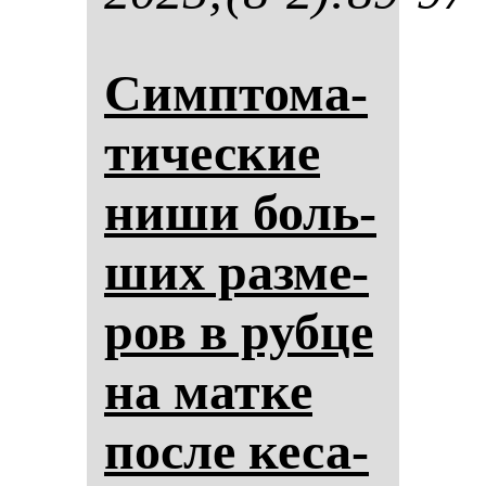
Сим­пто­ма­
ти­чес­кие
ни­ши боль­
ших раз­ме­
ров в руб­це
на мат­ке
пос­ле ке­са­