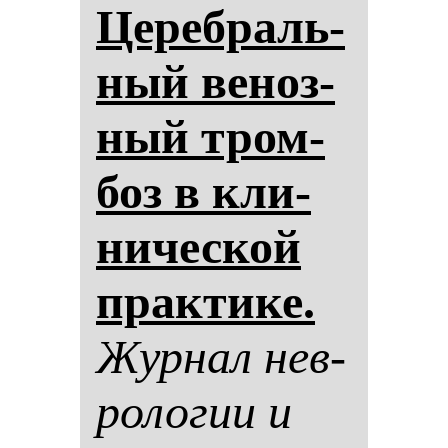
Це­реб­раль­
ный ве­ноз­
ный тром­
боз в кли­
ни­чес­кой
прак­ти­ке.
Жур­нал нев­
ро­ло­гии и