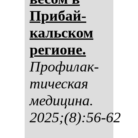
При­бай­
кальском
ре­ги­оне.
Про­фи­лак­
ти­чес­кая
ме­ди­ци­на.
2025;(8):56-62