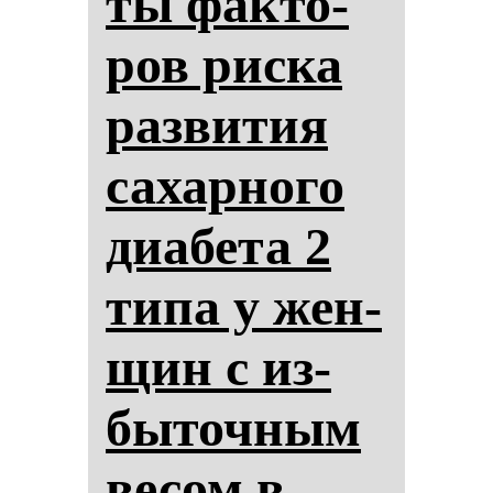
ты фак­то­
ров рис­ка
раз­ви­тия
са­хар­но­го
ди­абе­та 2
ти­па у жен­
щин с из­
бы­точ­ным
ве­сом в