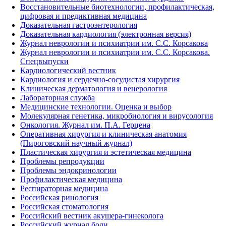
Восстановительные биотехнологии, профилактическая,
цифровая и предиктивная медицина
Доказательная гастроэнтерология
Доказательная кардиология (электронная версия)
Журнал неврологии и психиатрии им. С.С. Корсакова
Журнал неврологии и психиатрии им. С.С. Корсакова.
Спецвыпуски
Кардиологический вестник
Кардиология и сердечно-сосудистая хирургия
Клиническая дерматология и венерология
Лабораторная служба
Медицинские технологии. Оценка и выбор
Молекулярная генетика, микробиология и вирусология
Онкология. Журнал им. П.А. Герцена
Оперативная хирургия и клиническая анатомия
(Пироговский научный журнал)
Пластическая хирургия и эстетическая медицина
Проблемы репродукции
Проблемы эндокринологии
Профилактическая медицина
Респираторная медицина
Российская ринология
Российская стоматология
Российский вестник акушера-гинеколога
Российский журнал боли