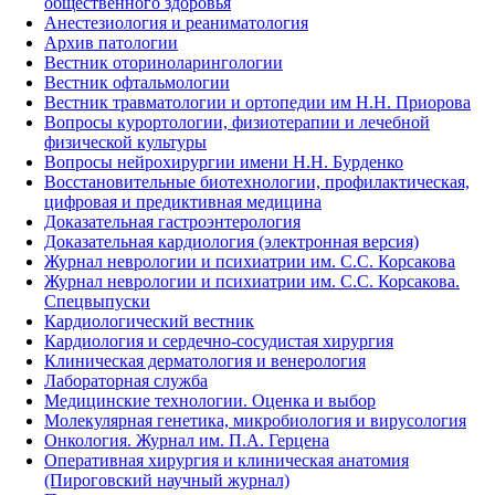
общественного здоровья
Анестезиология и реаниматология
Архив патологии
Вестник оториноларингологии
Вестник офтальмологии
Вестник травматологии и ортопедии им Н.Н. Приорова
Вопросы курортологии, физиотерапии и лечебной
физической культуры
Вопросы нейрохирургии имени Н.Н. Бурденко
Восстановительные биотехнологии, профилактическая,
цифровая и предиктивная медицина
Доказательная гастроэнтерология
Доказательная кардиология (электронная версия)
Журнал неврологии и психиатрии им. С.С. Корсакова
Журнал неврологии и психиатрии им. С.С. Корсакова.
Спецвыпуски
Кардиологический вестник
Кардиология и сердечно-сосудистая хирургия
Клиническая дерматология и венерология
Лабораторная служба
Медицинские технологии. Оценка и выбор
Молекулярная генетика, микробиология и вирусология
Онкология. Журнал им. П.А. Герцена
Оперативная хирургия и клиническая анатомия
(Пироговский научный журнал)