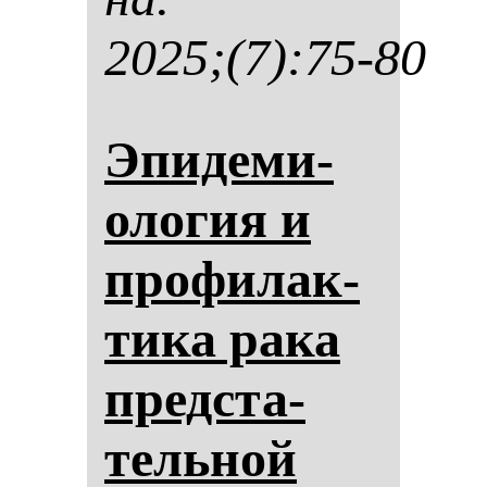
2025;(7):75-80
Эпи­де­ми­
оло­гия и
про­фи­лак­
ти­ка ра­ка
пред­ста­
тель­ной