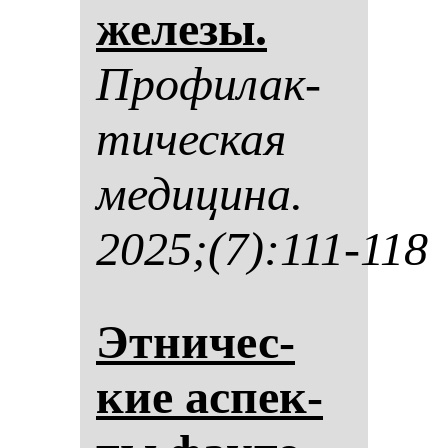
же­ле­зы.
Про­фи­лак­
ти­чес­кая
ме­ди­ци­на.
2025;(7):111-118
Эт­ни­чес­
кие ас­пек­