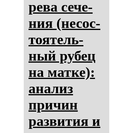
ре­ва се­че­
ния (не­сос­
то­ятель­
ный ру­бец
на мат­ке):
ана­лиз
при­чин
раз­ви­тия и