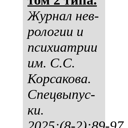
Жур­нал нев­
ро­ло­гии и
пси­хи­ат­рии
им. С.С.
Кор­са­ко­ва.
Спец­вы­пус­
ки.
2025;(8-2):89-97