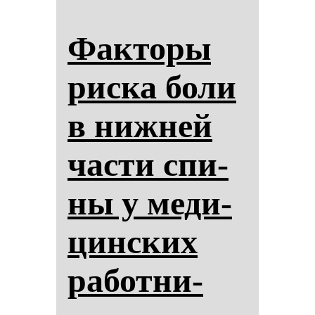
Фак­то­ры
рис­ка бо­ли
в ниж­ней
час­ти спи­
ны у ме­ди­
цин­ских
ра­бот­ни­