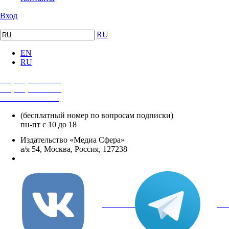
Вход
RU
EN
RU
+7 (495) 482-4118
+7 (495) 482-4329
+8 800 250-18-12
(бесплатный номер по вопросам подписки)
пн-пт с 10 до 18
Издательство «Медиа Сфера»
а/я 54, Москва, Россия, 127238
info@mediasphera.ru
вКонтакте
Tel