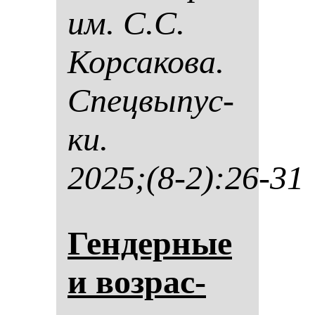
им. С.С.
Кор­са­ко­ва.
Спец­вы­пус­
ки.
2025;(8-2):26-31
Ген­дер­ные
и воз­рас­