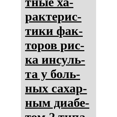
тные ха­
рак­те­рис­
ти­ки фак­
то­ров рис­
ка ин­суль­
та у боль­
ных са­хар­
ным ди­абе­
том 2 ти­па.