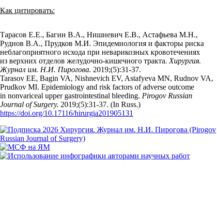
Как цитировать:
Тарасов Е.Е., Багин В.А., Нишневич Е.В., Астафьева М.Н.,
Руднов В.А., Прудков М.И. Эпидемиология и факторы риска
неблагоприятного исхода при неварикозных кровотечениях
из верхних отделов желудочно-кишечного тракта.
Хирургия.
Журнал им. Н.И. Пирогова.
2019;(5):31‑37.
Tarasov EE, Bagin VA, Nishnevich EV, Astafyeva MN, Rudnov VA,
Prudkov MI. Epidemiology and risk factors of adverse outcome
in nonvariceal upper gastrointestinal bleeding.
Pirogov Russian
Journal of Surgery.
2019;(5):31‑37. (In Russ.)
https://doi.org/10.17116/hirurgia201905131