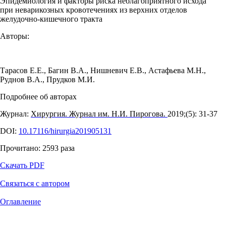
Эпидемиология и факторы риска неблагоприятного исхода
при неварикозных кровотечениях из верхних отделов
желудочно-кишечного тракта
Авторы:
Тарасов Е.Е.
,
Багин В.А.
,
Нишневич Е.В.
,
Астафьева М.Н.
,
Руднов В.А.
,
Прудков М.И.
Подробнее об авторах
Журнал:
Хирургия. Журнал им. Н.И. Пирогова.
2019;(5): 31‑37
DOI:
10.17116/hirurgia201905131
Прочитано:
2593
раза
Скачать PDF
Связаться с автором
Оглавление