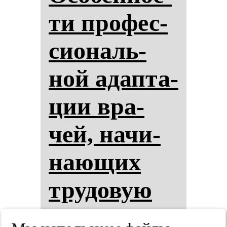
ти про­фес­
си­ональ­
ной адап­та­
ции вра­
чей, на­чи­
на­ющих
тру­до­вую
де­ятель­