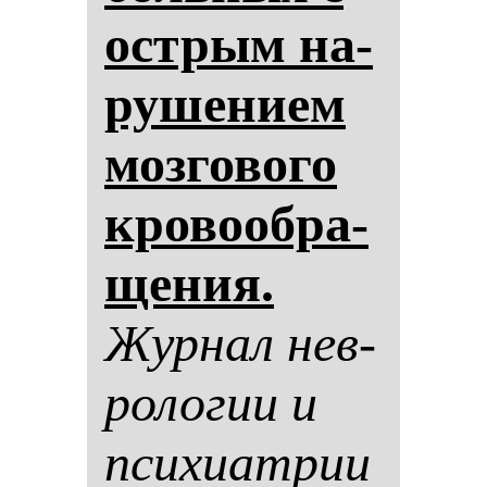
ос­трым на­
ру­ше­ни­ем
моз­го­во­го
кро­во­об­ра­
ще­ния.
Жур­нал нев­
ро­ло­гии и
пси­хи­ат­рии