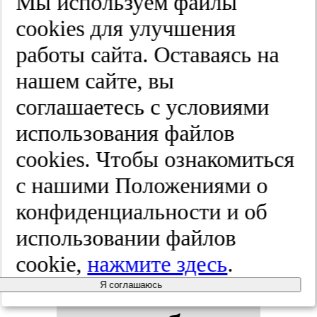
Мы используем файлы
ность.
Про­
cооkies для улучшения
работы сайта. Оставаясь на
фи­лак­ти­
нашем сайте, вы
чес­кая ме­
соглашаетесь с условиями
использования файлов
ди­ци­на.
cооkies. Чтобы ознакомиться
2025;(9):112-118
с нашими Положениями о
конфиденциальности и об
использовании файлов
Оцен­ка
cookie,
нажмите здесь
.
пре­дик­то­
Я соглашаюсь