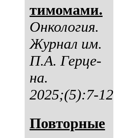
ти­мо­ма­ми.
Он­ко­ло­гия.
Жур­нал им.
П.А. Гер­це­
на.
2025;(5):7-12
Пов­тор­ные