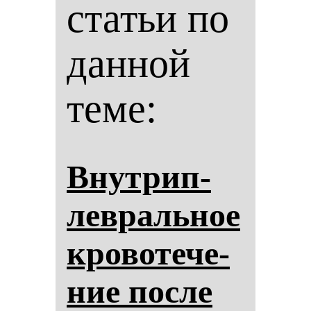
статьи по
данной
теме:
Внут­рип­
лев­раль­ное
кро­во­те­че­
ние пос­ле