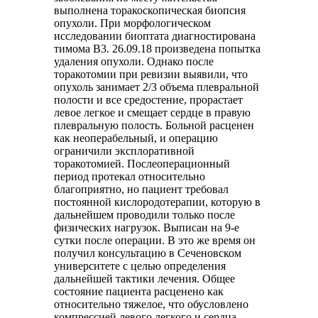
выполнена торакоскопическая биопсия
опухоли. При морфологическом
исследовании биоптата диагностирована
тимома В3. 26.09.18 произведена попытка
удаления опухоли. Однако после
торакотомии при ревизии выявили, что
опухоль занимает 2/3 объема плевральной
полости и все средостение, прорастает
левое легкое и смещает сердце в правую
плевральную полость. Больной расценен
как неоперабельный, и операцию
ограничили эксплоративной
торакотомией. Послеоперационный
период протекал относительно
благоприятно, но пациент требовал
постоянной кислородотерапии, которую в
дальнейшем проводили только после
физических нагрузок. Выписан на 9-е
сутки после операции. В это же время он
получил консультацию в Сеченовском
университете с целью определения
дальнейшей тактики лечения. Общее
состояние пациента расценено как
относительно тяжелое, что обусловлено
компрессией левого легкого и сердца,