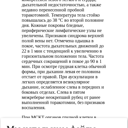
дыхательной недостаточностью, а также
недавно перенесенной пробной
торакотомией. Температура тела стойко
повышалась до 38 °C во второй половине
дня. Кожные покровы бледные,
периферические лимфатические узлы не
увеличены. Признаков синдрома верхней
полой вены нет. Отмечена одышка в
покое, частота дыхательных движений до
22 в 1 мин с тенденцией к увеличению в
горизонтальном положении тела. Частота
сердечных сокращений в покое до 90 в 1
мин. При осмотре грудная клетка обычной
формы, при дыхании левая ее половина
отстает от правой. При аускультации в
легких определяется везикулярное
дыхание, ослабленное слева в передних и
боковых отделах. Слева в пятом
межреберье неокрепший рубец от ранее
выполненной торакотомии, без признаков
воспаления.
При МСКТ органов грудной клетки в
левом гемитораксе от уровня переднего
отрезка II ребра и до купола диафрагмы