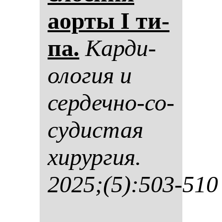
аор­ты I ти­
па.
Кар­ди­
оло­гия и
сер­деч­но-со­
су­дис­тая
хи­рур­гия.
2025;(5):503-510