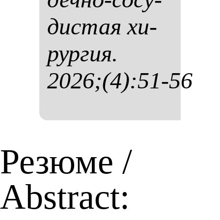
дис­тая хи­
рур­гия.
2026;(4):51-56
Резюме /
Abstract: