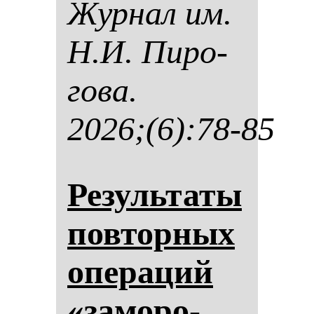
Жур­нал им.
Н.И. Пи­ро­
го­ва.
2026;(6):78-85
Ре­зуль­та­ты
пов­тор­ных
опе­ра­ций
«за­мо­ро­