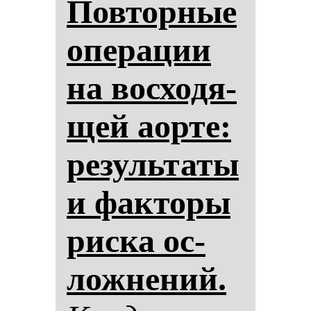
Пов­тор­ные
опе­ра­ции
на вос­хо­дя­
щей аор­те:
ре­зуль­та­ты
и фак­то­ры
рис­ка ос­
лож­не­ний.