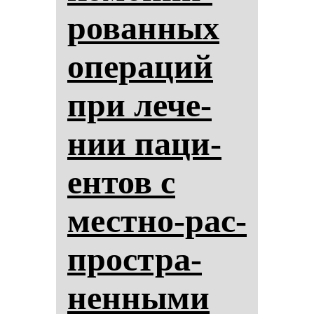
ро­ван­ных
опе­ра­ций
при ле­че­
нии па­ци­
ен­тов с
мес­тно-рас­
простра­
нен­ны­ми