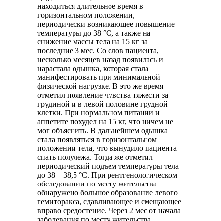
находиться длительное время в
горизонтальном положении,
периодически возникающее повышение
температуры до 38 °C, а также на
снижение массы тела на 15 кг за
последние 3 мес. Со слов пациента,
несколько месяцев назад появилась и
нарастала одышка, которая стала
манифестировать при минимальной
физической нагрузке. В это же время
отметил появление чувства тяжести за
грудиной и в левой половине грудной
клетки. При нормальном питании и
аппетите похудел на 15 кг, что ничем не
мог объяснить. В дальнейшем одышка
стала появляться в горизонтальном
положении тела, что вынудило пациента
спать полулежа. Тогда же отметил
периодический подъем температуры тела
до 38—38,5 °С. При рентгенологическом
обследовании по месту жительства
обнаружено большое образование левого
гемиторакса, сдавливающее и смещающее
вправо средостение. Через 2 мес от начала
заболевания по месту жительства