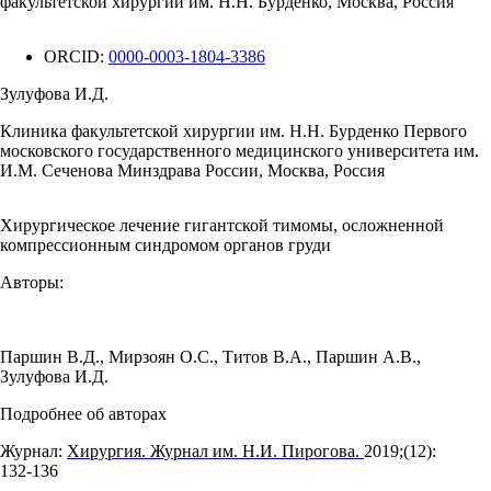
факультетской хирургии им. Н.Н. Бурденко, Москва, Россия
ORCID:
0000-0003-1804-3386
Зулуфова И.Д.
Клиника факультетской хирургии им. Н.Н. Бурденко Первого
московского государственного медицинского университета им.
И.М. Сеченова Минздрава России, Москва, Россия
Хирургическое лечение гигантской тимомы, осложненной
компрессионным синдромом органов груди
Авторы:
Паршин В.Д.
,
Мирзоян О.С.
,
Титов В.А.
,
Паршин А.В.
,
Зулуфова И.Д.
Подробнее об авторах
Журнал:
Хирургия. Журнал им. Н.И. Пирогова.
2019;(12):
132‑136