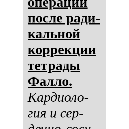
опе­ра­ции
пос­ле ра­ди­
каль­ной
кор­рек­ции
тет­ра­ды
Фал­ло.
Кар­ди­оло­
гия и сер­
деч­но-со­су­