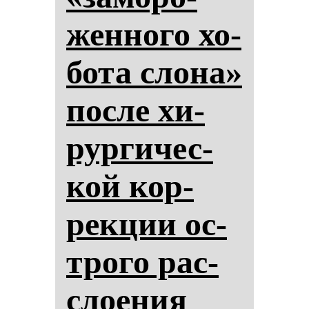
жен­но­го хо­
бо­та сло­на»
пос­ле хи­
рур­ги­чес­
кой кор­
рек­ции ос­
тро­го рас­
сло­ения