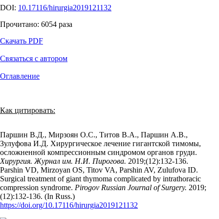
DOI:
10.17116/hirurgia2019121132
Прочитано:
6054
раза
Скачать PDF
Связаться с автором
Оглавление
Как цитировать:
Паршин В.Д., Мирзоян О.С., Титов В.А., Паршин А.В.,
Зулуфова И.Д. Хирургическое лечение гигантской тимомы,
осложненной компрессионным синдромом органов груди.
Хирургия. Журнал им. Н.И. Пирогова.
2019;(12):132‑136.
Parshin VD, Mirzoyan OS, Titov VA, Parshin AV, Zulufova ID.
Surgical treatment of giant thymoma complicated by intrathoracic
compression syndrome.
Pirogov Russian Journal of Surgery.
2019;
(12):132‑136. (In Russ.)
https://doi.org/10.17116/hirurgia2019121132