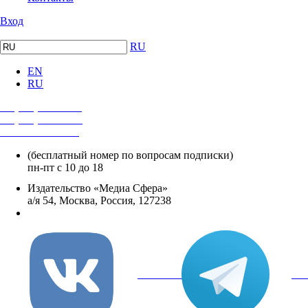
Вход
RU
EN
RU
+7 (495) 482-4118
+7 (495) 482-4329
+8 800 250-18-12
(бесплатный номер по вопросам подписки)
пн-пт с 10 до 18
Издательство «Медиа Сфера»
а/я 54, Москва, Россия, 127238
info@mediasphera.ru
вКонтакте
Tel