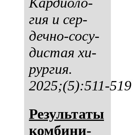
Кар­ди­оло­
гия и сер­
деч­но-со­су­
дис­тая хи­
рур­гия.
2025;(5):511-519
Ре­зуль­та­ты
ком­би­ни­