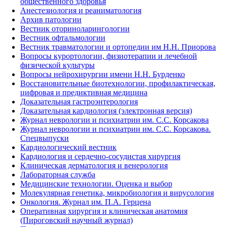
общественного здоровья
Анестезиология и реаниматология
Архив патологии
Вестник оториноларингологии
Вестник офтальмологии
Вестник травматологии и ортопедии им Н.Н. Приорова
Вопросы курортологии, физиотерапии и лечебной
физической культуры
Вопросы нейрохирургии имени Н.Н. Бурденко
Восстановительные биотехнологии, профилактическая,
цифровая и предиктивная медицина
Доказательная гастроэнтерология
Доказательная кардиология (электронная версия)
Журнал неврологии и психиатрии им. С.С. Корсакова
Журнал неврологии и психиатрии им. С.С. Корсакова.
Спецвыпуски
Кардиологический вестник
Кардиология и сердечно-сосудистая хирургия
Клиническая дерматология и венерология
Лабораторная служба
Медицинские технологии. Оценка и выбор
Молекулярная генетика, микробиология и вирусология
Онкология. Журнал им. П.А. Герцена
Оперативная хирургия и клиническая анатомия
(Пироговский научный журнал)