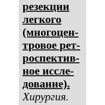
ре­зек­ции
лег­ко­го
(мно­го­цен­
тро­вое рет­
рос­пек­тив­
ное ис­сле­
до­ва­ние).
Хи­рур­гия.