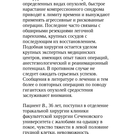
определенных видах опухолей, быстрое
нарастание компрессионного синдрома
приводят к лимиту времени и вынуждают
применять агрессивные и рискованные
операции. Последние часто связаны с
обширными резекциями легочной
паренхимы, крупных сосудов с
последующим их восстановлением.
Подобная хирургия остается уделом
крупных экспертных медицинских
центров, имеющих опыт таких операций,
анестезиологический и реанимационный
потенциал. В противном случае не
следует ожидать серьезных успехов.
Сообщения в литературе о лечении и тем
более о повторных операциях по поводу
гигантских опухолей средостения
заслуживают внимания.
Пациент
В.
, 36 лет, поступил в отделение
торакальной хирургии клиники
факультетской хирургии Сеченовского
университета с жалобами на одышку в
покое, чувство тяжести в левой половине
грудной клетки, невозможность