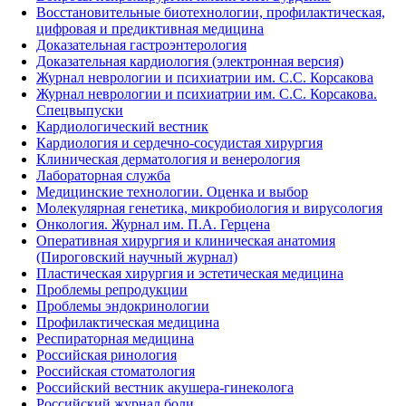
Восстановительные биотехнологии, профилактическая,
цифровая и предиктивная медицина
Доказательная гастроэнтерология
Доказательная кардиология (электронная версия)
Журнал неврологии и психиатрии им. С.С. Корсакова
Журнал неврологии и психиатрии им. С.С. Корсакова.
Спецвыпуски
Кардиологический вестник
Кардиология и сердечно-сосудистая хирургия
Клиническая дерматология и венерология
Лабораторная служба
Медицинские технологии. Оценка и выбор
Молекулярная генетика, микробиология и вирусология
Онкология. Журнал им. П.А. Герцена
Оперативная хирургия и клиническая анатомия
(Пироговский научный журнал)
Пластическая хирургия и эстетическая медицина
Проблемы репродукции
Проблемы эндокринологии
Профилактическая медицина
Респираторная медицина
Российская ринология
Российская стоматология
Российский вестник акушера-гинеколога
Российский журнал боли