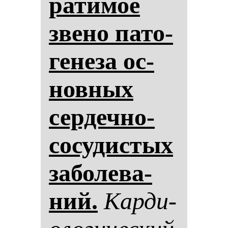
ра­ти­мое
зве­но па­то­
ге­не­за ос­
нов­ных
сер­деч­но-
со­су­дис­тых
за­бо­ле­ва­
ний.
Кар­ди­