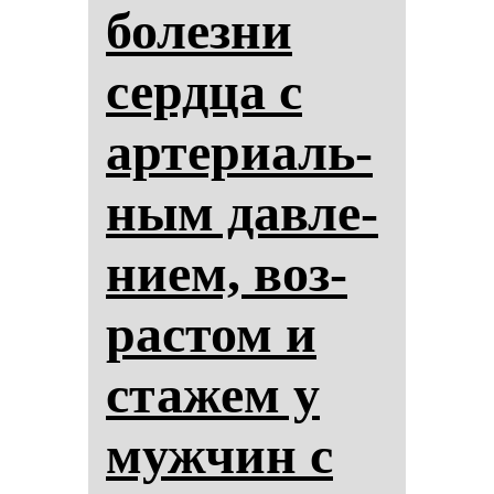
бо­лез­ни
сер­дца с
ар­те­ри­аль­
ным дав­ле­
ни­ем, воз­
рас­том и
ста­жем у
муж­чин с