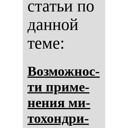
статьи по
данной
теме:
Воз­мож­нос­
ти при­ме­
не­ния ми­
то­хон­дри­