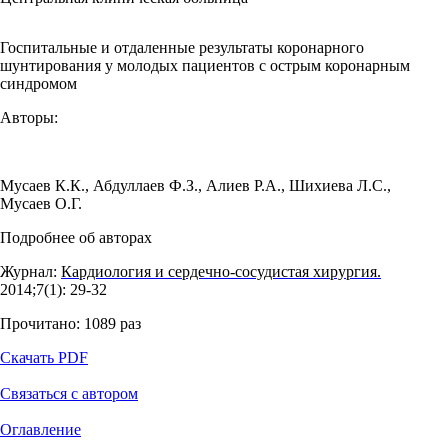
Госпитальные и отдаленные результаты коронарного
шунтирования у молодых пациентов с острым коронарным
синдромом
Авторы:
Мусаев К.К.
,
Абдуллаев Ф.З.
,
Алиев Р.А.
,
Шихиева Л.С.
,
Мусаев О.Г.
Подробнее об авторах
Журнал:
Кардиология и сердечно-сосудистая хирургия.
2014;7(1): 29‑32
Прочитано:
1089
раз
Скачать PDF
Связаться с автором
Оглавление