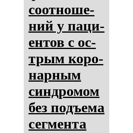
со­от­но­ше­
ний у па­ци­
ен­тов с ос­
трым ко­ро­
нар­ным
син­дро­мом
без подъе­ма
сег­мен­та