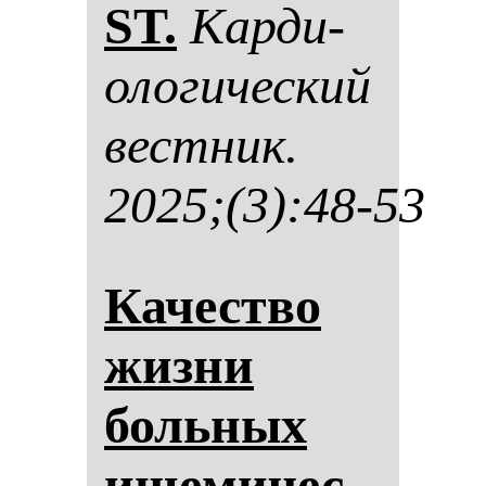
ST.
Кар­ди­
оло­ги­чес­кий
вес­тник.
2025;(3):48-53
Ка­чес­тво
жиз­ни
боль­ных
ише­ми­чес­