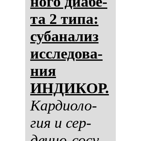
но­го ди­абе­
та 2 ти­па:
су­ба­на­лиз
ис­сле­до­ва­
ния
ИНДИКОР.
Кар­ди­оло­
гия и сер­
деч­но-со­су­