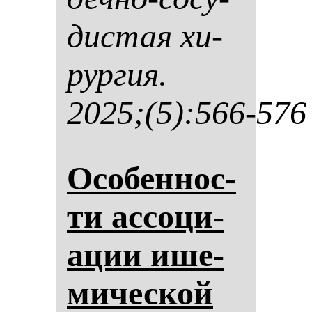
дис­тая хи­
рур­гия.
2025;(5):566-576
Осо­бен­нос­
ти ас­со­ци­
ации ише­
ми­чес­кой