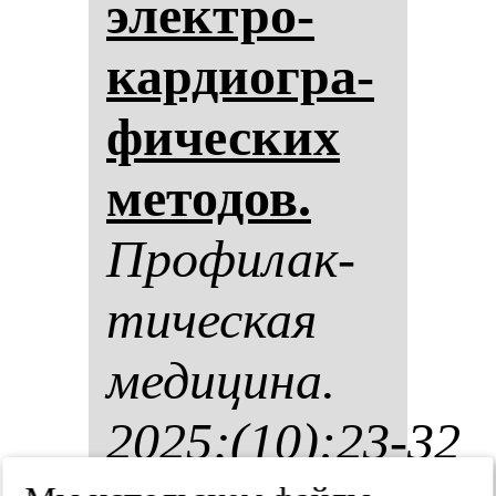
элек­тро­
кар­ди­ог­ра­
фи­чес­ких
ме­то­дов.
Про­фи­лак­
ти­чес­кая
ме­ди­ци­на.
2025;(10):23-32