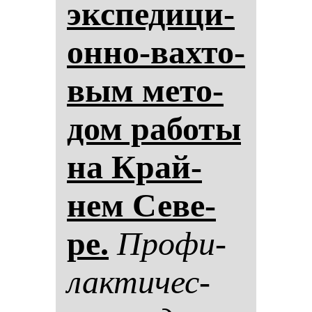
эк­спе­ди­ци­
он­но-вах­то­
вым ме­то­
дом ра­бо­ты
на Край­
нем Се­ве­
ре.
Про­фи­
лак­ти­чес­