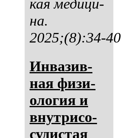
кая ме­ди­ци­
на.
2025;(8):34-40
Ин­ва­зив­
ная фи­зи­
оло­гия и
внут­ри­со­
су­дис­тая