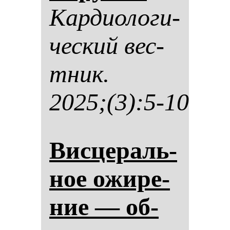
Кар­ди­оло­ги­
чес­кий вес­
тник.
2025;(3):5-10
Вис­це­раль­
ное ожи­ре­
ние — об­