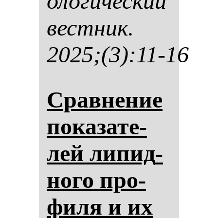
оло­ги­чес­кий
вес­тник.
2025;(3):11-16
Срав­не­ние
по­ка­за­те­
лей ли­пид­
но­го про­
фи­ля и их