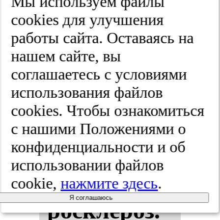
Мы используем файлы
Бел­ки меж­
cооkies для улучшения
работы сайта. Оставаясь на
кле­точ­ной
нашем сайте, вы
ад­ге­зии —
соглашаетесь с условиями
использования файлов
кад­ге­ри­ны
cооkies. Чтобы ознакомиться
P, E, H и
с нашими Положениями о
конфиденциальности и об
пе­ри­фе­ри­
использовании файлов
чес­кий ате­
cookie,
нажмите здесь
.
Я соглашаюсь
рос­кле­роз.