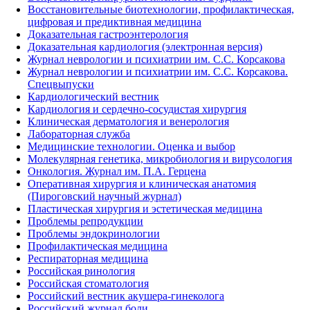
Восстановительные биотехнологии, профилактическая,
цифровая и предиктивная медицина
Доказательная гастроэнтерология
Доказательная кардиология (электронная версия)
Журнал неврологии и психиатрии им. С.С. Корсакова
Журнал неврологии и психиатрии им. С.С. Корсакова.
Спецвыпуски
Кардиологический вестник
Кардиология и сердечно-сосудистая хирургия
Клиническая дерматология и венерология
Лабораторная служба
Медицинские технологии. Оценка и выбор
Молекулярная генетика, микробиология и вирусология
Онкология. Журнал им. П.А. Герцена
Оперативная хирургия и клиническая анатомия
(Пироговский научный журнал)
Пластическая хирургия и эстетическая медицина
Проблемы репродукции
Проблемы эндокринологии
Профилактическая медицина
Респираторная медицина
Российская ринология
Российская стоматология
Российский вестник акушера-гинеколога
Российский журнал боли