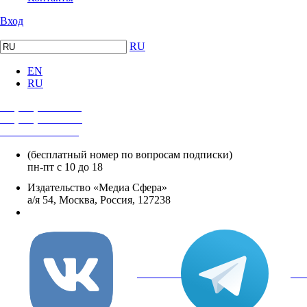
Вход
RU
EN
RU
+7 (495) 482-4118
+7 (495) 482-4329
+8 800 250-18-12
(бесплатный номер по вопросам подписки)
пн-пт с 10 до 18
Издательство «Медиа Сфера»
а/я 54, Москва, Россия, 127238
info@mediasphera.ru
вКонтакте
Tel