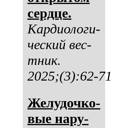
сер­дце.
Кар­ди­оло­ги­
чес­кий вес­
тник.
2025;(3):62-71
Же­лу­доч­ко­
вые на­ру­