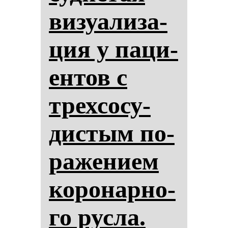
ви­зу­али­за­
ция у па­ци­
ен­тов с
трех­со­су­
дис­тым по­
ра­же­ни­ем
ко­ро­нар­но­
го рус­ла.