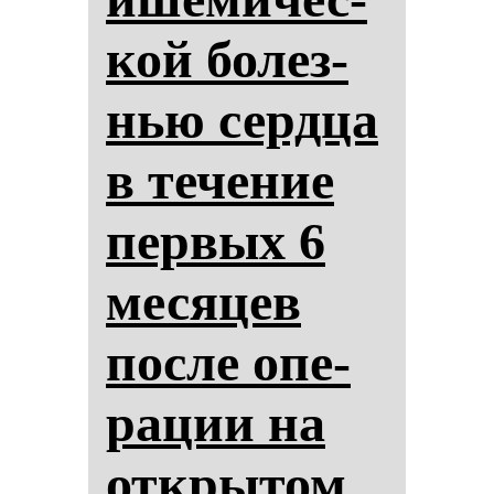
кой бо­лез­
нью сер­дца
в те­че­ние
пер­вых 6
ме­ся­цев
пос­ле опе­
ра­ции на
от­кры­том