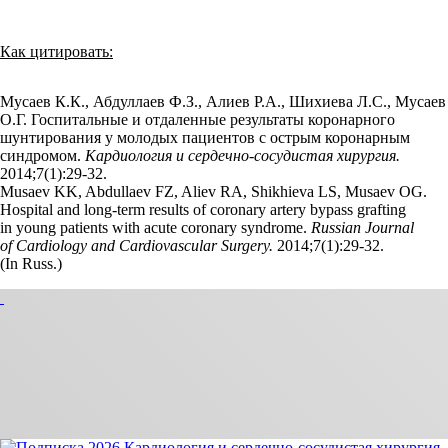
Как цитировать:
Мусаев К.К., Абдуллаев Ф.З., Алиев Р.А., Шихиева Л.С., Мусаев
О.Г. Госпитальные и отдаленные результаты коронарного
шунтирования у молодых пациентов с острым коронарным
синдромом.
Кардиология и сердечно-сосудистая хирургия.
2014;7(1):29‑32.
Musaev KK, Abdullaev FZ, Aliev RA, Shikhieva LS, Musaev OG.
Hospital and long-term results of coronary artery bypass grafting
in young patients with acute coronary syndrome.
Russian Journal
of Cardiology and Cardiovascular Surgery.
2014;7(1):29‑32.
(In Russ.)