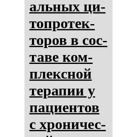
аль­ных ци­
топ­ро­тек­
то­ров в сос­
та­ве ком­
плексной
те­ра­пии у
па­ци­ен­тов
с хро­ни­чес­