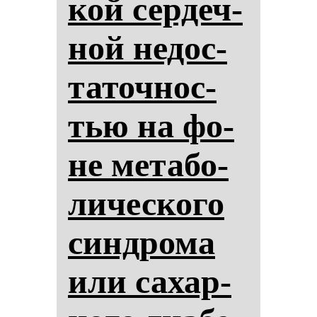
кой сер­деч­
ной не­дос­
та­точ­нос­
тью на фо­
не ме­та­бо­
ли­чес­ко­го
син­дро­ма
или са­хар­