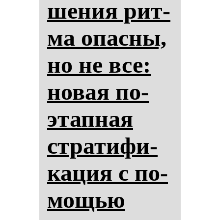
ше­ния рит­
ма опас­ны,
но не все:
но­вая по­
этап­ная
стра­ти­фи­
ка­ция с по­
мощью