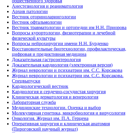
общественного здоровья
Анестезиология и реаниматология
Архив патологии
Вестник оториноларингологии
Вестник офтальмологии
Вестник травматологии и ортопедии им Н.Н. Приорова
Вопросы курортологии, физиотерапии и лечебной
физической культуры
Вопросы нейрохирургии имени Н.Н. Бурденко
Восстановительные биотехнологии, профилактическая,
цифровая и предиктивная медицина
Доказательная гастроэнтерология
Доказательная кардиология (электронная версия)
Журнал неврологии и психиатрии им. С.С. Корсакова
Журнал неврологии и психиатрии им. С.С. Корсакова.
Спецвыпуски
Кардиологический вестник
Кардиология и сердечно-сосудистая хирургия
Клиническая дерматология и венерология
Лабораторная служба
Медицинские технологии. Оценка и выбор
Молекулярная генетика, микробиология и вирусология
Онкология. Журнал им. П.А. Герцена
Оперативная хирургия и клиническая анатомия
(Пироговский научный журнал)