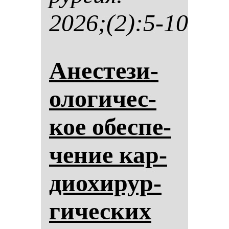
2026;(2):5-10
Анес­те­зи­
оло­ги­чес­
кое обес­пе­
че­ние кар­
ди­охи­рур­
ги­чес­ких