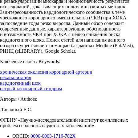
к реваскуляризации миокарда и неоднозначность результатов
исследований, доказывающих пользу инвазивных методик.
Заинтересованность кардиологического сообщества в теме
чрескожного коронарного вмешательства (ЧКВ) при ХОКА
за последние годы резко выросла. Данный обзор содержит
современные данные, характеризующие обоснованность
и возможность ЧКВ при ХОКА с целью снижения риска
кардиогенного шока. Поиск статей для написания данного
обзора осуществляли с помощью баз данных Medline (PubMed),
РИНЦ (eLIBRARY), Google Scholar.
Ключевые слова / Keywords:
хроническая окклюзия коронарной артерии
реканализация
кардиогенный шок
острый коронарный синдром
Авторы / Authors:
Ливадный Е.С.
ФГБНУ «Научно-исследовательский институт комплексных
проблем сердечно-сосудистых заболеваний»
ORCID:
0000-0003-1716-782X