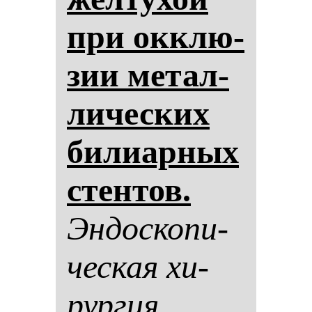
при ок­клю­
зии ме­тал­
ли­чес­ких
би­ли­ар­ных
стен­тов.
Эн­дос­ко­пи­
чес­кая хи­
рур­гия.