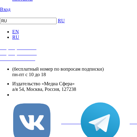
Вход
RU
EN
RU
+7 (495) 482-4118
+7 (495) 482-4329
+8 800 250-18-12
(бесплатный номер по вопросам подписки)
пн-пт с 10 до 18
Издательство «Медиа Сфера»
а/я 54, Москва, Россия, 127238
info@mediasphera.ru
вКонтакте
Tel