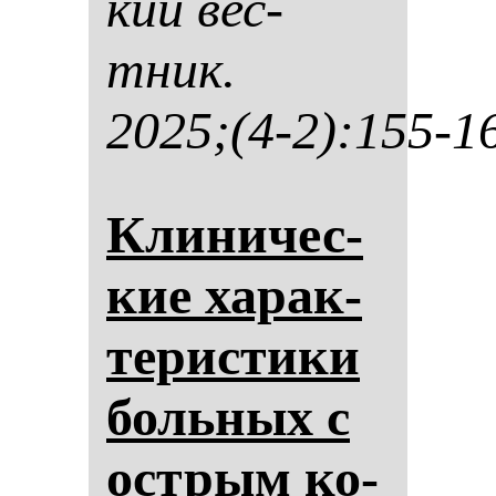
кий вес­
тник.
2025;(4-2):155-1
Кли­ни­чес­
кие ха­рак­
те­рис­ти­ки
боль­ных с
ос­трым ко­