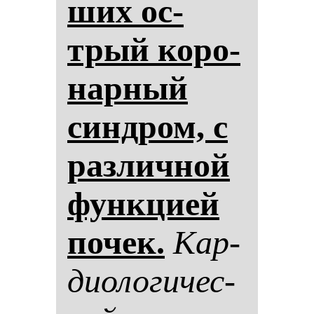
ших ос­
трый ко­ро­
нар­ный
син­дром, с
раз­лич­ной
фун­кци­ей
по­чек.
Кар­
ди­оло­ги­чес­