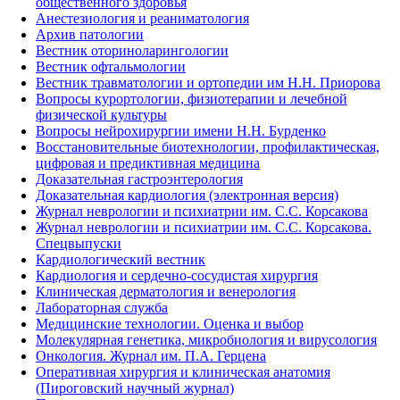
общественного здоровья
Анестезиология и реаниматология
Архив патологии
Вестник оториноларингологии
Вестник офтальмологии
Вестник травматологии и ортопедии им Н.Н. Приорова
Вопросы курортологии, физиотерапии и лечебной
физической культуры
Вопросы нейрохирургии имени Н.Н. Бурденко
Восстановительные биотехнологии, профилактическая,
цифровая и предиктивная медицина
Доказательная гастроэнтерология
Доказательная кардиология (электронная версия)
Журнал неврологии и психиатрии им. С.С. Корсакова
Журнал неврологии и психиатрии им. С.С. Корсакова.
Спецвыпуски
Кардиологический вестник
Кардиология и сердечно-сосудистая хирургия
Клиническая дерматология и венерология
Лабораторная служба
Медицинские технологии. Оценка и выбор
Молекулярная генетика, микробиология и вирусология
Онкология. Журнал им. П.А. Герцена
Оперативная хирургия и клиническая анатомия
(Пироговский научный журнал)