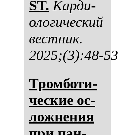
ST.
Кар­ди­
оло­ги­чес­кий
вес­тник.
2025;(3):48-53
Тром­бо­ти­
чес­кие ос­
лож­не­ния
при пан­