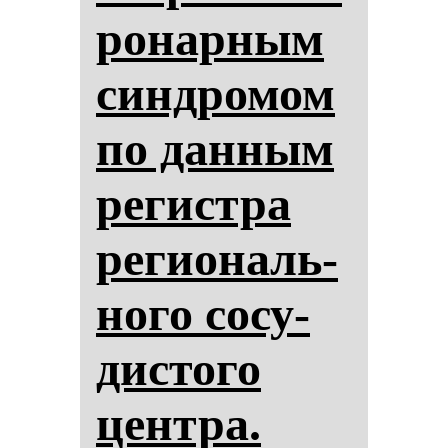
ро­нар­ным
син­дро­мом
по дан­ным
ре­гис­тра
ре­ги­ональ­
но­го со­су­
дис­то­го
цен­тра.