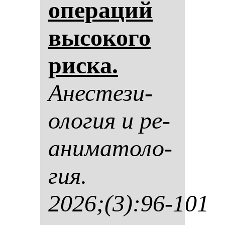
опе­ра­ций
вы­со­ко­го
рис­ка.
Анес­те­зи­
оло­гия и ре­
ани­ма­то­ло­
гия.
2026;(3):96-101