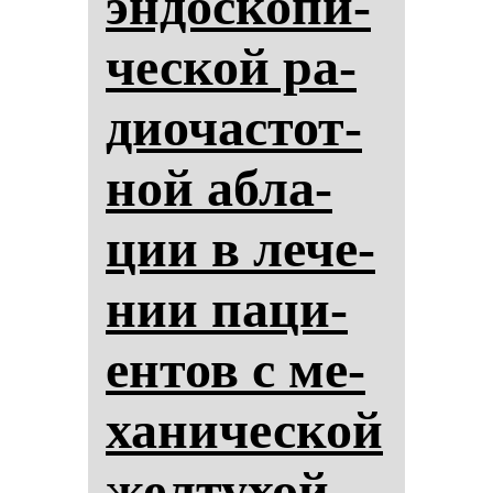
эн­дос­ко­пи­
чес­кой ра­
ди­очас­тот­
ной аб­ла­
ции в ле­че­
нии па­ци­
ен­тов с ме­
ха­ни­чес­кой
жел­ту­хой