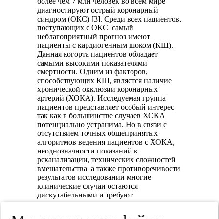
более чем 7 млн человек во всем мире
диагностируют острый коронарный
синдром (ОКС) [3]. Среди всех пациентов,
поступающих с ОКС, самый
неблагоприятный прогноз имеют
пациенты с кардиогенным шоком (КШ).
Данная когорта пациентов обладает
самыми высокими показателями
смертности. Одним из факторов,
способствующих КШ, является наличие
хронической окклюзии коронарных
артерий (ХОКА). Исследуемая группа
пациентов представляет особый интерес,
так как в большинстве случаев ХОКА
потенциально устранима. Но в связи с
отсутствием точных общепринятых
алгоритмов ведения пациентов с ХОКА,
неоднозначности показаний к
реканализации, технических сложностей
вмешательства, а также противоречивости
результатов исследований многие
клинические случаи остаются
дискутабельными и требуют
дополнительного внимания для
объективной оценки ведения пациентов.