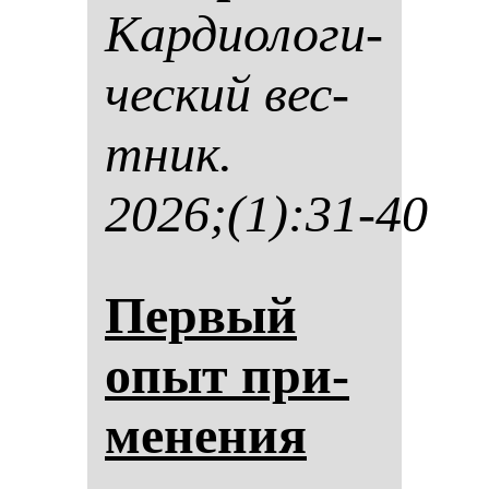
Кар­ди­оло­ги­
чес­кий вес­
тник.
2026;(1):31-40
Пер­вый
опыт при­
ме­не­ния