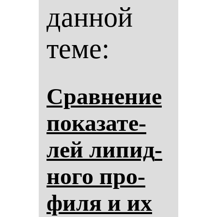
данной
теме:
Срав­не­ние
по­ка­за­те­
лей ли­пид­
но­го про­
фи­ля и их