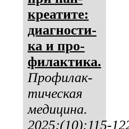
кре­ати­те:
ди­аг­нос­ти­
ка и про­
фи­лак­ти­ка.
Про­фи­лак­
ти­чес­кая
ме­ди­ци­на.
2025;(10):115-12