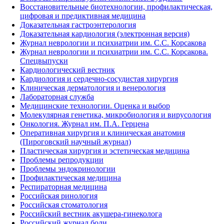
Восстановительные биотехнологии, профилактическая,
цифровая и предиктивная медицина
Доказательная гастроэнтерология
Доказательная кардиология (электронная версия)
Журнал неврологии и психиатрии им. С.С. Корсакова
Журнал неврологии и психиатрии им. С.С. Корсакова.
Спецвыпуски
Кардиологический вестник
Кардиология и сердечно-сосудистая хирургия
Клиническая дерматология и венерология
Лабораторная служба
Медицинские технологии. Оценка и выбор
Молекулярная генетика, микробиология и вирусология
Онкология. Журнал им. П.А. Герцена
Оперативная хирургия и клиническая анатомия
(Пироговский научный журнал)
Пластическая хирургия и эстетическая медицина
Проблемы репродукции
Проблемы эндокринологии
Профилактическая медицина
Респираторная медицина
Российская ринология
Российская стоматология
Российский вестник акушера-гинеколога
Российский журнал боли