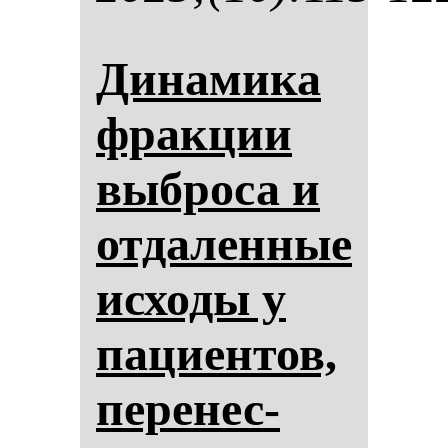
Ди­на­ми­ка
фрак­ции
выб­ро­са и
от­да­лен­ные
ис­хо­ды у
па­ци­ен­тов,
пе­ре­нес­