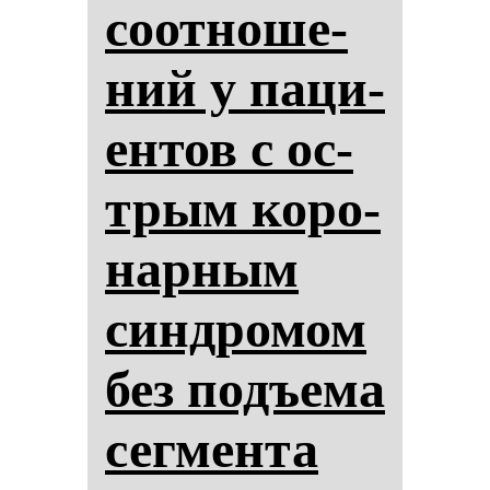
со­от­но­ше­
ний у па­ци­
ен­тов с ос­
трым ко­ро­
нар­ным
син­дро­мом
без подъе­ма
сег­мен­та