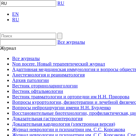
RU
EN
RU
Все журналы
Журнал
Все журналы
Non nocere. Новый терапевтический журнал
Адаптивная медицинская иммунология и вопросы обществ
Анестезиология и реаниматология
Архив патологии
Вестник оториноларингологии
Вестник офтальмологии
Вестник травматологии и ортопедии им Н.Н. Приорова
Вопросы курортологии, физиотерапии и лечебной физичес
Вопросы нейрохирургии имени Н.Н. Бурденко
Восстановительные биотехнологии, профилактическая, ц
Доказательная гастроэнтерология
Доказательная кардиология (электронная версия)
Журнал неврологии и психиатрии им. С.С. Корсакова
Журнал неврологии и психиатрии им. С.С. Корсакова. Сп