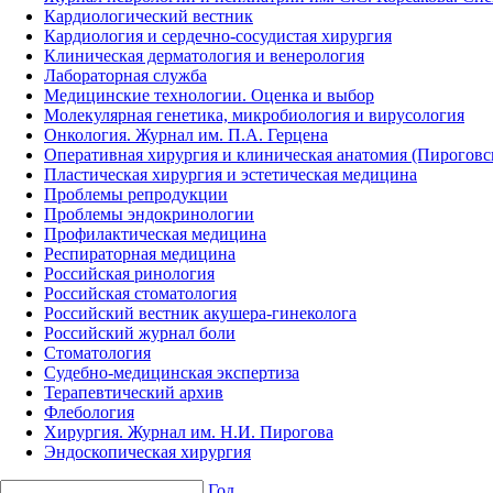
Кардиологический вестник
Кардиология и сердечно-сосудистая хирургия
Клиническая дерматология и венерология
Лабораторная служба
Медицинские технологии. Оценка и выбор
Молекулярная генетика, микробиология и вирусология
Онкология. Журнал им. П.А. Герцена
Оперативная хирургия и клиническая анатомия (Пирогов
Пластическая хирургия и эстетическая медицина
Проблемы репродукции
Проблемы эндокринологии
Профилактическая медицина
Респираторная медицина
Российская ринология
Российская стоматология
Российский вестник акушера-гинеколога
Российский журнал боли
Стоматология
Судебно-медицинская экспертиза
Терапевтический архив
Флебология
Хирургия. Журнал им. Н.И. Пирогова
Эндоскопическая хирургия
Год