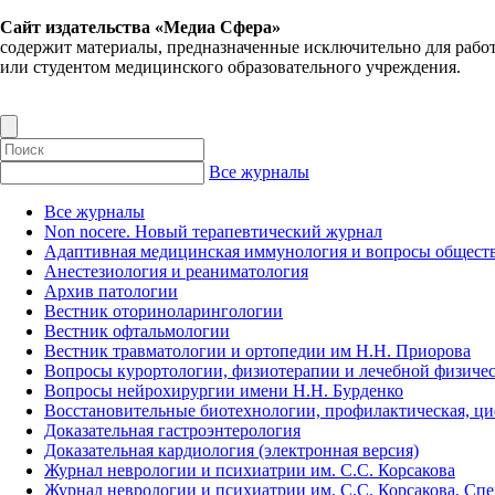
Сайт издательства «Медиа Сфера»
содержит материалы, предназначенные исключительно для рабо
или студентом медицинского образовательного учреждения.
Все журналы
Все журналы
Non nocere. Новый терапевтический журнал
Адаптивная медицинская иммунология и вопросы обществ
Анестезиология и реаниматология
Архив патологии
Вестник оториноларингологии
Вестник офтальмологии
Вестник травматологии и ортопедии им Н.Н. Приорова
Вопросы курортологии, физиотерапии и лечебной физичес
Вопросы нейрохирургии имени Н.Н. Бурденко
Восстановительные биотехнологии, профилактическая, ц
Доказательная гастроэнтерология
Доказательная кардиология (электронная версия)
Журнал неврологии и психиатрии им. С.С. Корсакова
Журнал неврологии и психиатрии им. С.С. Корсакова. Сп