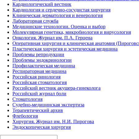
Кардиологический вестник
Кардиология и сердечно-сосудистая хирургия
Клиническая дерматология и венерология
Лабораторная служба
Медицинские технологии. Оценка и выбор
Молекулярная генетика, микробиология и вирусология
Онкология. Журнал им. П.А. Герцена
Оперативная хирургия и клиническая анатомия (Пирогов
Пластическая хирургия и эстетическая медицина
Проблемы репродукции
Проблемы эндокринологии
Профилактическая медицина
Респираторная медицина
Российская ринология
Российская стоматология
Российский вестник акушера-гинеколога
Российский журнал боли
Стоматология
Судебно-медицинская экспертиза
Терапевтический архив
Флебология
Хирургия. Журнал им. Н.И. Пирогова
Эндоскопическая хирургия