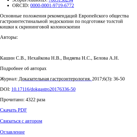
ORCID:
0000-0001-9719-6772
Основные положения рекомендаций Европейского общества
гастроинтестинальной эндоскопии по подготовке толстой
кишки к скрининговой колоноскопии
Авторы:
Кашин С.В.
,
Нехайкова Н.В.
,
Видяева Н.С.
,
Белова А.Н.
Подробнее об авторах
Журнал:
Доказательная гастроэнтерология.
2017;6(3): 36‑50
DOI:
10.17116/dokgastro20176336-50
Прочитано:
4322
раза
Скачать PDF
Связаться с автором
Оглавление