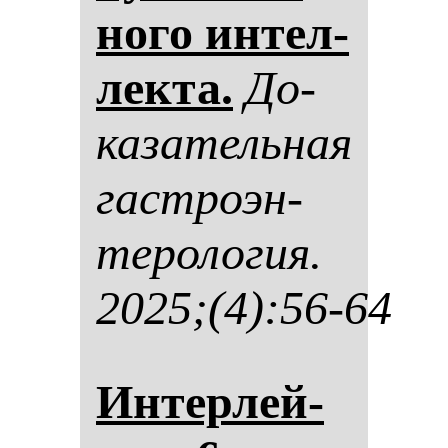
но­го ин­тел­
лек­та.
До­
ка­за­тель­ная
гас­тро­эн­
те­ро­ло­гия.
2025;(4):56-64
Ин­тер­лей­