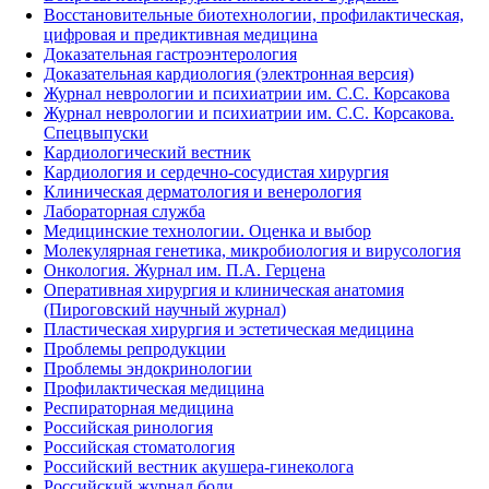
Восстановительные биотехнологии, профилактическая,
цифровая и предиктивная медицина
Доказательная гастроэнтерология
Доказательная кардиология (электронная версия)
Журнал неврологии и психиатрии им. С.С. Корсакова
Журнал неврологии и психиатрии им. С.С. Корсакова.
Спецвыпуски
Кардиологический вестник
Кардиология и сердечно-сосудистая хирургия
Клиническая дерматология и венерология
Лабораторная служба
Медицинские технологии. Оценка и выбор
Молекулярная генетика, микробиология и вирусология
Онкология. Журнал им. П.А. Герцена
Оперативная хирургия и клиническая анатомия
(Пироговский научный журнал)
Пластическая хирургия и эстетическая медицина
Проблемы репродукции
Проблемы эндокринологии
Профилактическая медицина
Респираторная медицина
Российская ринология
Российская стоматология
Российский вестник акушера-гинеколога
Российский журнал боли