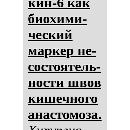
кин-6 как
би­охи­ми­
чес­кий
мар­кер не­
сос­то­ятель­
нос­ти швов
ки­шеч­но­го
анас­то­мо­за.