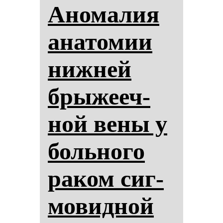
Ано­ма­лия
ана­то­мии
ниж­ней
бры­же­еч­
ной ве­ны у
боль­но­го
ра­ком сиг­
мо­вид­ной