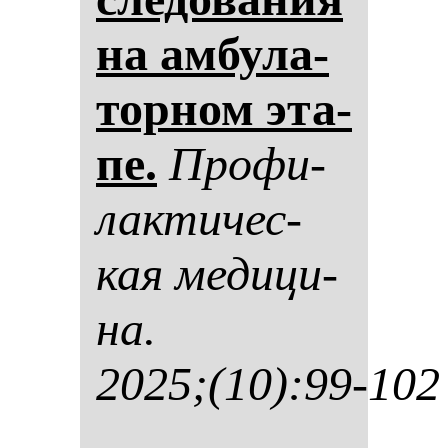
на ам­бу­ла­
тор­ном эта­
пе.
Про­фи­
лак­ти­чес­
кая ме­ди­ци­
на.
2025;(10):99-102