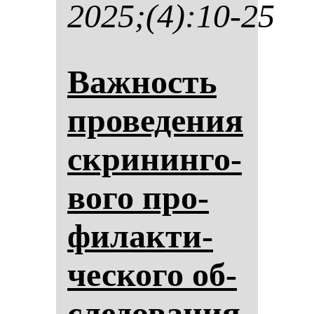
2025;(4):10-25
Важ­ность
про­ве­де­ния
скри­нин­го­
во­го про­
фи­лак­ти­
чес­ко­го об­
сле­до­ва­ния