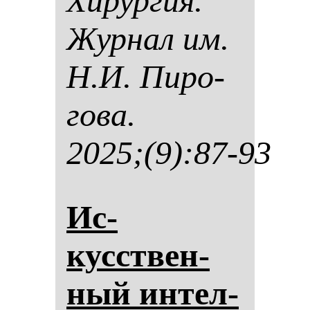
Хи­рур­гия.
Жур­нал им.
Н.И. Пи­ро­
го­ва.
2025;(9):87-93
Ис­
кусствен­
ный ин­тел­