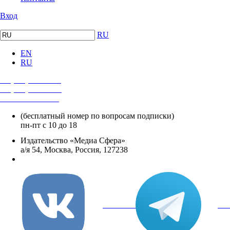
Вход
RU
EN
RU
+7 (495) 482-4118
+7 (495) 482-4329
+8 800 250-18-12
(бесплатный номер по вопросам подписки)
пн-пт с 10 до 18
Издательство «Медиа Сфера»
а/я 54, Москва, Россия, 127238
info@mediasphera.ru
вКонтакте
Tel