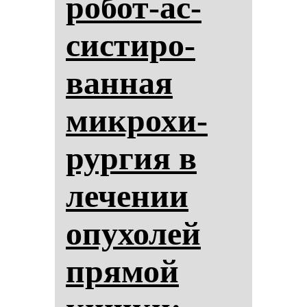
ро­бот-ас­
сис­ти­ро­
ван­ная
мик­ро­хи­
рур­гия в
ле­че­нии
опу­хо­лей
пря­мой