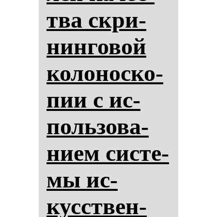
тва скри­
нин­го­вой
ко­ло­нос­ко­
пии с ис­
поль­зо­ва­
ни­ем сис­те­
мы ис­
кусствен­