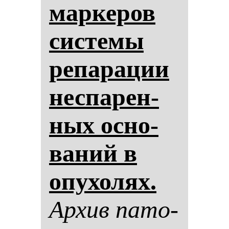
мар­ке­ров
сис­те­мы
ре­па­ра­ции
нес­па­рен­
ных ос­но­
ва­ний в
опу­хо­лях.
Ар­хив па­то­