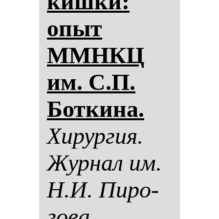
киш­ки:
опыт
ММНКЦ
им. С.П.
Бот­ки­на.
Хи­рур­гия.
Жур­нал им.
Н.И. Пи­ро­
го­ва.