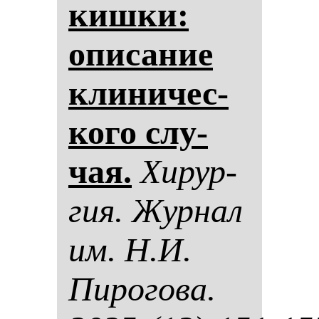
киш­ки:
опи­са­ние
кли­ни­чес­
ко­го слу­
чая.
Хи­рур­
гия. Жур­нал
им. Н.И.
Пи­ро­го­ва.