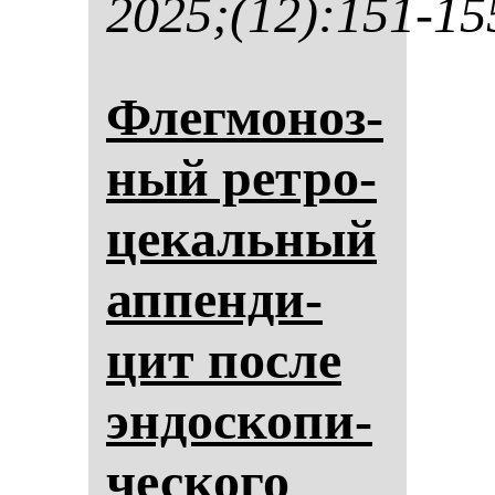
2025;(12):151-15
Флег­мо­ноз­
ный рет­ро­
це­каль­ный
ап­пен­ди­
цит пос­ле
эн­дос­ко­пи­
чес­ко­го