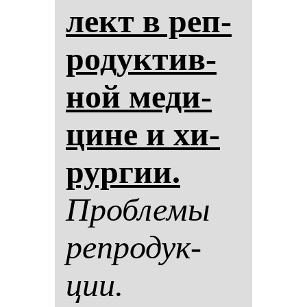
лект в реп­
ро­дук­тив­
ной ме­ди­
ци­не и хи­
рур­гии.
Проб­ле­мы
реп­ро­дук­
ции.