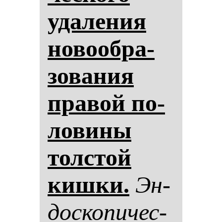
уда­ле­ния
но­во­об­ра­
зо­ва­ния
пра­вой по­
ло­ви­ны
тол­стой
киш­ки.
Эн­
дос­ко­пи­чес­