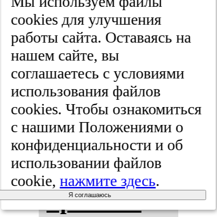
Мы используем файлы
во­да.
Про­
cооkies для улучшения
работы сайта. Оставаясь на
фи­лак­ти­
нашем сайте, вы
чес­кая ме­
соглашаетесь с условиями
использования файлов
ди­ци­на.
cооkies. Чтобы ознакомиться
2026;(1):110-115
с нашими Положениями о
конфиденциальности и об
использовании файлов
Фак­то­ры
cookie,
нажмите здесь
.
прог­но­за
Я соглашаюсь