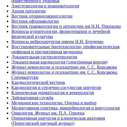
общественного здоровья
Анестезиология и реаниматология
Архив патологии
Вестник оториноларингологии
Вестник офтальмологии
Вестник травматологии и ортопедии им Н.Н. Приорова
Вопросы курортологии, физиотерапии и лечебной
физической культуры
Вопросы нейрохирургии имени Н.Н. Бурденко
Восстановительные биотехнологии, профилактическая,
цифровая и предиктивная медицина
Доказательная гастроэнтерология
Доказательная кардиология (электронная версия)
Журнал неврологии и психиатрии им. С.С. Корсакова
Журнал неврологии и психиатрии им. С.С. Корсакова.
Спецвыпуски
Кардиологический вестник
Кардиология и сердечно-сосудистая хирургия
Клиническая дерматология и венерология
Лабораторная служба
Медицинские технологии. Оценка и выбор
Молекулярная генетика, микробиология и вирусология
Онкология. Журнал им. П.А. Герцена
Оперативная хирургия и клиническая анатомия
(Пироговский научный журнал)