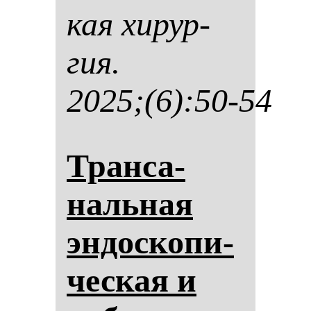
кая хи­рур­
гия.
2025;(6):50-54
Тран­са­
наль­ная
эн­дос­ко­пи­
чес­кая и