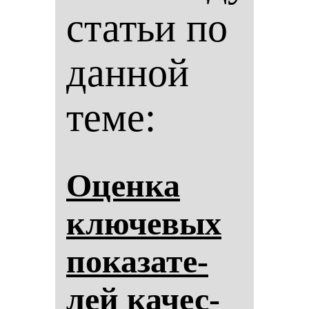
статьи по
данной
теме:
Оцен­ка
клю­че­вых
по­ка­за­те­
лей ка­чес­