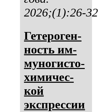
2026;(1):26-32
Ге­те­ро­ген­
ность им­
му­но­гис­то­
хи­ми­чес­
кой
экспрес­сии