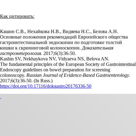
Как цитировать:
Кашин С.В., Нехайкова Н.В., Видяева Н.С., Белова А.Н.
Основные положения рекомендаций Европейского общества
гастроинтестинальной эндоскопии по подготовке толстой
кишки к скрининговой колоноскопии.
Доказательная
гастроэнтерология.
2017;6(3):36‑50.
Kashin SV, Nekhaykova NV, Vidyaeva NS, Belova AN.
The fundamental principles of the European Society of Gastrointestinal
Endoscopy guidelines on bowel preparation for screening
colonoscopy.
Russian Journal of Evidence-Based Gastroenterology.
2017;6(3):36‑50. (In Russ.)
https://doi.org/10.17116/dokgastro20176336-50