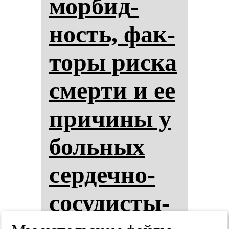
мор­бид­
ность, фак­
то­ры рис­ка
смер­ти и ее
при­чи­ны у
боль­ных
сер­деч­но-
со­су­дис­ты­