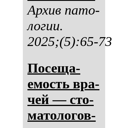
Ар­хив па­то­
ло­гии.
2025;(5):65-73
По­се­ща­
емость вра­
чей — сто­
ма­то­ло­гов-