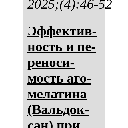
2025;(4):46-52
Эф­фек­тив­
ность и пе­
ре­но­си­
мость аго­
ме­ла­ти­на
(Валь­док­
сан) при