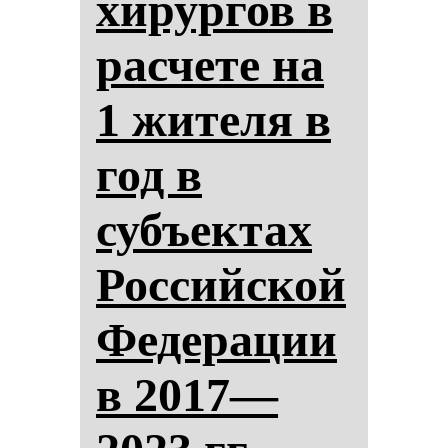
хи­рур­гов в
рас­че­те на
1 жи­те­ля в
год в
субъек­тах
Рос­сий­ской
Фе­де­ра­ции
в 2017—