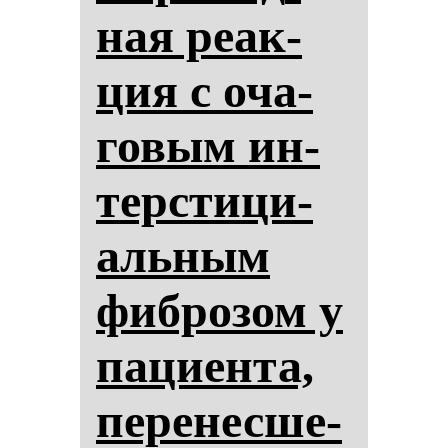
ная ре­ак­
ция с оча­
го­вым ин­
тер­сти­ци­
аль­ным
фиб­ро­зом у
па­ци­ен­та,
пе­ре­нес­ше­