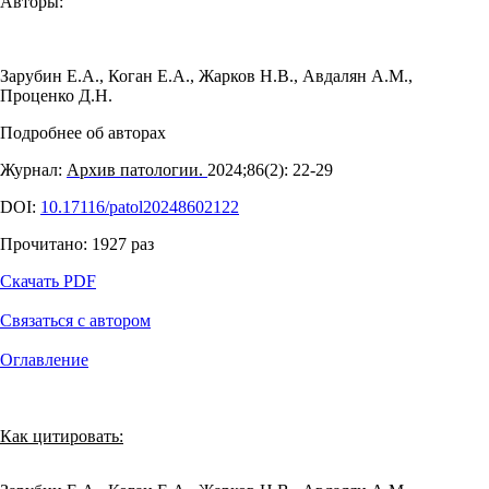
Авторы:
Зарубин Е.А.
,
Коган Е.А.
,
Жарков Н.В.
,
Авдалян А.М.
,
Проценко Д.Н.
Подробнее об авторах
Журнал:
Архив патологии.
2024;86(2): 22‑29
DOI:
10.17116/patol20248602122
Прочитано:
1927
раз
Скачать PDF
Связаться с автором
Оглавление
Как цитировать: