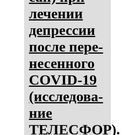
ле­че­нии
деп­рес­сии
пос­ле пе­ре­
не­сен­но­го
COVID-19
(ис­сле­до­ва­
ние
ТЕЛЕСФОР).