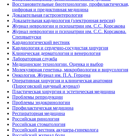
Восстановительные биотехнологии, профилактическая,
цифровая и предиктивная медицина
Доказательная гастроэнтерология
Доказательная кардиология (электронная версия)
Журнал неврологии и психиатрии им. С.С. Корсакова
Журнал неврологии и психиатрии им. С.С. Корсакова.
Спецвыпуски
Кардиологический вестник
Кардиология и сердечно-сосудистая хирургия
Клиническая дерматология и венерология
Лабораторная служба
Медицинские технологии. Оценка и выбор
Молекулярная генетика, микробиология и вирусология
Онкология. Журнал им. П.А. Герцена
Оперативная хирургия и клиническая анатомия
(Пироговский научный журнал)
Пластическая хирургия и эстетическая медицина
Проблемы репродукции
Проблемы эндокринологии
Профилактическая медицина
Респираторная медицина
Российская ринология
Российская стоматология
Российский вестник акушера-гинеколога
Российский журнал боли