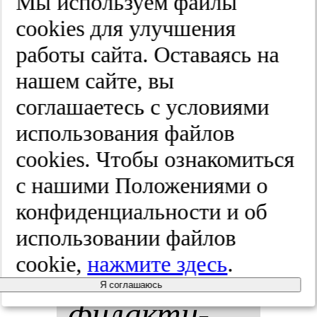
ми за­бо­ле­
Мы используем файлы
cооkies для улучшения
ва­ни­ями
работы сайта. Оставаясь на
по дан­ным
нашем сайте, вы
соглашаетесь с условиями
дли­тель­но­
использования файлов
го пос­тгос­
cооkies. Чтобы ознакомиться
с нашими Положениями о
пи­таль­но­го
конфиденциальности и об
наб­лю­де­
использовании файлов
cookie,
нажмите здесь
.
ния.
Про­
Я соглашаюсь
фи­лак­ти­