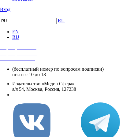
Вход
RU
EN
RU
+7 (495) 482-4118
+7 (495) 482-4329
+8 800 250-18-12
(бесплатный номер по вопросам подписки)
пн-пт с 10 до 18
Издательство «Медиа Сфера»
а/я 54, Москва, Россия, 127238
info@mediasphera.ru
вКонтакте
Tel