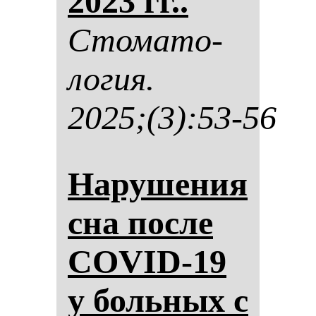
2023 гг..
Сто­ма­то­
ло­гия.
2025;(3):53-56
На­ру­ше­ния
сна пос­ле
COVID-19
у боль­ных с