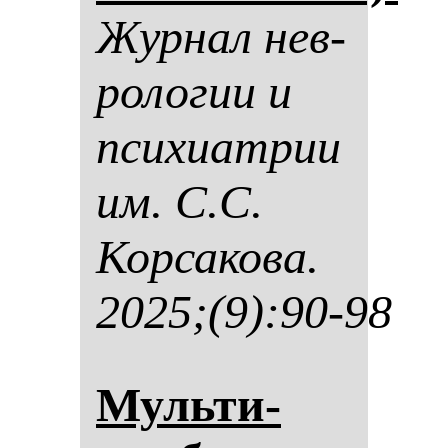
Жур­нал нев­
ро­ло­гии и
пси­хи­ат­рии
им. С.С.
Кор­са­ко­ва.
2025;(9):90-98
Муль­ти­