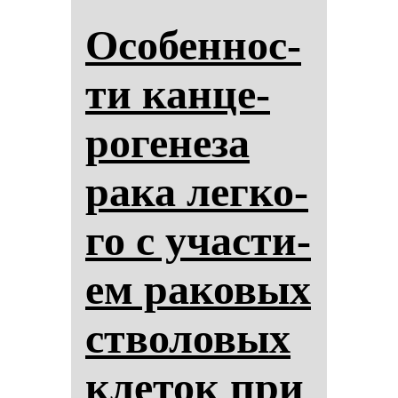
Осо­бен­нос­
ти кан­це­
ро­ге­не­за
ра­ка лег­ко­
го с учас­ти­
ем ра­ко­вых
ство­ло­вых
кле­ток при