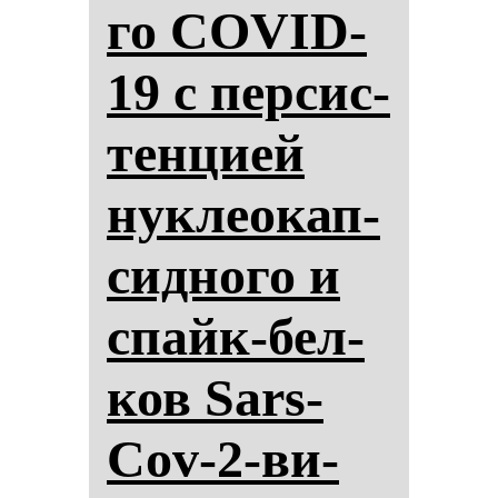
го COVID-
19 с пер­сис­
тен­ци­ей
нук­ле­окап­
сид­но­го и
спайк-бел­
ков Sars-
Cov-2-ви­