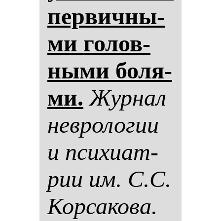
пер­вич­ны­
ми го­лов­
ны­ми бо­ля­
ми.
Жур­нал
нев­ро­ло­гии
и пси­хи­ат­
рии им. С.С.
Кор­са­ко­ва.