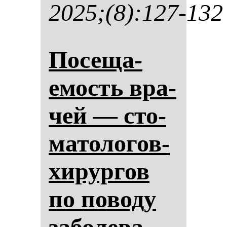
2025;(8):127-132
По­се­ща­
емость вра­
чей — сто­
ма­то­ло­гов-
хи­рур­гов
по по­во­ду
за­бо­ле­ва­