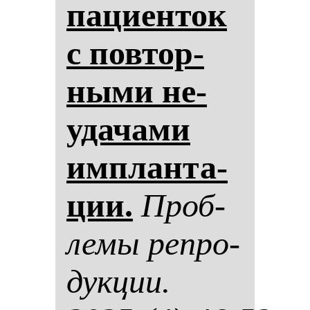
па­ци­ен­ток
с пов­тор­
ны­ми не­
уда­ча­ми
им­план­та­
ции.
Проб­
ле­мы реп­ро­
дук­ции.