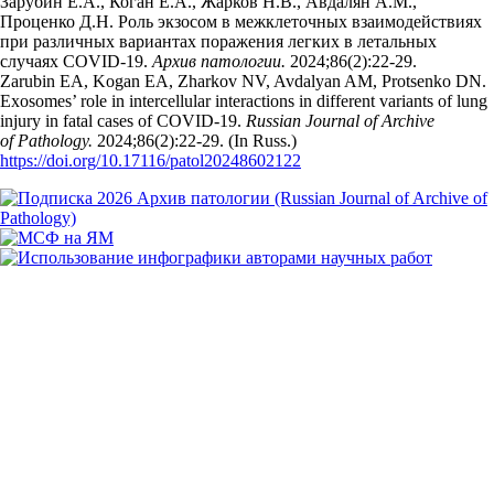
Зарубин Е.А., Коган Е.А., Жарков Н.В., Авдалян А.М.,
Проценко Д.Н. Роль экзосом в межклеточных взаимодействиях
при различных вариантах поражения легких в летальных
случаях COVID-19.
Архив патологии.
2024;86(2):22‑29.
Zarubin EA, Kogan EA, Zharkov NV, Avdalyan AM, Protsenko DN.
Exosomes’ role in intercellular interactions in different variants of lung
injury in fatal cases of COVID-19.
Russian Journal of Archive
of Pathology.
2024;86(2):22‑29. (In Russ.)
https://doi.org/10.17116/patol20248602122