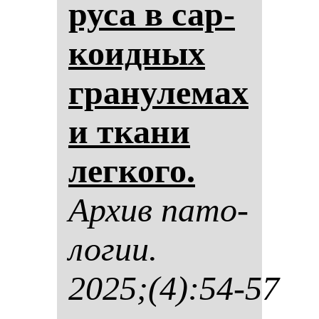
ру­са в сар­
ко­ид­ных
гра­ну­ле­мах
и тка­ни
лег­ко­го.
Ар­хив па­то­
ло­гии.
2025;(4):54-57