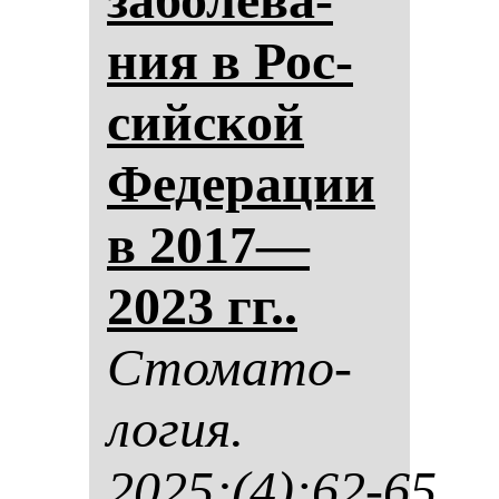
ния в Рос­
сий­ской
Фе­де­ра­ции
в 2017—
2023 гг..
Сто­ма­то­
ло­гия.
2025;(4):62-65