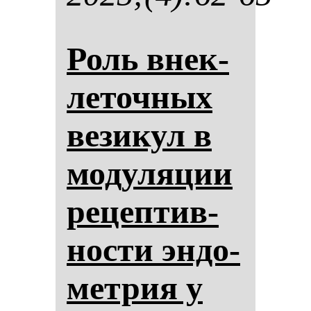
Роль внек­
ле­точ­ных
ве­зи­кул в
мо­ду­ля­ции
ре­цеп­тив­
нос­ти эн­до­
мет­рия у