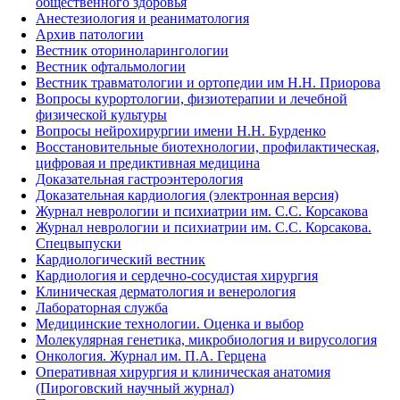
общественного здоровья
Анестезиология и реаниматология
Архив патологии
Вестник оториноларингологии
Вестник офтальмологии
Вестник травматологии и ортопедии им Н.Н. Приорова
Вопросы курортологии, физиотерапии и лечебной
физической культуры
Вопросы нейрохирургии имени Н.Н. Бурденко
Восстановительные биотехнологии, профилактическая,
цифровая и предиктивная медицина
Доказательная гастроэнтерология
Доказательная кардиология (электронная версия)
Журнал неврологии и психиатрии им. С.С. Корсакова
Журнал неврологии и психиатрии им. С.С. Корсакова.
Спецвыпуски
Кардиологический вестник
Кардиология и сердечно-сосудистая хирургия
Клиническая дерматология и венерология
Лабораторная служба
Медицинские технологии. Оценка и выбор
Молекулярная генетика, микробиология и вирусология
Онкология. Журнал им. П.А. Герцена
Оперативная хирургия и клиническая анатомия
(Пироговский научный журнал)