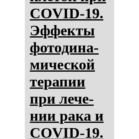
COVID-19.
Эф­фек­ты
фо­то­ди­на­
ми­чес­кой
те­ра­пии
при ле­че­
нии ра­ка и
COVID-19.