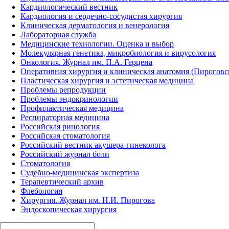
Кардиологический вестник
Кардиология и сердечно-сосудистая хирургия
Клиническая дерматология и венерология
Лабораторная служба
Медицинские технологии. Оценка и выбор
Молекулярная генетика, микробиология и вирусология
Онкология. Журнал им. П.А. Герцена
Оперативная хирургия и клиническая анатомия (Пирогов
Пластическая хирургия и эстетическая медицина
Проблемы репродукции
Проблемы эндокринологии
Профилактическая медицина
Респираторная медицина
Российская ринология
Российская стоматология
Российский вестник акушера-гинеколога
Российский журнал боли
Стоматология
Судебно-медицинская экспертиза
Терапевтический архив
Флебология
Хирургия. Журнал им. Н.И. Пирогова
Эндоскопическая хирургия