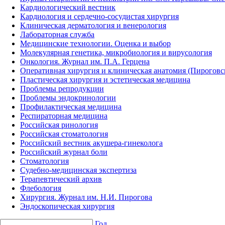
Кардиологический вестник
Кардиология и сердечно-сосудистая хирургия
Клиническая дерматология и венерология
Лабораторная служба
Медицинские технологии. Оценка и выбор
Молекулярная генетика, микробиология и вирусология
Онкология. Журнал им. П.А. Герцена
Оперативная хирургия и клиническая анатомия (Пирогов
Пластическая хирургия и эстетическая медицина
Проблемы репродукции
Проблемы эндокринологии
Профилактическая медицина
Респираторная медицина
Российская ринология
Российская стоматология
Российский вестник акушера-гинеколога
Российский журнал боли
Стоматология
Судебно-медицинская экспертиза
Терапевтический архив
Флебология
Хирургия. Журнал им. Н.И. Пирогова
Эндоскопическая хирургия
Год