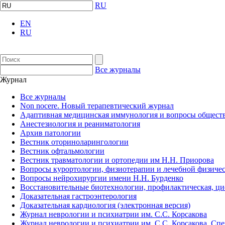
RU
EN
RU
Все журналы
Журнал
Все журналы
Non nocere. Новый терапевтический журнал
Адаптивная медицинская иммунология и вопросы обществ
Анестезиология и реаниматология
Архив патологии
Вестник оториноларингологии
Вестник офтальмологии
Вестник травматологии и ортопедии им Н.Н. Приорова
Вопросы курортологии, физиотерапии и лечебной физичес
Вопросы нейрохирургии имени Н.Н. Бурденко
Восстановительные биотехнологии, профилактическая, ц
Доказательная гастроэнтерология
Доказательная кардиология (электронная версия)
Журнал неврологии и психиатрии им. С.С. Корсакова
Журнал неврологии и психиатрии им. С.С. Корсакова. Сп