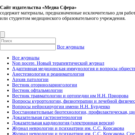
Сайт издательства «Медиа Сфера»
содержит материалы, предназначенные исключительно для рабо
или студентом медицинского образовательного учреждения.
Все журналы
Все журналы
Non nocere. Новый терапевтический журнал
Адаптивная медицинская иммунология и вопросы обществ
Анестезиология и реаниматология
Архив патологии
Вестник оториноларингологии
Вестник офтальмологии
Вестник травматологии и ортопедии им Н.Н. Приорова
Вопросы курортологии, физиотерапии и лечебной физичес
Вопросы нейрохирургии имени Н.Н. Бурденко
Восстановительные биотехнологии, профилактическая, ц
Доказательная гастроэнтерология
Доказательная кардиология (электронная версия)
Журнал неврологии и психиатрии им. С.С. Корсакова
Журнал неврологии и психиатрии им. С.С. Корсакова. Сп