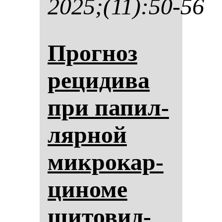
2025;(11):50-56
Прог­ноз
ре­ци­ди­ва
при па­пил­
ляр­ной
мик­ро­кар­
ци­но­ме
щи­то­вид­