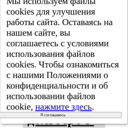
Мы используем файлы
sST2 пос­ле
cооkies для улучшения
работы сайта. Оставаясь на
пе­ре­не­сен­
нашем сайте, вы
ной де­ком­
соглашаетесь с условиями
использования файлов
пен­са­ции
cооkies. Чтобы ознакомиться
сер­деч­ной
с нашими Положениями о
конфиденциальности и об
не­дос­та­точ­
использовании файлов
нос­ти и
cookie,
нажмите здесь
.
дол­гос­роч­
Я соглашаюсь