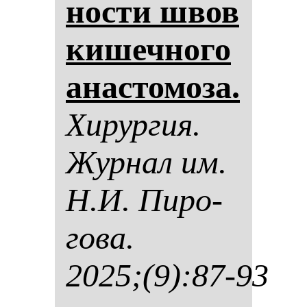
нос­ти швов
ки­шеч­но­го
анас­то­мо­за.
Хи­рур­гия.
Жур­нал им.
Н.И. Пи­ро­
го­ва.
2025;(9):87-93