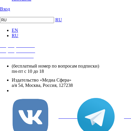
Вход
RU
EN
RU
+7 (495) 482-4118
+7 (495) 482-4329
+8 800 250-18-12
(бесплатный номер по вопросам подписки)
пн-пт с 10 до 18
Издательство «Медиа Сфера»
а/я 54, Москва, Россия, 127238
info@mediasphera.ru
вКонтакте
Tel