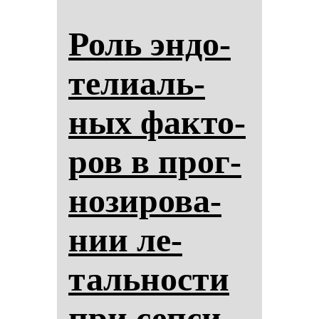
Роль эн­до­
те­ли­аль­
ных фак­то­
ров в прог­
но­зи­ро­ва­
нии ле­
таль­нос­ти
при сеп­си­