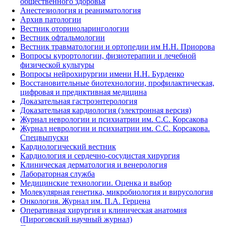
общественного здоровья
Анестезиология и реаниматология
Архив патологии
Вестник оториноларингологии
Вестник офтальмологии
Вестник травматологии и ортопедии им Н.Н. Приорова
Вопросы курортологии, физиотерапии и лечебной
физической культуры
Вопросы нейрохирургии имени Н.Н. Бурденко
Восстановительные биотехнологии, профилактическая,
цифровая и предиктивная медицина
Доказательная гастроэнтерология
Доказательная кардиология (электронная версия)
Журнал неврологии и психиатрии им. С.С. Корсакова
Журнал неврологии и психиатрии им. С.С. Корсакова.
Спецвыпуски
Кардиологический вестник
Кардиология и сердечно-сосудистая хирургия
Клиническая дерматология и венерология
Лабораторная служба
Медицинские технологии. Оценка и выбор
Молекулярная генетика, микробиология и вирусология
Онкология. Журнал им. П.А. Герцена
Оперативная хирургия и клиническая анатомия
(Пироговский научный журнал)