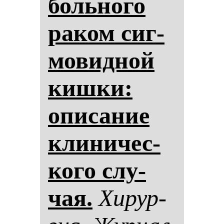
боль­но­го
ра­ком сиг­
мо­вид­ной
киш­ки:
опи­са­ние
кли­ни­чес­
ко­го слу­
чая.
Хи­рур­