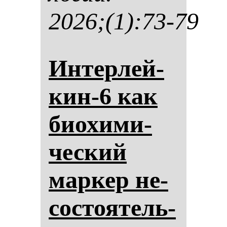
2026;(1):73-79
Ин­тер­лей­
кин-6 как
би­охи­ми­
чес­кий
мар­кер не­
сос­то­ятель­