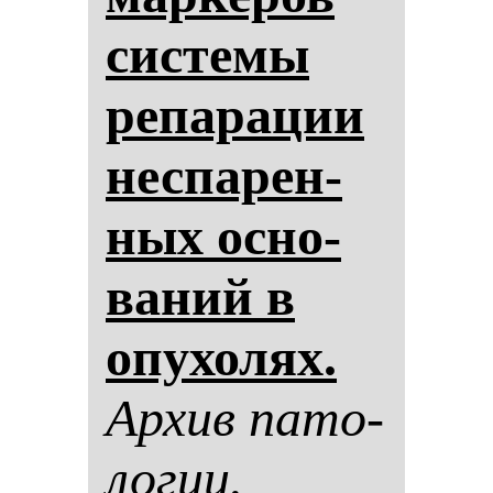
сис­те­мы
ре­па­ра­ции
нес­па­рен­
ных ос­но­
ва­ний в
опу­хо­лях.
Ар­хив па­то­
ло­гии.