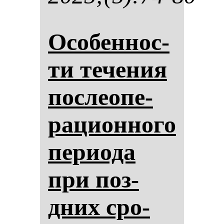
Осо­бен­нос­
ти те­че­ния
пос­ле­опе­
ра­ци­он­но­го
пе­ри­ода
при поз­
дних сро­