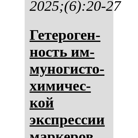
2025;(6):20-27
Ге­те­ро­ген­
ность им­
му­но­гис­то­
хи­ми­чес­
кой
экспрес­сии
мар­ке­ров