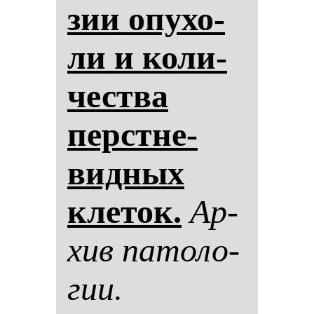
зии опу­хо­
ли и ко­ли­
чес­тва
перстне­
вид­ных
кле­ток.
Ар­
хив па­то­ло­
гии.