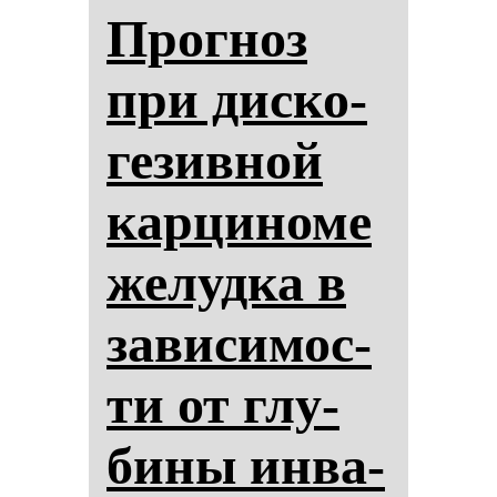
Прог­ноз
при дис­ко­
ге­зив­ной
кар­ци­но­ме
же­луд­ка в
за­ви­си­мос­
ти от глу­
би­ны ин­ва­