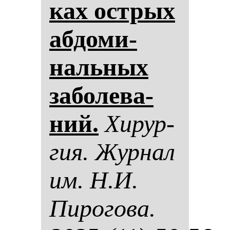
ках ос­трых
аб­до­ми­
наль­ных
за­бо­ле­ва­
ний.
Хи­рур­
гия. Жур­нал
им. Н.И.
Пи­ро­го­ва.