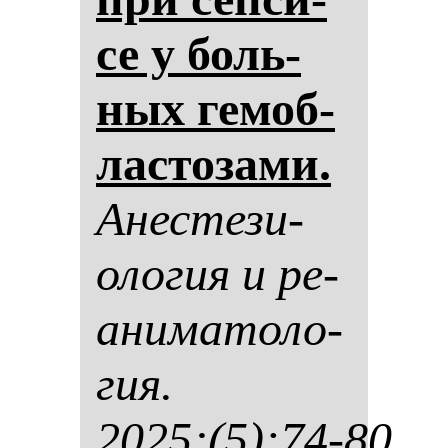
се у боль­
ных ге­моб­
лас­то­за­ми.
Анес­те­зи­
оло­гия и ре­
ани­ма­то­ло­
гия.
2025;(5):74-80