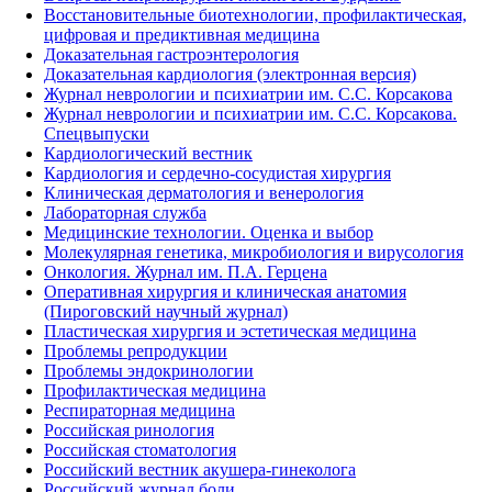
Восстановительные биотехнологии, профилактическая,
цифровая и предиктивная медицина
Доказательная гастроэнтерология
Доказательная кардиология (электронная версия)
Журнал неврологии и психиатрии им. С.С. Корсакова
Журнал неврологии и психиатрии им. С.С. Корсакова.
Спецвыпуски
Кардиологический вестник
Кардиология и сердечно-сосудистая хирургия
Клиническая дерматология и венерология
Лабораторная служба
Медицинские технологии. Оценка и выбор
Молекулярная генетика, микробиология и вирусология
Онкология. Журнал им. П.А. Герцена
Оперативная хирургия и клиническая анатомия
(Пироговский научный журнал)
Пластическая хирургия и эстетическая медицина
Проблемы репродукции
Проблемы эндокринологии
Профилактическая медицина
Респираторная медицина
Российская ринология
Российская стоматология
Российский вестник акушера-гинеколога
Российский журнал боли