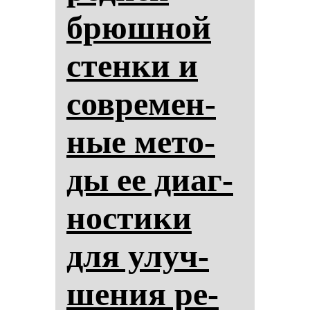
брюш­ной
стен­ки и
сов­ре­мен­
ные ме­то­
ды ее ди­аг­
нос­ти­ки
для улуч­
ше­ния ре­