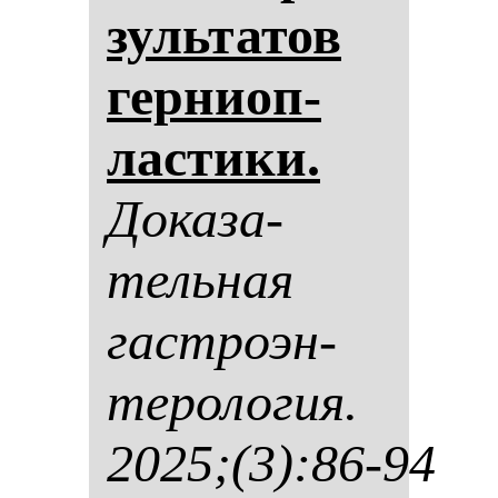
зуль­та­тов
гер­ни­оп­
лас­ти­ки.
До­ка­за­
тель­ная
гас­тро­эн­
те­ро­ло­гия.
2025;(3):86-94