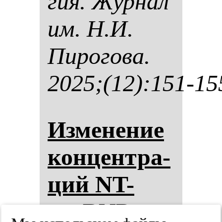
гия. Жур­нал
им. Н.И.
Пи­ро­го­ва.
2025;(12):151-15
Из­ме­не­ние
кон­цен­тра­
ций NT-
proBNP и