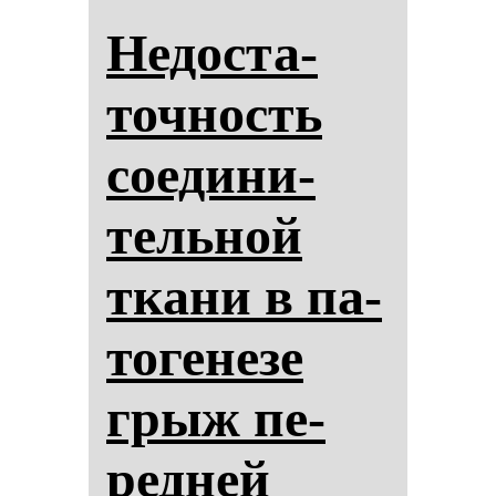
Не­дос­та­
точ­ность
со­еди­ни­
тель­ной
тка­ни в па­
то­ге­не­зе
грыж пе­
ред­ней