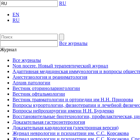
RU
EN
RU
Все журналы
Журнал
Все журналы
Non nocere. Новый терапевтический журнал
Адаптивная медицинская иммунология и вопросы обществ
Анестезиология и реаниматология
Архив патологии
Вестник оториноларингологии
Вестник офтальмологии
Вестник травматологии и ортопедии им Н.Н. Приорова
Вопросы курортологии, физиотерапии и лечебной физичес
Вопросы нейрохирургии имени Н.Н. Бурденко
Восстановительные биотехнологии, профилактическая, ц
Доказательная гастроэнтерология
Доказательная кардиология (электронная версия)
Журнал неврологии и психиатрии им. С.С. Корсакова
Журнал неврологии и психиатрии им. С.С. Корсакова. Сп