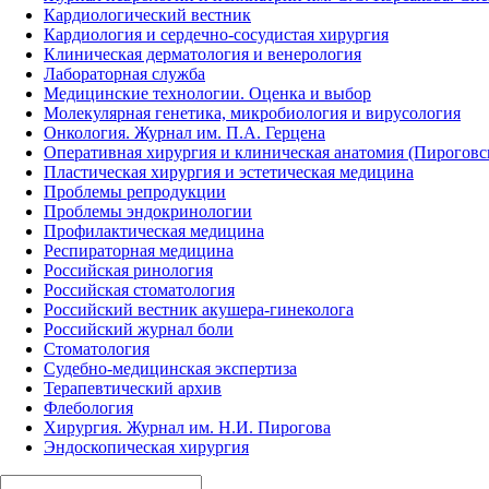
Кардиологический вестник
Кардиология и сердечно-сосудистая хирургия
Клиническая дерматология и венерология
Лабораторная служба
Медицинские технологии. Оценка и выбор
Молекулярная генетика, микробиология и вирусология
Онкология. Журнал им. П.А. Герцена
Оперативная хирургия и клиническая анатомия (Пирогов
Пластическая хирургия и эстетическая медицина
Проблемы репродукции
Проблемы эндокринологии
Профилактическая медицина
Респираторная медицина
Российская ринология
Российская стоматология
Российский вестник акушера-гинеколога
Российский журнал боли
Стоматология
Судебно-медицинская экспертиза
Терапевтический архив
Флебология
Хирургия. Журнал им. Н.И. Пирогова
Эндоскопическая хирургия