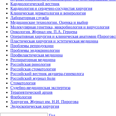
Кардиологический вестник
Кардиология и сердечно-сосудистая хирургия
Клиническая дерматология и венерология
Лабораторная служба
Медицинские технологии. Оценка и выбор
Молекулярная генетика, микробиология и вирусология
Онкология. Журнал им. П.А. Герцена
Оперативная хирургия и клиническая анатомия (Пирогов
Пластическая хирургия и эстетическая медицина
Проблемы репродукции
Проблемы эндокринологии
Профилактическая медицина
Респираторная медицина
Российская ринология
Российская стоматология
Российский вестник акушера-гинеколога
Российский журнал боли
Стоматология
Судебно-медицинская экспертиза
Терапевтический архив
Флебология
Хирургия. Журнал им. Н.И. Пирогова
Эндоскопическая хирургия
Год