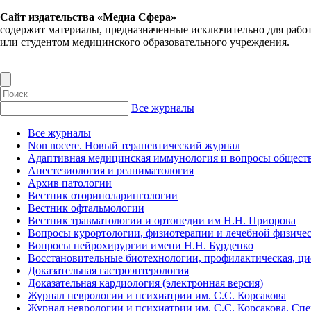
Сайт издательства «Медиа Сфера»
содержит материалы, предназначенные исключительно для рабо
или студентом медицинского образовательного учреждения.
Все журналы
Все журналы
Non nocere. Новый терапевтический журнал
Адаптивная медицинская иммунология и вопросы обществ
Анестезиология и реаниматология
Архив патологии
Вестник оториноларингологии
Вестник офтальмологии
Вестник травматологии и ортопедии им Н.Н. Приорова
Вопросы курортологии, физиотерапии и лечебной физичес
Вопросы нейрохирургии имени Н.Н. Бурденко
Восстановительные биотехнологии, профилактическая, ц
Доказательная гастроэнтерология
Доказательная кардиология (электронная версия)
Журнал неврологии и психиатрии им. С.С. Корсакова
Журнал неврологии и психиатрии им. С.С. Корсакова. Сп