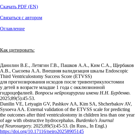
Скачать PDF (EN)
Связаться с автором
Оглавление
Как цитировать:
Данилин В.Е., Летягин Г.В., Пашков А.А., Ким С.А., Щербаков
А.В., Сысоева А.А. Внешняя валидизация шкалы Endoscopic
Third Ventriculostomy Success Score (ETVSS)
для прогнозирования исходов после тривентрикулостомии
у детей в возрасте младше 1 года с окклюзионной
гидроцефалией.
Вопросы нейрохирургии имени Н.Н. Бурденко.
2025;89(5):45‑53.
Danilin VE, Letyagin GV, Pashkov AA, Kim SA, Shcherbakov AV,
Sysoeva AA. External validation of the ETVSS scale for predicting
the outcomes after third ventriculostomy in children less than one year
of age with obstructive hydrocephalus.
Burdenko's Journal
of Neurosurgery.
2025;89(5):45‑53. (In Russ., In Engl.)
https://doi.org/10.17116/neiro20258905145