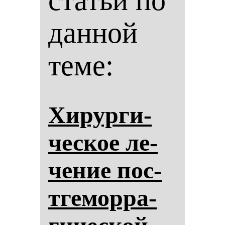
статьи по
данной
теме:
Хи­рур­ги­
чес­кое ле­
че­ние пос­
тге­мор­ра­