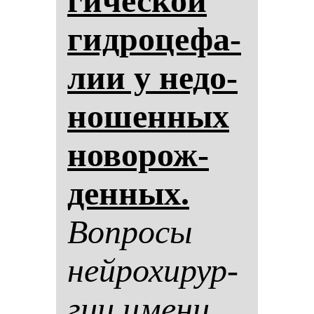
ги­чес­кой
гид­ро­це­фа­
лии у не­до­
но­шен­ных
но­во­рож­
ден­ных.
Воп­ро­сы
ней­ро­хи­рур­
гии име­ни