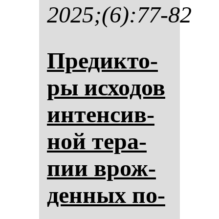
2025;(6):77-82
Пре­дик­то­
ры ис­хо­дов
ин­тен­сив­
ной те­ра­
пии врож­
ден­ных по­