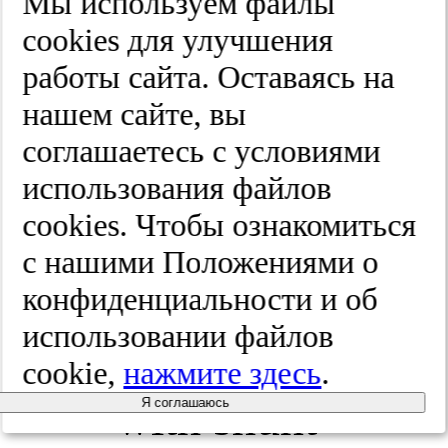
Мы используем файлы
Predicting
cооkies для улучшения
работы сайта. Оставаясь на
who will
нашем сайте, вы
benefit from
соглашаетесь с условиями
использования файлов
endoscopic
cооkies. Чтобы ознакомиться
third
с нашими Положениями о
конфиденциальности и об
ventriculostomy
использовании файлов
compared
cookie,
нажмите здесь
.
with shunt
Я соглашаюсь