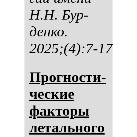
Н.Н. Бур­
ден­ко.
2025;(4):7-17
Прог­нос­ти­
чес­кие
фак­то­ры
ле­таль­но­го