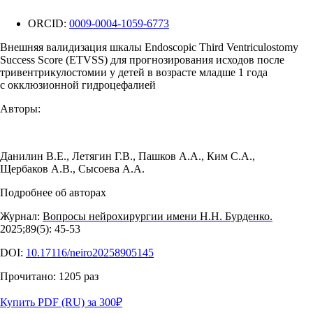
ORCID:
0009-0004-1059-6773
Внешняя валидизация шкалы Endoscopic Third Ventriculostomy
Success Score (ETVSS) для прогнозирования исходов после
тривентрикулостомии у детей в возрасте младше 1 года
с окклюзионной гидроцефалией
Авторы:
Данилин В.Е.
,
Летягин Г.В.
,
Пашков А.А.
,
Ким С.А.
,
Щербаков А.В.
,
Сысоева А.А.
Подробнее об авторах
Журнал:
Вопросы нейрохирургии имени Н.Н. Бурденко.
2025;89(5): 45‑53
DOI:
10.17116/neiro20258905145
Прочитано:
1205
раз
Купить PDF (RU) за 300
₽