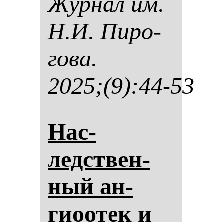
Жур­нал им.
Н.И. Пи­ро­
го­ва.
2025;(9):44-53
Нас­
ледствен­
ный ан­
гиоотек и