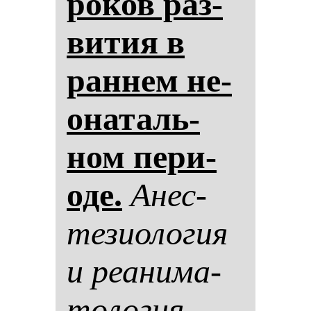
ро­ков раз­
ви­тия в
ран­нем не­
она­таль­
ном пе­ри­
оде.
Анес­
те­зи­оло­гия
и ре­ани­ма­
то­ло­гия.