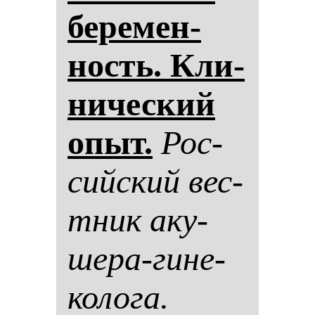
бе­ре­мен­
ность. Кли­
ни­чес­кий
опыт.
Рос­
сий­ский вес­
тник аку­
ше­ра-ги­не­
ко­ло­га.