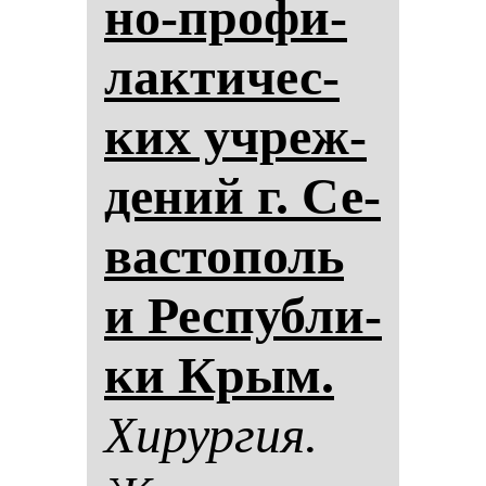
но-про­фи­
лак­ти­чес­
ких уч­реж­
де­ний г. Се­
вас­то­поль
и Рес­пуб­ли­
ки Крым.
Хи­рур­гия.