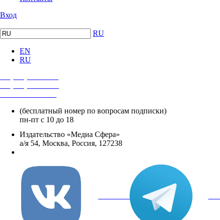
Вход
RU
EN
RU
+7 (495) 482-4118
+7 (495) 482-4329
+8 800 250-18-12
(бесплатный номер по вопросам подписки)
пн-пт с 10 до 18
Издательство «Медиа Сфера»
а/я 54, Москва, Россия, 127238
info@mediasphera.ru
вКонтакте
Tel