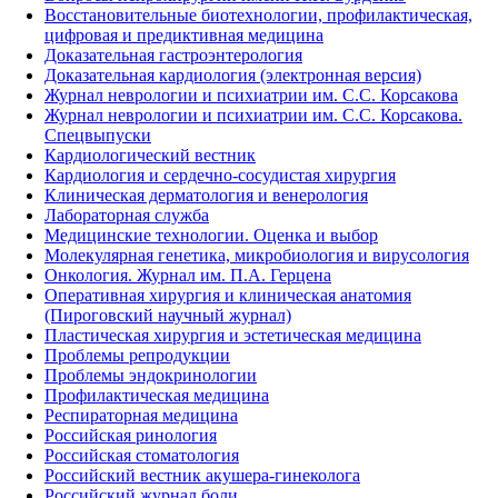
Восстановительные биотехнологии, профилактическая,
цифровая и предиктивная медицина
Доказательная гастроэнтерология
Доказательная кардиология (электронная версия)
Журнал неврологии и психиатрии им. С.С. Корсакова
Журнал неврологии и психиатрии им. С.С. Корсакова.
Спецвыпуски
Кардиологический вестник
Кардиология и сердечно-сосудистая хирургия
Клиническая дерматология и венерология
Лабораторная служба
Медицинские технологии. Оценка и выбор
Молекулярная генетика, микробиология и вирусология
Онкология. Журнал им. П.А. Герцена
Оперативная хирургия и клиническая анатомия
(Пироговский научный журнал)
Пластическая хирургия и эстетическая медицина
Проблемы репродукции
Проблемы эндокринологии
Профилактическая медицина
Респираторная медицина
Российская ринология
Российская стоматология
Российский вестник акушера-гинеколога
Российский журнал боли