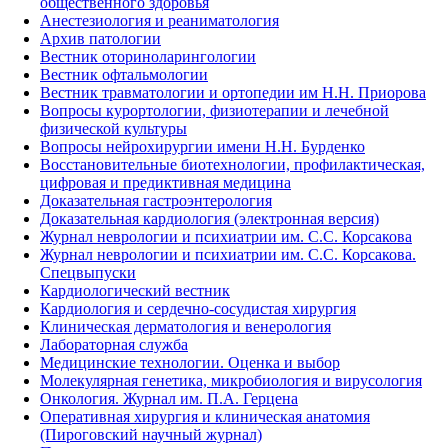
общественного здоровья
Анестезиология и реаниматология
Архив патологии
Вестник оториноларингологии
Вестник офтальмологии
Вестник травматологии и ортопедии им Н.Н. Приорова
Вопросы курортологии, физиотерапии и лечебной
физической культуры
Вопросы нейрохирургии имени Н.Н. Бурденко
Восстановительные биотехнологии, профилактическая,
цифровая и предиктивная медицина
Доказательная гастроэнтерология
Доказательная кардиология (электронная версия)
Журнал неврологии и психиатрии им. С.С. Корсакова
Журнал неврологии и психиатрии им. С.С. Корсакова.
Спецвыпуски
Кардиологический вестник
Кардиология и сердечно-сосудистая хирургия
Клиническая дерматология и венерология
Лабораторная служба
Медицинские технологии. Оценка и выбор
Молекулярная генетика, микробиология и вирусология
Онкология. Журнал им. П.А. Герцена
Оперативная хирургия и клиническая анатомия
(Пироговский научный журнал)