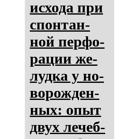
ис­хо­да при
спон­тан­
ной пер­фо­
ра­ции же­
луд­ка у но­
во­рож­ден­
ных: опыт
двух ле­чеб­