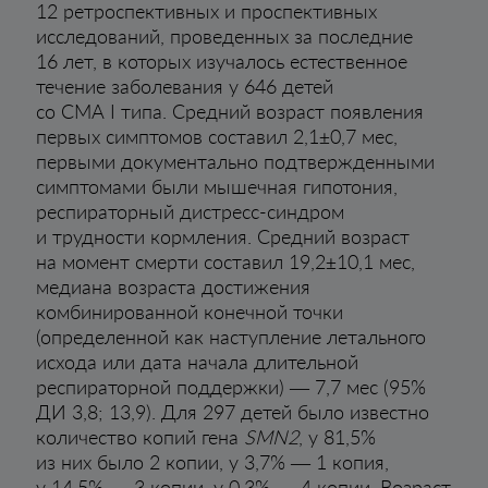
12 ретроспективных и проспективных
исследований, проведенных за последние
16 лет, в которых изучалось естественное
течение заболевания у 646 детей
со СМА I типа. Средний возраст появления
первых симптомов составил 2,1±0,7 мес,
первыми документально подтвержденными
симптомами были мышечная гипотония,
респираторный дистресс-синдром
и трудности кормления. Средний возраст
на момент смерти составил 19,2±10,1 мес,
медиана возраста достижения
комбинированной конечной точки
(определенной как наступление летального
исхода или дата начала длительной
респираторной поддержки) — 7,7 мес (95%
ДИ 3,8; 13,9). Для 297 детей было известно
количество копий гена
SMN2
, у 81,5%
из них было 2 копии, у 3,7% — 1 копия,
у 14,5% — 3 копии, у 0,3% — 4 копии. Возраст