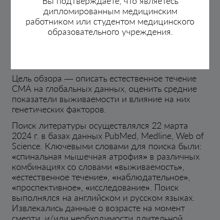
Вы подтверждаете, что являетесь
СМА I типа подчеркивают острую
дипломированным медицинским
необходимость сбора и систематизации данных
работником или студентом медицинского
естественного течения заболевания, так как они
образовательного учреждения.
могут иметь решающее значение при оценке
эффективности новых терапевтических
подходов.
Цель обзора — описать естественное течение
СМА на глобальных данных, оценить средние
показатели выживаемости и влияние на них
генетических факторов.
Поиск литературы осуществлялся 22 марта
2024 г. в базах данных PubMed, Medline, Web of
Science. Ключевыми словами для поиска были:
«спинальная мышечная атрофия» в различных
комбинациях со словами «выживаемость»,
«естественное течение», «наблюдательное»,
«проспективное», «исследование». Поиск
выполнялся на английском и русском языках.
Извлекались данные о возрасте на момент
смерти, и/или необходимости длительной