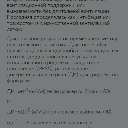
вентиляционной поддержки, или
выживаемости без длительной вентиляции.
Последняя определялась как интубация или
трахеостомия с искусственной вентиляцией
легких.
Для описания результатов применялись методы
описательной статистики. Для того, чтобы
привести данные к единообразному виду, в тех
статьях, где для описания результатов
использовались среднее и стандартное
отклонение (
M±SD
), рассчитывался
доверительный интервал (ДИ) для среднего по
формулам:
1
ДИ=x±(t
·(σ/√
n
)) (если размер выборки <30)
и
2
ДИ=x±(Z
·(σ/√
n
)) (если размер выборки >30),
1
где
—
t
-значение высчитывалось в
2