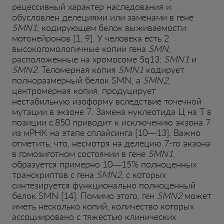
рецессивный характер наследования и
обусловлен делециями или заменами в гене
SMN1
, кодирующем белок выживаемости
мотонейронов [1, 9]. У человека есть 2
высокогомологичные копии гена
SMN
,
расположенные на хромосоме 5q13:
SMN1
и
SMN2
. Теломерная копия
SMN1
кодирует
полноразмерный белок SMN, а
SMN2
,
центромерная копия, продуцирует
нестабильную изоформу вследствие точечной
мутации в экзоне 7. Замена нуклеотида Ц на Т в
позиции c.850 приводит к исключению экзона 7
из мРНК на этапе сплайсинга [10—13]. Важно
отметить, что, несмотря на делецию 7-го экзона
в гомозиготном состоянии в гене
SMN1
,
образуется примерно 10—15% полноценных
транскриптов с гена
SMN2
, с которых
синтезируется функционально полноценный
белок SMN [14]. Помимо этого, ген
SMN2
может
иметь несколько копий, количество которых
ассоциировано с тяжестью клинических