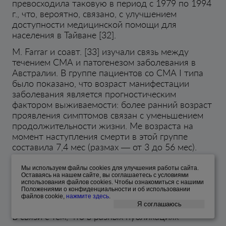
превосходила таковую в период с 1979 по 1994
г., что, вероятно, связано, с улучшением
доступности медицинской помощи для
населения в Тайване [32].
M. Farrar и соавт. [33] изучали связь между
течением СМА и патогенезом заболевания в
Австралии. В группе пациентов со СМА I типа
было показано, что возраст манифестации
заболевания является прогностическим
фактором выживаемости: более ранний возраст
проявления симптомов связан с уменьшением
продолжительности жизни. Me возраста на
момент наступления смерти в этой группе
составила 7,4 мес (размах — от 3 до 56 мес).
Авторы исследования поддерживают гипотезу о
том, что увеличение продолжительности жизни
Мы используем файлы cооkies для улучшения работы сайта.
Оставаясь на нашем сайте, вы соглашаетесь с условиями
у детей со СМА I типа в последние десятилетия
использования файлов cооkies. Чтобы ознакомиться с нашими
связано с применением искусственной
Положениями о конфиденциальности и об использовании
файлов cookie,
нажмите здесь
.
вентиляции легких.
Я соглашаюсь
В связи с тем, что в разных публикациях