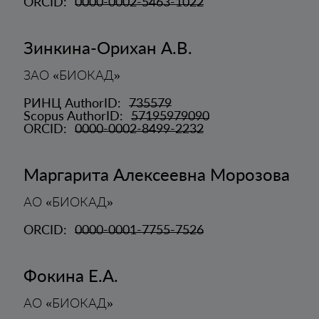
ORCID:
0000-0002-5463-1022
Зинкина-Орихан А.В.
ЗАО «БИОКАД»
РИНЦ AuthorID:
735579
Scopus AuthorID:
57195979090
ORCID:
0000-0002-8499-2232
Маргарита Алексеевна Морозова
АО «БИОКАД»
ORCID:
0000-0001-7755-7526
Фокина Е.А.
АО «БИОКАД»