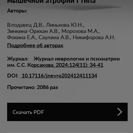
мышечной атрофии I типа
Авторы:
Влодавец Д.В.
,
Линькова Ю.Н.
,
Зинкина-Орихан А.В.
,
Морозова М.А.
,
Фокина Е.А.
,
Саулина А.В.
,
Никифорова А.Н.
Подробнее об авторах
Журнал:
Журнал неврологии и психиатрии
им. С.С. Корсакова.
2024;124(11): 34‑41
DOI:
10.17116/jnevro202412411134
Прочитано:
2086
раз
Скачать PDF