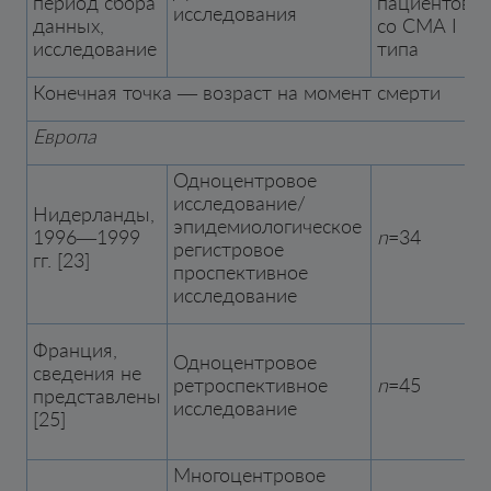
период сбора
пациентов
исследования
данных,
со СМА I
исследование
типа
(
Конечная точка — возраст на момент смерти
Европа
Одноцентровое
исследование/
Нидерланды,
эпидемиологическое
1996—1999
n
=34
регистровое
гг. [23]
проспективное
исследование
Франция,
Одноцентровое
сведения не
ретроспективное
n
=45
представлены
исследование
[25]
Многоцентровое