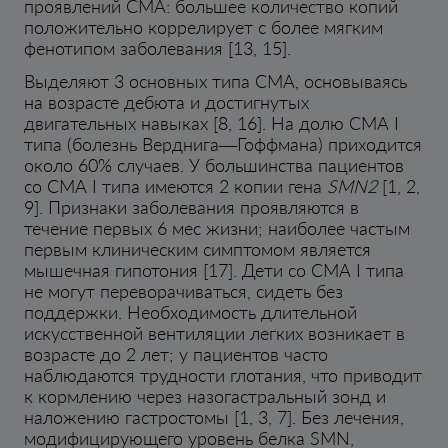
проявлений СМА: большее количество копий
положительно коррелирует с более мягким
фенотипом заболевания [13, 15].
Выделяют 3 основных типа СМА, основываясь
на возрасте дебюта и достигнутых
двигательных навыках [8, 16]. На долю СМА I
типа (болезнь Верднига—Гоффмана) приходится
около 60% случаев. У большинства пациентов
со СМА I типа имеются 2 копии гена
SMN2
[1, 2,
9]. Признаки заболевания проявляются в
течение первых 6 мес жизни; наиболее частым
первым клиническим симптомом является
мышечная гипотония [17]. Дети со СМА I типа
не могут переворачиваться, сидеть без
поддержки. Необходимость длительной
искусственной вентиляции легких возникает в
возрасте до 2 лет; у пациентов часто
наблюдаются трудности глотания, что приводит
к кормлению через назогастральный зонд и
наложению гастростомы [1, 3, 7]. Без лечения,
модифицирующего уровень белка SMN,