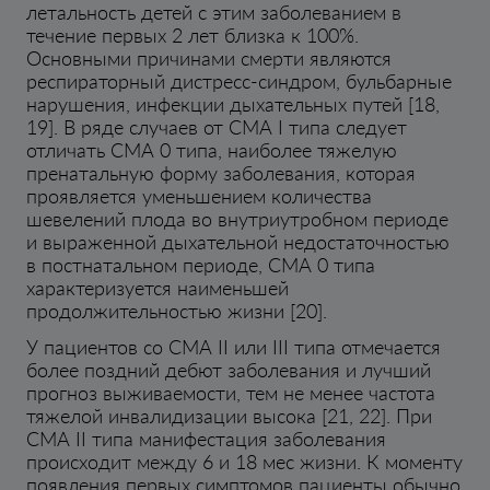
летальность детей с этим заболеванием в
течение первых 2 лет близка к 100%.
Основными причинами смерти являются
респираторный дистресс-синдром, бульбарные
нарушения, инфекции дыхательных путей [18,
19]. В ряде случаев от СМА I типа следует
отличать СМА 0 типа, наиболее тяжелую
пренатальную форму заболевания, которая
проявляется уменьшением количества
шевелений плода во внутриутробном периоде
и выраженной дыхательной недостаточностью
в постнатальном периоде, СМА 0 типа
характеризуется наименьшей
продолжительностью жизни [20].
У пациентов со СМА II или III типа отмечается
более поздний дебют заболевания и лучший
прогноз выживаемости, тем не менее частота
тяжелой инвалидизации высока [21, 22]. При
СМА II типа манифестация заболевания
происходит между 6 и 18 мес жизни. К моменту
появления первых симптомов пациенты обычно