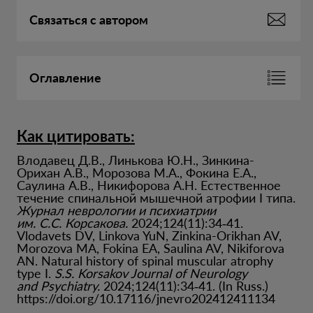
Связаться с автором
Оглавление
Как цитировать:
Влодавец Д.В., Линькова Ю.Н., Зинкина-
Орихан А.В., Морозова М.А., Фокина Е.А.,
Саулина А.В., Никифорова А.Н. Естественное
течение спинальной мышечной атрофии I типа.
Журнал неврологии и психиатрии
им. С.С. Корсакова.
2024;124(11):34‑41.
Vlodavets DV, Linkova YuN, Zinkina-Orikhan AV,
Morozova MA, Fokina EA, Saulina AV, Nikiforova
AN. Natural history of spinal muscular atrophy
type I.
S.S. Korsakov Journal of Neurology
and Psychiatry.
2024;124(11):34‑41. (In Russ.)
https://doi.org/10.17116/jnevro202412411134