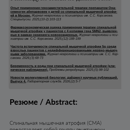
Опыт при­ме­не­ния ге­но­за­мес­ти­тель­ной те­ра­пии пре­па­ра­том Она­
сем­но­ген абе­пар­во­век у де­тей со спи­наль­ной мы­шеч­ной ат­ро­фи­
ей в Мос­кве.
Жур­нал нев­ро­ло­гии и пси­хи­ат­рии им. С.С. Кор­са­ко­ва.
Спец­вы­пус­ки.
2025;(10-2):103-113
Фар­ма­ко­эко­но­ми­чес­кая оцен­ка при­ме­не­ния те­ра­пии спи­наль­ной
мы­шеч­ной ат­ро­фии у па­ци­ен­тов с 4 ко­пи­ями ге­на SMN2, вы­яв­лен­
ных в рам­ках скри­нин­га но­во­рож­ден­ных.
Жур­нал нев­ро­ло­гии и пси­
хи­ат­рии им. С.С. Кор­са­ко­ва.
2025;(12):188-199
Час­то­та встре­ча­емос­ти спи­наль­ной мы­шеч­ной ат­ро­фии 5q сре­ди
взрос­лых па­ци­ен­тов с не­диф­фе­рен­ци­ро­ван­ны­ми нер­вно-мы­шеч­
ны­ми за­бо­ле­ва­ни­ями.
Жур­нал нев­ро­ло­гии и пси­хи­ат­рии им. С.С. Кор­
са­ко­ва.
2026;(3):68-73
Бе­ре­мен­ность и ро­ды при спи­наль­ной мы­шеч­ной ат­ро­фии (кли­
ни­чес­кое наб­лю­де­ние).
Проб­ле­мы реп­ро­дук­ции.
2025;(5):98-102
Но­вос­ти мо­ле­ку­ляр­ной би­оло­гии: дай­джест на­уч­ных пуб­ли­ка­ций.
Вы­пуск 4.
Ла­бо­ра­тор­ная служ­ба.
2026;(2):5-7
Резюме / Abstract:
Спинальная мышечная атрофия (СМА)
представляет собой группу генетически