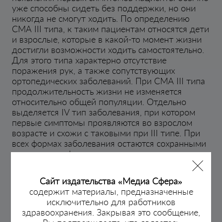
уже способны сидеть без поддержки, но они
никогда не смогут ходить. По определению
СМА III типа, к таким пациентам относятся дети
и взрослые, которые в какой-то момент жизни
достигли возможности ходить самостоятельно.
Для этого типа характерно отсутствие
поражения рук, а также сопутствующих
ортопедических заболеваний. При СМА III типа
продолжительность жизни не изменяется
относительно общей популяции. Отдельно
выделяется IV тип заболевания, при котором
первые симптомы проявляются во взрослом
возрасте и схожи с таковыми при III типе. При
всех формах заболевания остаются сохранными
когнитивные функции.
Появление препаратов, способствующих
повышению уровня белка SMN, стало
Сайт издательства «Медиа Сфера»
прорывом в лечении СМА. До этого
содержит материалы, предназначенные
единственным методом лечения была
исключительно для работников
поддерживающая или паллиативная терапия.
здравоохранения. Закрывая это сообщение,
Радикальные изменения в лечении пациентов со