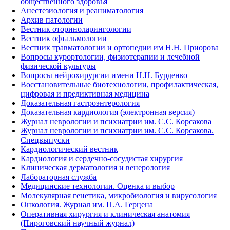
общественного здоровья
Анестезиология и реаниматология
Архив патологии
Вестник оториноларингологии
Вестник офтальмологии
Вестник травматологии и ортопедии им Н.Н. Приорова
Вопросы курортологии, физиотерапии и лечебной
физической культуры
Вопросы нейрохирургии имени Н.Н. Бурденко
Восстановительные биотехнологии, профилактическая,
цифровая и предиктивная медицина
Доказательная гастроэнтерология
Доказательная кардиология (электронная версия)
Журнал неврологии и психиатрии им. С.С. Корсакова
Журнал неврологии и психиатрии им. С.С. Корсакова.
Спецвыпуски
Кардиологический вестник
Кардиология и сердечно-сосудистая хирургия
Клиническая дерматология и венерология
Лабораторная служба
Медицинские технологии. Оценка и выбор
Молекулярная генетика, микробиология и вирусология
Онкология. Журнал им. П.А. Герцена
Оперативная хирургия и клиническая анатомия
(Пироговский научный журнал)