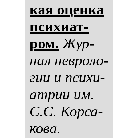
кая оцен­ка
пси­хи­ат­
ром.
Жур­
нал нев­ро­ло­
гии и пси­хи­
ат­рии им.
С.С. Кор­са­
ко­ва.