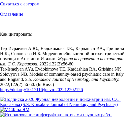
Связаться с автором
Оглавление
Как цитировать:
Тер-Исраелян А.Ю., Евдокимова Т.Е., Кардашян Р.А., Гришина
Н.К., Соловьева Н.Б. Модели внебольничной психиатрической
помощи в Англии и Италии.
Журнал неврологии и психиатрии
им. С.С. Корсакова.
2022;122(2):56‑60.
Ter-Israelyan AYu, Evdokimova TE, Kardashian RA, Grishina NK,
Solovyova NB. Models of community-based psychiatric care in Italy
and England.
S.S. Korsakov Journal of Neurology and Psychiatry.
2022;122(2):56‑60. (In Russ.)
https://doi.org/10.17116/jnevro202212202156