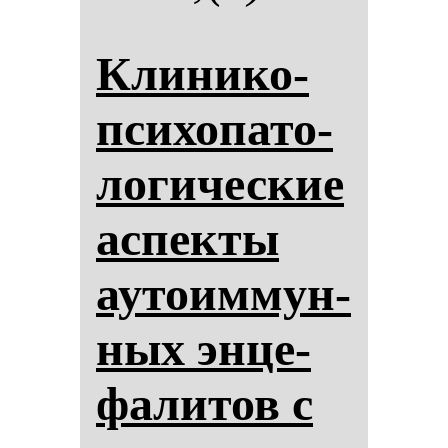
Кли­ни­ко-
пси­хо­па­то­
ло­ги­чес­кие
ас­пек­ты
ауто­им­мун­
ных эн­це­
фа­ли­тов с