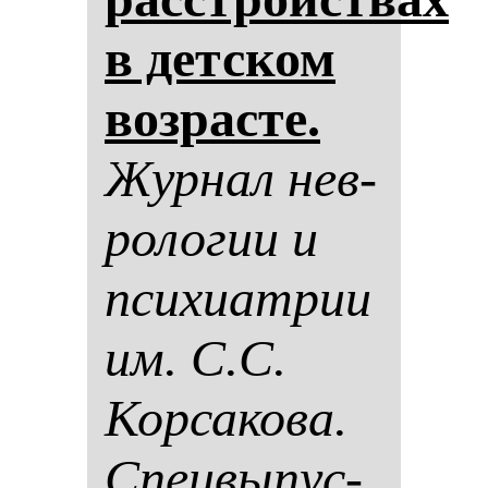
в дет­ском
воз­рас­те.
Жур­нал нев­
ро­ло­гии и
пси­хи­ат­рии
им. С.С.
Кор­са­ко­ва.
Спец­вы­пус­