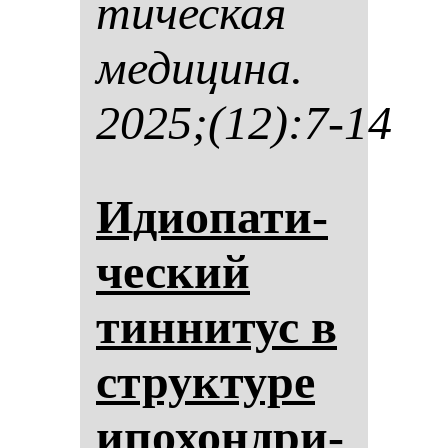
ти­чес­кая
ме­ди­ци­на.
2025;(12):7-14
Иди­опа­ти­
чес­кий
тин­ни­тус в
струк­ту­ре
ипо­хон­дри­