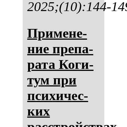
2025;(10):144-14
При­ме­не­
ние пре­па­
ра­та Ко­ги­
тум при
пси­хи­чес­
ких
расстройствах