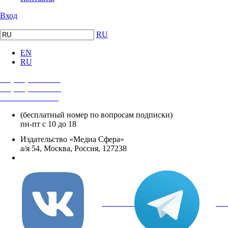
Вход
RU
EN
RU
+7 (495) 482-4118
+7 (495) 482-4329
+8 800 250-18-12
(бесплатный номер по вопросам подписки)
пн-пт с 10 до 18
Издательство «Медиа Сфера»
а/я 54, Москва, Россия, 127238
info@mediasphera.ru
вКонтакте
Tel