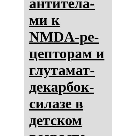
ан­ти­те­ла­
ми к
NMDA-ре­
цеп­то­рам и
глу­та­мат­
де­кар­бок­
си­ла­зе в
дет­ском