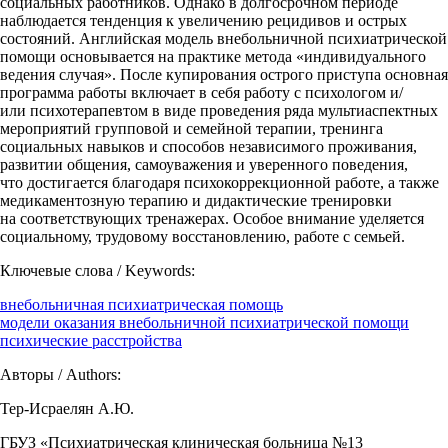
социальных работников. Однако в долгосрочном периоде
наблюдается тенденция к увеличению рецидивов и острых
состояний. Английская модель внебольничной психиатрической
помощи основывается на практике метода «индивидуального
ведения случая». После купирования острого приступа основная
программа работы включает в себя работу с психологом и/
или психотерапевтом в виде проведения ряда мультиаспектных
мероприятий групповой и семейной терапии, тренинга
социальных навыков и способов независимого проживания,
развитии общения, самоуважения и уверенного поведения,
что достигается благодаря психокоррекционной работе, а также
медикаментозную терапию и дидактические тренировки
на соответствующих тренажерах. Особое внимание уделяется
социальному, трудовому восстановлению, работе с семьей.
Ключевые слова / Keywords:
внебольничная психиатрическая помощь
модели оказания внебольничной психиатрической помощи
психические расстройства
Авторы / Authors:
Тер-Исраелян А.Ю.
ГБУЗ «Психиатрическая клиническая больница №13