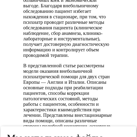
больничных коек и экономической
выгоде. Благодаря внебольничному
обследованию пациент избегает
нахождения в стационаре, при том, что
психиатр проводит различные методы
обследования пациента (клиническое
наблюдение, сбор анамнеза, клинико-
лабораторные и инструментальные),
получает достоверную диагностическую
информацию и контролирует объем
проводимой терапии.
В представленной статье рассмотрены
модели оказания внебольничной
психиатрической помощи для двух стран
Европы — Англии и Италии. Описаны
основные подходы при реабилитации
пациентов, способы коррекции
патологических состояний, методы
работы с пациентом, особенности и
характеристики взаимодействия при
лечении. Представлены внестационарные
виды помощи, описаны различные
стороны подобной концепции, основные
преимущества ее организации.