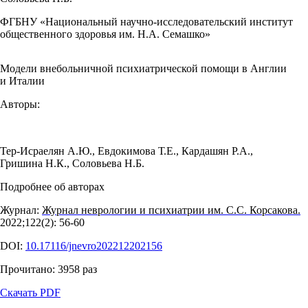
ФГБНУ «Национальный научно-исследовательский институт
общественного здоровья им. Н.А. Семашко»
Модели внебольничной психиатрической помощи в Англии
и Италии
Авторы:
Тер-Исраелян А.Ю.
,
Евдокимова Т.Е.
,
Кардашян Р.А.
,
Гришина Н.К.
,
Соловьева Н.Б.
Подробнее об авторах
Журнал:
Журнал неврологии и психиатрии им. С.С. Корсакова.
2022;122(2): 56‑60
DOI:
10.17116/jnevro202212202156
Прочитано:
3958
раз
Скачать PDF