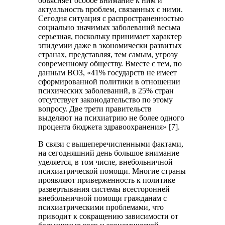
объясняет особое внимание к ним и
актуальность проблем, связанных с ними.
Сегодня ситуация с распространенностью
социально значимых заболеваний весьма
серьезная, поскольку принимает характер
эпидемии даже в экономически развитых
странах, представляя, тем самым, угрозу
современному обществу. Вместе с тем, по
данным ВОЗ, «41% государств не имеет
сформированной политики в отношении
психических заболеваний, в 25% стран
отсутствует законодательство по этому
вопросу. Две трети правительств
выделяют на психиатрию не более одного
процента бюджета здравоохранения» [7].
В связи с вышеперечисленными фактами,
на сегодняшний день большое внимание
уделяется, в том числе, внебольничной
психиатрической помощи. Многие страны
проявляют приверженность к политике
развертывания системы всесторонней
внебольничной помощи гражданам с
психиатрическими проблемами, что
приводит к сокращению зависимости от