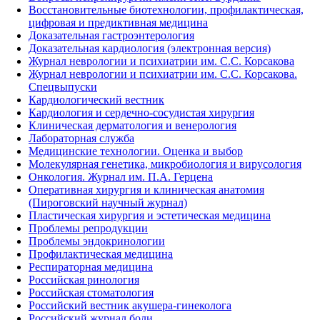
Восстановительные биотехнологии, профилактическая,
цифровая и предиктивная медицина
Доказательная гастроэнтерология
Доказательная кардиология (электронная версия)
Журнал неврологии и психиатрии им. С.С. Корсакова
Журнал неврологии и психиатрии им. С.С. Корсакова.
Спецвыпуски
Кардиологический вестник
Кардиология и сердечно-сосудистая хирургия
Клиническая дерматология и венерология
Лабораторная служба
Медицинские технологии. Оценка и выбор
Молекулярная генетика, микробиология и вирусология
Онкология. Журнал им. П.А. Герцена
Оперативная хирургия и клиническая анатомия
(Пироговский научный журнал)
Пластическая хирургия и эстетическая медицина
Проблемы репродукции
Проблемы эндокринологии
Профилактическая медицина
Респираторная медицина
Российская ринология
Российская стоматология
Российский вестник акушера-гинеколога
Российский журнал боли