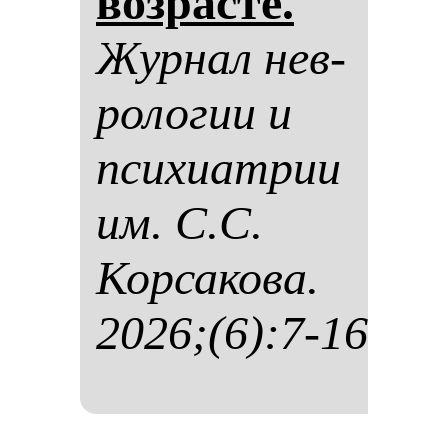
воз­рас­те.
Жур­нал нев­
ро­ло­гии и
пси­хи­ат­рии
им. С.С.
Кор­са­ко­ва.
2026;(6):7-16