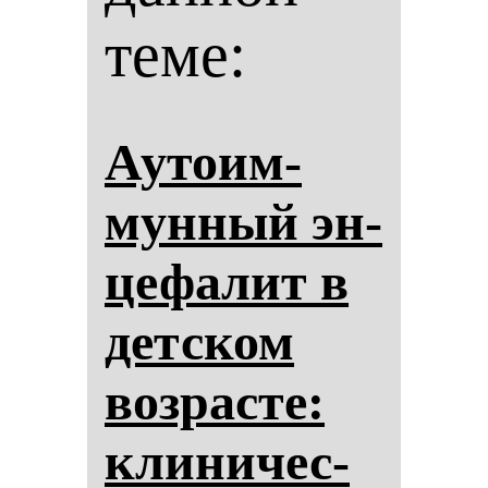
теме:
Ауто­им­
мун­ный эн­
це­фа­лит в
дет­ском
воз­рас­те:
кли­ни­чес­