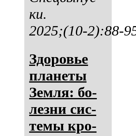
ки.
2025;(10-2):88-9
Здо­ровье
пла­не­ты
Зем­ля: бо­
лез­ни сис­
те­мы кро­