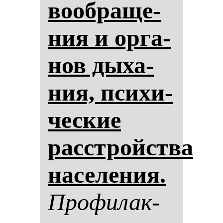
во­об­ра­ще­
ния и ор­га­
нов ды­ха­
ния, пси­хи­
чес­кие
расстройства
на­се­ле­ния.
Про­фи­лак­