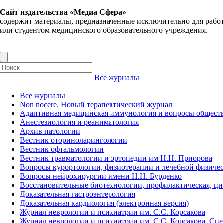
Сайт издательства «Медиа Сфера»
содержит материалы, предназначенные исключительно для рабо
или студентом медицинского образовательного учреждения.
Все журналы
Все журналы
Non nocere. Новый терапевтический журнал
Адаптивная медицинская иммунология и вопросы обществ
Анестезиология и реаниматология
Архив патологии
Вестник оториноларингологии
Вестник офтальмологии
Вестник травматологии и ортопедии им Н.Н. Приорова
Вопросы курортологии, физиотерапии и лечебной физичес
Вопросы нейрохирургии имени Н.Н. Бурденко
Восстановительные биотехнологии, профилактическая, ц
Доказательная гастроэнтерология
Доказательная кардиология (электронная версия)
Журнал неврологии и психиатрии им. С.С. Корсакова
Журнал неврологии и психиатрии им. С.С. Корсакова. Сп