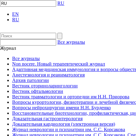
RU
EN
RU
Все журналы
Журнал
Все журналы
Non nocere. Новый терапевтический журнал
Адаптивная медицинская иммунология и вопросы обществ
Анестезиология и реаниматология
Архив патологии
Вестник оториноларингологии
Вестник офтальмологии
Вестник травматологии и ортопедии им Н.Н. Приорова
Вопросы курортологии, физиотерапии и лечебной физичес
Вопросы нейрохирургии имени Н.Н. Бурденко
Восстановительные биотехнологии, профилактическая, ц
Доказательная гастроэнтерология
Доказательная кардиология (электронная версия)
Журнал неврологии и психиатрии им. С.С. Корсакова
Журнал неврологии и психиатрии им. С.С. Корсакова. Сп