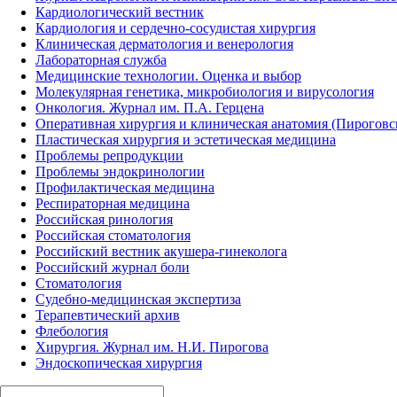
Кардиологический вестник
Кардиология и сердечно-сосудистая хирургия
Клиническая дерматология и венерология
Лабораторная служба
Медицинские технологии. Оценка и выбор
Молекулярная генетика, микробиология и вирусология
Онкология. Журнал им. П.А. Герцена
Оперативная хирургия и клиническая анатомия (Пирогов
Пластическая хирургия и эстетическая медицина
Проблемы репродукции
Проблемы эндокринологии
Профилактическая медицина
Респираторная медицина
Российская ринология
Российская стоматология
Российский вестник акушера-гинеколога
Российский журнал боли
Стоматология
Судебно-медицинская экспертиза
Терапевтический архив
Флебология
Хирургия. Журнал им. Н.И. Пирогова
Эндоскопическая хирургия