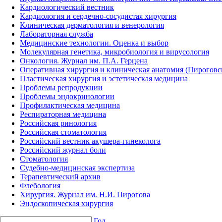
Кардиологический вестник
Кардиология и сердечно-сосудистая хирургия
Клиническая дерматология и венерология
Лабораторная служба
Медицинские технологии. Оценка и выбор
Молекулярная генетика, микробиология и вирусология
Онкология. Журнал им. П.А. Герцена
Оперативная хирургия и клиническая анатомия (Пирогов
Пластическая хирургия и эстетическая медицина
Проблемы репродукции
Проблемы эндокринологии
Профилактическая медицина
Респираторная медицина
Российская ринология
Российская стоматология
Российский вестник акушера-гинеколога
Российский журнал боли
Стоматология
Судебно-медицинская экспертиза
Терапевтический архив
Флебология
Хирургия. Журнал им. Н.И. Пирогова
Эндоскопическая хирургия
Год