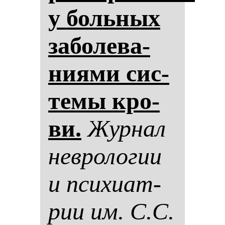
у боль­ных
за­бо­ле­ва­
ни­ями сис­
те­мы кро­
ви.
Жур­нал
нев­ро­ло­гии
и пси­хи­ат­
рии им. С.С.