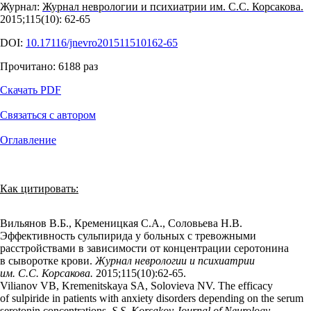
Журнал:
Журнал неврологии и психиатрии им. С.С. Корсакова.
2015;115(10): 62‑65
DOI:
10.17116/jnevro201511510162-65
Прочитано:
6188
раз
Скачать PDF
Связаться с автором
Оглавление
Как цитировать:
Вильянов В.Б., Кременицкая С.А., Соловьева Н.В.
Эффективность сульпирида у больных с тревожными
расстройствами в зависимости от концентрации серотонина
в сыворотке крови.
Журнал неврологии и психиатрии
им. С.С. Корсакова.
2015;115(10):62‑65.
Vilianov VB, Kremenitskaya SA, Solovieva NV. The efficacy
of sulpiride in patients with anxiety disorders depending on the serum
serotonin concentrations.
S.S. Korsakov Journal of Neurology