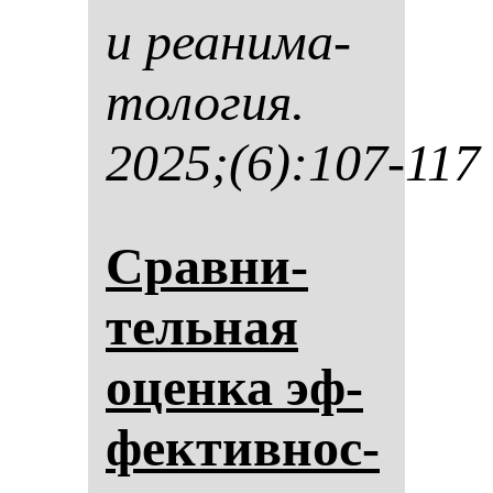
и ре­ани­ма­
то­ло­гия.
2025;(6):107-117
Срав­ни­
тель­ная
оцен­ка эф­
фек­тив­нос­