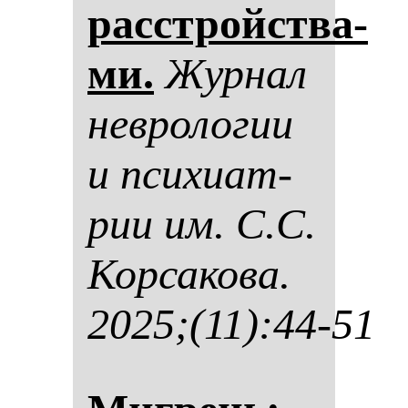
расстройства­
ми.
Жур­нал
нев­ро­ло­гии
и пси­хи­ат­
рии им. С.С.
Кор­са­ко­ва.
2025;(11):44-51