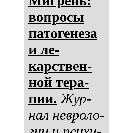
Миг­рень:
воп­ро­сы
па­то­ге­не­за
и ле­
карствен­
ной те­ра­
пии.
Жур­
нал нев­ро­ло­
гии и пси­хи­