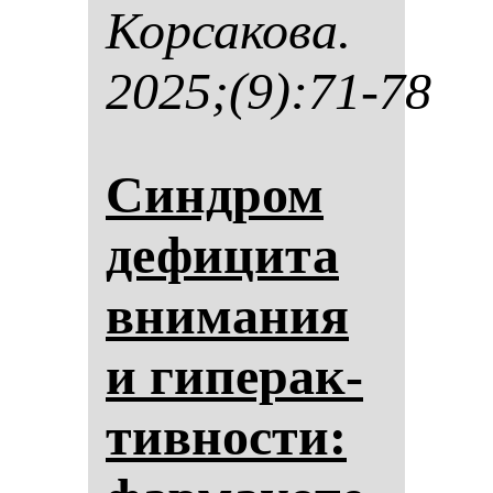
Кор­са­ко­ва.
2025;(9):71-78
Син­дром
де­фи­ци­та
вни­ма­ния
и ги­пе­рак­
тив­нос­ти: