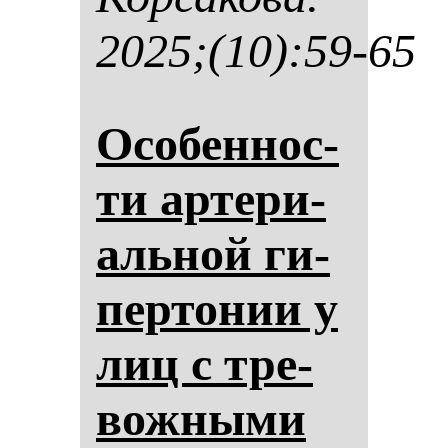
2025;(10):59-65
Осо­бен­нос­
ти ар­те­ри­
аль­ной ги­
пер­то­нии у
лиц с тре­
вож­ны­ми