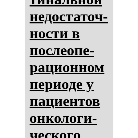
не­дос­та­точ­
нос­ти в
пос­ле­опе­
ра­ци­он­ном
пе­ри­оде у
па­ци­ен­тов
он­ко­ло­ги­
чес­ко­го