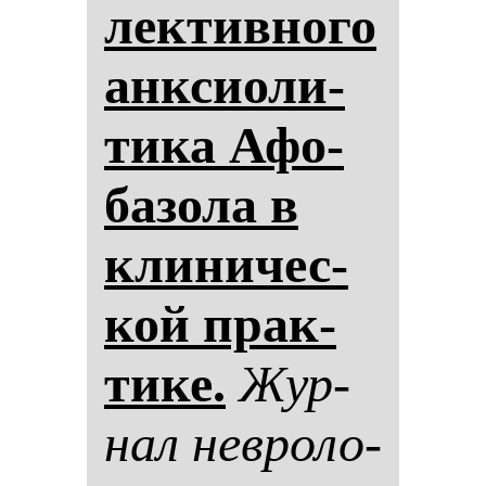
лек­тив­но­го
ан­кси­оли­
ти­ка Афо­
ба­зо­ла в
кли­ни­чес­
кой прак­
ти­ке.
Жур­
нал нев­ро­ло­