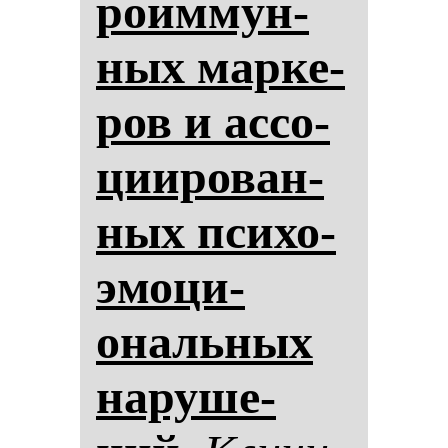
ро­им­мун­
ных мар­ке­
ров и ас­со­
ци­иро­ван­
ных пси­хо­
эмо­ци­
ональ­ных
на­ру­ше­