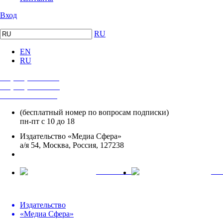
Вход
RU
EN
RU
+7 (495) 482-4118
+7 (495) 482-4329
+8 800 250-18-12
(бесплатный номер по вопросам подписки)
пн-пт с 10 до 18
Издательство «Медиа Сфера»
а/я 54, Москва, Россия, 127238
info@mediasphera.ru
вКонтакте
Tel
Издательство
«Медиа Сфера»