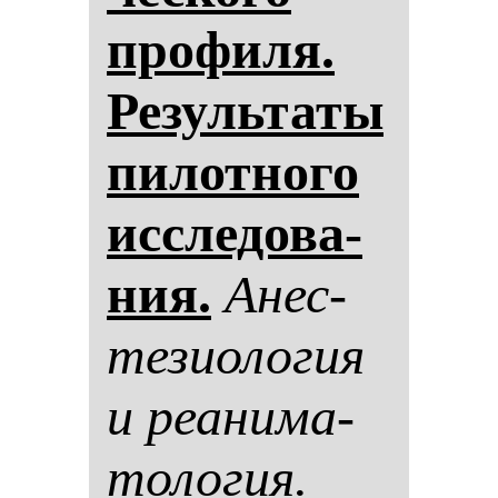
про­фи­ля.
Ре­зуль­та­ты
пи­лот­но­го
ис­сле­до­ва­
ния.
Анес­
те­зи­оло­гия
и ре­ани­ма­
то­ло­гия.