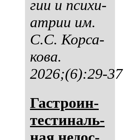
гии и пси­хи­
ат­рии им.
С.С. Кор­са­
ко­ва.
2026;(6):29-37
Гас­тро­ин­
тес­ти­наль­
ная не­дос­