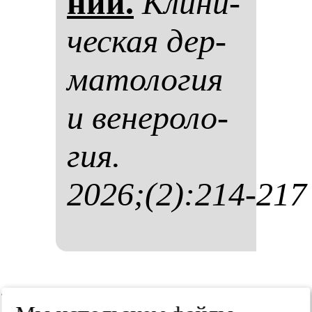
ний.
Кли­ни­
чес­кая дер­
ма­то­ло­гия
и ве­не­ро­ло­
гия.
2026;(2):214-217
Резюме /