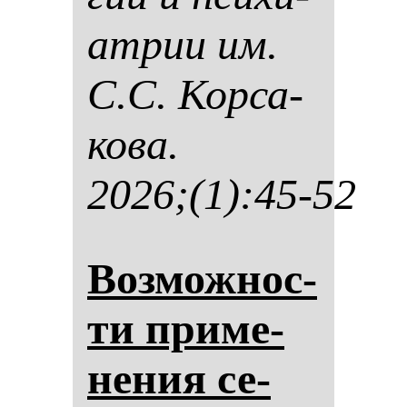
ат­рии им.
С.С. Кор­са­
ко­ва.
2026;(1):45-52
Воз­мож­нос­
ти при­ме­
не­ния се­