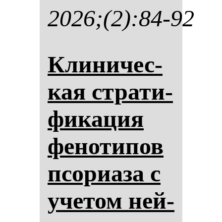
2026;(2):84-92
Кли­ни­чес­
кая стра­ти­
фи­ка­ция
фе­но­ти­пов
псо­ри­аза с
уче­том ней­