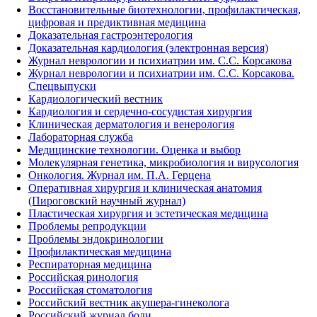
Восстановительные биотехнологии, профилактическая,
цифровая и предиктивная медицина
Доказательная гастроэнтерология
Доказательная кардиология (электронная версия)
Журнал неврологии и психиатрии им. С.С. Корсакова
Журнал неврологии и психиатрии им. С.С. Корсакова.
Спецвыпуски
Кардиологический вестник
Кардиология и сердечно-сосудистая хирургия
Клиническая дерматология и венерология
Лабораторная служба
Медицинские технологии. Оценка и выбор
Молекулярная генетика, микробиология и вирусология
Онкология. Журнал им. П.А. Герцена
Оперативная хирургия и клиническая анатомия
(Пироговский научный журнал)
Пластическая хирургия и эстетическая медицина
Проблемы репродукции
Проблемы эндокринологии
Профилактическая медицина
Респираторная медицина
Российская ринология
Российская стоматология
Российский вестник акушера-гинеколога
Российский журнал боли