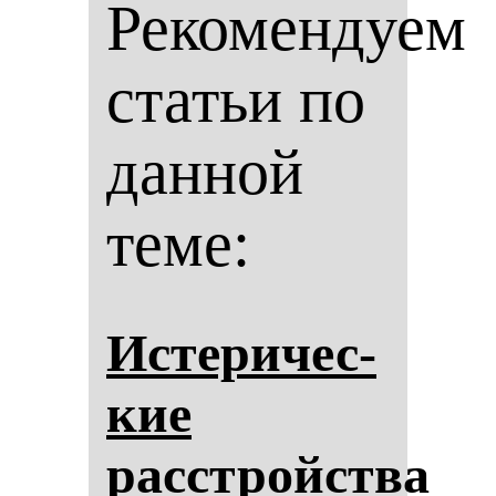
Рекомендуем
статьи по
данной
теме:
Ис­те­ри­чес­
кие
расстройства