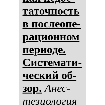
та­точ­ность
в пос­ле­опе­
ра­ци­он­ном
пе­ри­оде.
Сис­те­ма­ти­
чес­кий об­
зор.
Анес­
те­зи­оло­гия