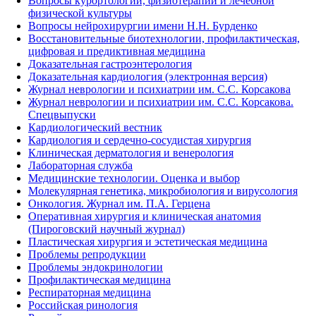
Вопросы курортологии, физиотерапии и лечебной
физической культуры
Вопросы нейрохирургии имени Н.Н. Бурденко
Восстановительные биотехнологии, профилактическая,
цифровая и предиктивная медицина
Доказательная гастроэнтерология
Доказательная кардиология (электронная версия)
Журнал неврологии и психиатрии им. С.С. Корсакова
Журнал неврологии и психиатрии им. С.С. Корсакова.
Спецвыпуски
Кардиологический вестник
Кардиология и сердечно-сосудистая хирургия
Клиническая дерматология и венерология
Лабораторная служба
Медицинские технологии. Оценка и выбор
Молекулярная генетика, микробиология и вирусология
Онкология. Журнал им. П.А. Герцена
Оперативная хирургия и клиническая анатомия
(Пироговский научный журнал)
Пластическая хирургия и эстетическая медицина
Проблемы репродукции
Проблемы эндокринологии
Профилактическая медицина
Респираторная медицина
Российская ринология