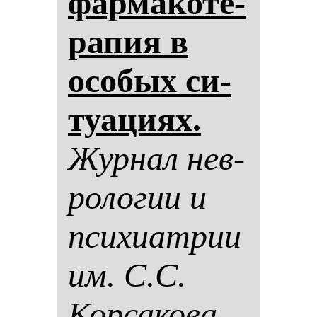
фар­ма­ко­те­
ра­пия в
осо­бых си­
ту­ациях.
Жур­нал нев­
ро­ло­гии и
пси­хи­ат­рии
им. С.С.
Кор­са­ко­ва.