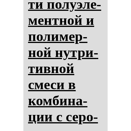
ти по­лу­эле­
мен­тной и
по­ли­мер­
ной нут­ри­
тив­ной
сме­си в
ком­би­на­
ции с се­ро­