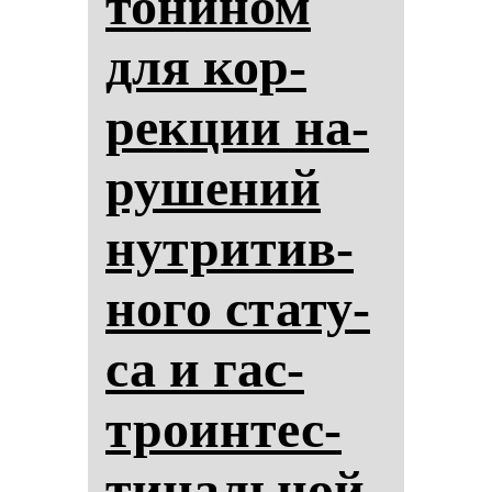
то­ни­ном
для кор­
рек­ции на­
ру­ше­ний
нут­ри­тив­
но­го ста­ту­
са и гас­
тро­ин­тес­
ти­наль­ной