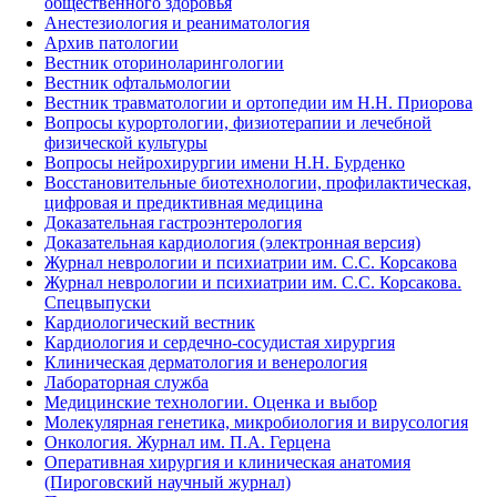
общественного здоровья
Анестезиология и реаниматология
Архив патологии
Вестник оториноларингологии
Вестник офтальмологии
Вестник травматологии и ортопедии им Н.Н. Приорова
Вопросы курортологии, физиотерапии и лечебной
физической культуры
Вопросы нейрохирургии имени Н.Н. Бурденко
Восстановительные биотехнологии, профилактическая,
цифровая и предиктивная медицина
Доказательная гастроэнтерология
Доказательная кардиология (электронная версия)
Журнал неврологии и психиатрии им. С.С. Корсакова
Журнал неврологии и психиатрии им. С.С. Корсакова.
Спецвыпуски
Кардиологический вестник
Кардиология и сердечно-сосудистая хирургия
Клиническая дерматология и венерология
Лабораторная служба
Медицинские технологии. Оценка и выбор
Молекулярная генетика, микробиология и вирусология
Онкология. Журнал им. П.А. Герцена
Оперативная хирургия и клиническая анатомия
(Пироговский научный журнал)