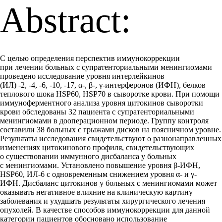
Abstract:
С целью определения перспектив иммунокоррекции
при лечении больных с супратенториальными менингиомами
проведено исследование уровня интерлейкинов
(ИЛ) -2, -4, -6, -10, -17, α-, β-, γ-интерферонов (ИФН), белков
теплового шока HSP60, HSP70 в сыворотке крови. При помощи
иммуноферментного анализа уровня цитокинов сыворотки
крови обследованы 32 пациента с супратенториальными
менингиомами в дооперационном периоде. Группу контроля
составили 38 больных с грыжами дисков на поясничном уровне.
Результаты исследования свидетельствуют о разнонаправленных
изменениях цитокинового профиля, свидетельствующих
о существовании иммунного дисбаланса у больных
с менингиомами. Установлено повышение уровня β-ИФН,
HSP60, ИЛ-6 с одновременным снижением уровня α- и γ-
ИФН. Дисбаланс цитокинов у больных с менингиомами может
оказывать негативное влияние на клиническую картину
заболевания и ухудшать результаты хирургического лечения
опухолей. В качестве способов иммунокоррекции для данной
категории пациентов обосновано использование