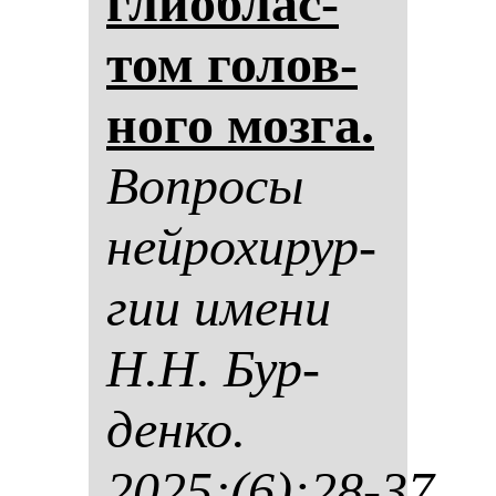
гли­об­лас­
том го­лов­
но­го моз­га.
Воп­ро­сы
ней­ро­хи­рур­
гии име­ни
Н.Н. Бур­
ден­ко.
2025;(6):28-37