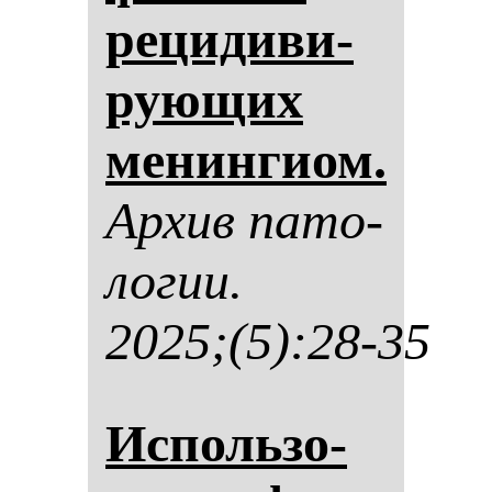
ре­ци­ди­ви­
ру­ющих
ме­нин­ги­ом.
Ар­хив па­то­
ло­гии.
2025;(5):28-35
Ис­поль­зо­