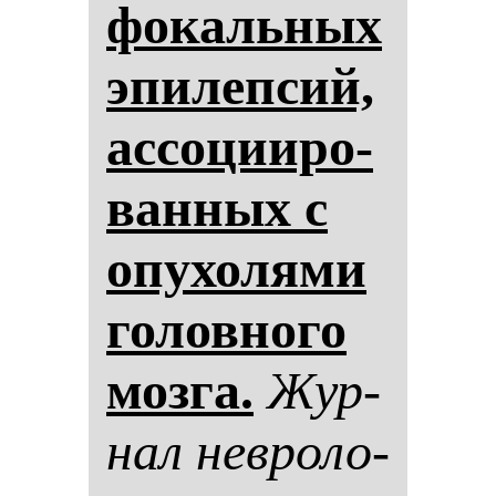
фо­каль­ных
эпи­леп­сий,
ас­со­ци­иро­
ван­ных с
опу­хо­ля­ми
го­лов­но­го
моз­га.
Жур­
нал нев­ро­ло­