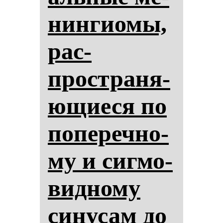
нин­ги­омы,
рас­
простра­ня­
ющиеся по
по­пе­реч­но­
му и сиг­мо­
вид­но­му
си­ну­сам до