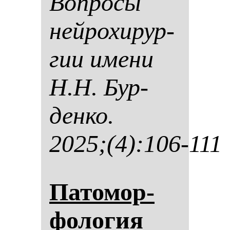
Воп­ро­сы
ней­ро­хи­рур­
гии име­ни
Н.Н. Бур­
ден­ко.
2025;(4):106-111
Па­то­мор­
фо­ло­гия