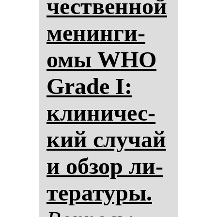
чес­твен­ной
ме­нин­ги­
омы WHO
Grade I:
кли­ни­чес­
кий слу­чай
и об­зор ли­
те­ра­ту­ры.