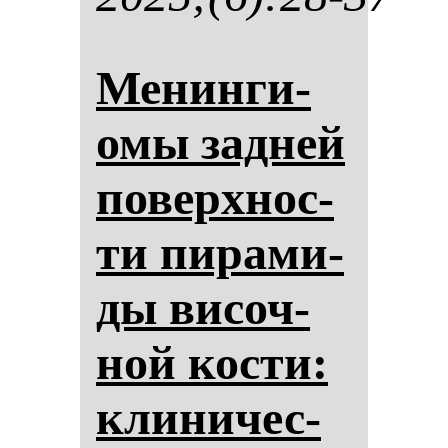
Ме­нин­ги­
омы зад­ней
по­вер­хнос­
ти пи­ра­ми­
ды ви­соч­
ной кос­ти:
кли­ни­чес­