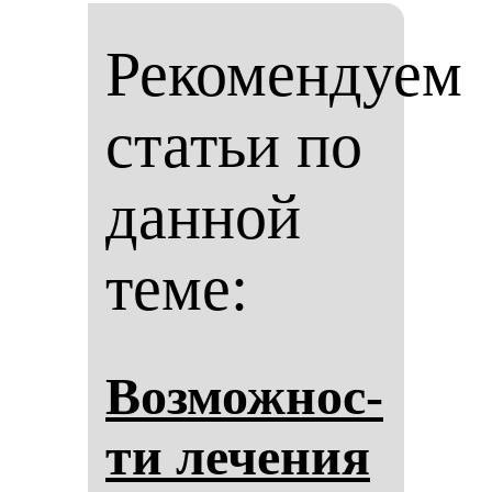
Рекомендуем
статьи по
данной
теме:
Воз­мож­нос­
ти ле­че­ния