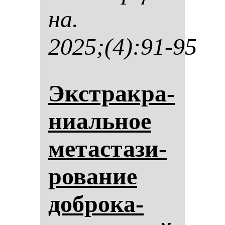
на.
2025;(4):91-95
Экстрак­ра­
ни­аль­ное
ме­тас­та­зи­
ро­ва­ние
доб­ро­ка­