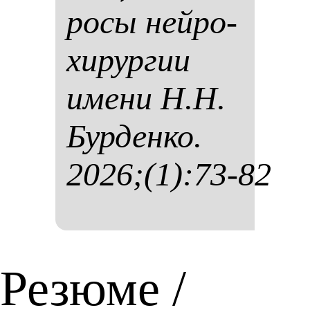
ро­сы ней­ро­
хи­рур­гии
име­ни Н.Н.
Бур­ден­ко.
2026;(1):73-82
Резюме /