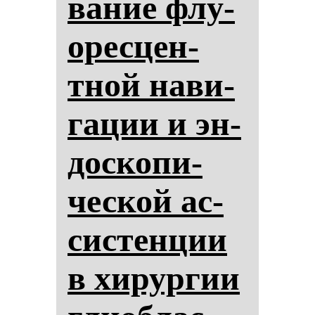
ва­ние флу­
орес­цен­
тной на­ви­
га­ции и эн­
дос­ко­пи­
чес­кой ас­
сис­тен­ции
в хи­рур­гии