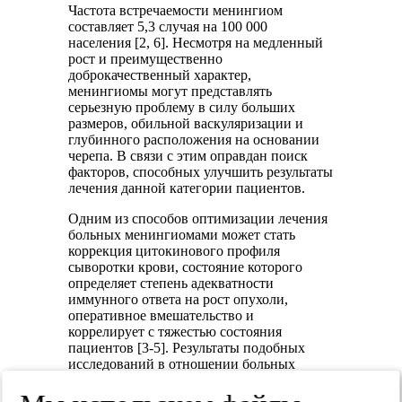
Частота встречаемости менингиом
составляет 5,3 случая на 100 000
населения [2, 6]. Несмотря на медленный
рост и преимущественно
доброкачественный характер,
менингиомы могут представлять
серьезную проблему в силу больших
размеров, обильной васкуляризации и
глубинного расположения на основании
черепа. В связи с этим оправдан поиск
факторов, способных улучшить результаты
лечения данной категории пациентов.
Одним из способов оптимизации лечения
больных менингиомами может стать
коррекция цитокинового профиля
сыворотки крови, состояние которого
определяет степень адекватности
иммунного ответа на рост опухоли,
оперативное вмешательство и
коррелирует с тяжестью состояния
пациентов [3-5]. Результаты подобных
исследований в отношении больных
менингиомами немногочисленны. Так,
установлена тенденция к развитию у них