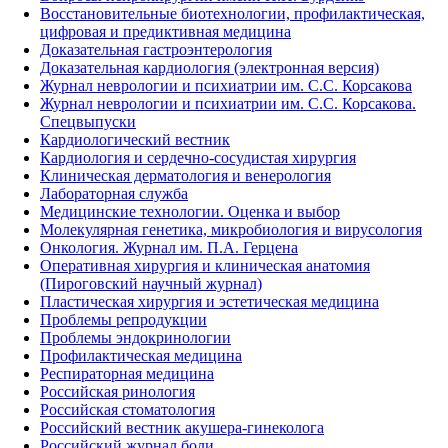
Восстановительные биотехнологии, профилактическая,
цифровая и предиктивная медицина
Доказательная гастроэнтерология
Доказательная кардиология (электронная версия)
Журнал неврологии и психиатрии им. С.С. Корсакова
Журнал неврологии и психиатрии им. С.С. Корсакова.
Спецвыпуски
Кардиологический вестник
Кардиология и сердечно-сосудистая хирургия
Клиническая дерматология и венерология
Лабораторная служба
Медицинские технологии. Оценка и выбор
Молекулярная генетика, микробиология и вирусология
Онкология. Журнал им. П.А. Герцена
Оперативная хирургия и клиническая анатомия
(Пироговский научный журнал)
Пластическая хирургия и эстетическая медицина
Проблемы репродукции
Проблемы эндокринологии
Профилактическая медицина
Респираторная медицина
Российская ринология
Российская стоматология
Российский вестник акушера-гинеколога
Российский журнал боли