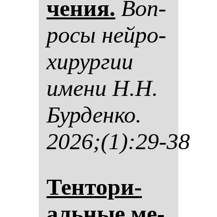
че­ния.
Воп­
ро­сы ней­ро­
хи­рур­гии
име­ни Н.Н.
Бур­ден­ко.
2026;(1):29-38
Тен­то­ри­
аль­ные ме­