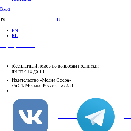
Вход
RU
EN
RU
+7 (495) 482-4118
+7 (495) 482-4329
+8 800 250-18-12
(бесплатный номер по вопросам подписки)
пн-пт с 10 до 18
Издательство «Медиа Сфера»
а/я 54, Москва, Россия, 127238
info@mediasphera.ru
вКонтакте
Tel