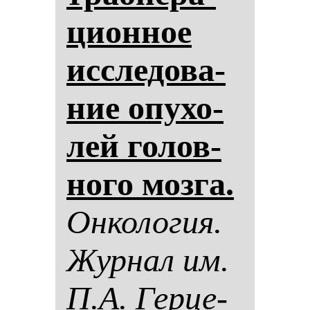
ци­он­ное
ис­сле­до­ва­
ние опу­хо­
лей го­лов­
но­го моз­га.
Он­ко­ло­гия.
Жур­нал им.
П.А. Гер­це­