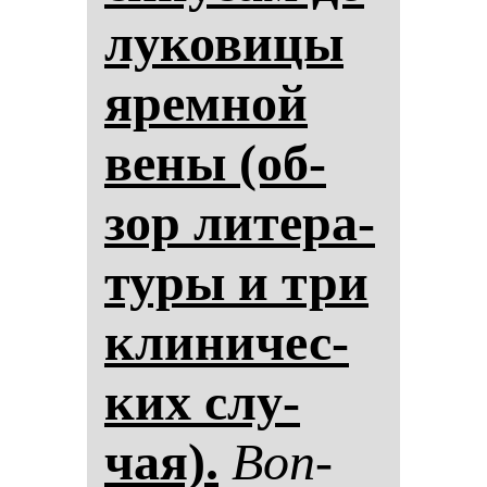
лу­ко­ви­цы
ярем­ной
ве­ны (об­
зор ли­те­ра­
ту­ры и три
кли­ни­чес­
ких слу­
чая).
Воп­