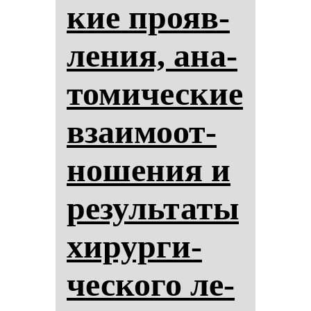
кие про­яв­
ле­ния, ана­
то­ми­чес­кие
вза­имоот­
но­ше­ния и
ре­зуль­та­ты
хи­рур­ги­
чес­ко­го ле­