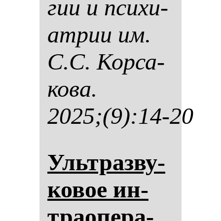
гии и пси­хи­
ат­рии им.
С.С. Кор­са­
ко­ва.
2025;(9):14-20
Ультраз­ву­
ко­вое ин­
тра­опе­ра­