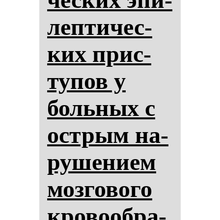
леп­ти­чес­
ких прис­
ту­пов у
боль­ных с
ос­трым на­
ру­ше­ни­ем
моз­го­во­го
кро­во­об­ра­