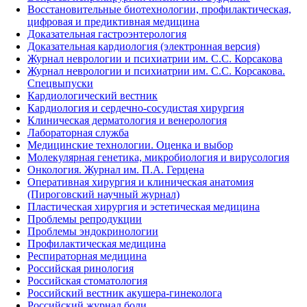
Восстановительные биотехнологии, профилактическая,
цифровая и предиктивная медицина
Доказательная гастроэнтерология
Доказательная кардиология (электронная версия)
Журнал неврологии и психиатрии им. С.С. Корсакова
Журнал неврологии и психиатрии им. С.С. Корсакова.
Спецвыпуски
Кардиологический вестник
Кардиология и сердечно-сосудистая хирургия
Клиническая дерматология и венерология
Лабораторная служба
Медицинские технологии. Оценка и выбор
Молекулярная генетика, микробиология и вирусология
Онкология. Журнал им. П.А. Герцена
Оперативная хирургия и клиническая анатомия
(Пироговский научный журнал)
Пластическая хирургия и эстетическая медицина
Проблемы репродукции
Проблемы эндокринологии
Профилактическая медицина
Респираторная медицина
Российская ринология
Российская стоматология
Российский вестник акушера-гинеколога
Российский журнал боли