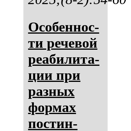
Осо­бен­нос­
ти ре­че­вой
ре­аби­ли­та­
ции при
раз­ных
фор­мах
пос­тин­