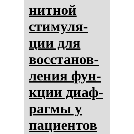
нит­ной
сти­му­ля­
ции для
вос­ста­нов­
ле­ния фун­
кции ди­аф­
раг­мы у
па­ци­ен­тов