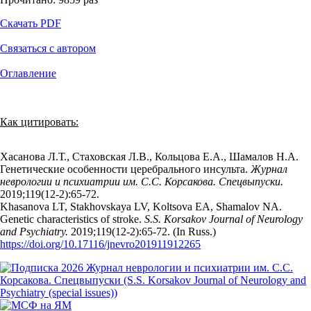
Скачать PDF
Связаться с автором
Оглавление
Как цитировать:
Хасанова Л.Т., Стаховская Л.В., Кольцова Е.А., Шамалов Н.А.
Генетические особенности церебрального инсульта.
Журнал
неврологии и психиатрии им. С.С. Корсакова. Спецвыпуски.
2019;119(12‑2):65‑72.
Khasanova LT, Stakhovskaya LV, Koltsova EA, Shamalov NA.
Genetic characteristics of stroke.
S.S. Korsakov Journal of Neurology
and Psychiatry.
2019;119(12‑2):65‑72. (In Russ.)
https://doi.org/10.17116/jnevro201911912265