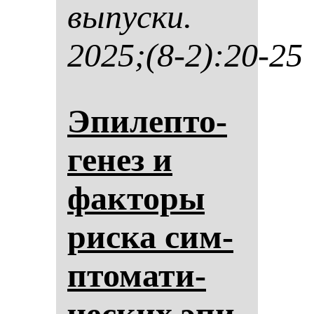
вы­пус­ки.
2025;(8-2):20-25
Эпи­леп­то­
ге­нез и
фак­то­ры
рис­ка сим­
пто­ма­ти­
чес­ких эпи­