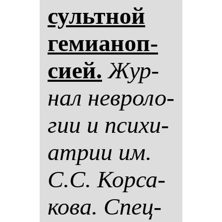
сультной
ге­ми­аноп­
си­ей.
Жур­
нал нев­ро­ло­
гии и пси­хи­
ат­рии им.
С.С. Кор­са­
ко­ва. Спец­