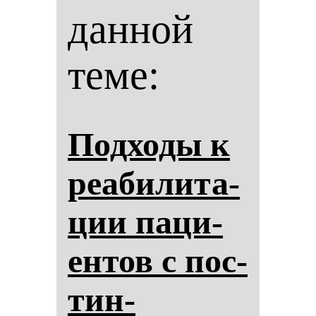
данной
теме:
Под­хо­ды к
ре­аби­ли­та­
ции па­ци­
ен­тов с пос­
тин­