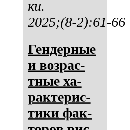
ки.
2025;(8-2):61-66
Ген­дер­ные
и воз­рас­
тные ха­
рак­те­рис­
ти­ки фак­
то­ров рис­