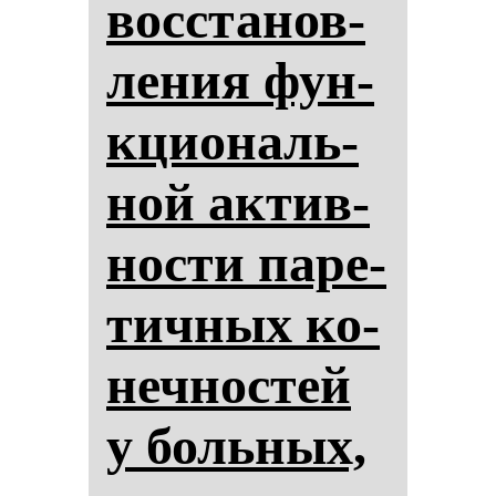
вос­ста­нов­
ле­ния фун­
кци­ональ­
ной ак­тив­
нос­ти па­ре­
тич­ных ко­
неч­нос­тей
у боль­ных,