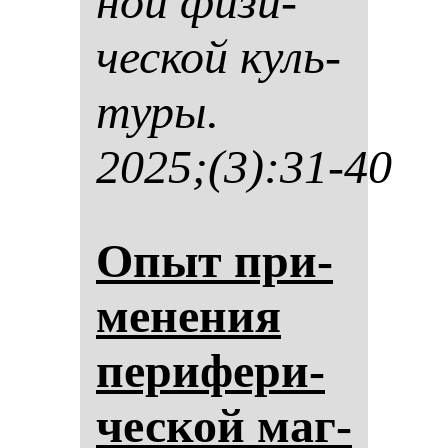
ной фи­зи­
чес­кой куль­
ту­ры.
2025;(3):31-40
Опыт при­
ме­не­ния
пе­ри­фе­ри­
чес­кой маг­