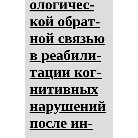
оло­ги­чес­
кой об­рат­
ной связью
в ре­аби­ли­
та­ции ког­
ни­тив­ных
на­ру­ше­ний
пос­ле ин­