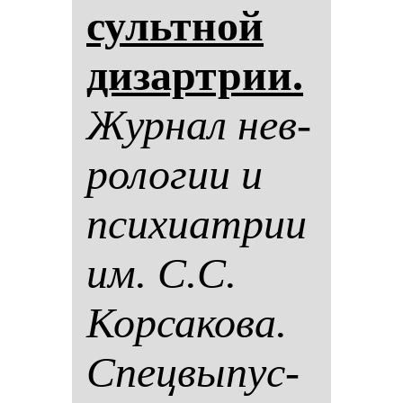
сультной
ди­зар­трии.
Жур­нал нев­
ро­ло­гии и
пси­хи­ат­рии
им. С.С.
Кор­са­ко­ва.
Спец­вы­пус­