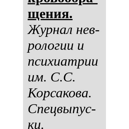
ще­ния.
Жур­нал нев­
ро­ло­гии и
пси­хи­ат­рии
им. С.С.
Кор­са­ко­ва.
Спец­вы­пус­
ки.