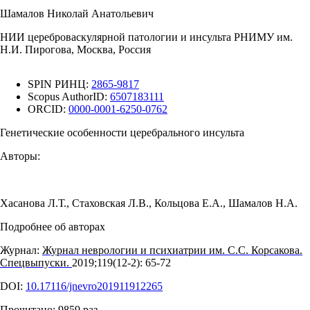
Шамалов Николай Анатольевич
НИИ цереброваскулярной патологии и инсульта РНИМУ им.
Н.И. Пирогова, Москва, Россия
SPIN РИНЦ:
2865-9817
Scopus AuthorID:
6507183111
ORCID:
0000-0001-6250-0762
Генетические особенности церебрального инсульта
Авторы:
Хасанова Л.Т.
,
Стаховская Л.В.
,
Кольцова Е.А.
,
Шамалов Н.А.
Подробнее об авторах
Журнал:
Журнал неврологии и психиатрии им. С.С. Корсакова.
Спецвыпуски.
2019;119(12‑2): 65‑72
DOI:
10.17116/jnevro201911912265
Прочитано:
9859
раз