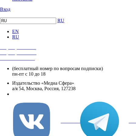
Вход
RU
EN
RU
+7 (495) 482-4118
+7 (495) 482-4329
+8 800 250-18-12
(бесплатный номер по вопросам подписки)
пн-пт с 10 до 18
Издательство «Медиа Сфера»
а/я 54, Москва, Россия, 127238
info@mediasphera.ru
вКонтакте
Tel