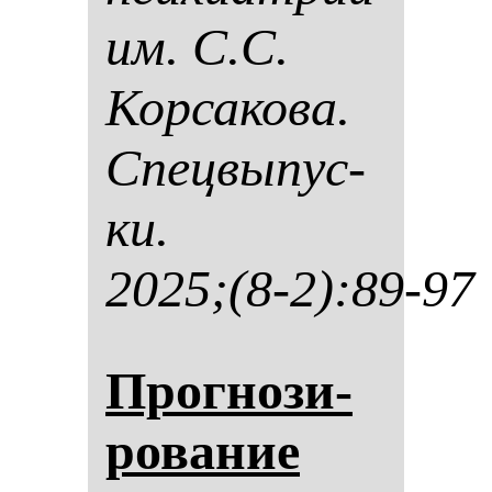
им. С.С.
Кор­са­ко­ва.
Спец­вы­пус­
ки.
2025;(8-2):89-97
Прог­но­зи­
ро­ва­ние