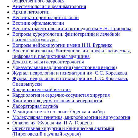
общественного здоровья
Анестезиология и реаниматология
Архив патологии
Вестник оториноларингологии
Вестник офтальмологии
Вестник травматологии и ортопедии им Н.Н. Приорова
Вопросы курортологии, физиотерапии и лечебной
физической культуры
Вопросы нейрохирургии имени Н.Н. Бурденко
Восстановительные биотехнологии, профилактическая,
цифровая и предиктивная медицина
Доказательная гастроэнтерология
Доказательная кардиология (электронная версия)
Журнал неврологии и психиатрии им. С.С. Корсакова
Журнал неврологии и психиатрии им. С.С. Корсакова.
Спецвыпуски
Кардиологический вестник
Кардиология и сердечно-сосудистая хирургия
Клиническая дерматология и венерология
Лабораторная служба
Медицинские технологии. Оценка и выбор
Молекулярная генетика, микробиология и вирусология
Онкология. Журнал им. П.А. Герцена
Оперативная хирургия и клиническая анатомия
(Пироговский научный журнал)