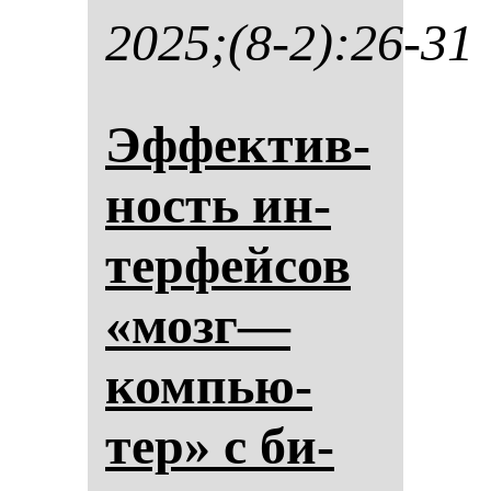
2025;(8-2):26-31
Эф­фек­тив­
ность ин­
тер­фей­сов
«мозг—
ком­пью­
тер» с би­