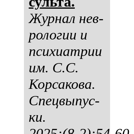
суль­та.
Жур­нал нев­
ро­ло­гии и
пси­хи­ат­рии
им. С.С.
Кор­са­ко­ва.
Спец­вы­пус­
ки.
2025;(8-2):54-60