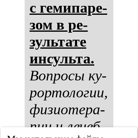
с ге­ми­па­ре­
зом в ре­
зуль­та­те
ин­суль­та.
Воп­ро­сы ку­
рор­то­ло­гии,
фи­зи­оте­ра­
пии и ле­чеб­