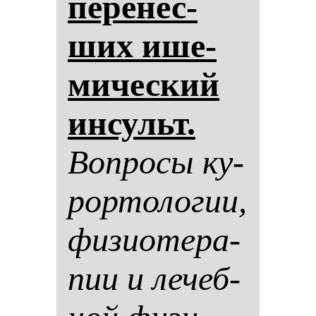
пе­ре­нес­
ших ише­
ми­чес­кий
ин­сульт.
Воп­ро­сы ку­
рор­то­ло­гии,
фи­зи­оте­ра­
пии и ле­чеб­