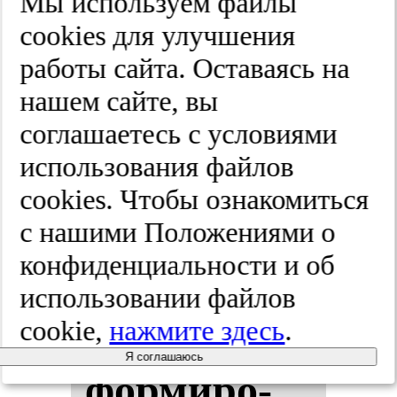
Мы используем файлы
ной фи­зи­
cооkies для улучшения
чес­кой куль­
работы сайта. Оставаясь на
нашем сайте, вы
ту­ры.
соглашаетесь с условиями
2025;(4):5-13
использования файлов
cооkies. Чтобы ознакомиться
с нашими Положениями о
Ге­не­ти­чес­
конфиденциальности и об
кие пре­
использовании файлов
cookie,
нажмите здесь
.
дик­то­ры
Я соглашаюсь
фор­ми­ро­