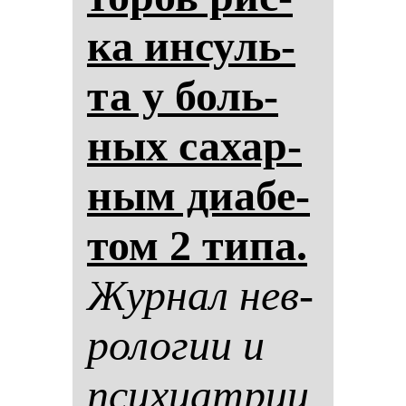
ка ин­суль­
та у боль­
ных са­хар­
ным ди­абе­
том 2 ти­па.
Жур­нал нев­
ро­ло­гии и
пси­хи­ат­рии