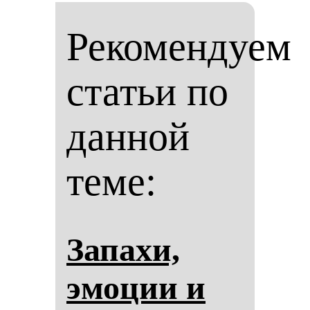
Рекомендуем
статьи по
данной
теме:
За­па­хи,
эмо­ции и