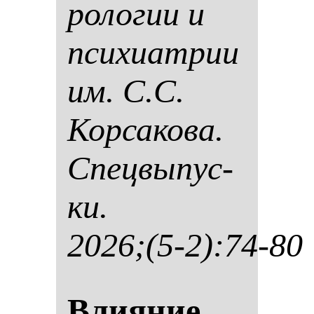
ро­ло­гии и
пси­хи­ат­рии
им. С.С.
Кор­са­ко­ва.
Спец­вы­пус­
ки.
2026;(5-2):74-80
Вли­яние