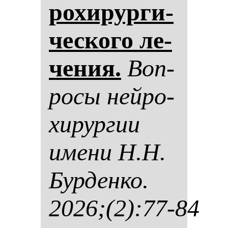
ро­хи­рур­ги­
чес­ко­го ле­
че­ния.
Воп­
ро­сы ней­ро­
хи­рур­гии
име­ни Н.Н.
Бур­ден­ко.
2026;(2):77-84