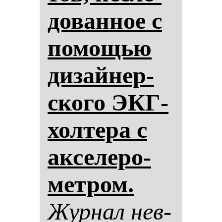
до­ван­ное с
по­мощью
ди­зай­нер­
ско­го ЭКГ-
хол­те­ра с
ак­се­ле­ро­
мет­ром.
Жур­нал нев­