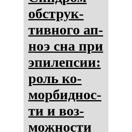
обструк­
тив­но­го ап­
ноэ сна при
эпи­леп­сии:
роль ко­
мор­бид­нос­
ти и воз­
мож­нос­ти