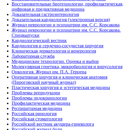
Восстановительные биотехнологии, профилактическая,
цифровая и предиктивная медицина
Доказательная гастроэнтерология
Доказательная кардиология (электронная версия)
Журнал неврологии и психиатрии им. С.С. Корсакова
Журнал неврологии и психиатрии им. С.С. Корсакова.
Спецвыпуски
Кардиологический вестник
Кардиология и сердечно-сосудистая хирургия
Клиническая дерматология и венерология
Лабораторная служба
Медицинские технологии. Оценка и выбор
Молекулярная генетика, микробиология и вирусология
Онкология. Журнал им. П.А. Герцена
Оперативная хирургия и клиническая анатомия
(Пироговский научный журнал)
Пластическая хирургия и эстетическая медицина
Проблемы репродукции
Проблемы эндокринологии
Профилактическая медицина
Респираторная медицина
Российская ринология
Российская стоматология
Российский вестник акушера-гинеколога
Российский журнал боли