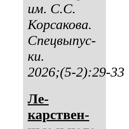
им. С.С.
Кор­са­ко­ва.
Спец­вы­пус­
ки.
2026;(5-2):29-33
Ле­
карствен­