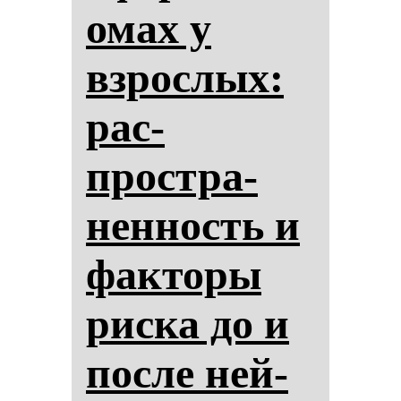
омах у
взрос­лых:
рас­
простра­
нен­ность и
фак­то­ры
рис­ка до и
пос­ле ней­