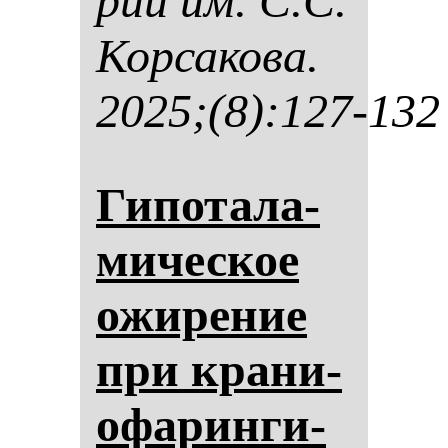
рии им. С.С.
Кор­са­ко­ва.
2025;(8):127-132
Ги­по­та­ла­
ми­чес­кое
ожи­ре­ние
при кра­ни­
офа­рин­ги­