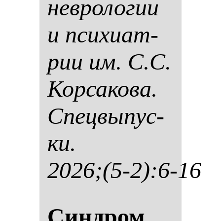
нев­ро­ло­гии
и пси­хи­ат­
рии им. С.С.
Кор­са­ко­ва.
Спец­вы­пус­
ки.
2026;(5-2):6-16
Син­дром