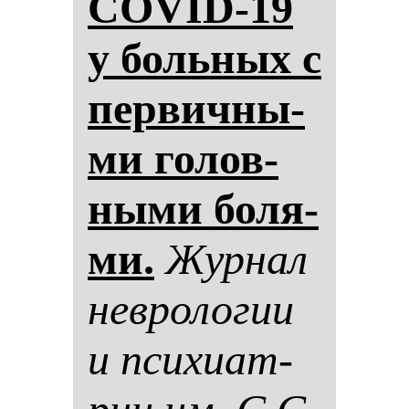
COVID-19
у боль­ных с
пер­вич­ны­
ми го­лов­
ны­ми бо­ля­
ми.
Жур­нал
нев­ро­ло­гии
и пси­хи­ат­