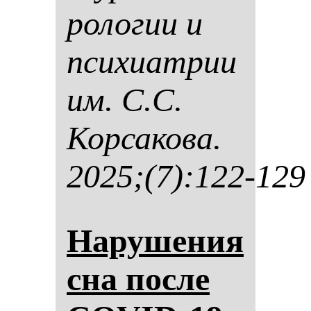
ро­ло­гии и
пси­хи­ат­рии
им. С.С.
Кор­са­ко­ва.
2025;(7):122-129
На­ру­ше­ния
сна пос­ле