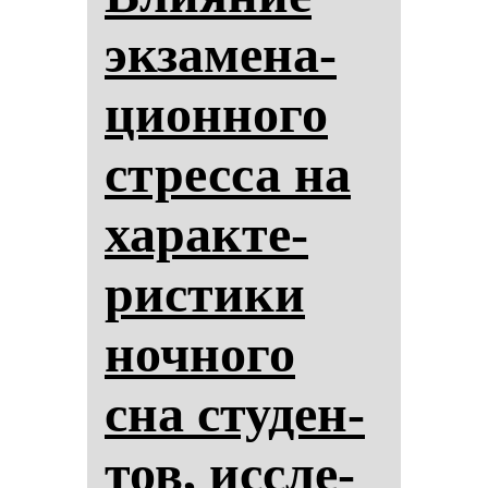
эк­за­ме­на­
ци­он­но­го
стрес­са на
ха­рак­те­
рис­ти­ки
ноч­но­го
сна сту­ден­
тов, ис­сле­