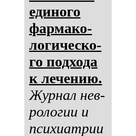
еди­но­го
фар­ма­ко­
ло­ги­чес­ко­
го под­хо­да
к ле­че­нию.
Жур­нал нев­
ро­ло­гии и
пси­хи­ат­рии