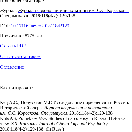
Подробнее об авторах
Журнал:
Журнал неврологии и психиатрии им. С.С. Корсакова.
Спецвыпуски.
2018;118(4‑2): 129‑138
DOI:
10.17116/jnevro201811842129
Прочитано:
8775
раз
Скачать PDF
Связаться с автором
Оглавление
Как цитировать:
Куц А.С., Полуэктов М.Г. Исследование нарколепсии в России.
Исторический очерк.
Журнал неврологии и психиатрии
им. С.С. Корсакова. Спецвыпуски.
2018;118(4‑2):129‑138.
Kuts AS, Poluektov MG. Studies of narcolepsy in Russia. Historical
view.
S.S. Korsakov Journal of Neurology and Psychiatry.
2018;118(4‑2):129‑138. (In Russ.)