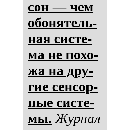
сон — чем
обо­ня­тель­
ная сис­те­
ма не по­хо­
жа на дру­
гие сен­сор­
ные сис­те­
мы.
Жур­нал