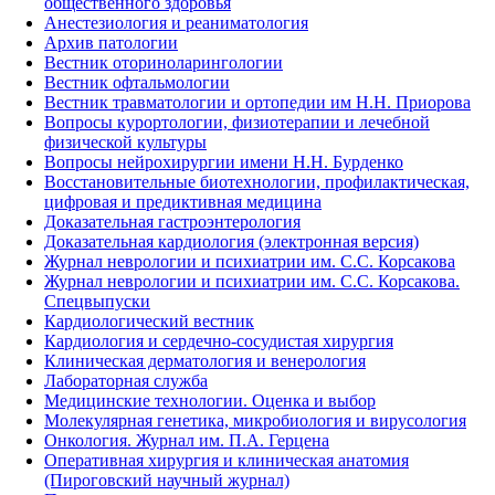
общественного здоровья
Анестезиология и реаниматология
Архив патологии
Вестник оториноларингологии
Вестник офтальмологии
Вестник травматологии и ортопедии им Н.Н. Приорова
Вопросы курортологии, физиотерапии и лечебной
физической культуры
Вопросы нейрохирургии имени Н.Н. Бурденко
Восстановительные биотехнологии, профилактическая,
цифровая и предиктивная медицина
Доказательная гастроэнтерология
Доказательная кардиология (электронная версия)
Журнал неврологии и психиатрии им. С.С. Корсакова
Журнал неврологии и психиатрии им. С.С. Корсакова.
Спецвыпуски
Кардиологический вестник
Кардиология и сердечно-сосудистая хирургия
Клиническая дерматология и венерология
Лабораторная служба
Медицинские технологии. Оценка и выбор
Молекулярная генетика, микробиология и вирусология
Онкология. Журнал им. П.А. Герцена
Оперативная хирургия и клиническая анатомия
(Пироговский научный журнал)