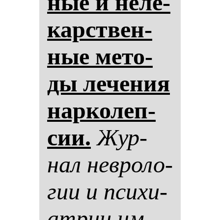
ные и не­ле­
карствен­
ные ме­то­
ды ле­че­ния
нар­ко­леп­
сии.
Жур­
нал нев­ро­ло­
гии и пси­хи­
ат­рии им.