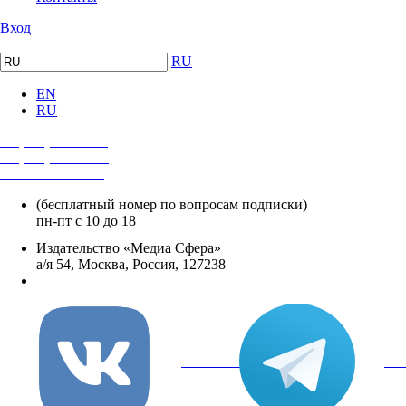
Вход
RU
EN
RU
+7 (495) 482-4118
+7 (495) 482-4329
+8 800 250-18-12
(бесплатный номер по вопросам подписки)
пн-пт с 10 до 18
Издательство «Медиа Сфера»
а/я 54, Москва, Россия, 127238
info@mediasphera.ru
вКонтакте
Tel