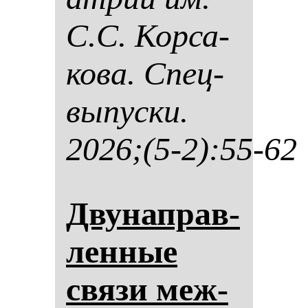
С.С. Кор­са­
ко­ва. Спец­
вы­пус­ки.
2026;(5-2):55-62
Дву­нап­рав­
лен­ные
свя­зи меж­