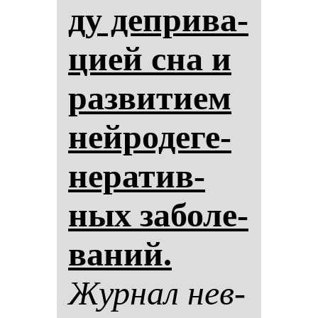
ду деп­ри­ва­
ци­ей сна и
раз­ви­ти­ем
ней­ро­де­ге­
не­ра­тив­
ных за­бо­ле­
ва­ний.
Жур­нал нев­