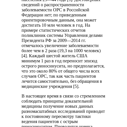
сведений о распространенности
заболеваемости ОРС в Российской
Федерации нет; по приведенным
ориентировочным данным, она может
достигать 10 млн человек в год. На
примере статистических отчетов
поликлиник системы Управления делами
Президента РФ за 2009—2014 гг.
отмечалось увеличение заболеваемости
более чем в 2 раза (19,3 на 1000 человек)
[4]. Каждый шестой житель США
минимум 1 раз в год переносит эпизод
острого риносинусита, но предполагается,
что это около 80% от общего числа всех
случаев ОРС, так как часть пациентов
лечится самостоятельно, без обращения в
медицинские учреждения [5].
В настоящее время в связи со стремлением
соблюдать принципы доказательной
медицины получение новых данных
разномасштабных исследований приводит
к постоянному пересмотру тактики
ведения пациентов с острым
риносинуситом. Проводится оценка