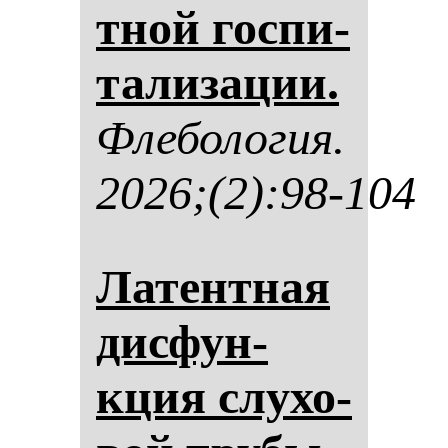
тной гос­пи­
та­ли­за­ции.
Фле­бо­ло­гия.
2026;(2):98-104
Ла­тен­тная
дис­фун­
кция слу­хо­