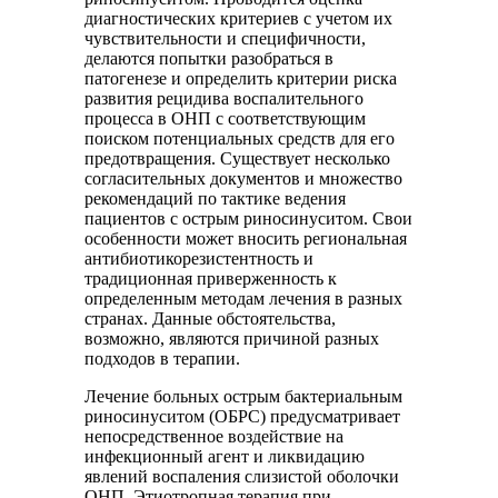
диагностических критериев с учетом их
чувствительности и специфичности,
делаются попытки разобраться в
патогенезе и определить критерии риска
развития рецидива воспалительного
процесса в ОНП с соответствующим
поиском потенциальных средств для его
предотвращения. Существует несколько
согласительных документов и множество
рекомендаций по тактике ведения
пациентов с острым риносинуситом. Свои
особенности может вносить региональная
антибиотикорезистентность и
традиционная приверженность к
определенным методам лечения в разных
странах. Данные обстоятельства,
возможно, являются причиной разных
подходов в терапии.
Лечение больных острым бактериальным
риносинуситом (ОБРС) предусматривает
непосредственное воздействие на
инфекционный агент и ликвидацию
явлений воспаления слизистой оболочки
ОНП. Этиотропная терапия при