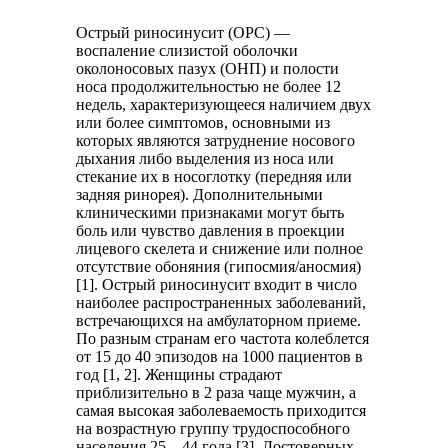
Острый риносинусит (ОРС) —
воспаление слизистой оболочки
околоносовых пазух (ОНП) и полости
носа продолжительностью не более 12
недель, характеризующееся наличием двух
или более симптомов, основными из
которых являются затруднение носового
дыхания либо выделения из носа или
стекание их в носоглотку (передняя или
задняя ринорея). Дополнительными
клиническими признаками могут быть
боль или чувство давления в проекции
лицевого скелета и снижение или полное
отсутствие обоняния (гипосмия/аносмия)
[1]. Острый риносинусит входит в число
наиболее распространенных заболеваний,
встречающихся на амбулаторном приеме.
По разным странам его частота колеблется
от 15 до 40 эпизодов на 1000 пациентов в
год [1, 2]. Женщины страдают
приблизительно в 2 раза чаще мужчин, а
самая высокая заболеваемость приходится
на возрастную группу трудоспособного
населения 25—44 года [3]. Достоверных