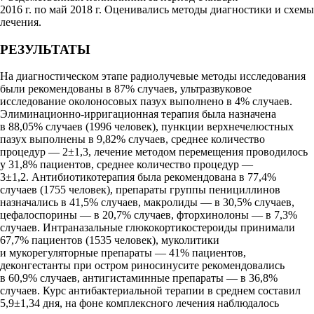
2016 г. по май 2018 г. Оценивались методы диагностики и схемы
лечения.
РЕЗУЛЬТАТЫ
На диагностическом этапе радиолучевые методы исследования
были рекомендованы в 87% случаев, ультразвуковое
исследование околоносовых пазух выполнено в 4% случаев.
Элиминационно-ирригационная терапия была назначена
в 88,05% случаев (1996 человек), пункции верхнечелюстных
пазух выполнены в 9,82% случаев, среднее количество
процедур — 2±1,3, лечение методом перемещения проводилось
у 31,8% пациентов, среднее количество процедур —
3±1,2. Антибиотикотерапия была рекомендована в 77,4%
случаев (1755 человек), препараты группы пенициллинов
назначались в 41,5% случаев, макролиды — в 30,5% случаев,
цефалоспорины — в 20,7% случаев, фторхинолоны — в 7,3%
случаев. Интраназальные глюкокортикостероиды принимали
67,7% пациентов (1535 человек), муколитики
и мукорегуляторные препараты — 41% пациентов,
деконгестанты при остром риносинусите рекомендовались
в 60,9% случаев, антигистаминные препараты — в 36,8%
случаев. Курс антибактериальной терапии в среднем составил
5,9±1,34 дня, на фоне комплексного лечения наблюдалось