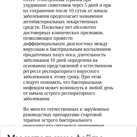
ухудшении симптомов через 5 дней и при
их сохранении после 10 суток от начала
заболевания предполагает назначение
антибактериальных лекарственных
средств. Поскольку нет абсолютно
достоверных клинических признаков,
позволяющих провести
дифференциальную диагностику между
вирусным и бактериальным воспалением
придаточных пазух носа, длительность
заболевания 10 дней определена на
основании представлений о естественном
регрессе респираторного вирусного
заболевания к этому сроку. При этом
следует понимать, что бактериальная
инфекция может возникнуть в любой день
от начала острого респираторного
заболевания.
Во многих отечественных и зарубежных
руководствах препаратами стартовой
терапии острого бактериального
риносинусита считаются защищенные
пенициллины, в частности амоксициллин/
клавуланат [1, 5—10]. Однако в