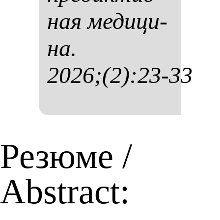
ная ме­ди­ци­
на.
2026;(2):23-33
Резюме /
Abstract: