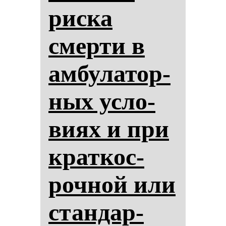
рис­ка
смер­ти в
ам­бу­ла­тор­
ных ус­ло­
ви­ях и при
крат­кос­
роч­ной или
стан­дар­