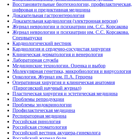
Восстановительные биотехнологии, профилактическая,
цифровая и предиктивная медицина
Доказательная гастроэнтерология
Доказательная кардиология (электронная версия)
Журнал неврологии и психиатрии им. С.С. Корсакова
Журнал неврологии и психиатрии им. С.С. Корсакова.
Спецвыпуски
Кардиологический вестник
Кардиология и сердечно-сосудистая хирургия
Клиническая дерматология и венерология
Лабораторная служба
Медицинские технологии. Оценка и выбор
Молекулярная генетика, микробиология и вирусология
Онкология. Журнал им. П.А. Герцена
Оперативная хирургия и клиническая анатомия
(Пироговский научный журнал)
Пластическая хирургия и эстетическая медицина
Проблемы репродукции
Проблемы эндокринологии
Профилактическая медицина
Респираторная медицина
Российская ринология
Российская стоматология
Российский вестник акушера-гинеколога
Российский журнал боли