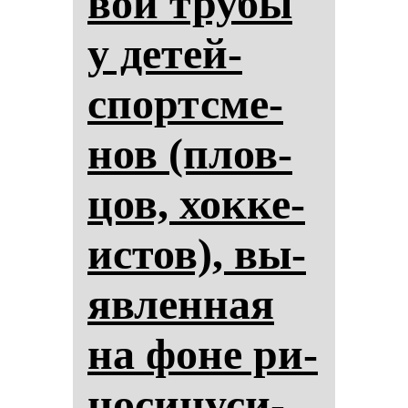
вой тру­бы
у де­тей-
спортсме­
нов (плов­
цов, хок­ке­
ис­тов), вы­
яв­лен­ная
на фо­не ри­
но­си­ну­си­