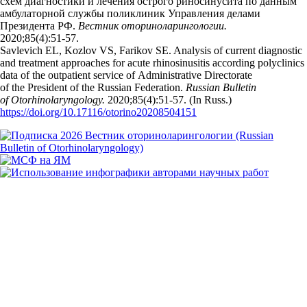
схем диагностики и лечения острого риносинусита по данным
амбулаторной службы поликлиник Управления делами
Президента РФ.
Вестник оториноларингологии.
2020;85(4):51‑57.
Savlevich EL, Kozlov VS, Farikov SE. Analysis of current diagnostic
and treatment approaches for acute rhinosinusitis according polyclinics
data of the outpatient service of Administrative Directorate
of the President of the Russian Federation.
Russian Bulletin
of Otorhinolaryngology.
2020;85(4):51‑57. (In Russ.)
https://doi.org/10.17116/otorino20208504151