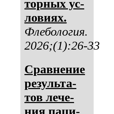
тор­ных ус­
ло­ви­ях.
Фле­бо­ло­гия.
2026;(1):26-33
Срав­не­ние
ре­зуль­та­
тов ле­че­
ния па­ци­