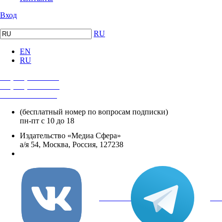
Вход
RU
EN
RU
+7 (495) 482-4118
+7 (495) 482-4329
+8 800 250-18-12
(бесплатный номер по вопросам подписки)
пн-пт с 10 до 18
Издательство «Медиа Сфера»
а/я 54, Москва, Россия, 127238
info@mediasphera.ru
вКонтакте
Tel