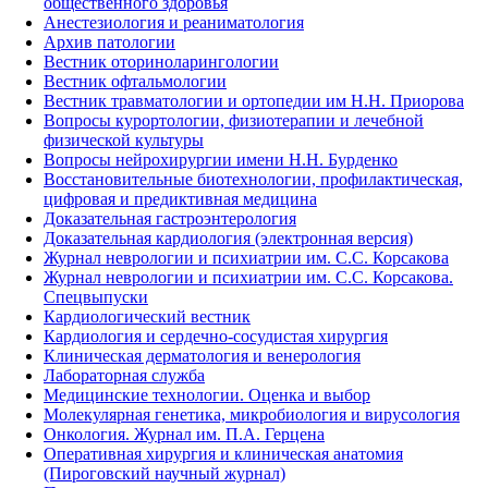
общественного здоровья
Анестезиология и реаниматология
Архив патологии
Вестник оториноларингологии
Вестник офтальмологии
Вестник травматологии и ортопедии им Н.Н. Приорова
Вопросы курортологии, физиотерапии и лечебной
физической культуры
Вопросы нейрохирургии имени Н.Н. Бурденко
Восстановительные биотехнологии, профилактическая,
цифровая и предиктивная медицина
Доказательная гастроэнтерология
Доказательная кардиология (электронная версия)
Журнал неврологии и психиатрии им. С.С. Корсакова
Журнал неврологии и психиатрии им. С.С. Корсакова.
Спецвыпуски
Кардиологический вестник
Кардиология и сердечно-сосудистая хирургия
Клиническая дерматология и венерология
Лабораторная служба
Медицинские технологии. Оценка и выбор
Молекулярная генетика, микробиология и вирусология
Онкология. Журнал им. П.А. Герцена
Оперативная хирургия и клиническая анатомия
(Пироговский научный журнал)