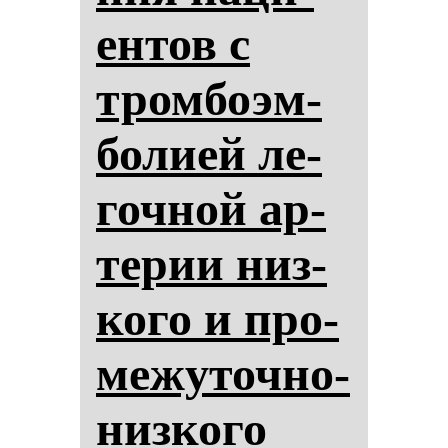
ен­тов с
тром­бо­эм­
бо­ли­ей ле­
гоч­ной ар­
те­рии низ­
ко­го и про­
ме­жу­точ­но-
низ­ко­го