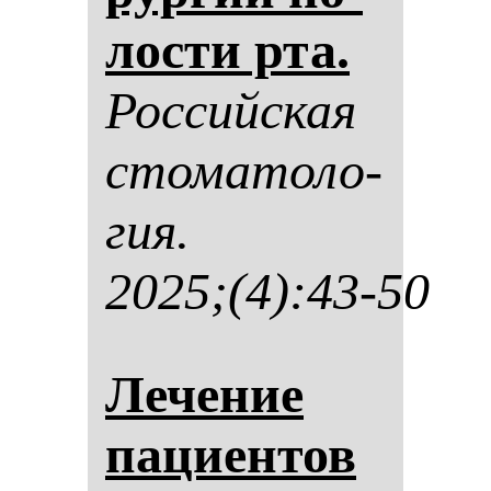
лос­ти рта.
Рос­сий­ская
сто­ма­то­ло­
гия.
2025;(4):43-50
Ле­че­ние
па­ци­ен­тов