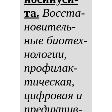
та.
Вос­ста­
но­ви­тель­
ные би­отех­
но­ло­гии,
про­фи­лак­
ти­чес­кая,
циф­ро­вая и
пре­дик­тив­