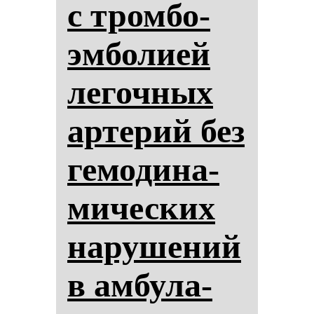
с тром­бо­
эм­бо­ли­ей
ле­гоч­ных
ар­те­рий без
ге­мо­ди­на­
ми­чес­ких
на­ру­ше­ний
в ам­бу­ла­