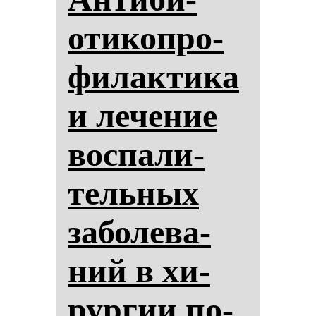
оти­коп­ро­
фи­лак­ти­ка
и ле­че­ние
вос­па­ли­
тель­ных
за­бо­ле­ва­
ний в хи­
рур­гии по­