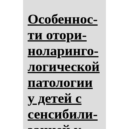
Осо­бен­нос­
ти ото­ри­
но­ла­рин­го­
ло­ги­чес­кой
па­то­ло­гии
у де­тей с
сен­си­би­ли­