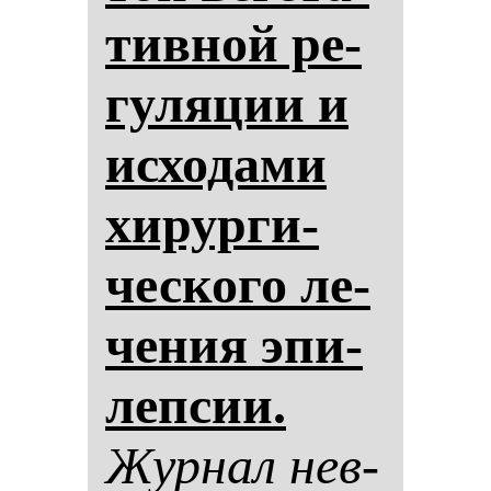
тив­ной ре­
гу­ля­ции и
ис­хо­да­ми
хи­рур­ги­
чес­ко­го ле­
че­ния эпи­
леп­сии.
Жур­нал нев­