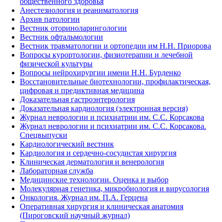
общественного здоровья
Анестезиология и реаниматология
Архив патологии
Вестник оториноларингологии
Вестник офтальмологии
Вестник травматологии и ортопедии им Н.Н. Приорова
Вопросы курортологии, физиотерапии и лечебной
физической культуры
Вопросы нейрохирургии имени Н.Н. Бурденко
Восстановительные биотехнологии, профилактическая,
цифровая и предиктивная медицина
Доказательная гастроэнтерология
Доказательная кардиология (электронная версия)
Журнал неврологии и психиатрии им. С.С. Корсакова
Журнал неврологии и психиатрии им. С.С. Корсакова.
Спецвыпуски
Кардиологический вестник
Кардиология и сердечно-сосудистая хирургия
Клиническая дерматология и венерология
Лабораторная служба
Медицинские технологии. Оценка и выбор
Молекулярная генетика, микробиология и вирусология
Онкология. Журнал им. П.А. Герцена
Оперативная хирургия и клиническая анатомия
(Пироговский научный журнал)