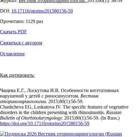
Журнал:
Вестник оториноларингологии.
2015;80(1): 56‑59
DOI:
10.17116/otorino201580156-59
Прочитано:
1129
раз
Скачать PDF
Связаться с автором
Оглавление
Как цитировать:
Чащева Е.Г., Лоскутова И.В. Особенности вегетативных
нарушений у детей с риносинуситом.
Вестник
оториноларингологии.
2015;80(1):56‑59.
Chashcheva EG, Loskutova IV. The specific features of vegetative
disorders in the children presenting with rhinosinusitis.
Russian
Bulletin of Otorhinolaryngology.
2015;80(1):56‑59. (In Russ.)
https://doi.org/10.17116/otorino201580156-59