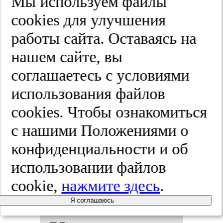
Мы используем файлы
воз­рас­та на
cооkies для улучшения
фо­не ле­че­
работы сайта. Оставаясь на
нашем сайте, вы
ния Мек­си­
соглашаетесь с условиями
до­лом.
использования файлов
cооkies. Чтобы ознакомиться
Жур­нал нев­
с нашими Положениями о
ро­ло­гии и
конфиденциальности и об
использовании файлов
пси­хи­ат­рии
cookie,
нажмите здесь
.
им. С.С.
Я соглашаюсь