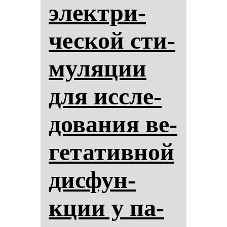
элек­три­
чес­кой сти­
му­ля­ции
для ис­сле­
до­ва­ния ве­
ге­та­тив­ной
дис­фун­
кции у па­