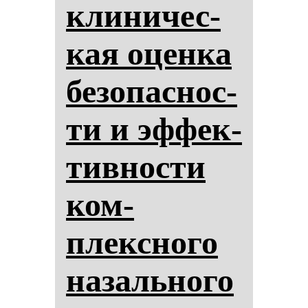
кли­ни­чес­
кая оцен­ка
бе­зо­пас­нос­
ти и эф­фек­
тив­нос­ти
ком­
плексно­го
на­заль­но­го