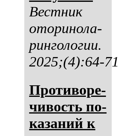
Вес­тник
ото­ри­но­ла­
рин­го­ло­гии.
2025;(4):64-71
Про­ти­во­ре­
чи­вость по­
ка­за­ний к