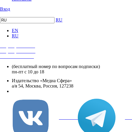
Вход
RU
EN
RU
+7 (495) 482-4118
+7 (495) 482-4329
+8 800 250-18-12
(бесплатный номер по вопросам подписки)
пн-пт с 10 до 18
Издательство «Медиа Сфера»
а/я 54, Москва, Россия, 127238
info@mediasphera.ru
вКонтакте
Tel