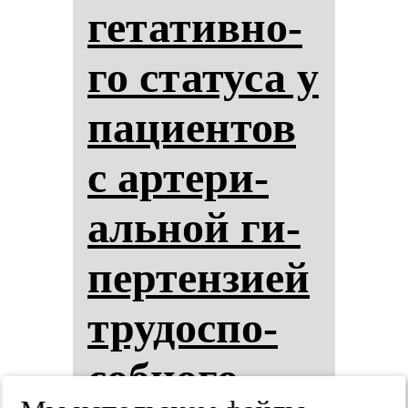
ге­та­тив­но­
го ста­ту­са у
па­ци­ен­тов
с ар­те­ри­
аль­ной ги­
пер­тен­зи­ей
тру­дос­по­
соб­но­го