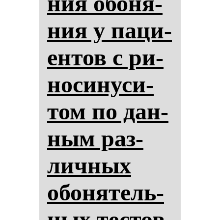
ния обо­ня­
ния у па­ци­
ен­тов с ри­
но­си­ну­си­
том по дан­
ным раз­
лич­ных
обо­ня­тель­
ных тес­тов.