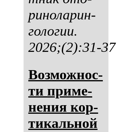
ри­но­ла­рин­
го­ло­гии.
2026;(2):31-37
Воз­мож­нос­
ти при­ме­
не­ния кор­
ти­каль­ной