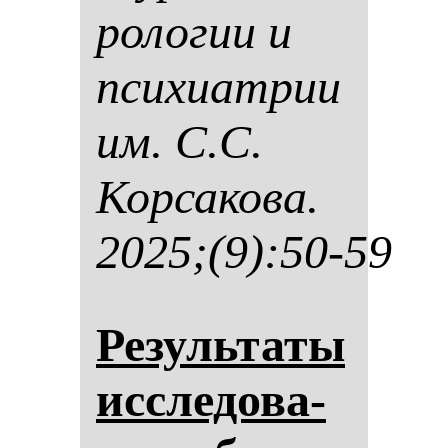
ро­ло­гии и
пси­хи­ат­рии
им. С.С.
Кор­са­ко­ва.
2025;(9):50-59
Ре­зуль­та­ты
ис­сле­до­ва­