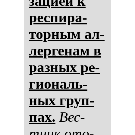
за­ци­ей к
рес­пи­ра­
тор­ным ал­
лер­ге­нам в
раз­ных ре­
ги­ональ­
ных груп­
пах.
Вес­
тник ото­