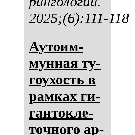
рин­го­ло­гии.
2025;(6):111-118
Ауто­им­
мун­ная ту­
го­ухость в
рам­ках ги­
ган­ток­ле­
точ­но­го ар­