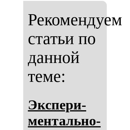
Рекомендуем
статьи по
данной
теме:
Эк­спе­ри­
мен­таль­но-