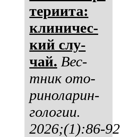
те­ри­ита:
кли­ни­чес­
кий слу­
чай.
Вес­
тник ото­
ри­но­ла­рин­
го­ло­гии.
2026;(1):86-92