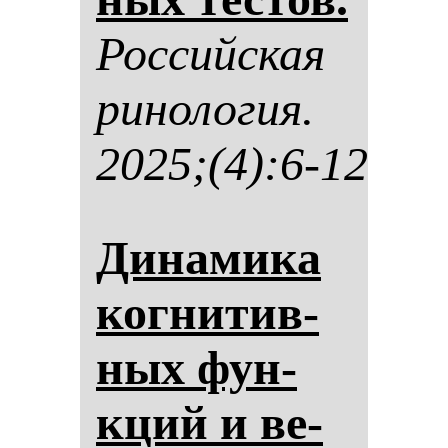
Рос­сий­ская
ри­но­ло­гия.
2025;(4):6-12
Ди­на­ми­ка
ког­ни­тив­
ных фун­
кций и ве­