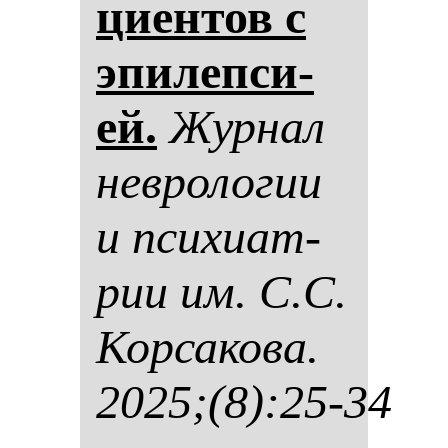
ци­ен­тов с
эпи­леп­си­
ей.
Жур­нал
нев­ро­ло­гии
и пси­хи­ат­
рии им. С.С.
Кор­са­ко­ва.
2025;(8):25-34