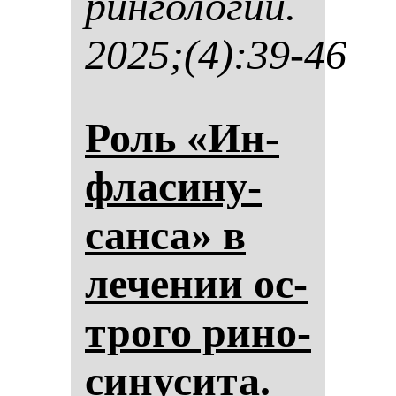
рин­го­ло­гии.
2025;(4):39-46
Роль «Ин­
фла­си­ну­
сан­са» в
ле­че­нии ос­
тро­го ри­но­
си­ну­си­та.