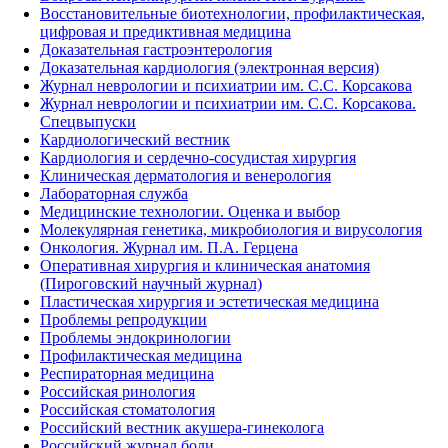
Восстановительные биотехнологии, профилактическая,
цифровая и предиктивная медицина
Доказательная гастроэнтерология
Доказательная кардиология (электронная версия)
Журнал неврологии и психиатрии им. С.С. Корсакова
Журнал неврологии и психиатрии им. С.С. Корсакова.
Спецвыпуски
Кардиологический вестник
Кардиология и сердечно-сосудистая хирургия
Клиническая дерматология и венерология
Лабораторная служба
Медицинские технологии. Оценка и выбор
Молекулярная генетика, микробиология и вирусология
Онкология. Журнал им. П.А. Герцена
Оперативная хирургия и клиническая анатомия
(Пироговский научный журнал)
Пластическая хирургия и эстетическая медицина
Проблемы репродукции
Проблемы эндокринологии
Профилактическая медицина
Респираторная медицина
Российская ринология
Российская стоматология
Российский вестник акушера-гинеколога
Российский журнал боли