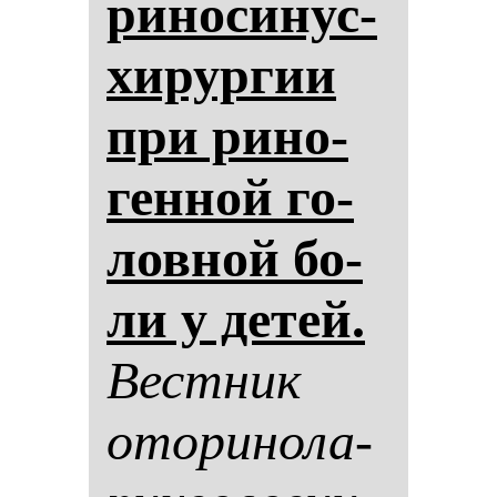
ри­но­си­нус­
хи­рур­гии
при ри­но­
ген­ной го­
лов­ной бо­
ли у де­тей.
Вес­тник
ото­ри­но­ла­