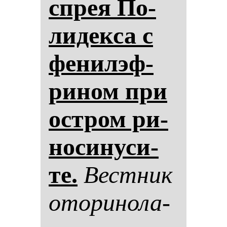
спрея По­
ли­дек­са с
фе­ни­лэф­
ри­ном при
ос­тром ри­
но­си­ну­си­
те.
Вес­тник
ото­ри­но­ла­