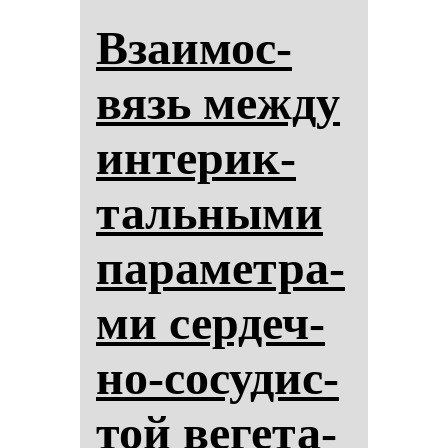
Вза­имос­
вязь меж­ду
ин­те­рик­
таль­ны­ми
па­ра­мет­ра­
ми сер­деч­
но-со­су­дис­
той ве­ге­та­