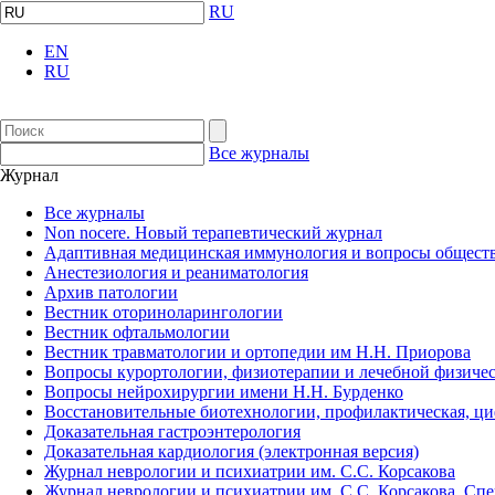
RU
EN
RU
Все журналы
Журнал
Все журналы
Non nocere. Новый терапевтический журнал
Адаптивная медицинская иммунология и вопросы обществ
Анестезиология и реаниматология
Архив патологии
Вестник оториноларингологии
Вестник офтальмологии
Вестник травматологии и ортопедии им Н.Н. Приорова
Вопросы курортологии, физиотерапии и лечебной физичес
Вопросы нейрохирургии имени Н.Н. Бурденко
Восстановительные биотехнологии, профилактическая, ц
Доказательная гастроэнтерология
Доказательная кардиология (электронная версия)
Журнал неврологии и психиатрии им. С.С. Корсакова
Журнал неврологии и психиатрии им. С.С. Корсакова. Сп