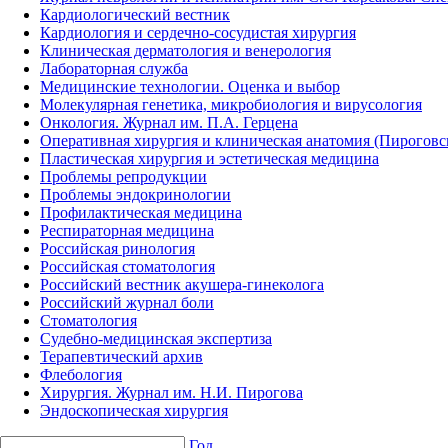
Кардиологический вестник
Кардиология и сердечно-сосудистая хирургия
Клиническая дерматология и венерология
Лабораторная служба
Медицинские технологии. Оценка и выбор
Молекулярная генетика, микробиология и вирусология
Онкология. Журнал им. П.А. Герцена
Оперативная хирургия и клиническая анатомия (Пирогов
Пластическая хирургия и эстетическая медицина
Проблемы репродукции
Проблемы эндокринологии
Профилактическая медицина
Респираторная медицина
Российская ринология
Российская стоматология
Российский вестник акушера-гинеколога
Российский журнал боли
Стоматология
Судебно-медицинская экспертиза
Терапевтический архив
Флебология
Хирургия. Журнал им. Н.И. Пирогова
Эндоскопическая хирургия
Год