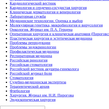
Кардиологический вестник
Кардиология и сердечно-сосудистая хирургия
Клиническая дерматология и венерология
Лабораторная служба
Медицинские технологии. Оценка и выбор
Молекулярная генетика, микробиология и вирусология
Онкология. Журнал им. П.А. Герцена
Оперативная хирургия и клиническая анатомия (Пирогов
Пластическая хирургия и эстетическая медицина
Проблемы репродукции
Проблемы эндокринологии
Профилактическая медицина
Респираторная медицина
Российская ринология
Российская стоматология
Российский вестник акушера-гинеколога
Российский журнал боли
Стоматология
Судебно-медицинская экспертиза
Терапевтический архив
Флебология
Хирургия. Журнал им. Н.И. Пирогова
Эндоскопическая хирургия