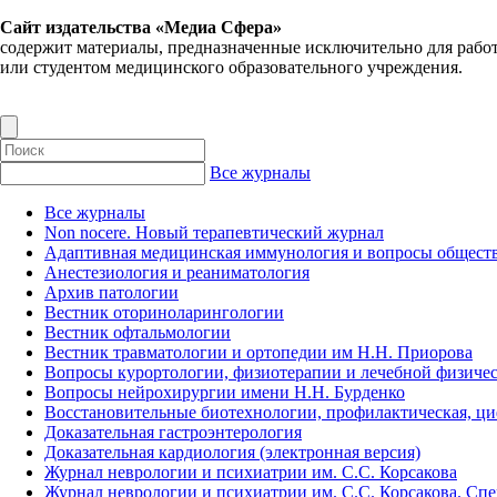
Сайт издательства «Медиа Сфера»
содержит материалы, предназначенные исключительно для рабо
или студентом медицинского образовательного учреждения.
Все журналы
Все журналы
Non nocere. Новый терапевтический журнал
Адаптивная медицинская иммунология и вопросы обществ
Анестезиология и реаниматология
Архив патологии
Вестник оториноларингологии
Вестник офтальмологии
Вестник травматологии и ортопедии им Н.Н. Приорова
Вопросы курортологии, физиотерапии и лечебной физичес
Вопросы нейрохирургии имени Н.Н. Бурденко
Восстановительные биотехнологии, профилактическая, ц
Доказательная гастроэнтерология
Доказательная кардиология (электронная версия)
Журнал неврологии и психиатрии им. С.С. Корсакова
Журнал неврологии и психиатрии им. С.С. Корсакова. Сп