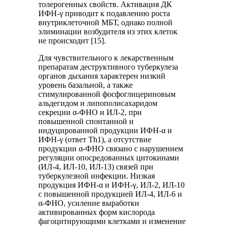
толерогенных свойств. Активация ДК
ИФН-γ приводит к подавлению роста
внутриклеточной МБТ, однако полной
элиминации возбудителя из этих клеток
не происходит [15].
Для чувствительного к лекарственным
препаратам деструктивного туберкулеза
органов дыхания характерен низкий
уровень базальной, а также
стимулированной фосфоглицериновым
альдегидом и липополисахаридом
секреции α-ФНО и ИЛ-2, при
повышенной спонтанной и
индуцированной продукции ИФН-α и
ИФН-γ (ответ Th1), а отсутствие
продукции α-ФНО связано с нарушением
регуляции опосредованных цитокинами
(ИЛ-4, ИЛ-10, ИЛ-13) связей при
туберкулезной инфекции. Низкая
продукция ИФН-α и ИФН-γ, ИЛ-2, ИЛ-10
с повышенной продукцией ИЛ-4, ИЛ-6 и
α-ФНО, усиление выработки
активированных форм кислорода
фагоцитирующими клетками и изменение