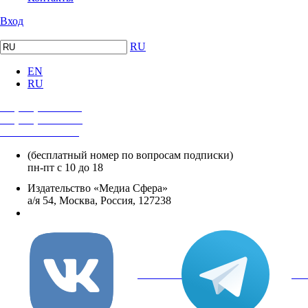
Вход
RU
EN
RU
+7 (495) 482-4118
+7 (495) 482-4329
+8 800 250-18-12
(бесплатный номер по вопросам подписки)
пн-пт с 10 до 18
Издательство «Медиа Сфера»
а/я 54, Москва, Россия, 127238
info@mediasphera.ru
вКонтакте
Tel