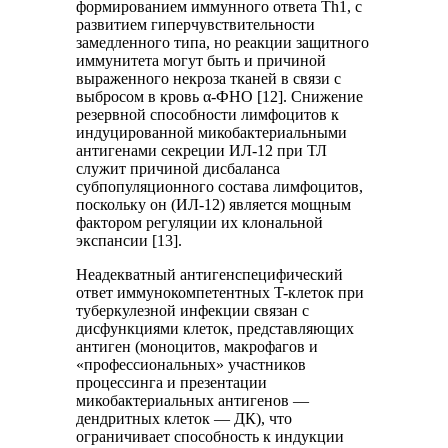
формированием иммунного ответа Тh1, с
развитием гиперчувствительности
замедленного типа, но реакции защитного
иммунитета могут быть и причиной
выраженного некроза тканей в связи с
выбросом в кровь α-ФНО [12]. Снижение
резервной способности лимфоцитов к
индуцированной микобактериальными
антигенами секреции ИЛ-12 при ТЛ
служит причиной дисбаланса
субпопуляционного состава лимфоцитов,
поскольку он (ИЛ-12) является мощным
фактором регуляции их клональной
экспансии [13].
Неадекватный антигенспецифический
ответ иммунокомпетентных T-клеток при
туберкулезной инфекции связан с
дисфункциями клеток, представляющих
антиген (моноцитов, макрофагов и
«профессиональных» участников
процессинга и презентации
микобактериальных антигенов —
дендритных клеток — ДК), что
ограничивает способность к индукции