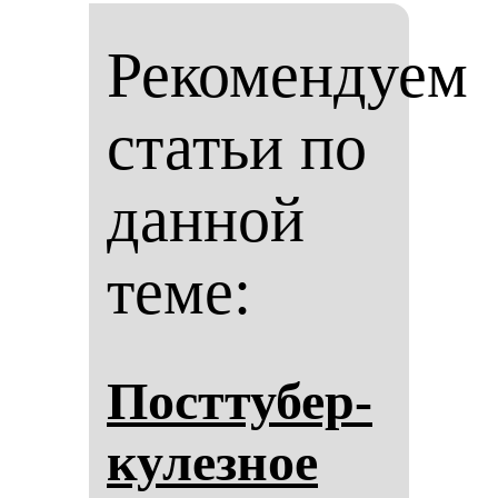
Рекомендуем
статьи по
данной
теме:
Пос­тту­бер­
ку­лез­ное