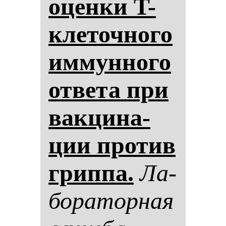
оцен­ки T-
кле­точ­но­го
им­мун­но­го
от­ве­та при
вак­ци­на­
ции про­тив
грип­па.
Ла­
бо­ра­тор­ная