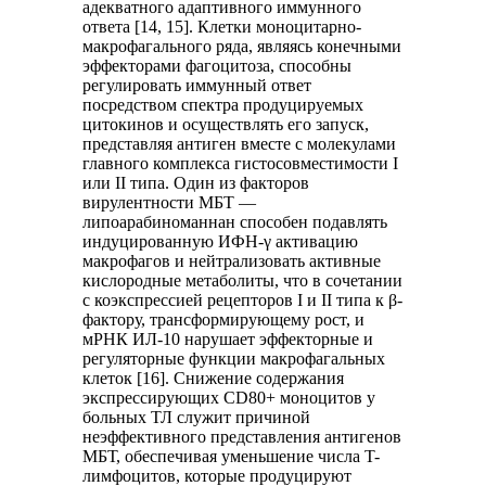
адекватного адаптивного иммунного
ответа [14, 15]. Клетки моноцитарно-
макрофагального ряда, являясь конечными
эффекторами фагоцитоза, способны
регулировать иммунный ответ
посредством спектра продуцируемых
цитокинов и осуществлять его запуск,
представляя антиген вместе с молекулами
главного комплекса гистосовместимости I
или II типа. Один из факторов
вирулентности МБТ —
липоарабиноманнан способен подавлять
индуцированную ИФН-γ активацию
макрофагов и нейтрализовать активные
кислородные метаболиты, что в сочетании
с коэкспрессией рецепторов I и II типа к β-
фактору, трансформирующему рост, и
мРНК ИЛ-10 нарушает эффекторные и
регуляторные функции макрофагальных
клеток [16]. Снижение содержания
экспрессирующих CD80+ моноцитов у
больных ТЛ служит причиной
неэффективного представления антигенов
МБТ, обеспечивая уменьшение числа T-
лимфоцитов, которые продуцируют