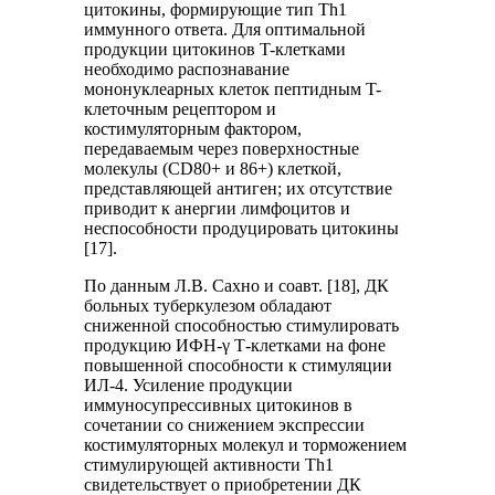
цитокины, формирующие тип Th1
иммунного ответа. Для оптимальной
продукции цитокинов T-клетками
необходимо распознавание
мононуклеарных клеток пептидным T-
клеточным рецептором и
костимуляторным фактором,
передаваемым через поверхностные
молекулы (CD80+ и 86+) клеткой,
представляющей антиген; их отсутствие
приводит к анергии лимфоцитов и
неспособности продуцировать цитокины
[17].
По данным Л.В. Сахно и соавт. [18], ДК
больных туберкулезом обладают
сниженной способностью стимулировать
продукцию ИФН-γ Т-клетками на фоне
повышенной способности к стимуляции
ИЛ-4. Усиление продукции
иммуносупрессивных цитокинов в
сочетании со снижением экспрессии
костимуляторных молекул и торможением
стимулирующей активности Th1
свидетельствует о приобретении ДК