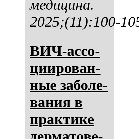
ме­ди­ци­на.
2025;(11):100-10
ВИЧ-ас­со­
ци­иро­ван­
ные за­бо­ле­
ва­ния в
прак­ти­ке
дер­ма­то­ве­