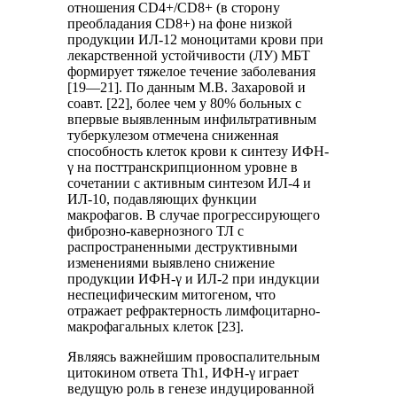
отношения CD4+/CD8+ (в сторону
преобладания CD8+) на фоне низкой
продукции ИЛ-12 моноцитами крови при
лекарственной устойчивости (ЛУ) МБТ
формирует тяжелое течение заболевания
[19—21]. По данным М.В. Захаровой и
соавт. [22], более чем у 80% больных с
впервые выявленным инфильтративным
туберкулезом отмечена сниженная
способность клеток крови к синтезу ИФН-
γ на посттранскрипционном уровне в
сочетании с активным синтезом ИЛ-4 и
ИЛ-10, подавляющих функции
макрофагов. В случае прогрессирующего
фиброзно-кавернозного ТЛ с
распространенными деструктивными
изменениями выявлено снижение
продукции ИФН-γ и ИЛ-2 при индукции
неспецифическим митогеном, что
отражает рефрактерность лимфоцитарно-
макрофагальных клеток [23].
Являясь важнейшим провоспалительным
цитокином ответа Th1, ИФН-γ играет
ведущую роль в генезе индуцированной