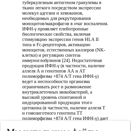
туберкулезным антигеном гранулемы в
ткани легкого посредством экспрессии
молекул адгезии и хемокинов,
необходимых для рекрутирования
моноцитов/макрофагов в очаг воспаления.
ИФН-γ проявляет плейотропные
биологические свойства, включая
стимуляцию экспрессии генов HLA II
типа и Fc-рецепторов, активацию
моноцитов, естественных киллеров (NK-
клетки) и регуляцию синтеза
иммуноглобулинов [24]. Недостаточная
продукция ИФН-γ (в частности, наличие
аллеля А и генотипов АА и АТ
полиморфизма +874 А/Т гена ИФН-γ)
ведет к неспособности организма
ограничивать рост и размножение
внутриклеточных микобактерий, а
высокий уровень спонтанной и
индуцированной продукции этого
цитокина (в частности, наличие аллеля Т
и гомозиготного генотипа ТТ
полиморфизма +874 А/Т гена ИФН-γ) дает
защитный эффект и предопределяет более
благоприятный исход туберкулезного