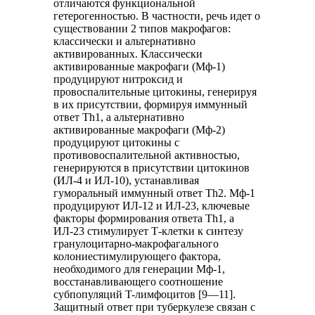
отличаются функциональной
гетерогенностью. В частности, речь идет о
существовании 2 типов макрофагов:
классически и альтернативно
активированных. Классически
активированные макрофаги (Мф-1)
продуцируют нитроксид и
провоспалительные цитокины, генерируя
в их присутствии, формируя иммунный
ответ Th1, а альтернативно
активированные макрофаги (Мф-2)
продуцируют цитокины с
противовоспалительной активностью,
генерируются в присутствии цитокинов
(ИЛ-4 и ИЛ-10), устанавливая
гуморальный иммунный ответ Th2. Мф-1
продуцируют ИЛ-12 и ИЛ-23, ключевые
факторы формирования ответа Th1, а
ИЛ-23 стимулирует Т-клетки к синтезу
гранулоцитарно-макрофагального
колониестимулирующего фактора,
необходимого для генерации Мф-1,
восстанавливающего соотношение
субпопуляций T-лимфоцитов [9—11].
Защитный ответ при туберкулезе связан с