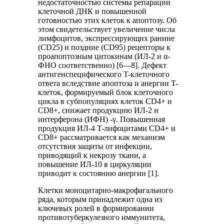
недостаточностью системы репарации
клеточной ДНК и повышенной
готовностью этих клеток к апоптозу. Об
этом свидетельствует увеличение числа
лимфоцитов, экспрессирующих ранние
(CD25) и поздние (СD95) рецепторы к
проапоптозным цитокинам (ИЛ-2 и α-
ФНО соответственно) [6—8]. Дефект
антигенспецифического T-клеточного
ответа вследствие апоптоза и анергии T-
клеток, формируемый блок клеточного
цикла в субпопуляциях клеток CD4+ и
CD8+, снижает продукцию ИЛ-2 и
интерферона (ИФН) -γ. Повышенная
продукция ИЛ-4 T-лифоцитами CD4+ и
CD8+ рассматривается как механизм
отсутствия защиты от инфекции,
приводящий к некрозу ткани, а
повышение ИЛ-10 в циркуляции
приводит к состоянию анергии [1].
Клетки моноцитарно-макрофагального
ряда, которым принадлежит одна из
ключевых ролей в формировании
противотуберкулезного иммунитета,