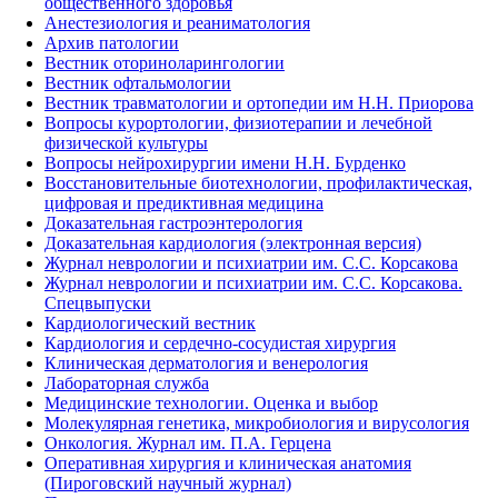
общественного здоровья
Анестезиология и реаниматология
Архив патологии
Вестник оториноларингологии
Вестник офтальмологии
Вестник травматологии и ортопедии им Н.Н. Приорова
Вопросы курортологии, физиотерапии и лечебной
физической культуры
Вопросы нейрохирургии имени Н.Н. Бурденко
Восстановительные биотехнологии, профилактическая,
цифровая и предиктивная медицина
Доказательная гастроэнтерология
Доказательная кардиология (электронная версия)
Журнал неврологии и психиатрии им. С.С. Корсакова
Журнал неврологии и психиатрии им. С.С. Корсакова.
Спецвыпуски
Кардиологический вестник
Кардиология и сердечно-сосудистая хирургия
Клиническая дерматология и венерология
Лабораторная служба
Медицинские технологии. Оценка и выбор
Молекулярная генетика, микробиология и вирусология
Онкология. Журнал им. П.А. Герцена
Оперативная хирургия и клиническая анатомия
(Пироговский научный журнал)