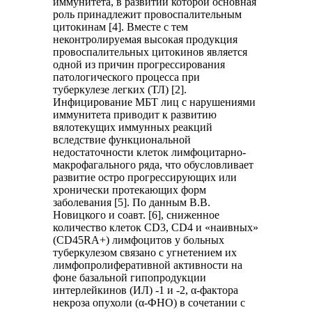
иммунитета, в развитии которой основная
роль принадлежит провоспалительным
цитокинам [4]. Вместе с тем
неконтролируемая высокая продукция
провоспалительных цитокинов является
одной из причин прогрессирования
патологического процесса при
туберкулезе легких (ТЛ) [2].
Инфицирование МБТ лиц с нарушениями
иммунитета приводит к развитию
вялотекущих иммунных реакций
вследствие функциональной
недостаточности клеток лимфоцитарно-
макрофагального ряда, что обусловливает
развитие остро прогрессирующих или
хронически протекающих форм
заболевания [5]. По данным В.В.
Новицкого и соавт. [6], сниженное
количество клеток CD3, CD4 и «наивных»
(CD45RA+) лимфоцитов у больных
туберкулезом связано с угнетением их
лимфопролиферативной активности на
фоне базальной гипопродукции
интерлейкинов (ИЛ) -1 и -2, α-фактора
некроза опухоли (α-ФНО) в сочетании с