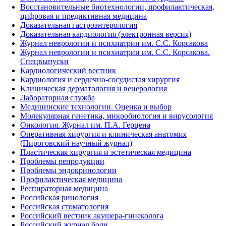
Восстановительные биотехнологии, профилактическая,
цифровая и предиктивная медицина
Доказательная гастроэнтерология
Доказательная кардиология (электронная версия)
Журнал неврологии и психиатрии им. С.С. Корсакова
Журнал неврологии и психиатрии им. С.С. Корсакова.
Спецвыпуски
Кардиологический вестник
Кардиология и сердечно-сосудистая хирургия
Клиническая дерматология и венерология
Лабораторная служба
Медицинские технологии. Оценка и выбор
Молекулярная генетика, микробиология и вирусология
Онкология. Журнал им. П.А. Герцена
Оперативная хирургия и клиническая анатомия
(Пироговский научный журнал)
Пластическая хирургия и эстетическая медицина
Проблемы репродукции
Проблемы эндокринологии
Профилактическая медицина
Респираторная медицина
Российская ринология
Российская стоматология
Российский вестник акушера-гинеколога
Российский журнал боли