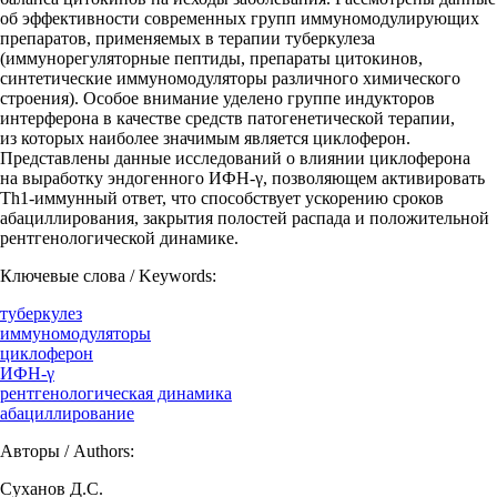
об эффективности современных групп иммуномодулирующих
препаратов, применяемых в терапии туберкулеза
(иммунорегуляторные пептиды, препараты цитокинов,
синтетические иммуномодуляторы различного химического
строения). Особое внимание уделено группе индукторов
интерферона в качестве средств патогенетической терапии,
из которых наиболее значимым является циклоферон.
Представлены данные исследований о влиянии циклоферона
на выработку эндогенного ИФН-γ, позволяющем активировать
Th1-иммунный ответ, что способствует ускорению сроков
абациллирования, закрытия полостей распада и положительной
рентгенологической динамике.
Ключевые слова / Keywords:
туберкулез
иммуномодуляторы
циклоферон
ИФН-γ
рентгенологическая динамика
абациллирование
Авторы / Authors:
Суханов Д.С.