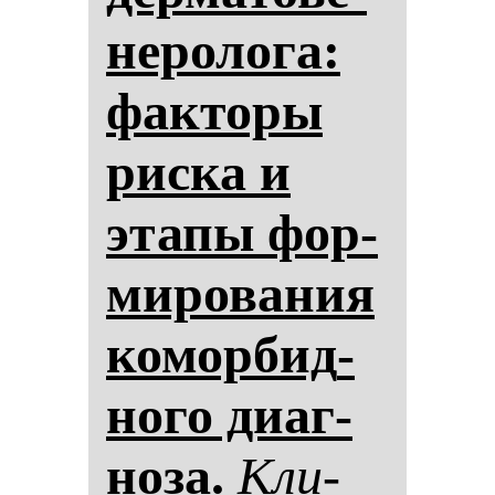
не­ро­ло­га:
фак­то­ры
рис­ка и
эта­пы фор­
ми­ро­ва­ния
ко­мор­бид­
но­го ди­аг­
но­за.
Кли­