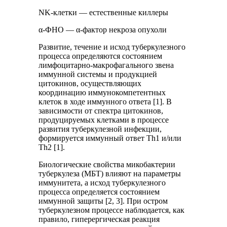
NK-клетки — естественные киллеры
α-ФНО — α-фактор некроза опухоли
Развитие, течение и исход туберкулезного
процесса определяются состоянием
лимфоцитарно-макрофагального звена
иммунной системы и продукцией
цитокинов, осуществляющих
координацию иммунокомпетентных
клеток в ходе иммунного ответа [1]. В
зависимости от спектра цитокинов,
продуцируемых клетками в процессе
развития туберкулезной инфекции,
формируется иммунный ответ Th1 и/или
Th2 [1].
Биологические свойства микобактерии
туберкулеза (МБТ) влияют на параметры
иммунитета, а исход туберкулезного
процесса определяется состоянием
иммунной защиты [2, 3]. При остром
туберкулезном процессе наблюдается, как
правило, гиперергическая реакция