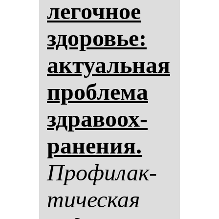
ле­гоч­ное
здо­ровье:
ак­ту­аль­ная
проб­ле­ма
здра­во­ох­
ра­не­ния.
Про­фи­лак­
ти­чес­кая