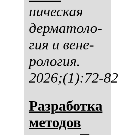
ни­чес­кая
дер­ма­то­ло­
гия и ве­не­
ро­ло­гия.
2026;(1):72-82
Раз­ра­бот­ка
ме­то­дов