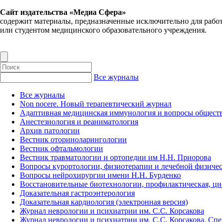
Сайт издательства «Медиа Сфера»
содержит материалы, предназначенные исключительно для рабо
или студентом медицинского образовательного учреждения.
Все журналы
Все журналы
Non nocere. Новый терапевтический журнал
Адаптивная медицинская иммунология и вопросы обществ
Анестезиология и реаниматология
Архив патологии
Вестник оториноларингологии
Вестник офтальмологии
Вестник травматологии и ортопедии им Н.Н. Приорова
Вопросы курортологии, физиотерапии и лечебной физичес
Вопросы нейрохирургии имени Н.Н. Бурденко
Восстановительные биотехнологии, профилактическая, ц
Доказательная гастроэнтерология
Доказательная кардиология (электронная версия)
Журнал неврологии и психиатрии им. С.С. Корсакова
Журнал неврологии и психиатрии им. С.С. Корсакова. Сп