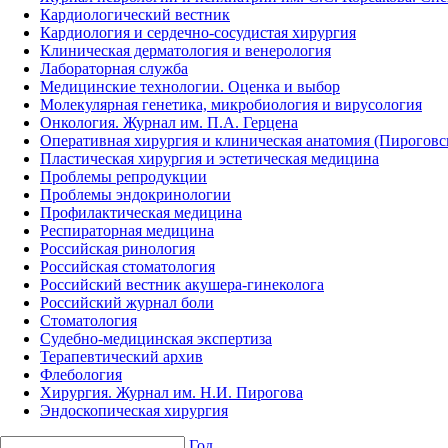
Кардиологический вестник
Кардиология и сердечно-сосудистая хирургия
Клиническая дерматология и венерология
Лабораторная служба
Медицинские технологии. Оценка и выбор
Молекулярная генетика, микробиология и вирусология
Онкология. Журнал им. П.А. Герцена
Оперативная хирургия и клиническая анатомия (Пирогов
Пластическая хирургия и эстетическая медицина
Проблемы репродукции
Проблемы эндокринологии
Профилактическая медицина
Респираторная медицина
Российская ринология
Российская стоматология
Российский вестник акушера-гинеколога
Российский журнал боли
Стоматология
Судебно-медицинская экспертиза
Терапевтический архив
Флебология
Хирургия. Журнал им. Н.И. Пирогова
Эндоскопическая хирургия
Год