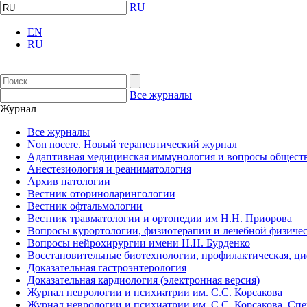
RU
EN
RU
Все журналы
Журнал
Все журналы
Non nocere. Новый терапевтический журнал
Адаптивная медицинская иммунология и вопросы обществ
Анестезиология и реаниматология
Архив патологии
Вестник оториноларингологии
Вестник офтальмологии
Вестник травматологии и ортопедии им Н.Н. Приорова
Вопросы курортологии, физиотерапии и лечебной физичес
Вопросы нейрохирургии имени Н.Н. Бурденко
Восстановительные биотехнологии, профилактическая, ц
Доказательная гастроэнтерология
Доказательная кардиология (электронная версия)
Журнал неврологии и психиатрии им. С.С. Корсакова
Журнал неврологии и психиатрии им. С.С. Корсакова. Сп