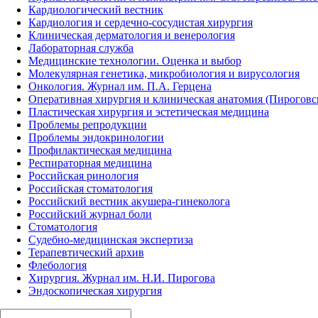
Кардиологический вестник
Кардиология и сердечно-сосудистая хирургия
Клиническая дерматология и венерология
Лабораторная служба
Медицинские технологии. Оценка и выбор
Молекулярная генетика, микробиология и вирусология
Онкология. Журнал им. П.А. Герцена
Оперативная хирургия и клиническая анатомия (Пирогов
Пластическая хирургия и эстетическая медицина
Проблемы репродукции
Проблемы эндокринологии
Профилактическая медицина
Респираторная медицина
Российская ринология
Российская стоматология
Российский вестник акушера-гинеколога
Российский журнал боли
Стоматология
Судебно-медицинская экспертиза
Терапевтический архив
Флебология
Хирургия. Журнал им. Н.И. Пирогова
Эндоскопическая хирургия