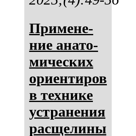
При­ме­не­
ние ана­то­
ми­чес­ких
ори­ен­ти­ров
в тех­ни­ке
ус­тра­не­ния
рас­ще­ли­ны