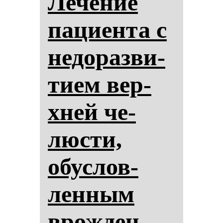
Ле­че­ние
па­ци­ен­та с
не­до­раз­ви­
ти­ем вер­
хней че­
люс­ти,
обус­лов­
лен­ным
врож­ден­