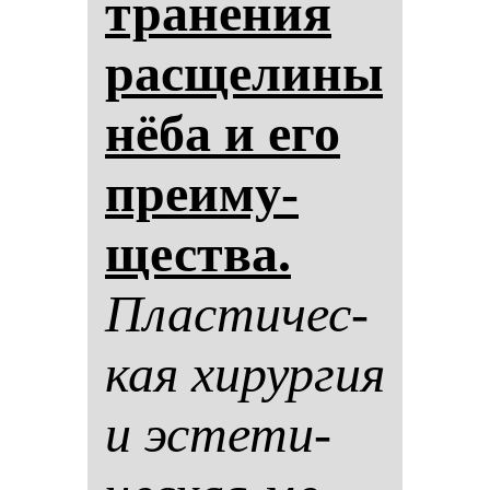
тра­не­ния
рас­ще­ли­ны
нё­ба и его
пре­иму­
щес­тва.
Плас­ти­чес­
кая хи­рур­гия
и эс­те­ти­