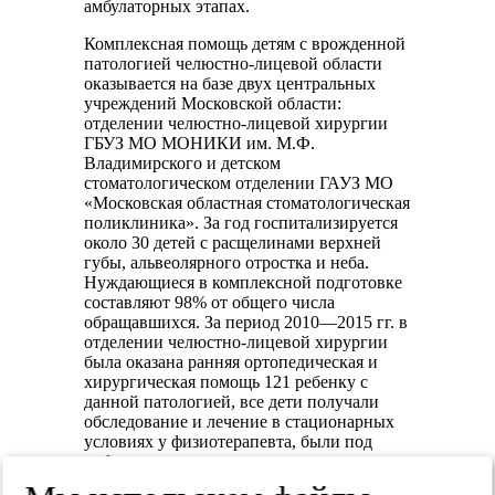
амбулаторных этапах.
Комплексная помощь детям с врожденной
патологией челюстно-лицевой области
оказывается на базе двух центральных
учреждений Московской области:
отделении челюстно-лицевой хирургии
ГБУЗ МО МОНИКИ им. М.Ф.
Владимирского и детском
стоматологическом отделении ГАУЗ МО
«Московская областная стоматологическая
поликлиника». За год госпитализируется
около 30 детей с расщелинами верхней
губы, альвеолярного отростка и неба.
Нуждающиеся в комплексной подготовке
составляют 98% от общего числа
обращавшихся. За период 2010—2015 гг. в
отделении челюстно-лицевой хирургии
была оказана ранняя ортопедическая и
хирургическая помощь 121 ребенку с
данной патологией, все дети получали
обследование и лечение в стационарных
условиях у физиотерапевта, были под
наблюдением у врача-педиатра,
консультированы медицинским