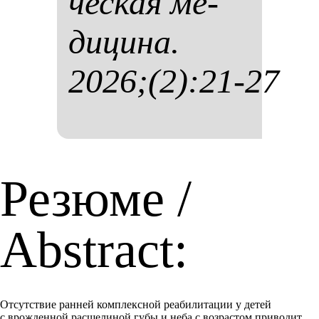
чес­кая ме­
ди­ци­на.
2026;(2):21-27
Резюме /
Abstract:
Отсутствие ранней комплексной реабилитации у детей
с врожденной расщелиной губы и неба с возрастом приводит