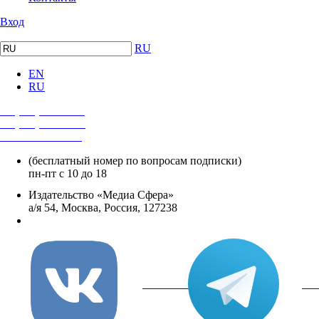
Вход
RU
EN
RU
+7 (495) 482-4118
+7 (495) 482-4329
+8 800 250-18-12
(бесплатный номер по вопросам подписки)
пн-пт с 10 до 18
Издательство «Медиа Сфера»
а/я 54, Москва, Россия, 127238
info@mediasphera.ru
вКонтакте
Tel