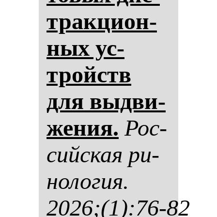
трак­ци­он­
ных ус­
тройств
для выд­ви­
же­ния.
Рос­
сий­ская ри­
но­ло­гия.
2026;(1):76-82