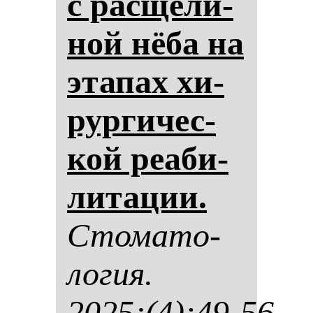
с рас­ще­ли­
ной нё­ба на
эта­пах хи­
рур­ги­чес­
кой ре­аби­
ли­та­ции.
Сто­ма­то­
ло­гия.
2025;(4):49-56