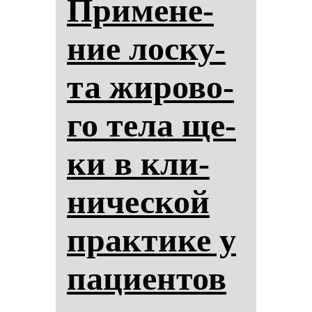
При­ме­не­
ние лос­ку­
та жи­ро­во­
го те­ла ще­
ки в кли­
ни­чес­кой
прак­ти­ке у
па­ци­ен­тов