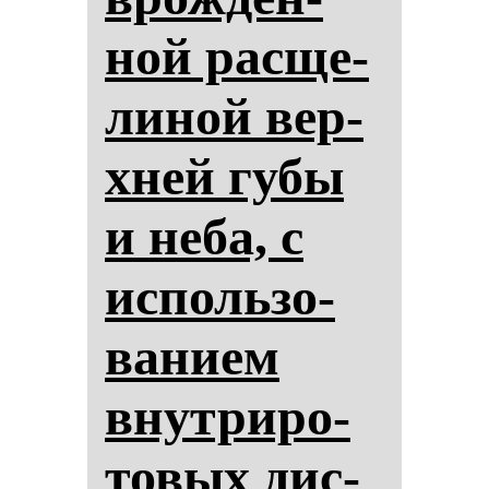
ной рас­ще­
ли­ной вер­
хней гу­бы
и не­ба, с
ис­поль­зо­
ва­ни­ем
внут­ри­ро­
то­вых дис­