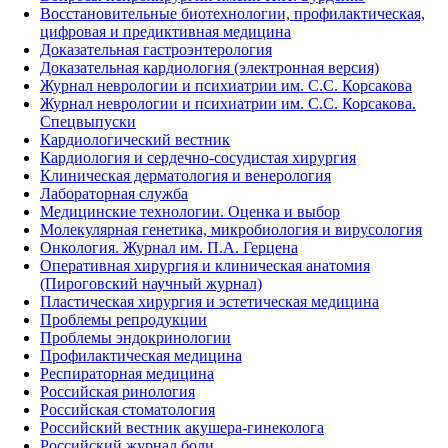
Восстановительные биотехнологии, профилактическая,
цифровая и предиктивная медицина
Доказательная гастроэнтерология
Доказательная кардиология (электронная версия)
Журнал неврологии и психиатрии им. С.С. Корсакова
Журнал неврологии и психиатрии им. С.С. Корсакова.
Спецвыпуски
Кардиологический вестник
Кардиология и сердечно-сосудистая хирургия
Клиническая дерматология и венерология
Лабораторная служба
Медицинские технологии. Оценка и выбор
Молекулярная генетика, микробиология и вирусология
Онкология. Журнал им. П.А. Герцена
Оперативная хирургия и клиническая анатомия
(Пироговский научный журнал)
Пластическая хирургия и эстетическая медицина
Проблемы репродукции
Проблемы эндокринологии
Профилактическая медицина
Респираторная медицина
Российская ринология
Российская стоматология
Российский вестник акушера-гинеколога
Российский журнал боли