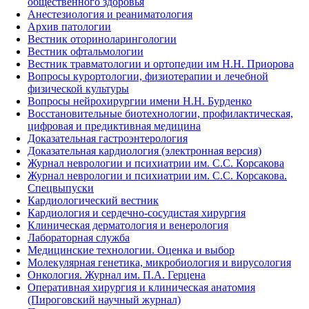
общественного здоровья
Анестезиология и реаниматология
Архив патологии
Вестник оториноларингологии
Вестник офтальмологии
Вестник травматологии и ортопедии им Н.Н. Приорова
Вопросы курортологии, физиотерапии и лечебной
физической культуры
Вопросы нейрохирургии имени Н.Н. Бурденко
Восстановительные биотехнологии, профилактическая,
цифровая и предиктивная медицина
Доказательная гастроэнтерология
Доказательная кардиология (электронная версия)
Журнал неврологии и психиатрии им. С.С. Корсакова
Журнал неврологии и психиатрии им. С.С. Корсакова.
Спецвыпуски
Кардиологический вестник
Кардиология и сердечно-сосудистая хирургия
Клиническая дерматология и венерология
Лабораторная служба
Медицинские технологии. Оценка и выбор
Молекулярная генетика, микробиология и вирусология
Онкология. Журнал им. П.А. Герцена
Оперативная хирургия и клиническая анатомия
(Пироговский научный журнал)