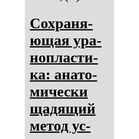
Сох­ра­ня­
ющая ура­
ноп­лас­ти­
ка: ана­то­
ми­чес­ки
ща­дя­щий
ме­тод ус­