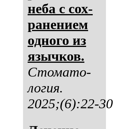
не­ба с сох­
ра­не­ни­ем
од­но­го из
языч­ков.
Сто­ма­то­
ло­гия.
2025;(6):22-30