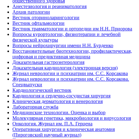
общественного здоровья
Анестезиология и реаниматология
Архив патологии
Вестник оториноларингологии
Вестник офтальмологии
Вестник травматологии и ортопедии им Н.Н. Приорова
Вопросы курортологии, физиотерапии и лечебной
физической культуры
Вопросы нейрохирургии имени Н.Н. Бурденко
Восстановительные биотехнологии, профилактическая,
цифровая и предиктивная медицина
Доказательная гастроэнтерология
Доказательная кардиология (электронная версия)
Журнал неврологии и психиатрии им. С.С. Корсакова
Журнал неврологии и психиатрии им. С.С. Корсакова.
Спецвыпуски
Кардиологический вестник
Кардиология и сердечно-сосудистая хирургия
Клиническая дерматология и венерология
Лабораторная служба
Медицинские технологии. Оценка и выбор
Молекулярная генетика, микробиология и вирусология
Онкология. Журнал им. П.А. Герцена
Оперативная хирургия и клиническая анатомия
(Пироговский научный журнал)