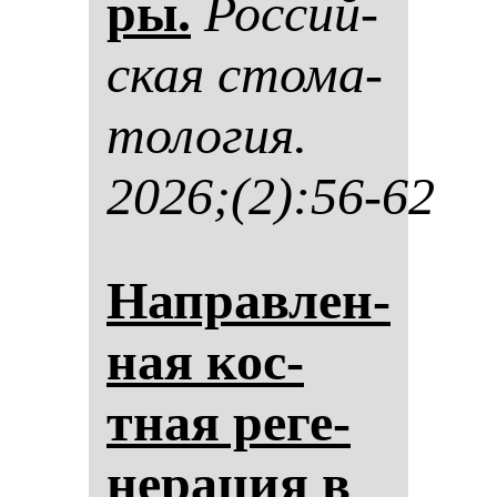
ры.
Рос­сий­
ская сто­ма­
то­ло­гия.
2026;(2):56-62
Нап­рав­лен­
ная кос­
тная ре­ге­
не­ра­ция в