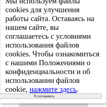
Мы используем файлы
вязь сос­то­
cооkies для улучшения
яния мик­
работы сайта. Оставаясь на
нашем сайте, вы
ро­би­оты и
соглашаетесь с условиями
ги­ги­ены
использования файлов
cооkies. Чтобы ознакомиться
по­лос­ти
с нашими Положениями о
рта, их
конфиденциальности и об
вли­яние на
использовании файлов
cookie,
нажмите здесь
.
здо­ровье
Я соглашаюсь