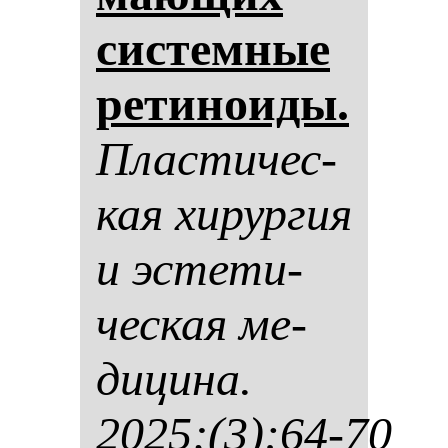
сис­тем­ные
ре­ти­но­иды.
Плас­ти­чес­
кая хи­рур­гия
и эс­те­ти­
чес­кая ме­
ди­ци­на.
2025;(3):64-70