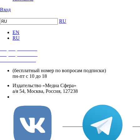
Вход
RU
EN
RU
+7 (495) 482-4118
+7 (495) 482-4329
+8 800 250-18-12
(бесплатный номер по вопросам подписки)
пн-пт с 10 до 18
Издательство «Медиа Сфера»
а/я 54, Москва, Россия, 127238
info@mediasphera.ru
вКонтакте
Tel