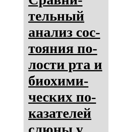
тель­ный
ана­лиз сос­
то­яния по­
лос­ти рта и
би­охи­ми­
чес­ких по­
ка­за­те­лей
слю­ны у