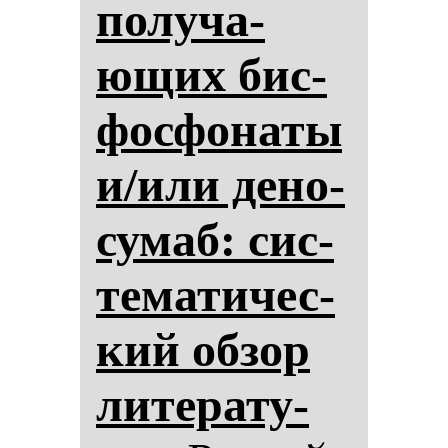
по­лу­ча­
ющих бис­
фос­фо­на­ты
и/или де­но­
су­маб: сис­
те­ма­ти­чес­
кий об­зор
ли­те­ра­ту­