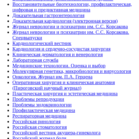
Восстановительные биотехнологии, профилактическая,
цифровая и предиктивная медицина
Доказательная гастроэнтерология
Доказательная кардиология (электронная версия)
Журнал неврологии и психиатрии им. С.С. Корсакова
Журнал неврологии и психиатрии им. С.С. Корсакова.
Спецвыпуски
Кардиологический вестник
Кардиология и сердечно-сосудистая хирургия
Клиническая дерматология и венерология
Лабораторная служба
Медицинские технологии. Оценка и выбор
Молекулярная генетика, микробиология и вирусология
Онкология. Журнал им. П.А. Герцена
Оперативная хирургия и клиническая анатомия
(Пироговский научный журнал)
Пластическая хирургия и эстетическая медицина
Проблемы репродукции
Проблемы эндокринологии
Профилактическая медицина
Респираторная медицина
Российская ринология
Российская стоматология
Российский вестник акушера-гинеколога
Российский журнал боли