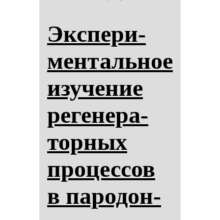
Эк­спе­ри­
мен­таль­ное
изу­че­ние
ре­ге­не­ра­
тор­ных
про­цес­сов
в па­ро­дон­