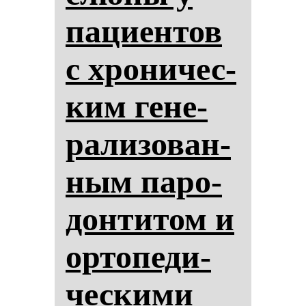
па­ци­ен­тов
с хро­ни­чес­
ким ге­не­
ра­ли­зо­ван­
ным па­ро­
дон­ти­том и
ор­то­пе­ди­
чес­ки­ми