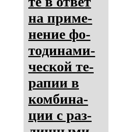
те в от­вет
на при­ме­
не­ние фо­
то­ди­на­ми­
чес­кой те­
ра­пии в
ком­би­на­
ции с раз­
лич­ны­ми