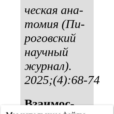
чес­кая ана­
то­мия (Пи­
ро­гов­ский
на­уч­ный
жур­нал).
2025;(4):68-74
Вза­имос­