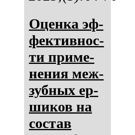
Оцен­ка эф­
фек­тив­нос­
ти при­ме­
не­ния меж­
зуб­ных ер­
ши­ков на
сос­тав