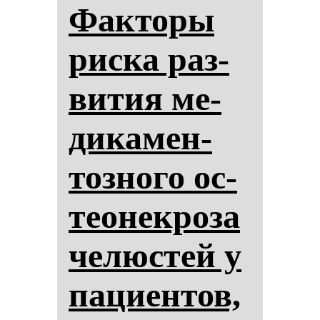
Фак­то­ры
рис­ка раз­
ви­тия ме­
ди­ка­мен­
тоз­но­го ос­
те­онек­ро­за
че­люс­тей у
па­ци­ен­тов,