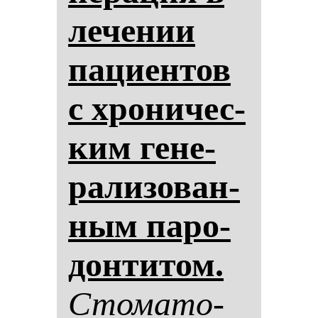
ле­че­нии
па­ци­ен­тов
с хро­ни­чес­
ким ге­не­
ра­ли­зо­ван­
ным па­ро­
дон­ти­том.
Сто­ма­то­