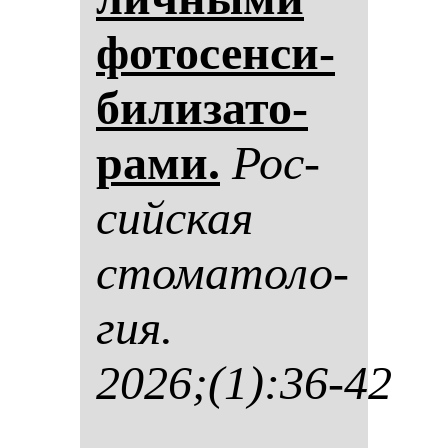
фо­то­сен­си­
би­ли­за­то­
ра­ми.
Рос­
сий­ская
сто­ма­то­ло­
гия.
2026;(1):36-42