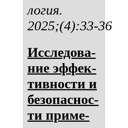
ло­гия.
2025;(4):33-36
Ис­сле­до­ва­
ние эф­фек­
тив­нос­ти и
бе­зо­пас­нос­
ти при­ме­