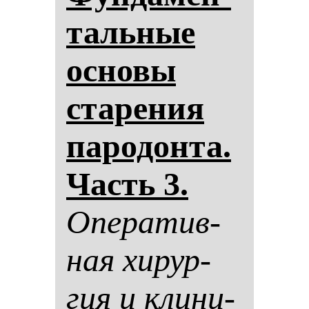
таль­ные
ос­но­вы
ста­ре­ния
па­ро­дон­та.
Часть 3.
Опе­ра­тив­
ная хи­рур­
гия и кли­ни­