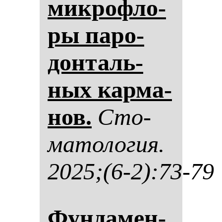
мик­роф­ло­
ры па­ро­
дон­таль­
ных кар­ма­
нов.
Сто­
ма­то­ло­гия.
2025;(6-2):73-79
Фун­да­мен­