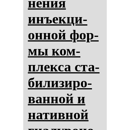
не­ния
инъек­ци­
он­ной фор­
мы ком­
плек­са ста­
би­ли­зи­ро­
ван­ной и
на­тив­ной