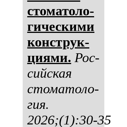
сто­ма­то­ло­
ги­чес­ки­ми
конструк­
ци­ями.
Рос­
сий­ская
сто­ма­то­ло­
гия.
2026;(1):30-35