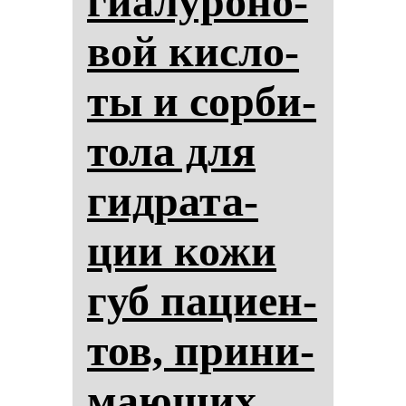
ги­алу­ро­но­
вой кис­ло­
ты и сор­би­
то­ла для
гид­ра­та­
ции ко­жи
губ па­ци­ен­
тов, при­ни­
ма­ющих