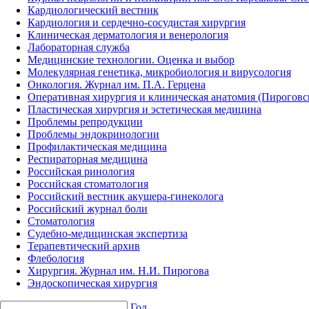
Кардиологический вестник
Кардиология и сердечно-сосудистая хирургия
Клиническая дерматология и венерология
Лабораторная служба
Медицинские технологии. Оценка и выбор
Молекулярная генетика, микробиология и вирусология
Онкология. Журнал им. П.А. Герцена
Оперативная хирургия и клиническая анатомия (Пирогов
Пластическая хирургия и эстетическая медицина
Проблемы репродукции
Проблемы эндокринологии
Профилактическая медицина
Респираторная медицина
Российская ринология
Российская стоматология
Российский вестник акушера-гинеколога
Российский журнал боли
Стоматология
Судебно-медицинская экспертиза
Терапевтический архив
Флебология
Хирургия. Журнал им. Н.И. Пирогова
Эндоскопическая хирургия
Год