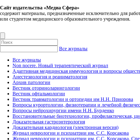
Сайт издательства «Медиа Сфера»
содержит материалы, предназначенные исключительно для рабо
или студентом медицинского образовательного учреждения.
Все журналы
Все журналы
Non nocere. Новый терапевтический журнал
Адаптивная медицинская иммунология и вопросы обществ
Анестезиология и реаниматология
Архив патологии
Вестник оториноларингологии
Вестник офтальмологии
Вестник травматологии и ортопедии им Н.Н. Приорова
Вопросы курортологии, физиотерапии и лечебной физичес
Вопросы нейрохирургии имени Н.Н. Бурденко
Восстановительные биотехнологии, профилактическая, ц
Доказательная гастроэнтерология
Доказательная кардиология (электронная версия)
Журнал неврологии и психиатрии им. С.С. Корсакова
Журнал неврологии и психиатрии им. С.С. Корсакова. Сп