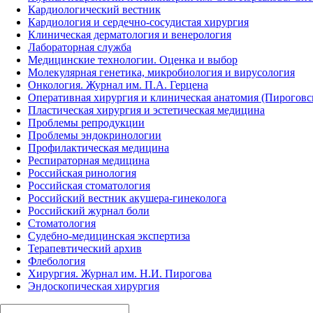
Кардиологический вестник
Кардиология и сердечно-сосудистая хирургия
Клиническая дерматология и венерология
Лабораторная служба
Медицинские технологии. Оценка и выбор
Молекулярная генетика, микробиология и вирусология
Онкология. Журнал им. П.А. Герцена
Оперативная хирургия и клиническая анатомия (Пирогов
Пластическая хирургия и эстетическая медицина
Проблемы репродукции
Проблемы эндокринологии
Профилактическая медицина
Респираторная медицина
Российская ринология
Российская стоматология
Российский вестник акушера-гинеколога
Российский журнал боли
Стоматология
Судебно-медицинская экспертиза
Терапевтический архив
Флебология
Хирургия. Журнал им. Н.И. Пирогова
Эндоскопическая хирургия