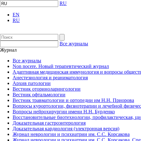
RU
EN
RU
Все журналы
Журнал
Все журналы
Non nocere. Новый терапевтический журнал
Адаптивная медицинская иммунология и вопросы обществ
Анестезиология и реаниматология
Архив патологии
Вестник оториноларингологии
Вестник офтальмологии
Вестник травматологии и ортопедии им Н.Н. Приорова
Вопросы курортологии, физиотерапии и лечебной физичес
Вопросы нейрохирургии имени Н.Н. Бурденко
Восстановительные биотехнологии, профилактическая, ц
Доказательная гастроэнтерология
Доказательная кардиология (электронная версия)
Журнал неврологии и психиатрии им. С.С. Корсакова
Журнал неврологии и психиатрии им. С.С. Корсакова. Сп