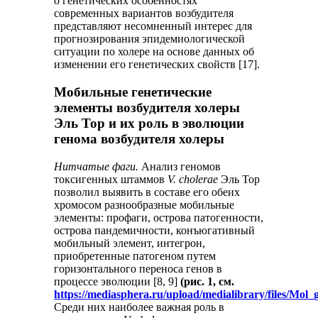
о генетических особенностях
современных вариантов возбудителя
представляют несомненный интерес для
прогнозирования эпидемиологической
ситуации по холере на основе данных об
изменении его генетических свойств [17].
Мобильные генетические
элементы возбудителя холеры
Эль Тор и их роль в эволюции
генома возбудителя холеры
Нитчатые фаги.
Анализ геномов
токсигенных штаммов
V. cholerae
Эль Тор
позволил выявить в составе его обеих
хромосом разнообразные мобильные
элементы: профаги, острова патогенности,
острова пандемичности, конъюгативный
мобильный элемент, интегрон,
приобретенные патогеном путем
горизонтального переноса генов в
процессе эволюции [8, 9]
(рис. 1, см.
https://mediasphera.ru/upload/medialibrary/files/Mol
Среди них наиболее важная роль в