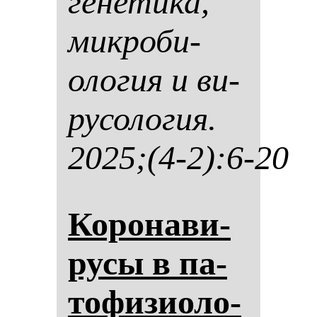
ге­не­ти­ка,
мик­ро­би­
оло­гия и ви­
ру­со­ло­гия.
2025;(4-2):6-20
Ко­ро­на­ви­
ру­сы в па­
то­фи­зи­оло­