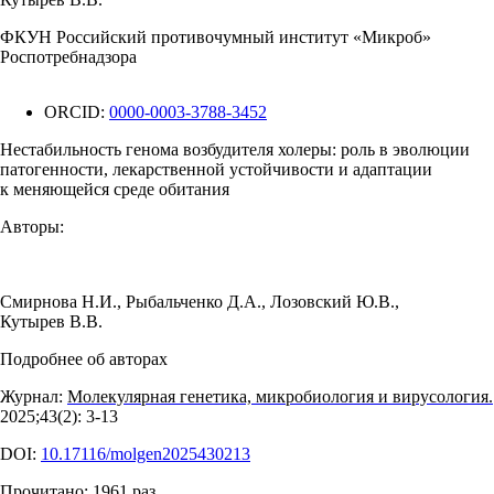
ФКУН Российский противочумный институт «Микроб»
Роспотребнадзора
ORCID:
0000-0003-3788-3452
Нестабильность генома возбудителя холеры: роль в эволюции
патогенности, лекарственной устойчивости и адаптации
к меняющейся среде обитания
Авторы:
Смирнова Н.И.
,
Рыбальченко Д.А.
,
Лозовский Ю.В.
,
Кутырев В.В.
Подробнее об авторах
Журнал:
Молекулярная генетика, микробиология и вирусология.
2025;43(2): 3‑13
DOI:
10.17116/molgen2025430213
Прочитано:
1961
раз