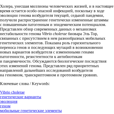
Холера, унесшая миллионы человеческих жизней, и в настоящее
время остается особо опасной инфекцией, поскольку в ходе
эволюции генома возбудителя текущей, седьиой пандемии,
получили распространение генетически измененные штаммы
с повышенным патогенным и эпидемическим потенциалом.
Представлен обзор современных данных о механизмах
нестабильности генома
Vibrio cholerae
биовара Эль Тор,
связанных с присутствием в нем разнообразных мобильных
генетических элементов. Показана роль горизонтального
переноса генов и последующих мутаций в возникновении
новых вариантов возбудителя с измененными генами
патогенности, резистентности к антибиотикам
и пандемичности. Обсуждаются биологические последствия
этих изменений генома. Представлен ряд приоритетных
направлений дальнейших исследований возбудителя
на геномном, транскриптомном и протеомном уровнях.
Ключевые слова / Keywords:
Vibrio cholerae
генетические варианты
эволюция
геном
мобильные генетические элементы