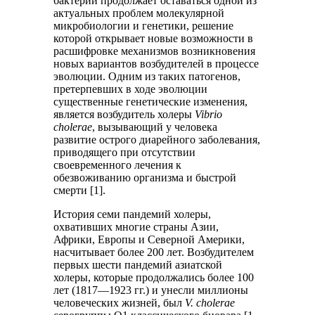
бактерий продолжает оставаться одной из
актуальных проблем молекулярной
микробиологии и генетики, решение
которой открывает новые возможности в
расшифровке механизмов возникновения
новых вариантов возбудителей в процессе
эволюции. Одним из таких патогенов,
претерпевших в ходе эволюции
существенные генетические изменения,
является возбудитель холеры
Vibrio
cholerae
, вызывающий у человека
развитие острого диарейного заболевания,
приводящего при отсутствии
своевременного лечения к
обезвоживанию организма и быстрой
смерти [1].
История семи пандемий холеры,
охвативших многие страны Азии,
Африки, Европы и Северной Америки,
насчитывает более 200 лет. Возбудителем
первых шести пандемий азиатской
холеры, которые продолжались более 100
лет (1817—1923 гг.) и унесли миллионы
человеческих жизней, был
V. cholerae