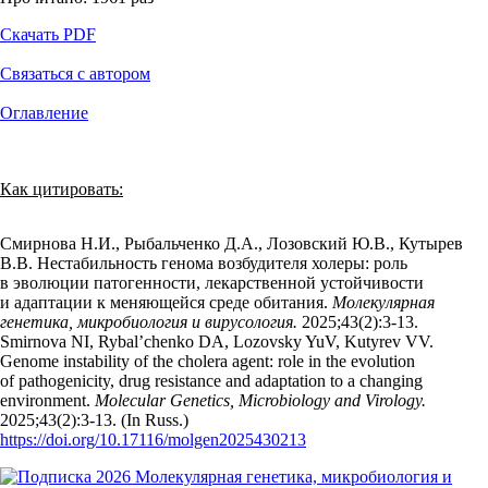
Скачать PDF
Связаться с автором
Оглавление
Как цитировать:
Смирнова Н.И., Рыбальченко Д.А., Лозовский Ю.В., Кутырев
В.В. Нестабильность генома возбудителя холеры: роль
в эволюции патогенности, лекарственной устойчивости
и адаптации к меняющейся среде обитания.
Молекулярная
генетика, микробиология и вирусология.
2025;43(2):3‑13.
Smirnova NI, Rybal’chenko DA, Lozovsky YuV, Kutyrev VV.
Genome instability of the cholera agent: role in the evolution
of pathogenicity, drug resistance and adaptation to a changing
environment.
Molecular Genetics, Microbiology and Virology.
2025;43(2):3‑13. (In Russ.)
https://doi.org/10.17116/molgen2025430213