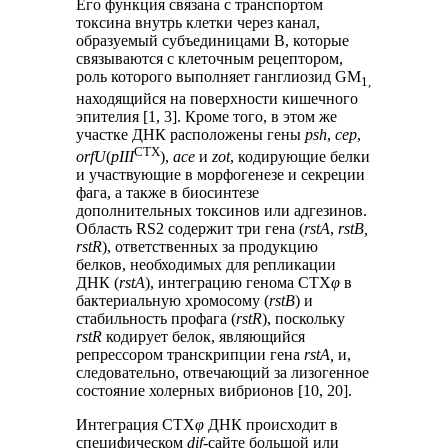
Его функция связана с транспортом
токсина внутрь клетки через канал,
образуемый субъединицами B, которые
связываются с клеточным рецептором,
роль которого выполняет ганглиозид GM
1,
находящийся на поверхности кишечного
эпителия [1, 3]. Кроме того, в этом же
участке ДНК расположены гены
psh
,
cep
,
CTX
orfU
(
pIII
),
ace
и
zot
, кодирующие белки
и участвующие в морфогенезе и секреции
фага, а также в биосинтезе
дополнительных токсинов или адгезинов.
Область RS2 содержит три гена (
rstA
,
rstB,
rstR
), ответственных за продукцию
белков, необходимых для репликации
ДНК (
rstA
), интеграцию генома CTX
φ
в
бактериальную хромосому (
rstB
) и
стабильность профага (
rstR
), поскольку
rstR
кодирует белок, являющийся
репрессором транскрипции гена
rstA,
и,
следовательно, отвечающий за лизогенное
состояние холерных вибрионов [10, 20].
Интеграция CTX
φ
ДНК происходит в
специфическом
dif-
сайте большой или