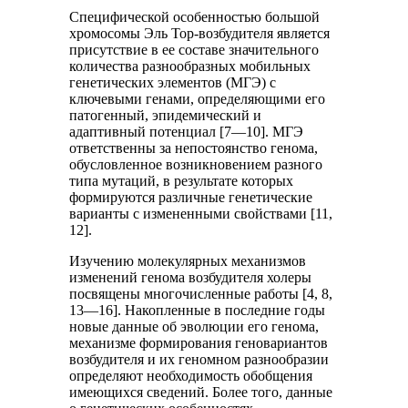
Специфической особенностью большой
хромосомы Эль Тор-возбудителя является
присутствие в ее составе значительного
количества разнообразных мобильных
генетических элементов (МГЭ) с
ключевыми генами, определяющими его
патогенный, эпидемический и
адаптивный потенциал [7—10]. МГЭ
ответственны за непостоянство генома,
обусловленное возникновением разного
типа мутаций, в результате которых
формируются различные генетические
варианты с измененными свойствами [11,
12].
Изучению молекулярных механизмов
изменений генома возбудителя холеры
посвящены многочисленные работы [4, 8,
13—16]. Накопленные в последние годы
новые данные об эволюции его генома,
механизме формирования геновариантов
возбудителя и их геномном разнообразии
определяют необходимость обобщения
имеющихся сведений. Более того, данные