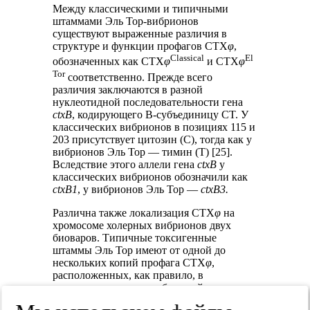
Между классическими и типичными
штаммами Эль Тор-вибрионов
существуют выраженные различия в
структуре и функции профагов CTX
φ
,
Classical
El
обозначенных как CTX
φ
и CTX
φ
Tor
соответственно. Прежде всего
различия заключаются в разной
нуклеотидной последовательности гена
ctxB
,
кодирующего B-субъединицу CT. У
классических вибрионов в позициях 115 и
203 присутствует цитозин (C), тогда как у
вибрионов Эль Тор — тимин (T) [25].
Вследствие этого аллели гена
ctxB
у
классических вибрионов обозначили как
ctxB1
, у вибрионов Эль Тор —
ctxB3.
Различна также локализация CTX
φ
на
хромосоме холерных вибрионов двух
биоваров. Типичные токсигенные
штаммы
Эль Тор имеют от одной до
нескольких копий профага CTX
φ
,
расположенных, как правило, в
тандемном порядке на большой
хромосоме вблизи другого профага RS1
φ