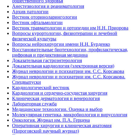
общественного здоровья
Анестезиология и реаниматология
Архив патологии
Вестник оториноларингологии
Вестник офтальмологии
Вестник травматологии и ортопедии им Н.Н. Приорова
Вопросы курортологии, физиотерапии и лечебной
физической культуры
Вопросы нейрохирургии имени Н.Н. Бурденко
Восстановительные биотехнологии, профилактическая,
цифровая и предиктивная медицина
Доказательная гастроэнтерология
Доказательная кардиология (электронная версия)
Журнал неврологии и психиатрии им. С.С. Корсакова
Журнал неврологии и психиатрии им. С.С. Корсакова.
Спецвыпуски
Кардиологический вестник
Кардиология и сердечно-сосудистая хирургия
Клиническая дерматология и венерология
Лабораторная служба
Медицинские технологии. Оценка и выбор
Молекулярная генетика, микробиология и вирусология
Онкология. Журнал им. П.А. Герцена
Оперативная хирургия и клиническая анатомия
(Пироговский научный журнал)