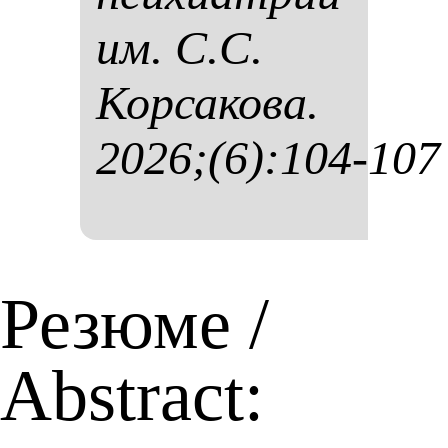
им. С.С.
Кор­са­ко­ва.
2026;(6):104-107
Резюме /
Abstract: