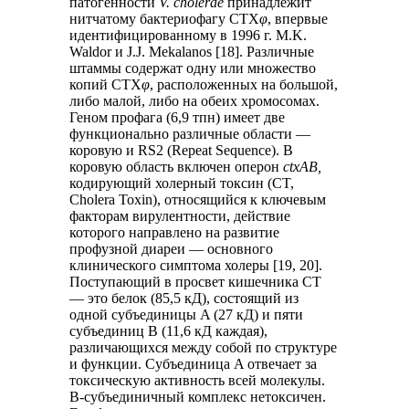
патогенности
V. cholerae
принадлежит
нитчатому бактериофагу CTX
φ
, впервые
идентифицированному в 1996 г. M.K.
Waldor и J.J. Mekalanos [18]. Различные
штаммы содержат одну или множество
копий CTX
φ
, расположенных на большой,
либо малой, либо на обеих хромосомах.
Геном профага (6,9 тпн) имеет две
функционально различные области —
коровую и RS2 (Repeat Sequence). В
коровую область включен оперон
ctxAB,
кодирующий холерный токсин (CT,
Cholera Toxin), относящийся к ключевым
факторам вирулентности, действие
которого направлено на развитие
профузной диареи — основного
клинического симптома холеры [19, 20].
Поступающий в просвет кишечника CT
— это белок (85,5 кД), состоящий из
одной субъединицы A (27 кД) и пяти
субъединиц B (11,6 кД каждая),
различающихся между собой по структуре
и функции. Субъединица A отвечает за
токсическую активность всей молекулы.
B-субъединичный комплекс нетоксичен.