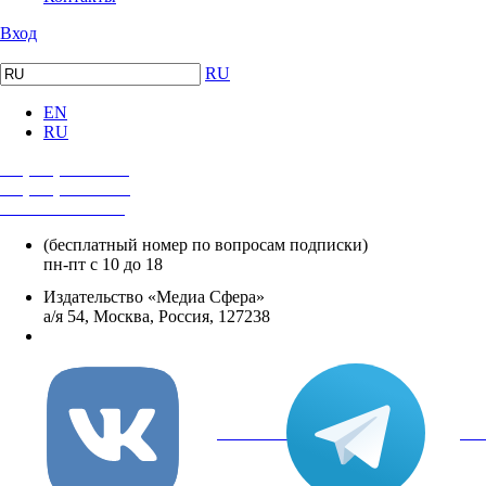
Вход
RU
EN
RU
+7 (495) 482-4118
+7 (495) 482-4329
+8 800 250-18-12
(бесплатный номер по вопросам подписки)
пн-пт с 10 до 18
Издательство «Медиа Сфера»
а/я 54, Москва, Россия, 127238
info@mediasphera.ru
вКонтакте
Tel