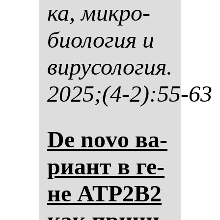
ка, мик­ро­
би­оло­гия и
ви­ру­со­ло­гия.
2025;(4-2):55-63
De novo ва­
ри­ант в ге­
не ATP2B2