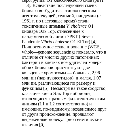
серогруппы O1 классического биовара [1
—3]. Вследствие последующей смены
биовара возбудителя этиологическим
агентом текущей, седьмой, пандемии (с
1961 г. по настоящее время) стали
токсигенные штаммы
V. cholerae
O1
биовара Эль Тор, отнесенные к
пандемической линии 7РЕТ ( Seven
Pandemic
Vibrio cholerae
O1 El Tor) [4].
Полногеномное секвенирование (WGS,
whole—genome sequencing) показало, что в
отличие от многих других патогенных
бактерий в клетках возбудителей холеры
обоих биоваров присутствуют две
кольцевые хромосомы — большая, 2,96
млн пн (пар нуклеотидов), и малая, 1,07
млн пн, различающиеся по размеру и
функциям [5]. Несмотря на такое сходство,
классические и Эль Тор вибрионы,
относящиеся к разным филогенетическим
линиям (L1 и L2 соответственно) и
имеющие, по-видимому, независимое друг
от друга происхождение, проявляют
выраженные молекулярно-генетические
отличия [6].