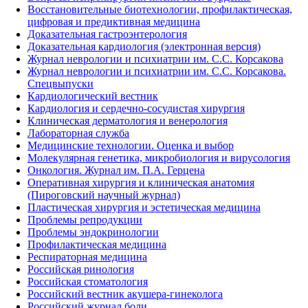
Восстановительные биотехнологии, профилактическая,
цифровая и предиктивная медицина
Доказательная гастроэнтерология
Доказательная кардиология (электронная версия)
Журнал неврологии и психиатрии им. С.С. Корсакова
Журнал неврологии и психиатрии им. С.С. Корсакова.
Спецвыпуски
Кардиологический вестник
Кардиология и сердечно-сосудистая хирургия
Клиническая дерматология и венерология
Лабораторная служба
Медицинские технологии. Оценка и выбор
Молекулярная генетика, микробиология и вирусология
Онкология. Журнал им. П.А. Герцена
Оперативная хирургия и клиническая анатомия
(Пироговский научный журнал)
Пластическая хирургия и эстетическая медицина
Проблемы репродукции
Проблемы эндокринологии
Профилактическая медицина
Респираторная медицина
Российская ринология
Российская стоматология
Российский вестник акушера-гинеколога
Российский журнал боли