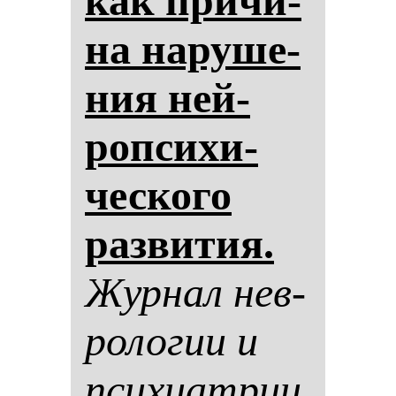
как при­чи­
на на­ру­ше­
ния ней­
роп­си­хи­
чес­ко­го
раз­ви­тия.
Жур­нал нев­
ро­ло­гии и
пси­хи­ат­рии