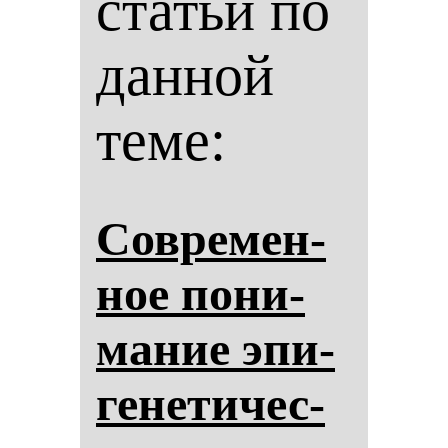
статьи по
данной
теме:
Сов­ре­мен­
ное по­ни­
ма­ние эпи­
ге­не­ти­чес­