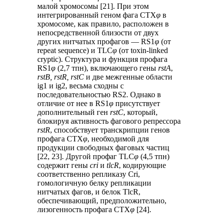
малой хромосомы [21]. При этом
интегрированный геном фага CTX
φ
в
хромосоме, как правило, расположен в
непосредственной близости от двух
других нитчатых профагов — RS1
φ
(от
repeat sequence) и TLC
φ
(от toxin-linked
cryptic). Структура и функция профага
RS1
φ
(2,7 тпн), включающего гены
rstA
,
rstB, rstR, rstC
и две межгенные области
ig1 и ig2, весьма сходны с
последовательностью RS2. Однако в
отличие от нее в RS1
φ
присутствует
дополнительный ген
rstC
, который,
блокируя активность фагового репрессора
rstR
, способствует транскрипции генов
профага CTX
φ
, необходимой для
продукции свободных фаговых частиц
[22, 23]. Другой профаг TLC
φ
(4,5 тпн)
содержит гены
cri
и
tlcR
, кодирующие
соответственно репликазу Cri,
гомологичную белку репликации
нитчатых фагов, и белок TlcR,
обеспечивающий, предположительно,
лизогенность профага CTX
φ
[24].