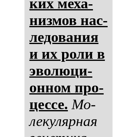
ких ме­ха­
низ­мов нас­
ле­до­ва­ния
и их ро­ли в
эво­лю­ци­
он­ном про­
цес­се.
Мо­
ле­ку­ляр­ная