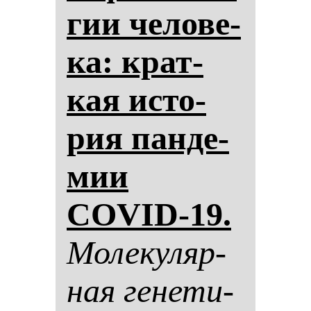
гии че­ло­ве­
ка: крат­
кая ис­то­
рия пан­де­
мии
COVID-19.
Мо­ле­ку­ляр­
ная ге­не­ти­