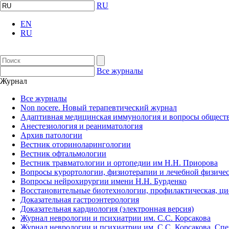
RU
EN
RU
Все журналы
Журнал
Все журналы
Non nocere. Новый терапевтический журнал
Адаптивная медицинская иммунология и вопросы обществ
Анестезиология и реаниматология
Архив патологии
Вестник оториноларингологии
Вестник офтальмологии
Вестник травматологии и ортопедии им Н.Н. Приорова
Вопросы курортологии, физиотерапии и лечебной физичес
Вопросы нейрохирургии имени Н.Н. Бурденко
Восстановительные биотехнологии, профилактическая, ц
Доказательная гастроэнтерология
Доказательная кардиология (электронная версия)
Журнал неврологии и психиатрии им. С.С. Корсакова
Журнал неврологии и психиатрии им. С.С. Корсакова. Сп