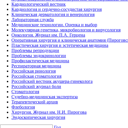
Кардиологический вестник
Кардиология и сердечно-сосудистая хирургия
Клиническая дерматология и венерология
Лабораторная служба
Медицинские технологии. Оценка и выбор
Молекулярная генетика, микробиология и вирусология
Онкология. Журнал им. П.А. Герцена
Оперативная хирургия и клиническая анатомия (Пирогов
Пластическая хирургия и эстетическая медицина
Проблемы репродукции
Проблемы эндокринологии
Профилактическая медицина
Респираторная медицина
Российская ринология
Российская стоматология
Российский вестник акушера-гинеколога
Российский журнал боли
Стоматология
Судебно-медицинская экспертиза
Терапевтический архив
Флебология
Хирургия. Журнал им. Н.И. Пирогова
Эндоскопическая хирургия
Год