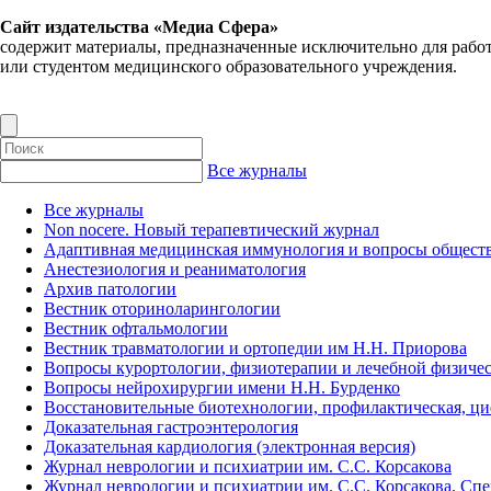
Сайт издательства «Медиа Сфера»
содержит материалы, предназначенные исключительно для рабо
или студентом медицинского образовательного учреждения.
Все журналы
Все журналы
Non nocere. Новый терапевтический журнал
Адаптивная медицинская иммунология и вопросы обществ
Анестезиология и реаниматология
Архив патологии
Вестник оториноларингологии
Вестник офтальмологии
Вестник травматологии и ортопедии им Н.Н. Приорова
Вопросы курортологии, физиотерапии и лечебной физичес
Вопросы нейрохирургии имени Н.Н. Бурденко
Восстановительные биотехнологии, профилактическая, ц
Доказательная гастроэнтерология
Доказательная кардиология (электронная версия)
Журнал неврологии и психиатрии им. С.С. Корсакова
Журнал неврологии и психиатрии им. С.С. Корсакова. Сп