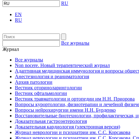
RU
EN
RU
Все журналы
Журнал
Все журналы
Non nocere. Новый терапевтический журнал
Адаптивная медицинская иммунология и вопросы общест
Анестезиология и реаниматология
Архив патологии
Вестник оториноларингологии
Вестник офтальмологии
Вестник травматологии и ортопедии им Н.Н. Приорова
Вопросы курортологии, физиотерапии и лечебной физиче
Вопросы нейрохирургии имени Н.Н. Бурденко
Восстановительные биотехнологии, профилактическая, 
Доказательная гастроэнтерология
Доказательная кардиология (электронная версия)
Журнал неврологии и психиатрии им. С.С. Корсакова
Журнал неврологии и психиатрии им. С.С. Корсакова. С