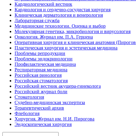
Кардиологический вестник
Кардиология и сердечно-сосудистая хирургия
Клиническая дерматология и венерология
Лабораторная служба
Медицинские технологии. Оценка и выбор
Молекулярная генетика, микробиология и вирусология
Онкология. Журнал им. П.А. Герцена
Оперативная хирургия и клиническая анатомия (Пирого
Пластическая хирургия и эстетическая медицина
Проблемы репродукции
Проблемы эндокринологии
Профилактическая медицина
Респираторная медицина
Российская ринология
Российская стоматология
Российский вестник акушера-гинеколога
Российский журнал боли
Стоматология
Судебно-медицинская экспертиза
Терапевтический архив
Флебология
Хирургия. Журнал им. Н.И. Пирогова
Эндоскопическая хирургия