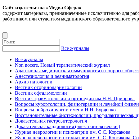
Сайт издательства «Медиа Сфера»
содержит материалы, предназначенные исключительно для раб
работником или студентом медицинского образовательного уч
Все журналы
Все журналы
Non nocere. Новый терапевтический журнал
Адаптивная медицинская иммунология и вопросы общест
Анестезиология и реаниматология
Архив патологии
Вестник оториноларингологии
Вестник офтальмологии
Вестник травматологии и ортопедии им Н.Н. Приорова
Вопросы курортологии, физиотерапии и лечебной физиче
Вопросы нейрохирургии имени Н.Н. Бурденко
Восстановительные биотехнологии, профилактическая, 
Доказательная гастроэнтерология
Доказательная кардиология (электронная версия)
Журнал неврологии и психиатрии им. С.С. Корсакова
Журнал неврологии и психиатрии им. С.С. Корсакова. С