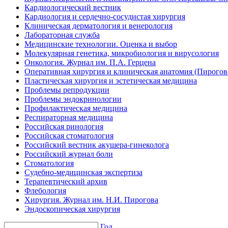
Кардиологический вестник
Кардиология и сердечно-сосудистая хирургия
Клиническая дерматология и венерология
Лабораторная служба
Медицинские технологии. Оценка и выбор
Молекулярная генетика, микробиология и вирусология
Онкология. Журнал им. П.А. Герцена
Оперативная хирургия и клиническая анатомия (Пирого
Пластическая хирургия и эстетическая медицина
Проблемы репродукции
Проблемы эндокринологии
Профилактическая медицина
Респираторная медицина
Российская ринология
Российская стоматология
Российский вестник акушера-гинеколога
Российский журнал боли
Стоматология
Судебно-медицинская экспертиза
Терапевтический архив
Флебология
Хирургия. Журнал им. Н.И. Пирогова
Эндоскопическая хирургия
Год