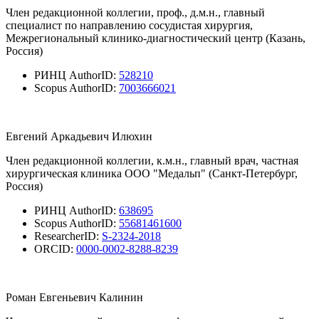
Член редакционной коллегии, проф., д.м.н., главный
специалист по направлению сосудистая хирургия,
Межрегиональный клинико-диагностический центр (Казань,
Россия)
РИНЦ AuthorID:
528210
Scopus AuthorID:
7003666021
Евгений Аркадьевич Илюхин
Член редакционной коллегии, к.м.н., главный врач, частная
хирургическая клиника ООО "Медальп" (Санкт-Петербург,
Россия)
РИНЦ AuthorID:
638695
Scopus AuthorID:
55681461600
ResearcherID:
S-2324-2018
ORCID:
0000-0002-8288-8239
Роман Евгеньевич Калинин