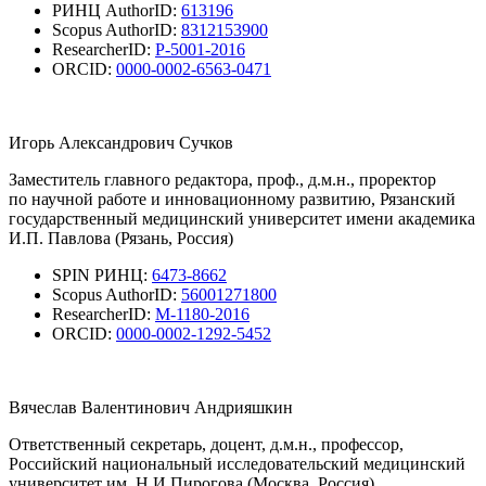
РИНЦ AuthorID:
613196
Scopus AuthorID:
8312153900
ResearcherID:
P-5001-2016
ORCID:
0000-0002-6563-0471
Игорь Александрович Сучков
Заместитель главного редактора, проф., д.м.н., проректор
по научной работе и инновационному развитию, Рязанский
государственный медицинский университет имени академика
И.П. Павлова (Рязань, Россия)
SPIN РИНЦ:
6473-8662
Scopus AuthorID:
56001271800
ResearcherID:
M-1180-2016
ORCID:
0000-0002-1292-5452
Вячеслав Валентинович Андрияшкин
Ответственный секретарь, доцент, д.м.н., профессор,
Российский национальный исследовательский медицинский
университет им. Н.И.Пирогова (Москва, Россия)