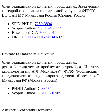
Член редакционной коллегии, проф., д.м.н., Заведующий
кафедрой и клиникой госпитальной хирургии ФГБОУ
ВО СамГМУ Минздрава России (Самара, Россия)
SPIN РИНЦ:
7259-3894
Scopus AuthorID:
6507460772
ResearcherID:
A-7606-2016
ORCID:
0000-0001-7473-6692
Елизавета Павловна Панченко
Член редакционной коллегии, проф., д.м.н.,
рук. лаб. клинических проблем атеротромбоза, "Институт
кардиологии им. А.Л. Мясникова" - ФГБУ "Российский
кардиологический научно-производственный комплекс"
Минздрава РФ (Москва, Россия)
РИНЦ AuthorID:
88575
Scopus AuthorID:
7005710985
Алексей Сергеевич Петриков