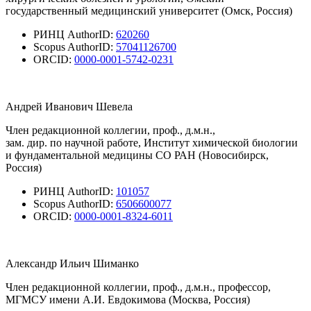
государственный медицинский университет (Омск, Россия)
РИНЦ AuthorID:
620260
Scopus AuthorID:
57041126700
ORCID:
0000-0001-5742-0231
Андрей Иванович Шевела
Член редакционной коллегии, проф., д.м.н.,
зам. дир. по научной работе, Институт химической биологии
и фундаментальной медицины СО РАН (Новосибирск,
Россия)
РИНЦ AuthorID:
101057
Scopus AuthorID:
6506600077
ORCID:
0000-0001-8324-6011
Александр Ильич Шиманко
Член редакционной коллегии, проф., д.м.н., профессор,
МГМСУ имени А.И. Евдокимова (Москва, Россия)