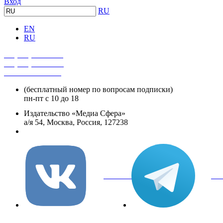
Вход
RU
EN
RU
+7 (495) 482-4118
+7 (495) 482-4329
+8 800 250-18-12
(бесплатный номер по вопросам подписки)
пн-пт с 10 до 18
Издательство «Медиа Сфера»
а/я 54, Москва, Россия, 127238
info@mediasphera.ru
вКонтакте
Tel