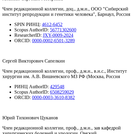
Член редакционной коллегии, доц., д.м.н., ООО "Сибирский
институт репродукции и генетики человека", Барнаул, Россия
SPIN РИНЦ:
4612-6452
Scopus AuthorID:
56771302600
ResearcherID:
JXY-0009-2024
ORCID:
0000-0002-6501-3289
Сергей Викторович Сапелкин
Член редакционной коллегии, проф., д.м.н., в.н.с., Институт
хирургии им. А.В. Вишневского МЗ РФ (Москва, Россия
РИНЦ AuthorID:
429548
Scopus AuthorID:
6508259029
ORCID:
0000-0003-3610-8382
Юрий Тихонович Цуканов
Член редакционной коллегии, проф., д.м.н., зав кафедрой
хирургических болезней и урологии, Омский