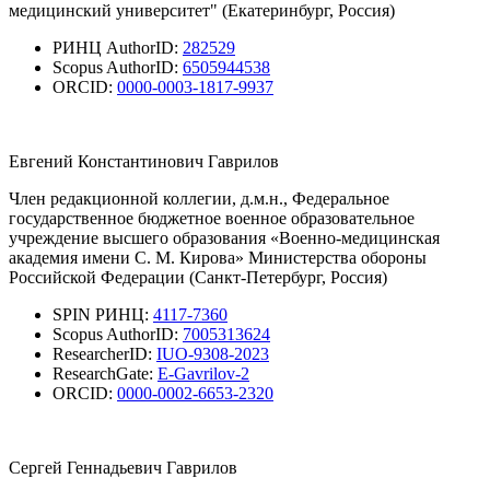
медицинский университет" (Екатеринбург, Россия)
РИНЦ AuthorID:
282529
Scopus AuthorID:
6505944538
ORCID:
0000-0003-1817-9937
Евгений Константинович Гаврилов
Член редакционной коллегии, д.м.н., Федеральное
государственное бюджетное военное образовательное
учреждение высшего образования «Военно-медицинская
академия имени С. М. Кирова» Министерства обороны
Российской Федерации (Санкт-Петербург, Россия)
SPIN РИНЦ:
4117-7360
Scopus AuthorID:
7005313624
ResearcherID:
IUO-9308-2023
ResearchGate:
E-Gavrilov-2
ORCID:
0000-0002-6653-2320
Сергей Геннадьевич Гаврилов