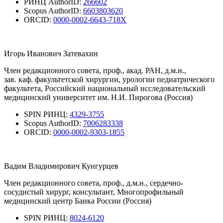
РИНЦ AuthorID:
266602
Scopus AuthorID:
6603803620
ORCID:
0000-0002-6643-718X
Игорь Иванович Затевахин
Член редакционного совета, проф., акад. РАН, д.м.н.,
зав. каф. факультетской хирургии, урологии педиатрического
факультета, Российский национальный исследовательский
медицинский университет им. Н.И. Пирогова (Россия)
SPIN РИНЦ:
4329-3755
Scopus AuthorID:
7006283338
ORCID:
0000-0002-9303-1855
Вадим Владимирович Кунгурцев
Член редакционного совета, проф., д.м.н., сердечно-
сосудистый хирург, консультант, Многопрофильный
медицинский центр Банка России (Россия)
SPIN РИНЦ:
8024-6120