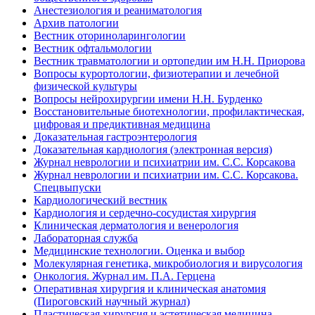
Анестезиология и реаниматология
Архив патологии
Вестник оториноларингологии
Вестник офтальмологии
Вестник травматологии и ортопедии им Н.Н. Приорова
Вопросы курортологии, физиотерапии и лечебной
физической культуры
Вопросы нейрохирургии имени Н.Н. Бурденко
Восстановительные биотехнологии, профилактическая,
цифровая и предиктивная медицина
Доказательная гастроэнтерология
Доказательная кардиология (электронная версия)
Журнал неврологии и психиатрии им. С.С. Корсакова
Журнал неврологии и психиатрии им. С.С. Корсакова.
Спецвыпуски
Кардиологический вестник
Кардиология и сердечно-сосудистая хирургия
Клиническая дерматология и венерология
Лабораторная служба
Медицинские технологии. Оценка и выбор
Молекулярная генетика, микробиология и вирусология
Онкология. Журнал им. П.А. Герцена
Оперативная хирургия и клиническая анатомия
(Пироговский научный журнал)
Пластическая хирургия и эстетическая медицина