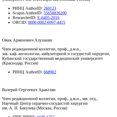
РИНЦ AuthorID:
260123
Scopus AuthorID:
55658836200
ResearcherID:
E-6405-2016
ORCID:
0000-0002-6997-4415
Овик Арменович Алуханян
Член редакционной коллегии, проф., д.м.н.,
зав. каф. ангиологии, амбулаторной и сосудистой хирургии,
Кубанский государственный медицинский университет
(Краснодар, Россия)
РИНЦ AuthorID:
668902
Валерий Сергеевич Аракелян
Член редакционной коллегии, проф., д.м.н., зав. отд.,
Научный Центр сердечно-сосудистой хирургии
им. А. Н. Бакулева (Москва, Россия)
SPIN РИНЦ:
4448-1252