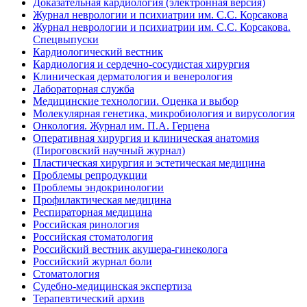
Доказательная кардиология (электронная версия)
Журнал неврологии и психиатрии им. С.С. Корсакова
Журнал неврологии и психиатрии им. С.С. Корсакова.
Спецвыпуски
Кардиологический вестник
Кардиология и сердечно-сосудистая хирургия
Клиническая дерматология и венерология
Лабораторная служба
Медицинские технологии. Оценка и выбор
Молекулярная генетика, микробиология и вирусология
Онкология. Журнал им. П.А. Герцена
Оперативная хирургия и клиническая анатомия
(Пироговский научный журнал)
Пластическая хирургия и эстетическая медицина
Проблемы репродукции
Проблемы эндокринологии
Профилактическая медицина
Респираторная медицина
Российская ринология
Российская стоматология
Российский вестник акушера-гинеколога
Российский журнал боли
Стоматология
Судебно-медицинская экспертиза
Терапевтический архив