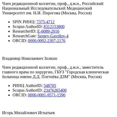
Член редакционной коллегии, проф., д.м.н., Российский
Национальный Исследовательский Медицинский
Университет им. Н.И. Пирогова (Москва, Россия)
SPIN РИНЦ:
7375-4712
Scopus AuthorID:
8312153800
ResearcherID:
E-6089-2016
ResearchGate:
Sergey-Gavrilov-4
ORCID:
0000-0002-2307-2176
Владимир Николаевич Золкин
Член редакционной коллегии, проф., д.м.н., заместитель
главного врача по хирургии, ГБУЗ "Городская клиническая
больница имени Д.Д. Плетнёва ДЗМ" (Москва, Россия)
РИНЦ AuthorID:
548705
Scopus AuthorID:
23476265400
ORCID:
0000-0001-9571-1590
Игорь Михайлович Игнатьев