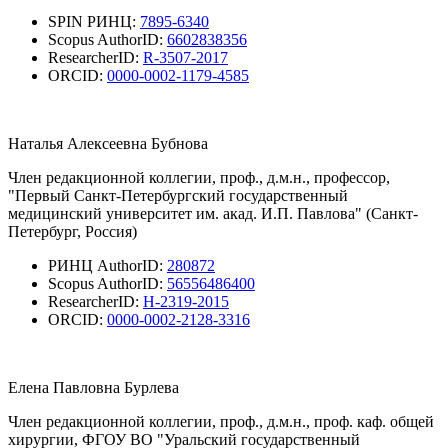
SPIN РИНЦ:
7895-6340
Scopus AuthorID:
6602838356
ResearcherID:
R-3507-2017
ORCID:
0000-0002-1179-4585
Наталья Алексеевна Бубнова
Член редакционной коллегии, проф., д.м.н., профессор,
"Первый Санкт-Петербургский государственный
медицинский университет им. акад. И.П. Павлова" (Санкт-
Петербург, Россия)
РИНЦ AuthorID:
280872
Scopus AuthorID:
56556486400
ResearcherID:
H-2319-2015
ORCID:
0000-0002-2128-3316
Елена Павловна Бурлева
Член редакционной коллегии, проф., д.м.н., проф. каф. общей
хирургии, ФГОУ ВО "Уральский государственный