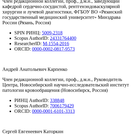
Член редакционной коллегии, проф., д.м.н., заведующий
кафедрой сердечно-сосудистой, рентгенэндоваскулярной
хирургии и лучевой диагностики, ФГБОУ ВО «Рязанский
государственный медицинский университет» Минздрава
России (Рязань, Россия)
SPIN РИНЦ:
5009-2318
Scopus AuthorID:
24331764400
ResearcherID:
M-1554-2016
ORCID:
0000-0002-0817-9573
Андрей Анатольевич Карпенко
Член редакционной коллегии, проф., д.м.н., Руководитель
Центра, Новосибирский научно-исследовательский институт
патологии кровообращения (Новосибирск, Россия)
РИНЦ AuthorID:
338848
Scopus AuthorID:
7006179429
ORCID:
0000-0001-6101-3313
Сергей Евгенеевич Каторкин