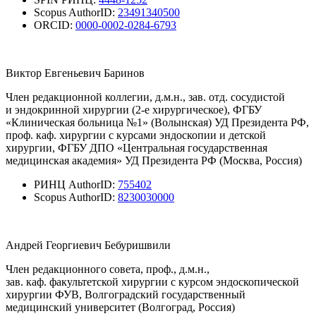
Scopus AuthorID:
23491340500
ORCID:
0000-0002-0284-6793
Виктор Евгеньевич Баринов
Член редакционной коллегии, д.м.н., зав. отд. сосудистой
и эндокринной хирургии (2-е хирургическое), ФГБУ
«Клиническая больница №1» (Волынская) УД Президента РФ,
проф. каф. хирургии с курсами эндоскопии и детской
хирургии, ФГБУ ДПО «Центральная государственная
медицинская академия» УД Президента РФ (Москва, Россия)
РИНЦ AuthorID:
755402
Scopus AuthorID:
8230030000
Андрей Георгиевич Бебуришвили
Член редакционного совета, проф., д.м.н.,
зав. каф. факультетской хирургии с курсом эндоскопической
хирургии ФУВ, Волгоградский государственный
медицинский университет (Волгоград, Россия)