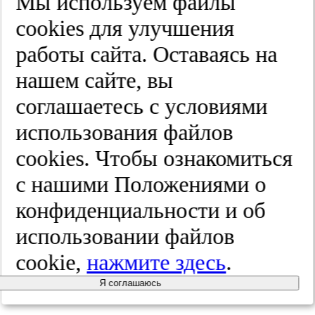
Мы используем файлы
Александр Николаевич Чугунов
cооkies для улучшения
Член редакционного совета, проф., д.м.н., Российская
медицинская академия непрерывного профессионального
работы сайта. Оставаясь на
образования, Казанская государственная медицинская
академия (Россия)
нашем сайте, вы
РИНЦ AuthorID:
783882
соглашаетесь с условиями
использования файлов
Бо Эклоф
cооkies. Чтобы ознакомиться
Член редакционного совета, проф., доктор медицины Lunds
Universitet (Швеция)
с нашими Положениями о
Scopus AuthorID:
7007179166
конфиденциальности и об
использовании файлов
Аттилио Кавецци
cookie,
нажмите здесь
.
Член редакционного совета, проф., доктор медицины, Глава
клиники Евроцентр "Веналинфа", Сан-Бенедетто-дель-Тронто
Я соглашаюсь
(Асколи-Пичено, Италия)