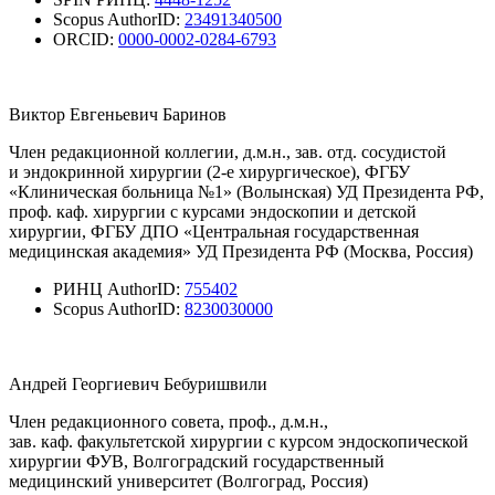
Scopus AuthorID:
23491340500
ORCID:
0000-0002-0284-6793
Виктор Евгеньевич Баринов
Член редакционной коллегии, д.м.н., зав. отд. сосудистой
и эндокринной хирургии (2-е хирургическое), ФГБУ
«Клиническая больница №1» (Волынская) УД Президента РФ,
проф. каф. хирургии с курсами эндоскопии и детской
хирургии, ФГБУ ДПО «Центральная государственная
медицинская академия» УД Президента РФ (Москва, Россия)
РИНЦ AuthorID:
755402
Scopus AuthorID:
8230030000
Андрей Георгиевич Бебуришвили
Член редакционного совета, проф., д.м.н.,
зав. каф. факультетской хирургии с курсом эндоскопической
хирургии ФУВ, Волгоградский государственный
медицинский университет (Волгоград, Россия)