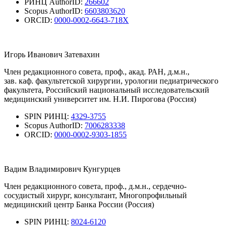
РИНЦ AuthorID:
266602
Scopus AuthorID:
6603803620
ORCID:
0000-0002-6643-718X
Игорь Иванович Затевахин
Член редакционного совета, проф., акад. РАН, д.м.н.,
зав. каф. факультетской хирургии, урологии педиатрического
факультета, Российский национальный исследовательский
медицинский университет им. Н.И. Пирогова (Россия)
SPIN РИНЦ:
4329-3755
Scopus AuthorID:
7006283338
ORCID:
0000-0002-9303-1855
Вадим Владимирович Кунгурцев
Член редакционного совета, проф., д.м.н., сердечно-
сосудистый хирург, консультант, Многопрофильный
медицинский центр Банка России (Россия)
SPIN РИНЦ:
8024-6120