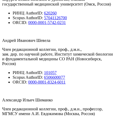
государственный медицинский университет (Омск, Россия)
РИНЦ AuthorID:
620260
Scopus AuthorID:
57041126700
ORCID:
0000-0001-5742-0231
Андрей Иванович Шевела
Член редакционной коллегии, проф., д.м.н.,
зам. дир. по научной работе, Институт химической биологии
и фундаментальной медицины СО РАН (Новосибирск,
Россия)
РИНЦ AuthorID:
101057
Scopus AuthorID:
6506600077
ORCID:
0000-0001-8324-6011
Александр Ильич Шиманко
Член редакционной коллегии, проф., д.м.н., профессор,
МГМСУ имени А.И. Евдокимова (Москва, Россия)