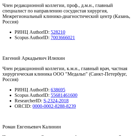
Член редакционной коллегии, проф., д.м.н., главный
специалист по направлению сосудистая хирургия,
Межрегиональный клинико-диагностический центр (Казань,
Россия)
РИНЦ AuthorID:
528210
Scopus AuthorID:
7003666021
Евгений Аркадьевич Илюхин
Член редакционной коллегии, к.м.н., главный врач, частная
хирургическая клиника ООО "Медальп" (Санкт-Петербург,
Россия)
РИНЦ AuthorID:
638695
Scopus AuthorID:
55681461600
ResearcherID:
S-2324-2018
ORCID:
0000-0002-8288-8239
Роман Евгеньевич Калинин