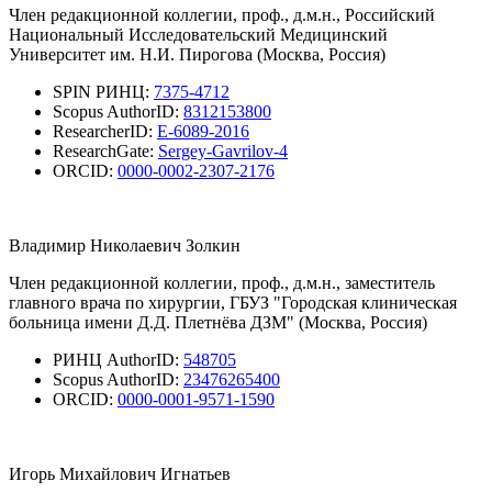
Член редакционной коллегии, проф., д.м.н., Российский
Национальный Исследовательский Медицинский
Университет им. Н.И. Пирогова (Москва, Россия)
SPIN РИНЦ:
7375-4712
Scopus AuthorID:
8312153800
ResearcherID:
E-6089-2016
ResearchGate:
Sergey-Gavrilov-4
ORCID:
0000-0002-2307-2176
Владимир Николаевич Золкин
Член редакционной коллегии, проф., д.м.н., заместитель
главного врача по хирургии, ГБУЗ "Городская клиническая
больница имени Д.Д. Плетнёва ДЗМ" (Москва, Россия)
РИНЦ AuthorID:
548705
Scopus AuthorID:
23476265400
ORCID:
0000-0001-9571-1590
Игорь Михайлович Игнатьев