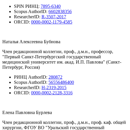
SPIN РИНЦ:
7895-6340
Scopus AuthorID:
6602838356
ResearcherID:
R-3507-2017
ORCID:
0000-0002-1179-4585
Наталья Алексеевна Бубнова
Член редакционной коллегии, проф., д.м.н., профессор,
"Первый Санкт-Петербургский государственный
медицинский университет им. акад. И.П. Павлова" (Санкт-
Петербург, Россия)
РИНЦ AuthorID:
280872
Scopus AuthorID:
56556486400
ResearcherID:
H-2319-2015
ORCID:
0000-0002-2128-3316
Елена Павловна Бурлева
Член редакционной коллегии, проф., д.м.н., проф. каф. общей
хирургии, ФГОУ ВО "Уральский государственный