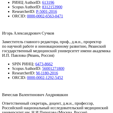
РИНЦ AuthorID:
613196
Scopus AuthorID:
8312153900
ResearcherID:
P-5001-2016
ORCID:
0000-0002-6563-0471
Игорь Александрович Сучков
Заместитель главного редактора, проф., д.м.н., проректор
по научной работе и инновационному развитию, Рязанский
государственный медицинский университет имени академика
И.П. Павлова (Рязань, Россия)
SPIN РИНЦ:
6473-8662
Scopus AuthorID:
56001271800
ResearcherID:
M-1180-2016
ORCID:
0000-0002-1292-5452
Вячеслав Валентинович Андрияшкин
Ответственный секретарь, доцент, д.м.н., профессор,
Российский национальный исследовательский медицинский
университет им. Н.И.Пирогова (Москва, Россия)