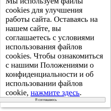
Мы используем файлы
Александр Николаевич Чугунов
cооkies для улучшения
Член редакционного совета, проф., д.м.н., Российская
медицинская академия непрерывного профессионального
работы сайта. Оставаясь на
образования, Казанская государственная медицинская
академия (Россия)
нашем сайте, вы
РИНЦ AuthorID:
783882
соглашаетесь с условиями
использования файлов
Бо Эклоф
cооkies. Чтобы ознакомиться
Член редакционного совета, проф., доктор медицины Lunds
Universitet (Швеция)
с нашими Положениями о
Scopus AuthorID:
7007179166
конфиденциальности и об
использовании файлов
Аттилио Кавецци
cookie,
нажмите здесь
.
Член редакционного совета, проф., доктор медицины, Глава
клиники Евроцентр "Веналинфа", Сан-Бенедетто-дель-Тронто
Я соглашаюсь
(Асколи-Пичено, Италия)