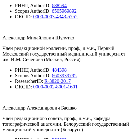
РИНЦ AuthorID:
688594
Scopus AuthorID:
6505969892
ORCID:
0000-0003-4343-5752
Александр Михайлович Шулутко
Член редакционной коллегии, проф., д.м.н., Первый
Московский государственный медицинский университет
им. И.М. Сеченова (Москва, Россия)
РИНЦ AuthorID:
484398
Scopus AuthorID:
6603939795
ResearcherID:
R-3820-2017
ORCID:
0000-0002-8001-1601
Александр Александрович Баешко
Член редакционного совета, проф., д.м.н., кафедра
топографической анатомии, Белорусский государственный
медицинский университет (Беларусь)