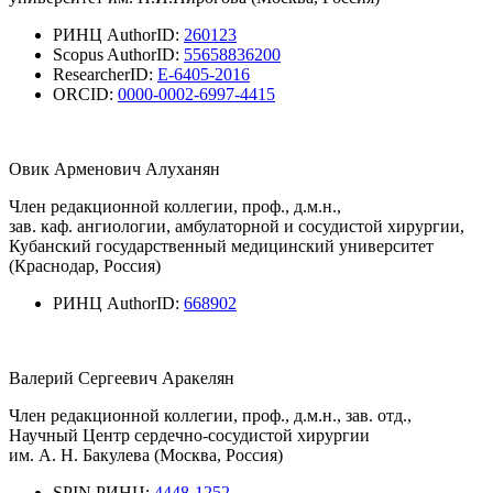
РИНЦ AuthorID:
260123
Scopus AuthorID:
55658836200
ResearcherID:
E-6405-2016
ORCID:
0000-0002-6997-4415
Овик Арменович Алуханян
Член редакционной коллегии, проф., д.м.н.,
зав. каф. ангиологии, амбулаторной и сосудистой хирургии,
Кубанский государственный медицинский университет
(Краснодар, Россия)
РИНЦ AuthorID:
668902
Валерий Сергеевич Аракелян
Член редакционной коллегии, проф., д.м.н., зав. отд.,
Научный Центр сердечно-сосудистой хирургии
им. А. Н. Бакулева (Москва, Россия)
SPIN РИНЦ:
4448-1252