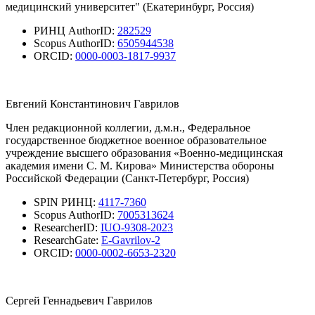
медицинский университет" (Екатеринбург, Россия)
РИНЦ AuthorID:
282529
Scopus AuthorID:
6505944538
ORCID:
0000-0003-1817-9937
Евгений Константинович Гаврилов
Член редакционной коллегии, д.м.н., Федеральное
государственное бюджетное военное образовательное
учреждение высшего образования «Военно-медицинская
академия имени С. М. Кирова» Министерства обороны
Российской Федерации (Санкт-Петербург, Россия)
SPIN РИНЦ:
4117-7360
Scopus AuthorID:
7005313624
ResearcherID:
IUO-9308-2023
ResearchGate:
E-Gavrilov-2
ORCID:
0000-0002-6653-2320
Сергей Геннадьевич Гаврилов