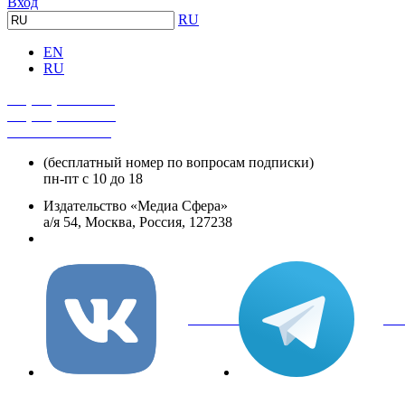
Вход
RU
EN
RU
+7 (495) 482-4118
+7 (495) 482-4329
+8 800 250-18-12
(бесплатный номер по вопросам подписки)
пн-пт с 10 до 18
Издательство «Медиа Сфера»
а/я 54, Москва, Россия, 127238
info@mediasphera.ru
вКонтакте
Tel