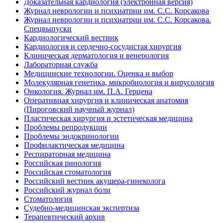
Доказательная кардиология (электронная версия)
Журнал неврологии и психиатрии им. С.С. Корсакова
Журнал неврологии и психиатрии им. С.С. Корсакова.
Спецвыпуски
Кардиологический вестник
Кардиология и сердечно-сосудистая хирургия
Клиническая дерматология и венерология
Лабораторная служба
Медицинские технологии. Оценка и выбор
Молекулярная генетика, микробиология и вирусология
Онкология. Журнал им. П.А. Герцена
Оперативная хирургия и клиническая анатомия
(Пироговский научный журнал)
Пластическая хирургия и эстетическая медицина
Проблемы репродукции
Проблемы эндокринологии
Профилактическая медицина
Респираторная медицина
Российская ринология
Российская стоматология
Российский вестник акушера-гинеколога
Российский журнал боли
Стоматология
Судебно-медицинская экспертиза
Терапевтический архив