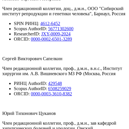
Член редакционной коллегии, доц., д.м.н., ООО "Сибирский
институт репродукции и генетики человека", Барнаул, Россия
SPIN РИНЦ:
4612-6452
Scopus AuthorID:
56771302600
ResearcherID:
JXY-0009-2024
ORCID:
0000-0002-6501-3289
Сергей Викторович Сапелкин
Член редакционной коллегии, проф., д.м.н., в.н.с., Институт
хирургии им. А.В. Вишневского МЗ РФ (Москва, Россия
РИНЦ AuthorID:
429548
Scopus AuthorID:
6508259029
ORCID:
0000-0003-3610-8382
Юрий Тихонович Цуканов
Член редакционной коллегии, проф., д.м.н., зав кафедрой
хирургических болезней и урологии, Омский