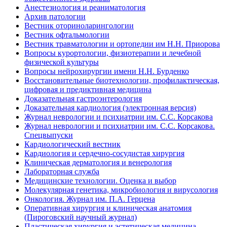
Анестезиология и реаниматология
Архив патологии
Вестник оториноларингологии
Вестник офтальмологии
Вестник травматологии и ортопедии им Н.Н. Приорова
Вопросы курортологии, физиотерапии и лечебной
физической культуры
Вопросы нейрохирургии имени Н.Н. Бурденко
Восстановительные биотехнологии, профилактическая,
цифровая и предиктивная медицина
Доказательная гастроэнтерология
Доказательная кардиология (электронная версия)
Журнал неврологии и психиатрии им. С.С. Корсакова
Журнал неврологии и психиатрии им. С.С. Корсакова.
Спецвыпуски
Кардиологический вестник
Кардиология и сердечно-сосудистая хирургия
Клиническая дерматология и венерология
Лабораторная служба
Медицинские технологии. Оценка и выбор
Молекулярная генетика, микробиология и вирусология
Онкология. Журнал им. П.А. Герцена
Оперативная хирургия и клиническая анатомия
(Пироговский научный журнал)
Пластическая хирургия и эстетическая медицина