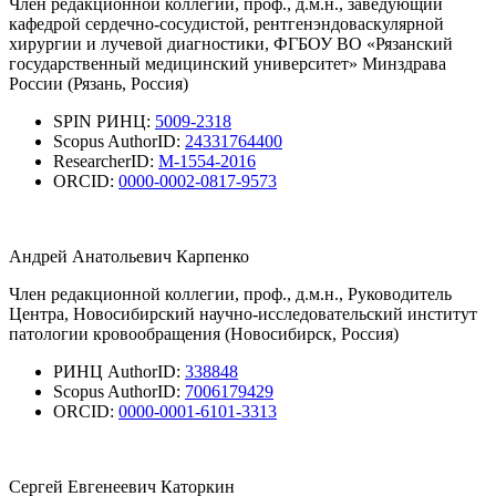
Член редакционной коллегии, проф., д.м.н., заведующий
кафедрой сердечно-сосудистой, рентгенэндоваскулярной
хирургии и лучевой диагностики, ФГБОУ ВО «Рязанский
государственный медицинский университет» Минздрава
России (Рязань, Россия)
SPIN РИНЦ:
5009-2318
Scopus AuthorID:
24331764400
ResearcherID:
M-1554-2016
ORCID:
0000-0002-0817-9573
Андрей Анатольевич Карпенко
Член редакционной коллегии, проф., д.м.н., Руководитель
Центра, Новосибирский научно-исследовательский институт
патологии кровообращения (Новосибирск, Россия)
РИНЦ AuthorID:
338848
Scopus AuthorID:
7006179429
ORCID:
0000-0001-6101-3313
Сергей Евгенеевич Каторкин