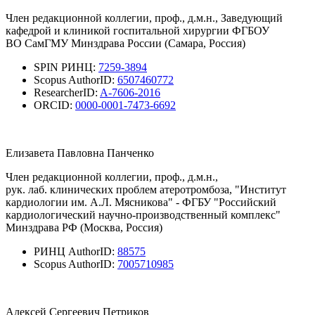
Член редакционной коллегии, проф., д.м.н., Заведующий
кафедрой и клиникой госпитальной хирургии ФГБОУ
ВО СамГМУ Минздрава России (Самара, Россия)
SPIN РИНЦ:
7259-3894
Scopus AuthorID:
6507460772
ResearcherID:
A-7606-2016
ORCID:
0000-0001-7473-6692
Елизавета Павловна Панченко
Член редакционной коллегии, проф., д.м.н.,
рук. лаб. клинических проблем атеротромбоза, "Институт
кардиологии им. А.Л. Мясникова" - ФГБУ "Российский
кардиологический научно-производственный комплекс"
Минздрава РФ (Москва, Россия)
РИНЦ AuthorID:
88575
Scopus AuthorID:
7005710985
Алексей Сергеевич Петриков